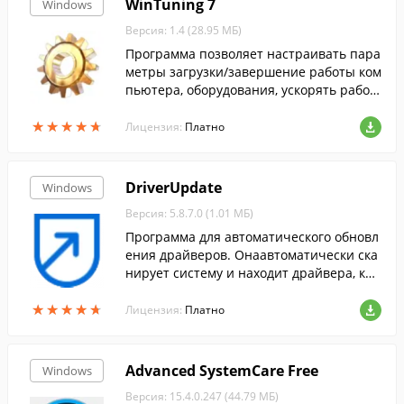
WinTuning 7
Windows
Версия: 1.4 (28.95 МБ)
Программа позволяет настраивать пара
метры загрузки/завершение работы ком
пьютера, оборудования, ускорять работ
у Интернет-соединения, редактировать
★
★
★
★
★
★
★
★
★
★
скрытые настройки Windows 7.
Лицензия:
Платно
DriverUpdate
Windows
Версия: 5.8.7.0 (1.01 МБ)
Программа для автоматического обновл
ения драйверов. Онаавтоматически ска
нирует систему и находит драйвера, кот
орые необходимо обновить.
★
★
★
★
★
★
★
★
★
★
Лицензия:
Платно
Advanced SystemCare Free
Windows
Версия: 15.4.0.247 (44.79 МБ)