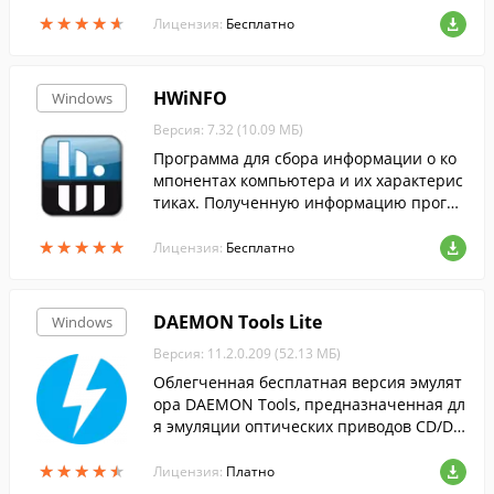
лять в образ системы драйвера устройс
★
★
★
★
★
★
★
★
★
★
тв, обновления системы, темы оформле
Лицензия:
Бесплатно
н.
HWiNFO
Windows
Версия: 7.32 (10.09 МБ)
Программа для сбора информации о ко
мпонентах компьютера и их характерис
тиках. Полученную информацию програ
мма позволяет формировать в отчеты X
★
★
★
★
★
★
★
★
★
★
ML и HTML.
Лицензия:
Бесплатно
DAEMON Tools Lite
Windows
Версия: 11.2.0.209 (52.13 МБ)
Облегченная бесплатная версия эмулят
ора DAEMON Tools, предназначенная дл
я эмуляции оптических приводов CD/DV
D и BluRay дисков.
★
★
★
★
★
★
★
★
★
★
Лицензия:
Платно