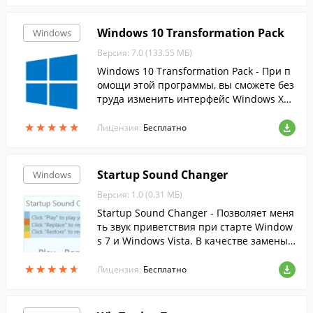
Windows 10 Transformation Pack
Windows
Версия: 7.0 (133.55 МБ)
Windows 10 Transformation Pack - При п
омощи этой программы, вы сможете без
труда изменить интерфейс Windows XP,
Vista, 7, 8 и 8.1 на более современный и
★
★
★
★
★
★
★
★
★
★
нтерфейс десятки.
Лицензия:
Бесплатно
Startup Sound Changer
Windows
Версия: 1.0 (0.31 МБ)
Startup Sound Changer - Позволяет меня
ть звук приветствия при старте Window
s 7 и Windows Vista. В качестве замены
подойдет практически любой аудио фай
★
★
★
★
★
★
★
★
★
★
л.
Лицензия:
Бесплатно