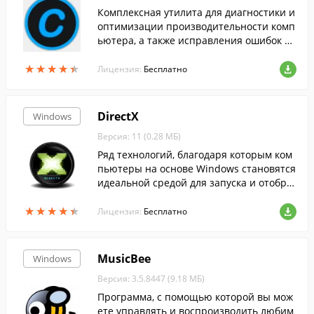
Комплексная утилита для диагностики и
оптимизации производительности комп
ьютера, а также исправления ошибок си
стемы....
★
★
★
★
★
★
★
★
★
★
Лицензия:
Бесплатно
DirectX
Windows
Версия: 11 (0.28 МБ)
Ряд технологий, благодаря которым ком
пьютеры на основе Windows становятся
идеальной средой для запуска и отобра
жения приложений, богатых элементам
★
★
★
★
★
★
★
★
★
★
и мультимедиа....
Лицензия:
Бесплатно
MusicBee
Windows
Версия: 3.5.8447 (9.18 МБ)
Программа, с помощью которой вы мож
ете управлять и воспроизводить любим