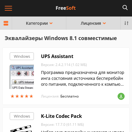
Категории
Лицензия
Эквалайзеры Windows 8.1 совместимые
UPS Assistant
Windows
Версия: 2.4.2.114 (1.02 МБ)
Программа предназначена для монитор
инга состояния источника бесперебойн
ого питания, подключенного к компьют
еру через USB или COM-порт и поддерж
★
★
★
★
★
★
★
★
★
★
ивающего протокол Megatec.
Лицензия:
Бесплатно
K-Lite Codec Pack
Windows
Версия: 17.7.0 (61.11 МБ)