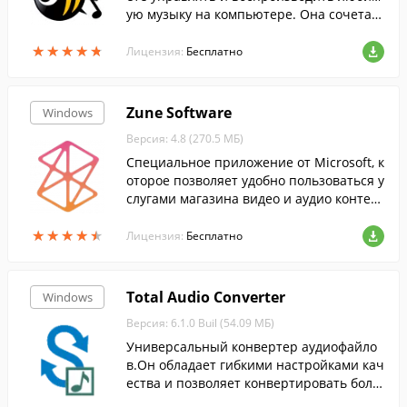
ую музыку на компьютере. Она сочетае
т в себе функции аудио плеера, редакто
★
★
★
★
★
★
★
★
★
★
ра тегов и менеджера музыки....
Лицензия:
Бесплатно
Zune Software
Windows
Версия: 4.8 (270.5 МБ)
Специальное приложение от Microsoft, к
оторое позволяет удобно пользоваться у
слугами магазина видео и аудио контен
та, а также синхронизировать вашу колл
★
★
★
★
★
★
★
★
★
★
екцию медиа между Windows Phone-уст
Лицензия:
Бесплатно
ройствами, компьютером и учетной зап
исью Zune.
Total Audio Converter
Windows
Версия: 6.1.0 Buil (54.09 МБ)
Универсальный конвертер аудиофайло
в.Он обладает гибкими настройками кач
ества и позволяет конвертировать боль
шое количество треков в пакетном режи