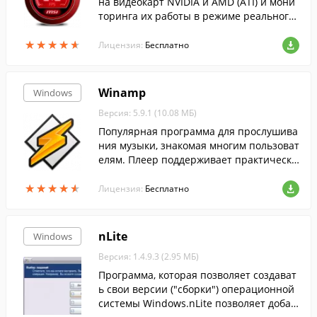
на видеокарт NVIDIA и AMD (ATI) и мони
торинга их работы в режиме реального
времени....
★
★
★
★
★
★
★
★
★
★
Лицензия:
Бесплатно
Winamp
Windows
Версия: 5.9.1 (10.08 МБ)
Популярная программа для прослушива
ния музыки, знакомая многим пользоват
елям. Плеер поддерживает практически
все распространенные аудиоформаты, а
★
★
★
★
★
★
★
★
★
★
также понимает видеоформаты.
Лицензия:
Бесплатно
nLite
Windows
Версия: 1.4.9.3 (2.95 МБ)
Программа, которая позволяет создават
ь свои версии ("сборки") операционной
системы Windows.nLite позволяет добав