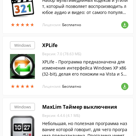
Набор мультимедийных кодеков и утили
т, который позволяет воспроизводить л
юбое аудио и видео: от самого популярн
ого до самого редкого формата....
★
★
★
★
★
★
★
★
★
★
Лицензия:
Бесплатно
XPLife
Windows
Версия: 7.0 (78.63 МБ)
XPLife - Программа предназначена для
изменения интерфейса Windows XP x86
(32-bit), делая его похожим на Vista и Sev
en.
★
★
★
★
★
★
★
★
★
★
Лицензия:
Бесплатно
MaxLim Таймер выключения
Windows
Версия: 4.4.6 (4.1 МБ)
Небольшая, но полезная программа наз
вание которой говорит, для чего програ
мма предназначена. Программа умеет в