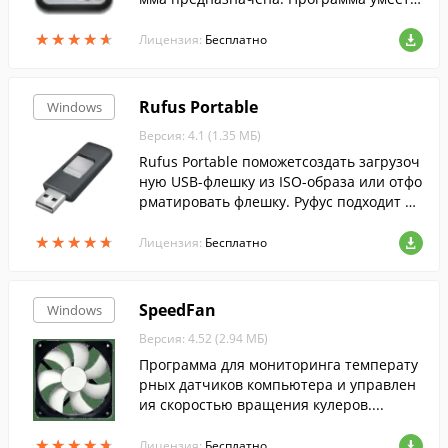
ыключать, перезагружать, отправлять в
★
★
★
★
★
★
★
★
★
★
ждущий режим компьютер и другие дей
Лицензия:
Бесплатно
ствия.
Rufus Portable
Windows
Версия: 4.1 (1.35 МБ)
Rufus Portable поможетсоздать загрузоч
ную USB-флешку из ISO-образа или отфо
рматировать флешку. Руфус подходит дл
я 32- и 64-битной Windows и поддержив
★
★
★
★
★
★
★
★
★
★
ает русский язык.
Лицензия:
Бесплатно
SpeedFan
Windows
Версия: 4.52 (2.94 МБ)
Программа для мониторинга температу
рных датчиков компьютера и управлен
ия скоростью вращения кулеров....
★
★
★
★
★
★
★
★
★
★
Лицензия:
Бесплатно