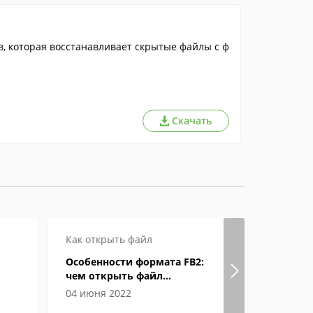
, которая восстанавливает скрытые файлы с ф
Скачать
Как открыть файл
Как откры
Особенности формата FB2:
Формат eP
чем открыть файл
открыват
электронной книги
04 июня 2022
04 июня 2