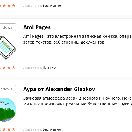
★
★
★
★
★
★
★
★
Лицензия:
Бесплатно
Aml Pages
indows
Aml Pages - это электронная записная книжка, опер
затор текстов, веб страниц, документов.
★
★
★
★
★
★
★
★
Лицензия:
Платно
Аура от Alexander Glazkov
indows
Звуковая атмосфера леса - дневного и ночного. Пок
ми и воспроизводит реальные божественные звуки д
★
★
★
★
★
★
★
★
Лицензия:
Бесплатно