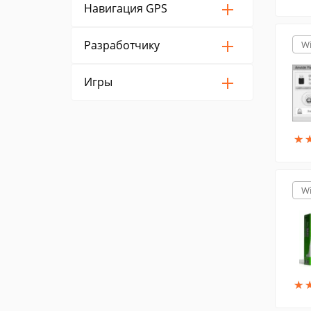
Навигация GPS
Разработчику
W
Игры
★
★
W
★
★