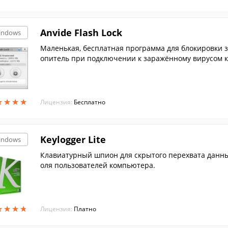
Anvide Flash Lock
indows
Маленькая, бесплатная программа для блокировки з
опитель при подключении к заражённому вирусом к
ьзовании.
★
★
★
★
★
★
★
★
Лицензия:
Бесплатно
Keylogger Lite
indows
Клавиатурный шпион для скрытого перехвата данных
оля пользователей компьютера.
★
★
★
★
★
★
★
★
Лицензия:
Платно