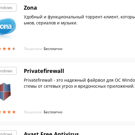
Zona
indows
Удобный и функциональный торрент-клиент, которы
ьмов, сериалов и музыки.
★
★
★
★
★
★
★
★
Лицензия:
Бесплатно
Privatefirewall
indows
Privatefirewall - это надежный файрвол для ОС Wi
стемы от сетевых угроз и вредоносных приложений.
★
★
★
★
★
★
★
★
Лицензия:
Бесплатно
Avast Free Antivirus
indows