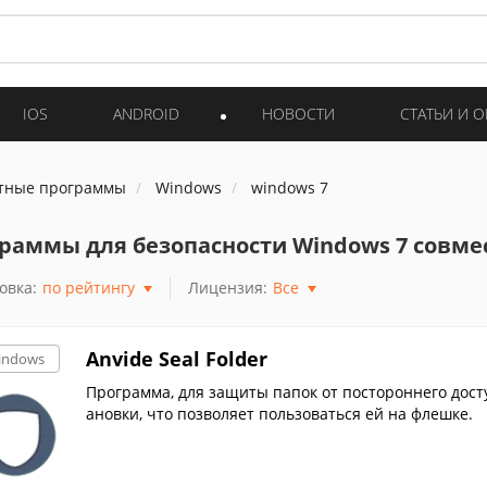
IOS
ANDROID
НОВОСТИ
СТАТЬИ И 
тные программы
Windows
windows 7
раммы для безопасности Windows 7 совм
овка:
по рейтингу
Лицензия:
Все
Anvide Seal Folder
indows
Программа, для защиты папок от постороннего досту
ановки, что позволяет пользоваться ей на флешке.