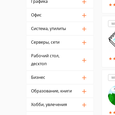
Графика
★
★
Офис
W
Система, утилиты
Серверы, сети
Рабочий стол,
★
★
десктоп
Бизнес
W
Образование, книги
Хобби, увлечения
★
★