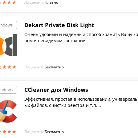
★
★
★
★
★
★
★
★
Лицензия:
Платно
Dekart Private Disk Light
indows
Очень удобный и надежный способ хранить Вашу 
ном и невидимом состоянии.
★
★
★
★
★
★
★
★
Лицензия:
Бесплатно
CCleaner для Windows
indows
Эффективная, простая в использовании, универсал
ых файлов, очистки реестра и т.п....
★
★
★
★
★
★
★
★
Лицензия:
Бесплатно