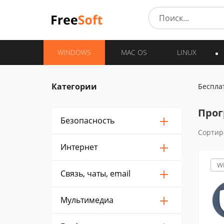
WINDOWS
MAC OS
LINUX
Категории
Беспла
Прог
Безопасность
Сортир
Интернет
W
Связь, чаты, email
Мультимедиа