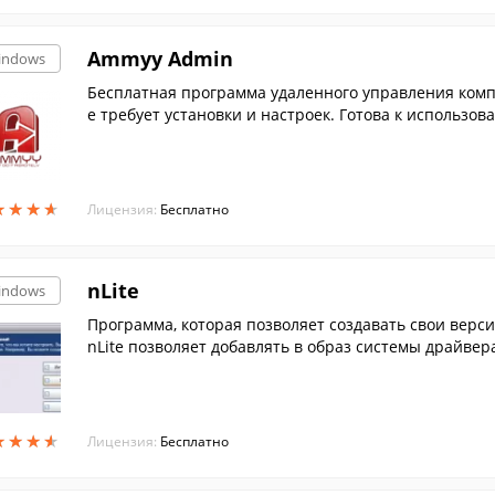
Ammyy Admin
indows
Бесплатная программа удаленного управления ком
е требует установки и настроек. Готова к использов
вес...
★
★
★
★
★
★
★
★
Лицензия:
Бесплатно
nLite
indows
Программа, которая позволяет создавать свои верс
nLite позволяет добавлять в образ системы драйвер
лен.
★
★
★
★
★
★
★
★
Лицензия:
Бесплатно