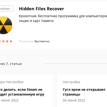
Hidden Files Recover
indows
Крохотная, бесплатная программка для компьютеров
лэшек и карт памяти.
★
★
★
★
★
★
★
★
Лицензия:
Бесплатно
ws 7, статьи
гры
Настройка
Настройка
о делать, если Steam не
Гугл хром не открывает
идит установленную игру
страницы
 июня 2022
04 июня 2022