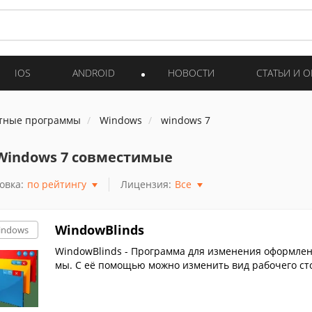
IOS
ANDROID
НОВОСТИ
СТАТЬИ И 
тные программы
Windows
windows 7
Windows 7 совместимые
овка:
по рейтингу
Лицензия:
Все
WindowBlinds
indows
WindowBlinds - Программа для изменения оформле
мы. С её помощью можно изменить вид рабочего сто
ое.