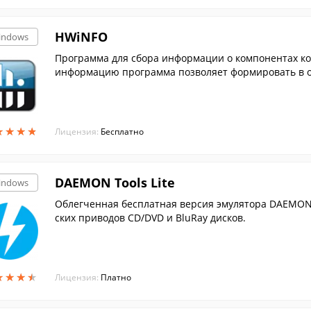
HWiNFO
indows
Программа для сбора информации о компонентах ко
информацию программа позволяет формировать в о
★
★
★
★
★
★
★
★
Лицензия:
Бесплатно
DAEMON Tools Lite
indows
Облегченная бесплатная версия эмулятора DAEMON 
ских приводов CD/DVD и BluRay дисков.
★
★
★
★
★
★
★
★
Лицензия:
Платно