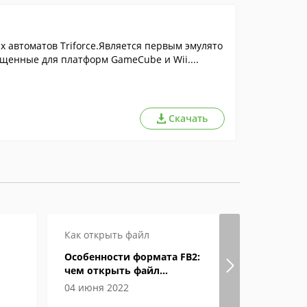
х автоматов Triforce.Является первым эмулято
щенные для платформ GameCube и Wii....
Скачать
Как открыть файл
Как откры
Особенности формата FB2:
Формат eP
чем открыть файл
открыват
электронной книги
04 июня 2022
04 июня 2