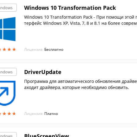
Windows 10 Transformation Pack
indows
Windows 10 Transformation Pack - При помощи этой
★
★
★
★
★
★
★
★
Лицензия:
Бесплатно
DriverUpdate
indows
Программа для автоматического обновления драйве
аходит драйвера, которые необходимо обновить.
★
★
★
★
★
★
★
★
Лицензия:
Платно
BlueScreenView
indows