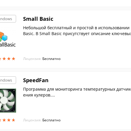
Small Basic
indows
Небольшой бесплатный и простой в использовании
Basic. В Small Basic присутствует описание ключев
имеет...
★
★
★
★
★
★
★
★
Лицензия:
Бесплатно
SpeedFan
indows
Программа для мониторинга температурных датчик
ения кулеров....
★
★
★
★
★
★
★
★
Лицензия:
Бесплатно