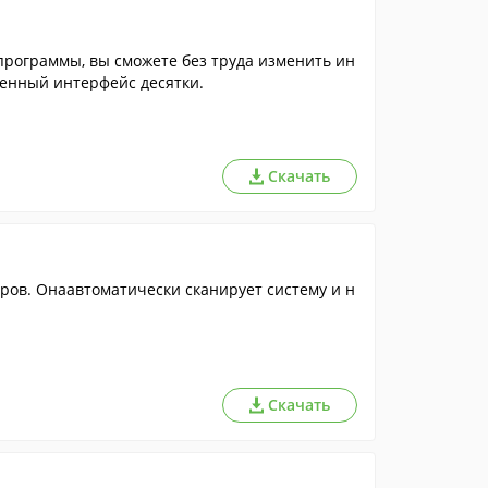
 программы, вы сможете без труда изменить ин
терфейс Windows XP, Vista, 7, 8 и 8.1 на более современный интерфейс десятки.
Скачать
ров. Онаавтоматически сканирует систему и н
Скачать