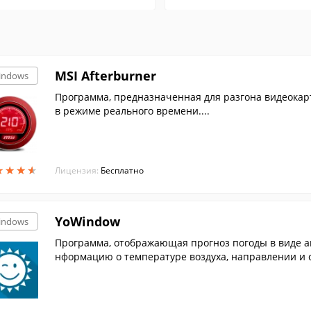
MSI Afterburner
indows
Программа, предназначенная для разгона видеокарт
в режиме реального времени....
★
★
★
★
★
★
★
★
Лицензия:
Бесплатно
YoWindow
indows
Программа, отображающая прогноз погоды в виде 
нформацию о температуре воздуха, направлении и с