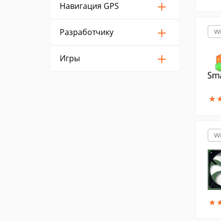
Навигация GPS
Разработчику
W
Игры
★
★
W
★
★