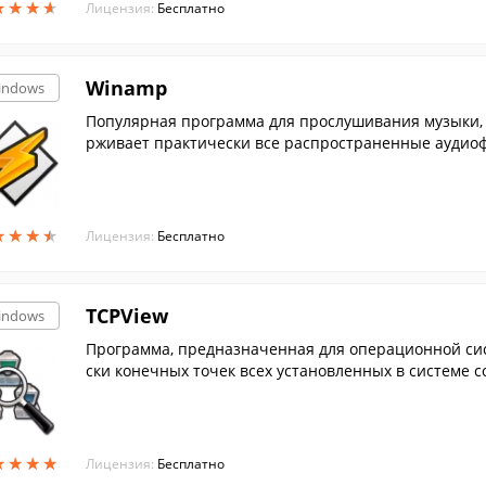
★
★
★
★
★
★
★
★
Лицензия:
Бесплатно
Winamp
indows
Популярная программа для прослушивания музыки, 
рживает практически все распространенные аудиоф
★
★
★
★
★
★
★
★
Лицензия:
Бесплатно
TCPView
indows
Программа, предназначенная для операционной сис
ски конечных точек всех установленных в системе 
ыми да...
★
★
★
★
★
★
★
★
Лицензия:
Бесплатно