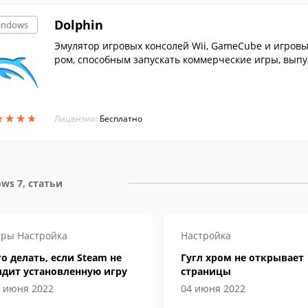
Dolphin
indows
Эмулятор игровых консолей Wii, GameCube и игровы
ром, способным запускать коммерческие игры, выпу
★
★
★
★
★
★
★
★
Лицензия:
Бесплатно
ws 7, статьи
гры
Настройка
Настройка
о делать, если Steam не
Гугл хром не открывает
идит установленную игру
страницы
 июня 2022
04 июня 2022