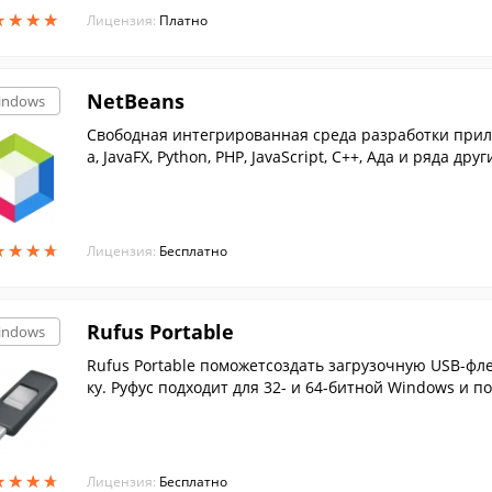
★
★
★
★
★
★
★
★
Лицензия:
Платно
NetBeans
indows
Свободная интегрированная среда разработки прил
a, JavaFX, Python, PHP, JavaScript, C++, Ада и ряда др
★
★
★
★
★
★
★
★
Лицензия:
Бесплатно
Rufus Portable
indows
Rufus Portable поможетсоздать загрузочную USB-фл
ку. Руфус подходит для 32- и 64-битной Windows и п
★
★
★
★
★
★
★
★
Лицензия:
Бесплатно