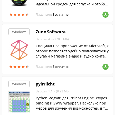
идеальной средой для запуска и отобра
жения приложений, богатых элементам
★
★
★
★
★
★
★
★
★
★
и мультимедиа....
Лицензия:
Бесплатно
Zune Software
Windows
Версия: 4.8 (270.5 МБ)
Специальное приложение от Microsoft, к
оторое позволяет удобно пользоваться у
слугами магазина видео и аудио контен
та, а также синхронизировать вашу колл
★
★
★
★
★
★
★
★
★
★
екцию медиа между Windows Phone-уст
Лицензия:
Бесплатно
ройствами, компьютером и учетной зап
исью Zune.
pyirrlicht
Windows
Версия: 1.1.7 (8.93 МБ)
Python модули для Irrlicht Engine. ctypes
binding и SWIG wrapper. Несколько при
меров для изучения возможностей, в то
м числе и простенькая обучающая 3D и