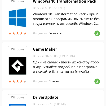
Windows 10 Transformation Pack
Windows
Версия: 7.0 (133.55 МБ)
Windows 10 Transformation Pack - При п
омощи этой программы, вы сможете без
труда изменить интерфейс Windows XP,
Vista, 7, 8 и 8.1 на более современный и
★
★
★
★
★
★
★
★
★
★
нтерфейс десятки.
Лицензия:
Бесплатно
Game Maker
Windows
Версия: 2023.6.0.9 (179.21 МБ)
Один из самых известных конструкторо
в игр. Узнайте подробнее о программе
и скачайте бесплатно на freesoft.ru!...
★
★
★
★
★
★
★
★
★
★
Лицензия:
Платно
DriverUpdate
Windows
Версия: 5.8.7.0 (1.01 МБ)