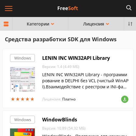
Категории
Лицензия
Средства разработки SDK для Windows
LENIN INC WIN32API Library
Windows
Версия: 1.4 (4.49 МБ)
LENIN INC WIN32API Library - программи
рование в DELPHI без VCL (чистый WinAP
I).Взаимодействие с реестром и INI-файл
ами теперь намного проще, чем в VCL, и
★
★
★
★
★
★
★
★
★
★
быстрее!
Лицензия:
Платно
WindowBlinds
Windows
Версия: 10.89 (54.32 МБ)