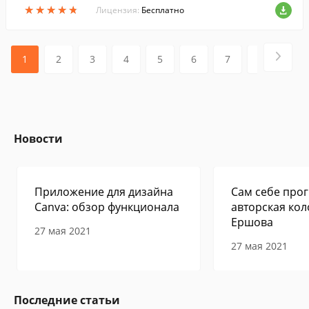
★
★
★
★
★
★
★
★
★
★
гра под названием "Рандомайзер" (табл
Лицензия:
Бесплатно
ица умножения).
1
2
3
4
5
6
7
8
Новости
Приложение для дизайна
Сам себе прог
Canva: обзор функционала
авторская кол
Ершова
27 мая 2021
27 мая 2021
Последние статьи