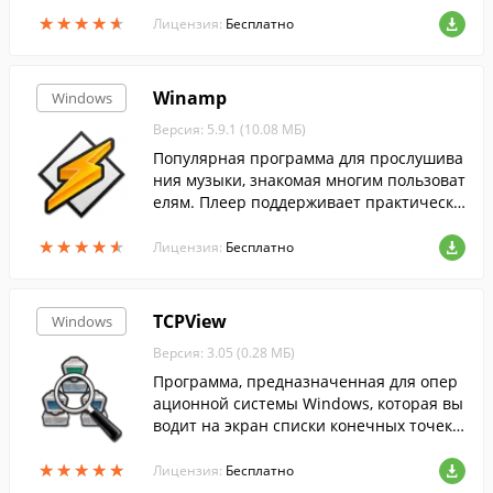
ратуре воздуха, направлении и скорост
★
★
★
★
★
★
★
★
★
★
и ветра, облачности и пр.
Лицензия:
Бесплатно
Winamp
Windows
Версия: 5.9.1 (10.08 МБ)
Популярная программа для прослушива
ния музыки, знакомая многим пользоват
елям. Плеер поддерживает практически
все распространенные аудиоформаты, а
★
★
★
★
★
★
★
★
★
★
также понимает видеоформаты.
Лицензия:
Бесплатно
TCPView
Windows
Версия: 3.05 (0.28 МБ)
Программа, предназначенная для опер
ационной системы Windows, которая вы
водит на экран списки конечных точек в
сех установленных в системе соединени
★
★
★
★
★
★
★
★
★
★
й по протоколам TCP и UDP с подробны
Лицензия:
Бесплатно
ми да...