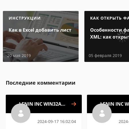
ИНСТРУКЦИИ
КАК ОТКРЫТЬ Ф
Как в Excel добавить лист
Особенности ф
XML: как откры
и на компьюте
20 мая 2019
05 февраля 2019
Последние комментарии
LENIN INC WIN32API
LENIN INC W
Library
2024-09-17 16:02:04
2024-