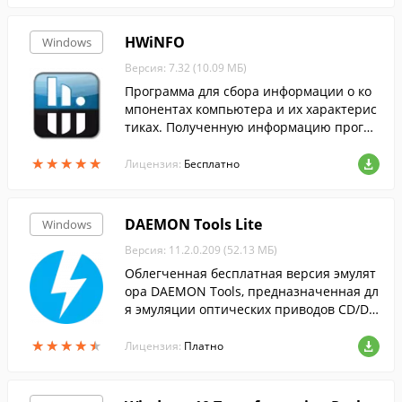
HWiNFO
Windows
Версия: 7.32 (10.09 МБ)
Программа для сбора информации о ко
мпонентах компьютера и их характерис
тиках. Полученную информацию програ
мма позволяет формировать в отчеты X
★
★
★
★
★
★
★
★
★
★
ML и HTML.
Лицензия:
Бесплатно
DAEMON Tools Lite
Windows
Версия: 11.2.0.209 (52.13 МБ)
Облегченная бесплатная версия эмулят
ора DAEMON Tools, предназначенная дл
я эмуляции оптических приводов CD/DV
D и BluRay дисков.
★
★
★
★
★
★
★
★
★
★
Лицензия:
Платно