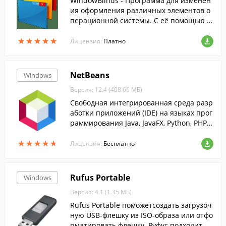
WindowBlinds - Программа для изменен
ия оформления различных элементов о
перационной системы. С её помощью м
ожно изменить вид рабочего стола, наст
★
★
★
★
★
★
★
★
★
★
роить тему оформления и многое друго
Лицензия:
Платно
е.
NetBeans
Windows
Версия: 12.4 (408.66 МБ)
Свободная интегрированная среда разр
аботки приложений (IDE) на языках прог
раммирования Java, JavaFX, Python, PHP, J
avaScript, C++, Ада и ряда других. Для ра
★
★
★
★
★
★
★
★
★
★
зработки программ в среде NetBe...
Лицензия:
Бесплатно
Rufus Portable
Windows
Версия: 4.1 (1.35 МБ)
Rufus Portable поможетсоздать загрузоч
ную USB-флешку из ISO-образа или отфо
рматировать флешку. Руфус подходит дл