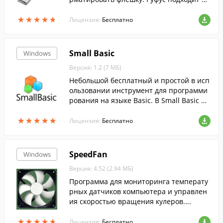
я 32- и 64-битной Windows и поддержив
★
★
★
★
★
★
★
★
★
★
ает русский язык.
Лицензия:
Бесплатно
Small Basic
Windows
Версия: 1.2 (7 МБ)
Небольшой бесплатный и простой в исп
ользовании инструмент для программи
рования на языке Basic. В Small Basic пр
исутствует описание ключевых слов и о
★
★
★
★
★
★
★
★
★
★
ператоров с наглядными примерами, и
Лицензия:
Бесплатно
меет...
SpeedFan
Windows
Версия: 4.52 (2.94 МБ)
Программа для мониторинга температу
рных датчиков компьютера и управлен
ия скоростью вращения кулеров....
★
★
★
★
★
★
★
★
★
★
Лицензия:
Бесплатно