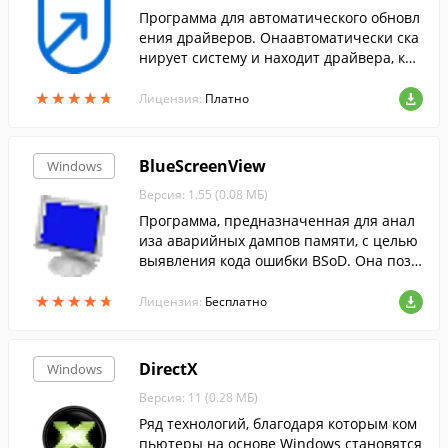
Программа для автоматического обновл
ения драйверов. Онаавтоматически ска
нирует систему и находит драйвера, кот
орые необходимо обновить.
★
★
★
★
★
★
★
★
★
★
Лицензия:
Платно
BlueScreenView
Windows
Версия: 1.55 (0.08 МБ)
Программа, предназначенная для анал
иза аварийных дампов памяти, с целью
выявления кода ошибки BSoD. Она позв
оляет узнать массу полезной информац
★
★
★
★
★
★
★
★
★
★
ии об ошибке, которая привела к сбою с
Лицензия:
Бесплатно
истемы, а также может указать на драйв
ер, который послужил причиной ошибк
и.
DirectX
Windows
Версия: 11 (0.28 МБ)
Ряд технологий, благодаря которым ком
пьютеры на основе Windows становятся