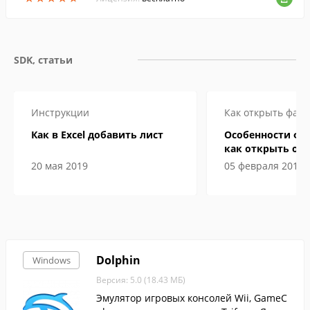
SDK, статьи
Инструкции
Как открыть файл
Как в Excel добавить лист
Особенности фа
как открыть онл
компьютере
20 мая 2019
05 февраля 2019
Dolphin
Windows
Версия: 5.0 (18.43 МБ)
Эмулятор игровых консолей Wii, GameC