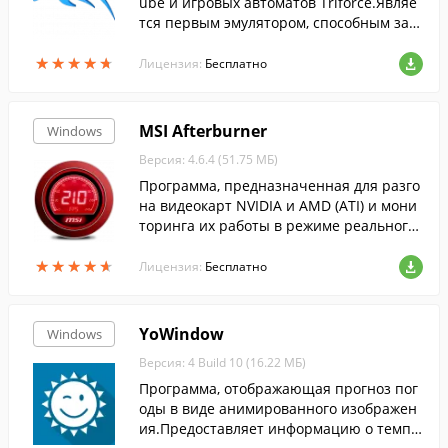
ube и игровых автоматов Triforce.Являе
тся первым эмулятором, способным зап
ускать коммерческие игры, выпущенны
★
★
★
★
★
★
★
★
★
★
е для платформ GameCube и Wii....
Лицензия:
Бесплатно
MSI Afterburner
Windows
Версия: 4.6.4 (51.75 МБ)
Программа, предназначенная для разго
на видеокарт NVIDIA и AMD (ATI) и мони
торинга их работы в режиме реального
времени....
★
★
★
★
★
★
★
★
★
★
Лицензия:
Бесплатно
YoWindow
Windows
Версия: 4 Build 10 (16.22 МБ)
Программа, отображающая прогноз пог
оды в виде анимированного изображен
ия.Предоставляет информацию о темпе