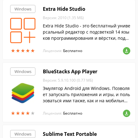
Extra Hide Studio
Windows
Версия: 2010 (1.35 МБ)
Extra Hide Studio - это бесплатный униве
рсальный редактор с подсветкой 14 язы
ков программирования и вёрстки, подде
ржкой кодировок UTF-8, ANSI, KOИ-8, Do
★
★
★
★
★
★
★
★
★
★
s. Extra Hide имеет встроенный PHP про
Лицензия:
Бесплатно
смотр и...
BlueStacks App Player
Windows
Версия: 5.9.10.100 (0.77 МБ)
Эмулятор Android для Windows. Позволя
ет запускать приложения и игры, и поль
зоваться ими также, как и на мобильных
устройствах, без каких-либо ограничени
★
★
★
★
★
★
★
★
★
★
й.
Лицензия:
Бесплатно
Sublime Text Portable
Windows