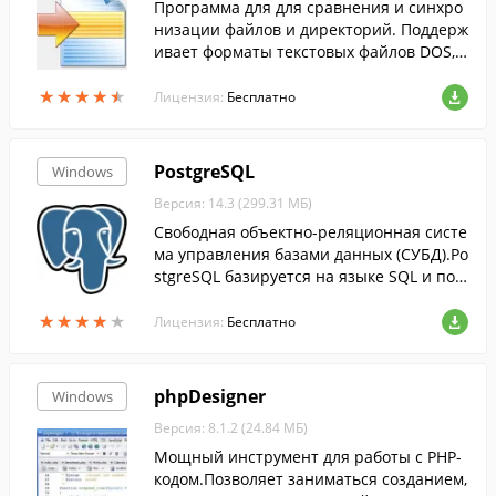
Программа для для сравнения и синхро
низации файлов и директорий. Поддерж
ивает форматы текстовых файлов DOS,
UNIX и Макинтош.
★
★
★
★
★
★
★
★
★
★
Лицензия:
Бесплатно
PostgreSQL
Windows
Версия: 14.3 (299.31 МБ)
Свободная объектно-реляционная систе
ма управления базами данных (СУБД).Po
stgreSQL базируется на языке SQL и под
держивает многие из возможностей ста
★
★
★
★
★
★
★
★
★
★
ндарта SQL:2003 (ISO/IEC 9075).
Лицензия:
Бесплатно
phpDesigner
Windows
Версия: 8.1.2 (24.84 МБ)
Мощный инструмент для работы с PHP-
кодом.Позволяет заниматься созданием,