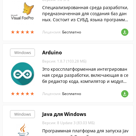
Специализированная среда разработки,
предназначенная для создания баз дан
ных. Состоит из СУБД, языка программи
рования и системы построения отчетов.
★
★
★
★
★
★
★
★
★
★
Лицензия:
Бесплатно
Arduino
Windows
Версия: 1.8.7 (103.28 МБ)
Это кроссплатформенная интегрирован
ная среда разработки, включающая в се
бя редактор кода, компилятор и модуль
передачи прошивки в плату Arduino.
★
★
★
★
★
★
★
★
★
★
Лицензия:
Бесплатно
Java для Windows
Windows
Версия: 8 Update 3 (83.03 МБ)
Программная платформа для запуска Jav