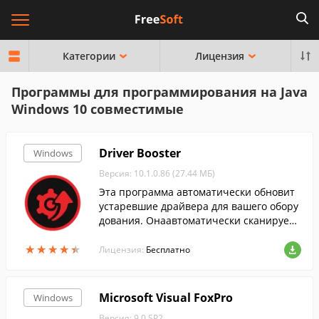
Категории
Лицензия
Программы для программирования на Java
Windows 10 совместимые
Driver Booster
Windows
Версия: 10.1.0.86 (27.44 МБ)
Эта программа автоматически обновит
устаревшие драйвера для вашего обору
дования. Онаавтоматически сканирует
систему, скачивает и устанавливает дра
★
★
★
★
★
★
★
★
★
★
йвера....
Лицензия:
Бесплатно
Microsoft Visual FoxPro
Windows
Версия: 9.0 SP2