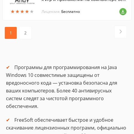
особых проблем и сложностей.
★
★
★
★
★
★
★
★
★
★
Лицензия:
Бесплатно
1
2
Программы для программирования на Java
Windows 10 совместимые защищены от
вредоносного кода — установка безопасна для
ваших компьютеров. Более 40 антивирусных
систем следят за чистотой программного
обеспечения.
FreeSoft обеспечивает быстрое и удобное
скачивание лицензионных программ, официально