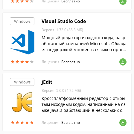
★
★
★
★
★
★
★
★
★
★
Лицензия:
Бесплатно
Visual Studio Code
Windows
Версия: 1.73.0 (88.3 МБ)
Мощный редактор исходного кода, разр
аботанный компанией Microsoft. Облада
ет поддержкой множества языков прогр
аммирования и рядом функций, упроща
★
★
★
★
★
★
★
★
★
★
ющих написание и редактирование код
Лицензия:
Бесплатно
а....
jEdit
Windows
Версия: 5.6.0 (4.72 МБ)
Кроссплатформенный редактор с откры
тым исходным кодом, написанный на яз
ыке Java,и работающий в нескольких оп
ерационных системах.
★
★
★
★
★
★
★
★
★
★
Лицензия:
Бесплатно