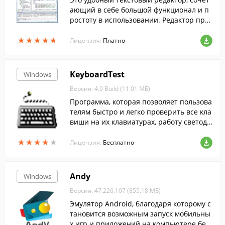
ающий в себе большой функционал и п
ростоту в использовании. Редактор пре
доставляет все необходимое для полноц
★
★
★
★
★
★
★
★
★
★
енной работы как с простым текстом, та
Лицензия:
Платно
к и исходным кодом различных языков
программирования и разметки.
KeyboardTest
Windows
Версия: 4.0 Build (11.01 МБ)
Программа, которая позволяет пользова
телям быстро и легко проверить все кла
виши на их клавиатурах, работу светоди
одов- индикаторов, просмотреть скан-ко
★
★
★
★
★
★
★
★
★
★
ды клавиш и измерить скорость набора.
Лицензия:
Бесплатно
Andy
Windows
Версия: 47.226.107 (855.18 МБ)
Эмулятор Android, благодаря которому с
тановится возможным запуск мобильны
х игр и приложений на компьютере без