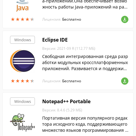
a-приложений.Она обеспечивает возмо
жность работы Java-приложений на раз
ных системах. ...
★
★
★
★
★
★
★
★
★
★
Лицензия:
Бесплатно
Eclipse IDE
Windows
Версия: 2021-09 R (112.77 МБ)
Свободная интегрированная среда разр
аботки модульных кроссплатформенных
приложений. Развивается и поддержива
ется Eclipse Foundation.
★
★
★
★
★
★
★
★
★
★
Лицензия:
Бесплатно
Notepad++ Portable
Windows
Версия: 8.4.6 (5.29 МБ)
Портативная версия популярного редак
тора исходного кода, поддерживающего
множество языков программирования и