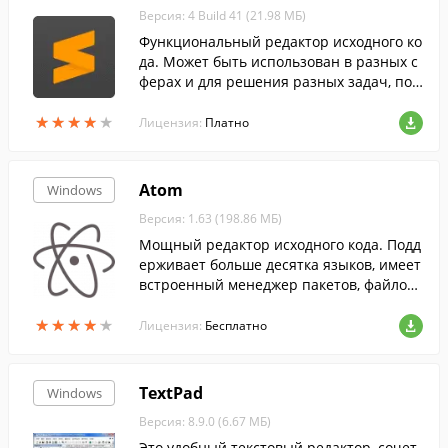
Версия: 4 Build 41 (21.98 МБ)
Функциональный редактор исходного ко
да. Может быть использован в разных с
ферах и для решения разных задач, пос
кольку поддерживает синтаксис большо
★
★
★
★
★
★
★
★
★
★
го количества языков. ...
Лицензия:
Платно
Atom
Windows
Версия: 1.63 (198.86 МБ)
Мощный редактор исходного кода. Подд
ерживает больше десятка языков, имеет
встроенный менеджер пакетов, файлов
ый браузер, гибкий интерфейс.
★
★
★
★
★
★
★
★
★
★
Лицензия:
Бесплатно
TextPad
Windows
Версия: 8.9.0 (6.67 МБ)
Это удобный текстовый редактор, сочет