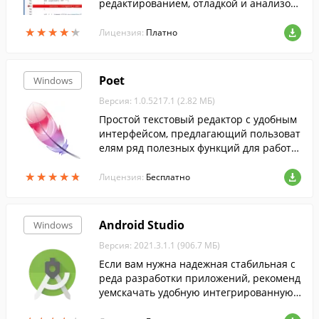
редактированием, отладкой и анализом
кода для веб-страниц и приложений.
★
★
★
★
★
★
★
★
★
★
Лицензия:
Платно
Poet
Windows
Версия: 1.0.5217.1 (2.82 МБ)
Простой текстовый редактор с удобным
интерфейсом, предлагающий пользоват
елям ряд полезных функций для работы
с текстом.
★
★
★
★
★
★
★
★
★
★
Лицензия:
Бесплатно
Android Studio
Windows
Версия: 2021.3.1.1 (906.7 МБ)
Если вам нужна надежная стабильная с
реда разработки приложений, рекоменд
уемскачать удобную интегрированную с
редуAndroidStudio. ...