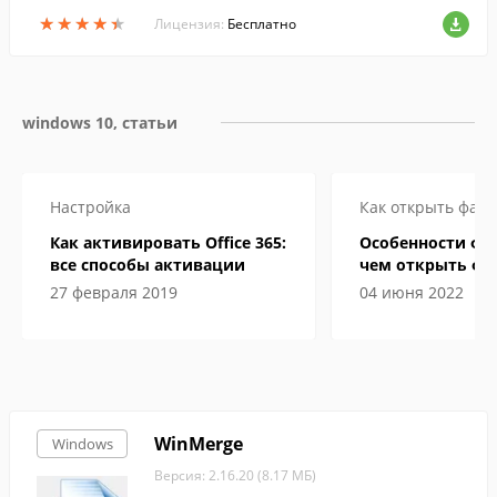
разметки.
★
★
★
★
★
★
★
★
★
★
Лицензия:
Бесплатно
windows 10, статьи
Настройка
Как открыть файл
Как активировать Office 365:
Особенности фор
все способы активации
чем открыть фа
электронной кн
27 февраля 2019
04 июня 2022
WinMerge
Windows
Версия: 2.16.20 (8.17 МБ)