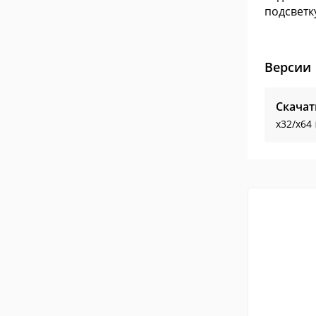
подсветк
Версии
Скачат
x32/x64