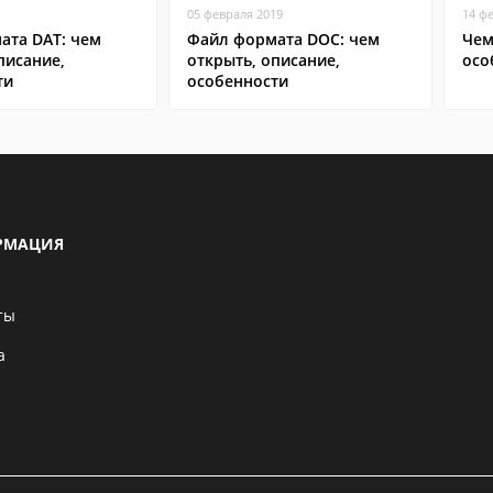
05 февраля 2019
14 ф
ата DAT: чем
Файл формата DOC: чем
Чем
писание,
открыть, описание,
осо
ти
особенности
РМАЦИЯ
ты
а