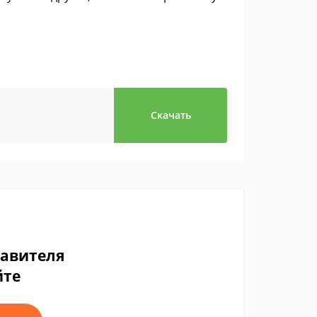
Скачать
тавителя
йте