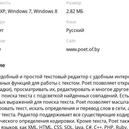
мость
Размер
XP, Windows 7, Windows 8
2.82 МБ
ура
Язык
ит
Русский
чик
Сайт
y
www.poet.of.by
ие
 удобный и простой текстовый редактор с удобным инт
зных функций для работы с текстом. Poet позволяет отк
ладки), просматривать их, редактировать и многое друго
 поиска текста с подсветкой найденных совпадений. Ес
ых выражений для поиска текста. Poet позволяет масшта
овать текст, искать определения и перевод слов в сети
 текста. Редактор поддерживает все существующие коди
ческого определения кодировки. Кроме текста, Poet та
 языков, как XML, HTML, CSS, SQL, Java, C#, C++, PHP, Rub