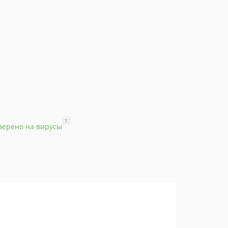
?
верено на вирусы