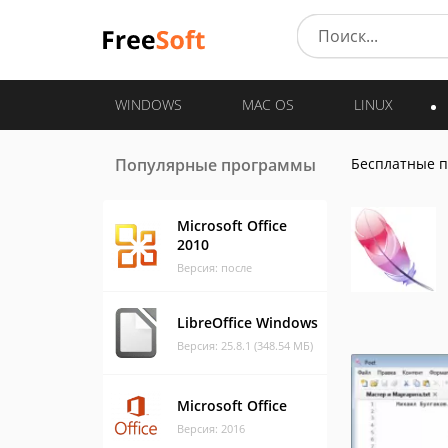
WINDOWS
MAC OS
LINUX
Популярные программы
Бесплатные 
Microsoft Office
2010
Версия: после
LibreOffice Windows
Версия: 25.8.1 (348.54 МБ)
Microsoft Office
Версия: 2016