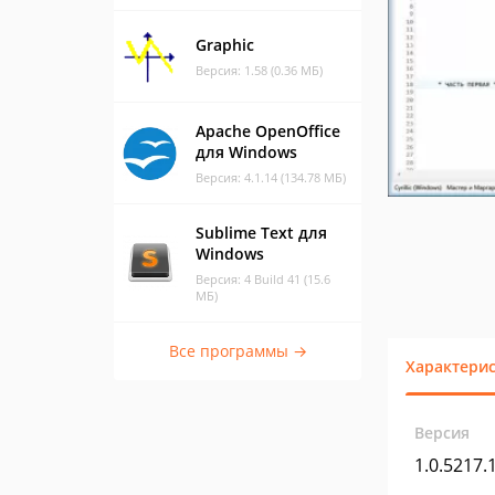
Graphic
Версия: 1.58 (0.36 МБ)
Apache OpenOffice
для Windows
Версия: 4.1.14 (134.78 МБ)
Sublime Text для
Windows
Версия: 4 Build 41 (15.6
МБ)
Все программы →
Характери
Версия
1.0.5217.