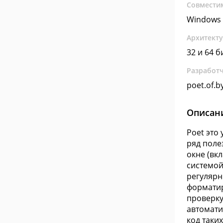
Совмести
Windows 
Архитект
32 и 64 б
Разработ
poet.of.b
Описан
Poet это
ряд поле
окне (вк
системой
регулярн
форматир
проверку
автомати
код таких