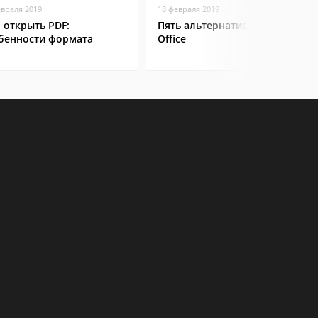
евраля 2019
18 февраля 2019
 открыть PDF:
Пять альтернатив Microsoft
бенности формата
Office