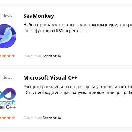
SeaMonkey
indows
Набор программ с открытым исходным кодом, которы
ент с функцией RSS-агрегат......
★
★
★
★
★
★
★
★
Лицензия:
Бесплатно
Microsoft Visual C++
indows
Распространяемый пакет, который устанавливает к
l C++, необходимых для запуска приложений, разра
без у...
★
★
★
★
★
★
★
★
Лицензия:
Бесплатно