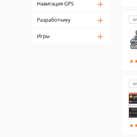
Навигация GPS
Разработчику
W
Игры
★
★
W
★
★