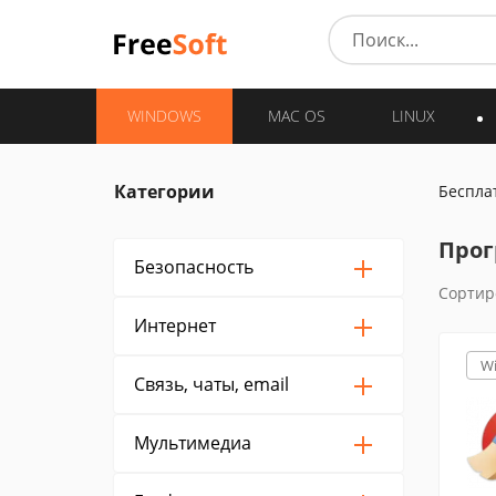
WINDOWS
MAC OS
LINUX
Категории
Беспла
Прог
Безопасность
Сортир
Интернет
W
Связь, чаты, email
Мультимедиа