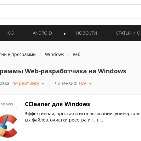
IOS
ANDROID
НОВОСТИ
СТАТЬИ И 
тные программы
Windows
веб
раммы Web-разработчика на Windows
овка:
по рейтингу
Лицензия:
Все
CCleaner для Windows
indows
Эффективная, простая в использовании, универсал
ых файлов, очистки реестра и т.п....