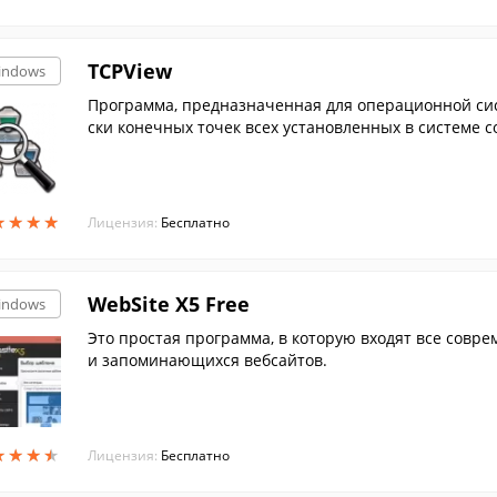
TCPView
indows
Программа, предназначенная для операционной сис
ски конечных точек всех установленных в системе 
ыми да...
★
★
★
★
★
★
★
★
Лицензия:
Бесплатно
WebSite X5 Free
indows
Это простая программа, в которую входят все совр
и запоминающихся вебсайтов.
★
★
★
★
★
★
★
★
Лицензия:
Бесплатно