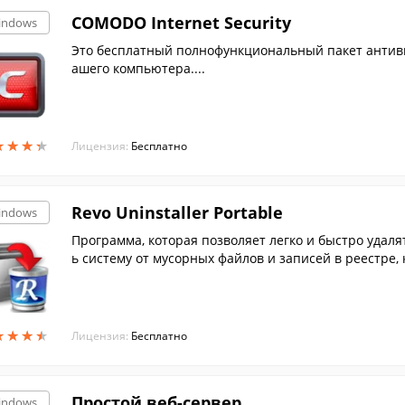
COMODO Internet Security
indows
Это бесплатный полнофункциональный пакет антив
ашего компьютера....
★
★
★
★
★
★
★
★
Лицензия:
Бесплатно
Revo Uninstaller Portable
indows
Программа, которая позволяет легко и быстро удал
ь систему от мусорных файлов и записей в реестре,
★
★
★
★
★
★
★
★
Лицензия:
Бесплатно
Простой веб-сервер
indows