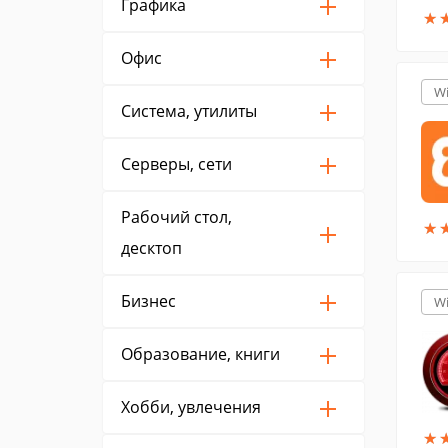
Графика
★
★
Офис
W
Система, утилиты
Серверы, сети
Рабочий стол,
★
★
десктоп
Бизнес
W
Образование, книги
Хобби, увлечения
★
★