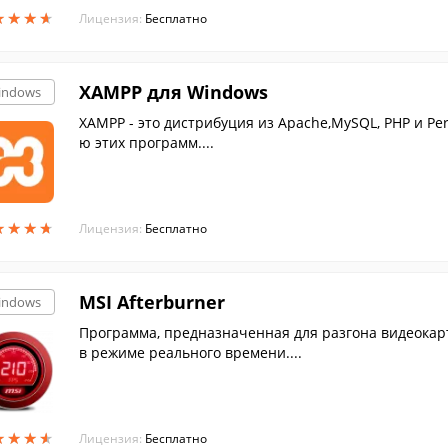
★
★
★
★
★
★
★
★
Лицензия:
Бесплатно
XAMPP для Windows
indows
XAMPP - это дистрибуция из Apache,MySQL, PHP и Pe
ю этих программ....
★
★
★
★
★
★
★
★
Лицензия:
Бесплатно
MSI Afterburner
indows
Программа, предназначенная для разгона видеокарт
в режиме реального времени....
★
★
★
★
★
★
★
★
Лицензия:
Бесплатно