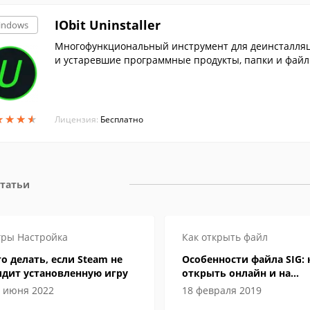
IObit Uninstaller
indows
Многофункциональный инструмент для деинсталляц
и устаревшие программные продукты, папки и файлы
стеме.
★
★
★
★
★
★
★
★
Лицензия:
Бесплатно
статьи
гры
Настройка
Как открыть файл
о делать, если Steam не
Особенности файла SIG: 
идит установленную игру
открыть онлайн и на
компьютере
 июня 2022
18 февраля 2019