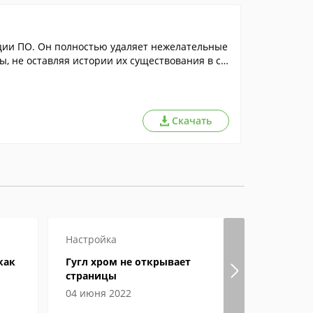
ии ПО. Он полностью удаляет нежелательные
, не оставляя истории их существования в си
Скачать
Настройка
Настройка
как
Гугл хром не открывает
Где в Экс
страницы
04 июня 2022
03 июня 2