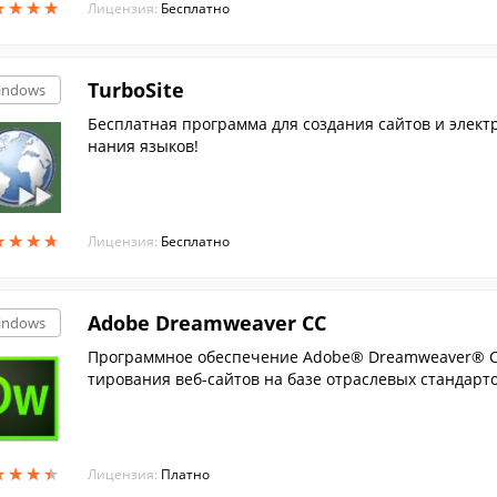
★
★
★
★
★
★
★
★
Лицензия:
Бесплатно
TurboSite
indows
Бесплатная программа для создания сайтов и элект
нания языков!
★
★
★
★
★
★
★
★
Лицензия:
Бесплатно
Adobe Dreamweaver CC
indows
Программное обеспечение Adobe® Dreamweaver® CS5
тирования веб-сайтов на базе отраслевых стандарто
астол...
★
★
★
★
★
★
★
★
Лицензия:
Платно