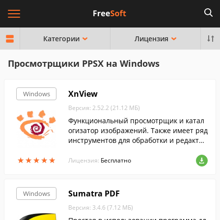
Категории
Лицензия
Просмотрщики PPSX на Windows
XnView
Windows
Версия: 2.52.2 (21.12 МБ)
Функциональный просмотрщик и катал
огизатор изображений. Также имеет ряд
инструментов для обработки и редактир
ования изображений....
★
★
★
★
★
★
★
★
★
★
Лицензия:
Бесплатно
Sumatra PDF
Windows
Версия: 3.4.6 (7.12 МБ)