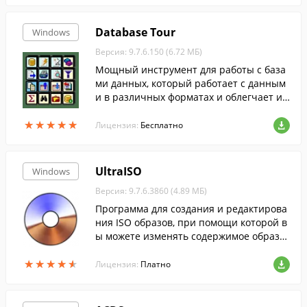
Database Tour
Windows
Версия: 9.7.6.150 (6.72 МБ)
Мощный инструмент для работы с база
ми данных, который работает с данным
и в различных форматах и облегчает ил
и автоматизирует наиболее часто испол
★
★
★
★
★
★
★
★
★
★
ьзуемые операции с базами данных.
Лицензия:
Бесплатно
UltraISO
Windows
Версия: 9.7.6.3860 (4.89 МБ)
Программа для создания и редактирова
ния ISO образов, при помощи которой в
ы можете изменять содержимое образо
в, извлекать оттуда файлы или создават
★
★
★
★
★
★
★
★
★
★
ь ISO-файлы с жесткого диска.
Лицензия:
Платно