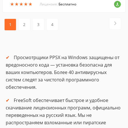
★
★
★
★
★
★
★
★
★
★
Лицензия:
Бесплатно
1
2
3
4
Просмотрщики PPSX на Windows защищены от
вредоносного кода — установка безопасна для
ваших компьютеров. Более 40 антивирусных
систем следят за чистотой программного
обеспечения.
FreeSoft обеспечивает быстрое и удобное
скачивание лицензионных программ, официально
переведенных на русский язык. Мы не
распространяем взломанные или пиратские