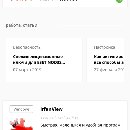
работа, статьи
Безопасность
Настройка
Свежие лицензионные
Как активировать
ключи для ESET NOD32
все способы ак
Internet Security до 2019-2020
07 марта 2019
27 февраля 2019
года
IrfanView
Windows
Версия: 4.72 (4.25 МБ)
Быстрая, маленькая и удобная програм