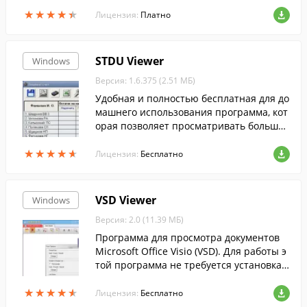
ие методы....
★
★
★
★
★
★
★
★
★
★
Лицензия:
Платно
STDU Viewer
Windows
Версия: 1.6.375 (2.51 МБ)
Удобная и полностью бесплатная для до
машнего использования программа, кот
орая позволяет просматривать большое
количество форматов текста, книг и ком
★
★
★
★
★
★
★
★
★
★
иксов.
Лицензия:
Бесплатно
VSD Viewer
Windows
Версия: 2.0 (11.39 МБ)
Программа для просмотра документов
Microsoft Office Visio (VSD). Для работы э
той программа не требуется установка
Microsoft Office Visio. Данная программа
★
★
★
★
★
★
★
★
★
★
позволяет открывать, просматрива...
Лицензия:
Бесплатно