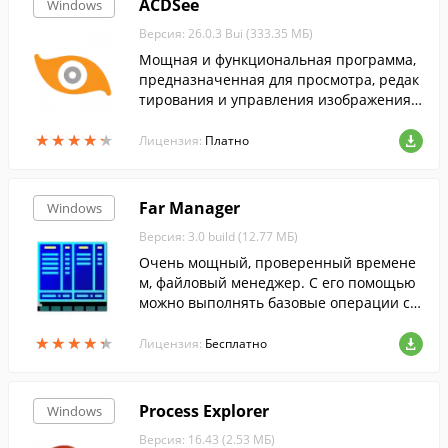
ACDSee
Windows
Версия: 26.0.3 Bui (333.35 МБ)
Мощная и функциональная программа,
предназначенная для просмотра, редак
тирования и управления изображениям
и....
★
★
★
★
★
★
★
★
★
★
Лицензия:
Платно
Far Manager
Windows
Версия: 3.0 build (12.77 МБ)
Очень мощный, проверенный времене
м, файловый менеджер. С его помощью
можно выполнять базовые операции с
файлами, работать с файлами, находящ
★
★
★
★
★
★
★
★
★
★
имися на удаленном FTP-сервере, и мно
Лицензия:
Бесплатно
гое другое...
Process Explorer
Windows
Версия: 16.43 (2.53 МБ)