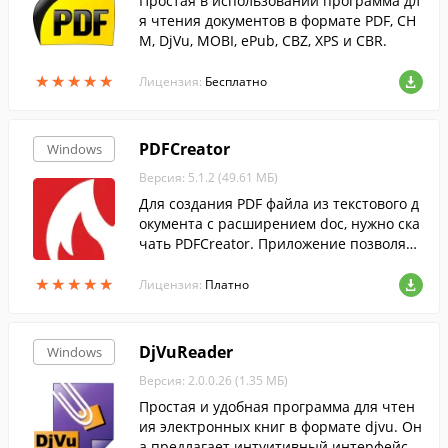
Простая в использовании программа дл
я чтения документов в формате PDF, CH
M, DjVu, MOBI, ePub, CBZ, XPS и CBR.
★
★
★
★
★
★
★
★
★
★
Лицензия:
Бесплатно
PDFCreator
Windows
Версия: 5.1.2 (49.61 МБ)
Для создания PDF файла из текстового д
окумента с расширением doc, нужно ска
чать PDFCreator. Приложение позволяет
преобразовать текст, напечатанный в В
★
★
★
★
★
★
★
★
★
★
орде или Блокноте без конвертеров.
Лицензия:
Платно
DjVuReader
Windows
Версия: 2.0.0.26 (1.35 МБ)
Простая и удобная программа для чтен
ия электронных книг в формате djvu. Он
а предлагает интуитивный интерфейс с