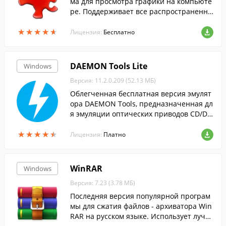
ма для просмотра графики на компьюте
ре. Поддерживает все распространенны
е графические форматы.
★
★
★
★
★
★
★
★
★
★
Лицензия:
Бесплатно
DAEMON Tools Lite
Windows
Версия: 11.2.0.209 (52.13 МБ)
Облегченная бесплатная версия эмулят
ора DAEMON Tools, предназначенная дл
я эмуляции оптических приводов CD/DV
D и BluRay дисков.
★
★
★
★
★
★
★
★
★
★
Лицензия:
Платно
WinRAR
Windows
Версия: 7.23 (3.78 МБ)
Последняя версия популярной програм
мы для сжатия файлов - архиватора Win
RAR на русском языке. Использует лучш