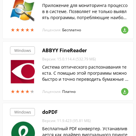
Приложение для мониторинга процессо
в в системе. Позволяет не только выявл
ять программы, потребляющие наиболь
шее количество ресурсов, но и узнавать,
★
★
★
★
★
★
★
★
★
★
какие файлы и папки они используют.
Лицензия:
Бесплатно
ABBYY FineReader
Windows
Версия: 15.0.114.4 (532.79 МБ)
Cистема оптического распознавания те
кста. С помщью этой программы можно
быстро и точно переводить бумажные д
окументы, PDF-файлы и цифровые фотог
★
★
★
★
★
★
★
★
★
★
рафии документов в редактируемый фо
Лицензия:
Платно
рмат....
doPDF
Windows
Версия: 11.9.423 (95.81 МБ)
Бесплатный PDF конвертер. Устанавлив
ается как драйвер виртуального принте