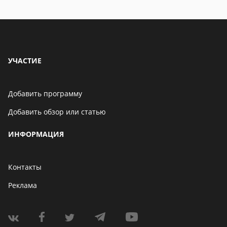
Бенчмарк AnTuTu
опубликовал список самых
производительных
смартфонов августа
06 мая 2021
УЧАСТИЕ
Добавить программу
Добавить обзор или статью
ИНФОРМАЦИЯ
Контакты
Реклама