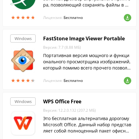
ра, позволяющий сохранять файлы в фо
рмат PDF из любого приложения, которо
★
★
★
★
★
★
★
★
★
★
е поддерживает функцию печати.
Лицензия:
Бесплатно
FastStone Image Viewer Portable
Windows
Версия: 7.7 (8.88 МБ)
Портативная версия мощного и функци
онального просмотрщика изображений,
который помимо всего прочего позволя
ет редактировать и конвертировать кар
★
★
★
★
★
★
★
★
★
★
тинки....
Лицензия:
Бесплатно
WPS Office Free
Windows
Версия: 12.2.0.132 (207.2 МБ)
Это бесплатная альтернатива дорогому
Microsoft Office. Данный набор представ
ляет собой полноценный пакет офисных
приложений....