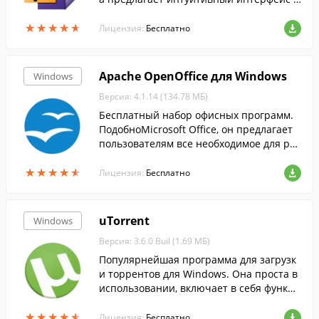
поддержкой вкладок, и два режима отоб
★
★
★
★
★
★
★
★
★
★
ражения страниц....
Лицензия:
Бесплатно
Apache OpenOffice для Windows
Windows
Версия: 4.1.14 (134.78 МБ)
Бесплатный набор офисных программ.
ПодобноMicrosoft Office, он предлагает
пользователям все необходимое для раб
оты с электронными документами....
★
★
★
★
★
★
★
★
★
★
Лицензия:
Бесплатно
uTorrent
Windows
Версия: 3.6.0 Buil (1.69 МБ)
Популярнейшая программа для загрузк
и торрентов для Windows. Она проста в
использовании, включает в себя функци
ю поиска торрентов, RSS-ленту, и больш
★
★
★
★
★
★
★
★
★
★
ое количество настроек.
Лицензия:
Бесплатно