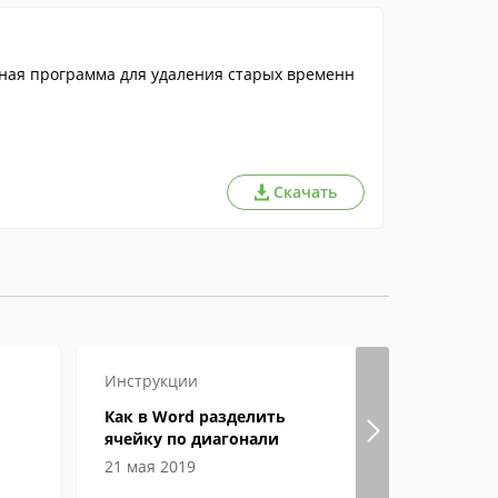
ьная программа для удаления старых временн
Скачать
Инструкции
Настройка
Как в Word разделить
Где в Янд
ячейку по диагонали
хранятся 
21 мая 2019
06 июня 2