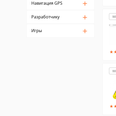
Навигация GPS
Разработчику
W
Игры
★
★
W
★
★