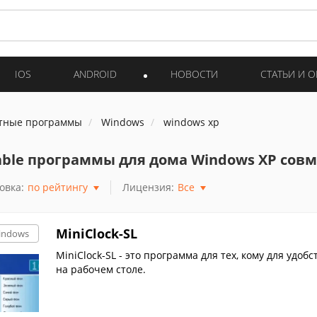
IOS
ANDROID
НОВОСТИ
СТАТЬИ И 
тные программы
Windows
windows xp
able программы для дома Windows XP сов
овка:
по рейтингу
Лицензия:
Все
MiniClock-SL
indows
MiniClock-SL - это программа для тех, кому для удо
на рабочем столе.