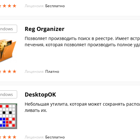
★
★
★
★
★
★
★
★
Лицензия:
Бесплатно
Reg Organizer
indows
Позволяет производить поиск в реестре. Имеет вс
печения, которая позволяет производить полное уда
★
★
★
★
★
★
★
★
Лицензия:
Платно
DesktopOK
indows
Небольшая утилита, которая может сохранять распо
ливать их.
★
★
★
★
★
★
★
★
Лицензия:
Бесплатно