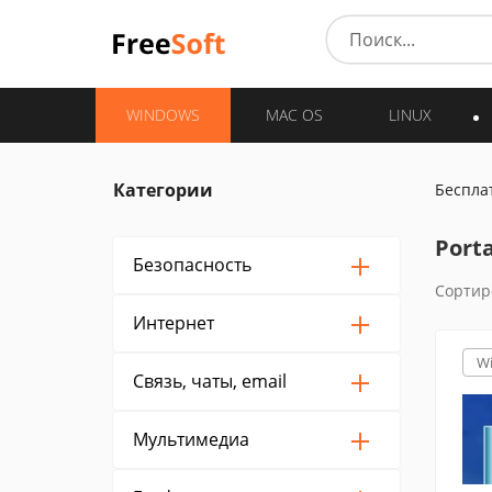
WINDOWS
MAC OS
LINUX
Категории
Беспла
Port
Безопасность
Сортир
Интернет
W
Связь, чаты, email
Мультимедиа