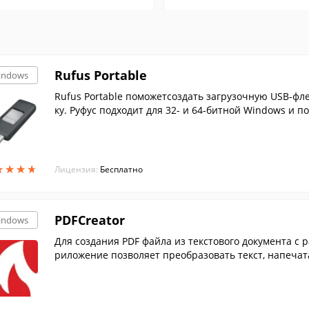
Rufus Portable
indows
Rufus Portable поможетсоздать загрузочную USB-фл
ку. Руфус подходит для 32- и 64-битной Windows и п
★
★
★
★
★
★
★
★
Лицензия:
Бесплатно
PDFCreator
indows
Для создания PDF файла из текстового документа с 
риложение позволяет преобразовать текст, напечат