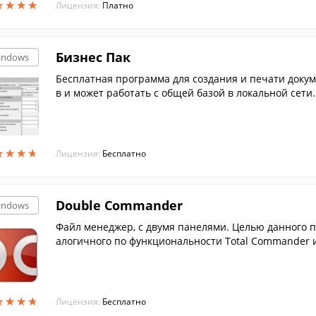
★
★
★
★
★
★
★
★
Лицензия:
Платно
Бизнес Пак
indows
Бесплатная программа для создания и печати докум
в и может работать с общей базой в локальной сети.
★
★
★
★
★
★
★
★
Лицензия:
Бесплатно
Double Commander
indows
Файл менеджер, с двумя панелями. Целью данного п
алогичного по функциональности Total Commander и
★
★
★
★
★
★
★
★
Лицензия:
Бесплатно