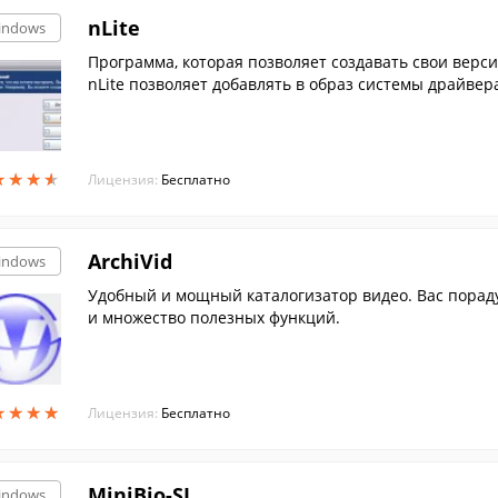
nLite
indows
Программа, которая позволяет создавать свои верс
nLite позволяет добавлять в образ системы драйвер
лен.
★
★
★
★
★
★
★
★
Лицензия:
Бесплатно
ArchiVid
indows
Удобный и мощный каталогизатор видео. Вас порад
и множество полезных функций.
★
★
★
★
★
★
★
★
Лицензия:
Бесплатно
MiniBio-SL
indows