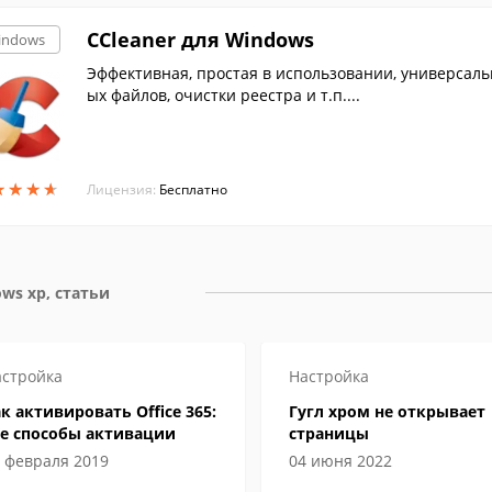
CCleaner для Windows
indows
Эффективная, простая в использовании, универсал
ых файлов, очистки реестра и т.п....
★
★
★
★
★
★
★
★
Лицензия:
Бесплатно
ws xp, статьи
стройка
Настройка
к активировать Office 365:
Гугл хром не открывает
се способы активации
страницы
 февраля 2019
04 июня 2022