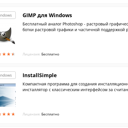
GIMP для Windows
indows
Бесплатный аналог Photoshop - растровый графичес
ботки растровой графики и частичной поддержкой ра
★
★
★
★
★
★
★
★
Лицензия:
Бесплатно
InstallSimple
indows
Компактная программа для создания инсталляционн
инсталлятор с классическим интерфейсом за счита
★
★
★
★
★
★
★
★
Лицензия:
Бесплатно