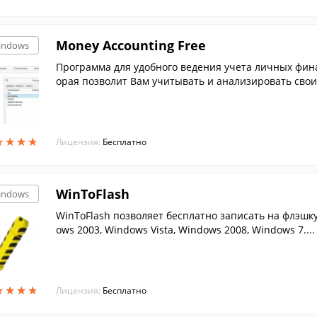
Money Accounting Free
indows
Программа для удобного ведения учета личных фина
орая позволит Вам учитывать и анализировать свои
★
★
★
★
★
★
★
★
Лицензия:
Бесплатно
WinToFlash
indows
WinToFlash позволяет бесплатно записать на флэшку
ows 2003, Windows Vista, Windows 2008, Windows 7....
★
★
★
★
★
★
★
★
Лицензия:
Бесплатно