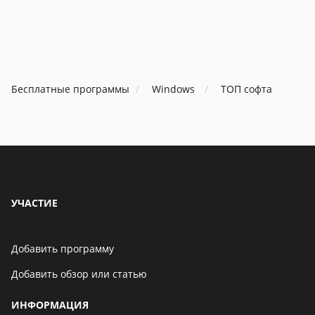
В Telegram появится
возможность скрыть
номер телефона
Бесплатные программы
Windows
ТОП софта
06 мая 2021
Бенчмарк AnTuTu
опубликовал список самых
производительных
смартфонов августа
06 мая 2021
УЧАСТИЕ
Добавить программу
Добавить обзор или статью
ИНФОРМАЦИЯ