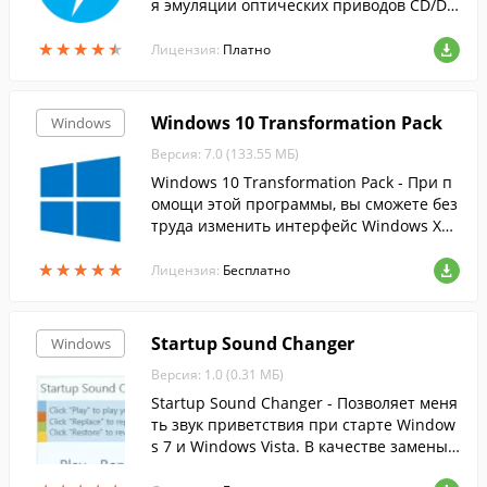
я эмуляции оптических приводов CD/DV
D и BluRay дисков.
★
★
★
★
★
★
★
★
★
★
Лицензия:
Платно
Windows 10 Transformation Pack
Windows
Версия: 7.0 (133.55 МБ)
Windows 10 Transformation Pack - При п
омощи этой программы, вы сможете без
труда изменить интерфейс Windows XP,
Vista, 7, 8 и 8.1 на более современный и
★
★
★
★
★
★
★
★
★
★
нтерфейс десятки.
Лицензия:
Бесплатно
Startup Sound Changer
Windows
Версия: 1.0 (0.31 МБ)
Startup Sound Changer - Позволяет меня
ть звук приветствия при старте Window
s 7 и Windows Vista. В качестве замены
подойдет практически любой аудио фай