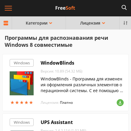
Категории
Лицензия
Программы для распознавания речи
Windows 8 совместимые
WindowBlinds
Windows
Версия: 10.89 (54.32 МБ)
WindowBlinds - Программа для изменен
ия оформления различных элементов о
перационной системы. С её помощью м
ожно изменить вид рабочего стола, наст
★
★
★
★
★
★
★
★
★
★
роить тему оформления и многое друго
Лицензия:
Платно
е.
UPS Assistant
Windows
Версия: 2.4.2.114 (1.02 МБ)