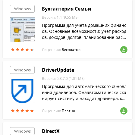
Бухгалтерия Семьи
Windows
Версия: 1.4 (9.55 МБ)
Программа для учета домашних финанс
ов. Основные возможности: учет расход
ов, доходов, долгов, планирование расхо
дов и доходов, анализ.
★
★
★
★
★
★
★
★
★
★
Лицензия:
Бесплатно
DriverUpdate
Windows
Версия: 5.8.7.0 (1.01 МБ)
Программа для автоматического обновл
ения драйверов. Онаавтоматически ска
нирует систему и находит драйвера, кот
орые необходимо обновить.
★
★
★
★
★
★
★
★
★
★
Лицензия:
Платно
DirectX
Windows