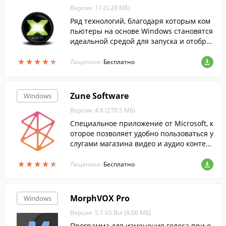
Версия: 11 (0.28 МБ)
Ряд технологий, благодаря которым ком
пьютеры на основе Windows становятся
идеальной средой для запуска и отобра
жения приложений, богатых элементам
★
★
★
★
★
★
★
★
★
★
и мультимедиа....
Лицензия:
Бесплатно
Zune Software
Windows
Версия: 4.8 (270.5 МБ)
Специальное приложение от Microsoft, к
оторое позволяет удобно пользоваться у
слугами магазина видео и аудио контен
та, а также синхронизировать вашу колл
★
★
★
★
★
★
★
★
★
★
екцию медиа между Windows Phone-уст
Лицензия:
Бесплатно
ройствами, компьютером и учетной зап
исью Zune.
MorphVOX Pro
Windows
Версия: 5.1.65 Bui (8.06 МБ)
Программа для изменения голоса при о