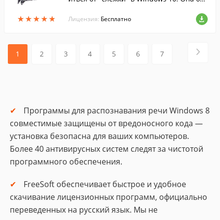
стро обнаружит и отключит все парамет
★
★
★
★
★
★
★
★
★
★
ры телеметрии, отвечающие за отслежи
Лицензия:
Бесплатно
вани...
1
2
3
4
5
6
7
Программы для распознавания речи Windows 8
совместимые защищены от вредоносного кода —
установка безопасна для ваших компьютеров.
Более 40 антивирусных систем следят за чистотой
программного обеспечения.
FreeSoft обеспечивает быстрое и удобное
скачивание лицензионных программ, официально
переведенных на русский язык. Мы не