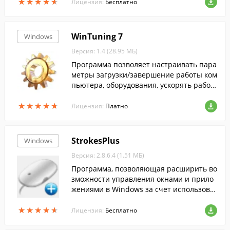
★
★
★
★
★
★
★
★
★
★
л.
Лицензия:
Бесплатно
WinTuning 7
Windows
Версия: 1.4 (28.95 МБ)
Программа позволяет настраивать пара
метры загрузки/завершение работы ком
пьютера, оборудования, ускорять работ
у Интернет-соединения, редактировать
★
★
★
★
★
★
★
★
★
★
скрытые настройки Windows 7.
Лицензия:
Платно
StrokesPlus
Windows
Версия: 2.8.6.4 (1.51 МБ)
Программа, позволяющая расширить во
зможности управления окнами и прило
жениями в Windows за счет использова
ния настраиваемых жестов мышью.
★
★
★
★
★
★
★
★
★
★
Лицензия:
Бесплатно