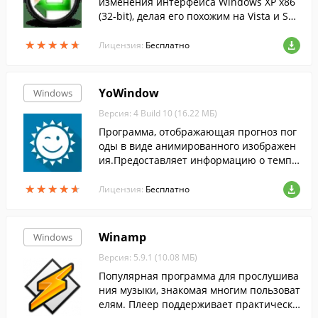
изменения интерфейса Windows XP x86
(32-bit), делая его похожим на Vista и Sev
en.
★
★
★
★
★
★
★
★
★
★
Лицензия:
Бесплатно
YoWindow
Windows
Версия: 4 Build 10 (16.22 МБ)
Программа, отображающая прогноз пог
оды в виде анимированного изображен
ия.Предоставляет информацию о темпе
ратуре воздуха, направлении и скорост
★
★
★
★
★
★
★
★
★
★
и ветра, облачности и пр.
Лицензия:
Бесплатно
Winamp
Windows
Версия: 5.9.1 (10.08 МБ)
Популярная программа для прослушива
ния музыки, знакомая многим пользоват
елям. Плеер поддерживает практически