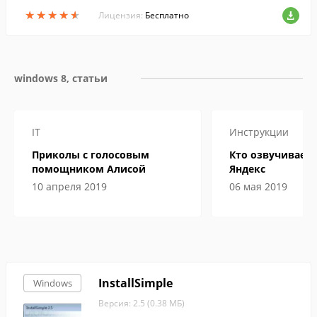
все распространенные аудиоформаты, а
★
★
★
★
★
★
★
★
★
★
также понимает видеоформаты.
Лицензия:
Бесплатно
windows 8, статьи
IT
Инструкции
Приколы с голосовым
Кто озвучивает 
помощником Алисой
Яндекс
10 апреля 2019
06 мая 2019
InstallSimple
Windows
Версия: 2.5 (0.38 МБ)