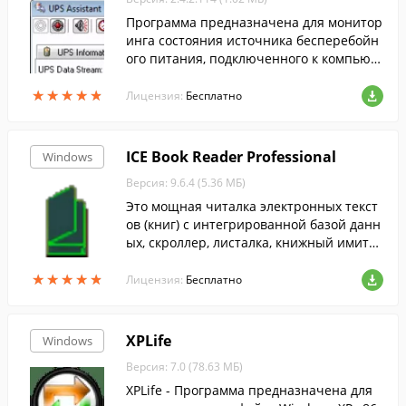
Программа предназначена для монитор
инга состояния источника бесперебойн
ого питания, подключенного к компьют
еру через USB или COM-порт и поддерж
★
★
★
★
★
★
★
★
★
★
ивающего протокол Megatec.
Лицензия:
Бесплатно
ICE Book Reader Professional
Windows
Версия: 9.6.4 (5.36 МБ)
Это мощная читалка электронных текст
ов (книг) с интегрированной базой данн
ых, скроллер, листалка, книжный имитат
ор с поддержкой скинов. Также умеет со
★
★
★
★
★
★
★
★
★
★
здавать MP3, видео книги и слайдшоу....
Лицензия:
Бесплатно
XPLife
Windows
Версия: 7.0 (78.63 МБ)
XPLife - Программа предназначена для