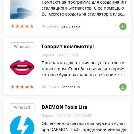
Компактная программа для создания ин
сталляционных пакетов. С её помощью
Вы можете создать инсталлятор с класс
ическим интерфейсом за считанные сек
★
★
★
★
★
★
★
★
★
★
унды.
Лицензия:
Бесплатно
Говорит компьютер!
Windows
Версия: 1.4 (0.09 МБ)
Программа для чтения вслух текстов ко
мпьютером. Способна вычислять время,
которое будет затрачено на чтение текс
та, предлагает несколько режимов чтен
★
★
★
★
★
★
★
★
★
★
ия.
Лицензия:
Бесплатно
DAEMON Tools Lite
Windows
Версия: 11.2.0.209 (52.13 МБ)
Облегченная бесплатная версия эмулят
ора DAEMON Tools, предназначенная дл