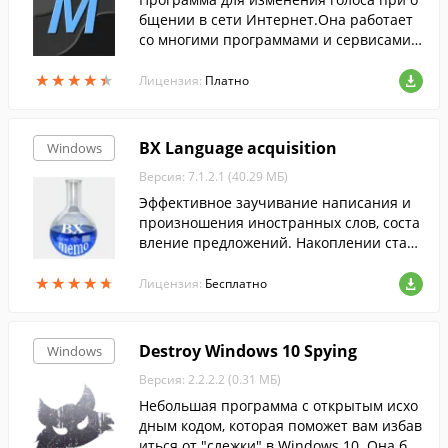
бщении в сети Интернет.Она работает
со многими программами и сервисами I
P-телефонии: Skype, TeamSpeak, AIM, Ya
★
★
★
★
★
★
★
★
★
★
hoo, MSN, GoogleTalk и пр.
Лицензия:
Платно
BX Language acquisition
Windows
Версия: 7.1.2.1 (40.29 МБ)
Эффективное заучивание написания и
произношения иностранных слов, соста
вление предложений. Накоплении стати
стики Ваших ответов на задания програ
★
★
★
★
★
★
★
★
★
★
ммы. Повторение по методике Эббингау
Лицензия:
Бесплатно
за....
Destroy Windows 10 Spying
Windows
Версия: 2.2.2.2 (0.31 МБ)
Небольшая программа с открытым исхо
дным кодом, которая поможет вам избав
иться от "слежки" в Windows 10. Она бы