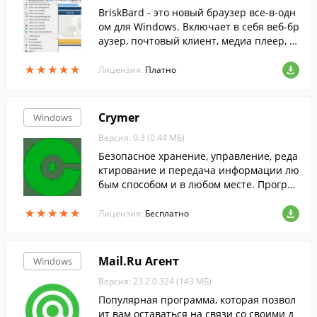
BriskBard - это новый браузер все-в-одн
ом для Windows. Включает в себя веб-бр
аузер, почтовый клиент, медиа плеер, аг
грегатор новостей, менеджер загрузки ф
★
★
★
★
★
★
★
★
★
★
айлов, читалку новостей, менеджер конт
Лицензия:
Платно
актов, мессенджер, инструменты для ра
зработчика.
Crymer
Windows
Версия: 0.3 (0.44 МБ)
Безопасное хранение, управление, реда
ктирование и передача информации лю
бым способом и в любом месте. Програ
мма предоставляет комплексную защит
★
★
★
★
★
★
★
★
★
★
у исходных конфиденциальных данных.
Лицензия:
Бесплатно
Mail.Ru Агент
Windows
Версия: 23.2.0.324 (143 МБ)
Популярная программа, которая позвол
ит вам оставаться на связи со своими д