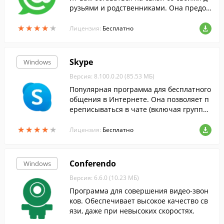
рузьями и родственниками. Она предос
тавляет возможность обмениваться текс
★
★
★
★
★
★
★
★
★
★
товыми сообщениями и делать видео зв
Лицензия:
Бесплатно
онки...
Skype
Windows
Версия: 8.100.0.20 (85.53 МБ)
Популярная программа для бесплатного
общения в Интернете. Она позволяет п
ереписываться в чате (включая группов
ые) и делать обычные или видео звонк
★
★
★
★
★
★
★
★
★
★
и.
Лицензия:
Бесплатно
Conferendo
Windows
Версия: 6.6.0 (10.23 МБ)
Программа для совершения видео-звон
ков. Обеспечивает высокое качество св
язи, даже при невысоких скоростях.