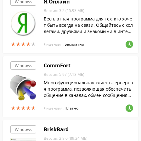
Я.Онлайн
Windows
Версия: 3.2 (15.93 МБ)
Бесплатная программа для тех, кто хоче
т быть всегда на связи. Общайтесь с кол
легами, друзьями и знакомыми в интер
нете, мгновенно узнавайте о новых пис
★
★
★
★
★
★
★
★
★
★
ьмах с помощью Я.Онлайнa.
Лицензия:
Бесплатно
CommFort
Windows
Версия: 5.97 (7.13 МБ)
Многофункциональная клиент-серверна
я программа, позволяющая обеспечить
общение в каналах, обмен сообщениям
и, аудио- и видеосвязь, обмен файлами
★
★
★
★
★
★
★
★
★
★
и папками. CommFort обладает просты
Лицензия:
Платно
м, удобным, понятным любому пользова
телю интерфейсом.
BriskBard
Windows
Версия: 2.8.0 (89.24 МБ)