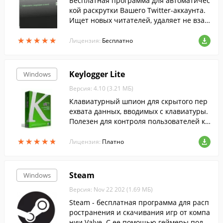
Бесплатная программа для автоматичес
кой раскрутки Вашего Twitter-аккаунта.
Ищет новых читателей, удаляет не взаи
мных фолловеров, собирает ретвиты, чи
★
★
★
★
★
★
★
★
★
★
тает ленту.
Лицензия:
Бесплатно
Keylogger Lite
Windows
Версия: 4.10 (3.21 МБ)
Клавиатурный шпион для скрытого пер
ехвата данных, вводимых с клавиатуры.
Полезен для контроля пользователей ко
мпьютера.
★
★
★
★
★
★
★
★
★
★
Лицензия:
Платно
Steam
Windows
Версия: Nov 22 202 (1.69 МБ)
Steam - бесплатная программа для расп
ространения и скачивания игр от компа
нии Valve. С ее помощью геймеры полу