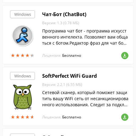
Чат-Бот (ChatBot)
Windows
Версия: 1.3 (0.78 МБ)
Программа чат бот - программа искусст
венного интелекта. Позволяет вам обща
ться с ботом.Редактор фраз для чат бота
позволяет удалять, редактировать запис
★
★
★
★
★
★
★
★
★
★
и в базе бота.
Лицензия:
Бесплатно
SoftPerfect WiFi Guard
Windows
Версия: 2.2.1 (6.55 МБ)
Сетевой сканер, который поможет защи
тить вашу WiFi сеть от несанкционирова
нного использования. Следит за подклю
ченными к сети устройствами и уведом
★
★
★
★
★
★
★
★
★
★
ляет вас, если к ней подключаются нов
Лицензия:
Бесплатно
ые/неизвестные устройства.