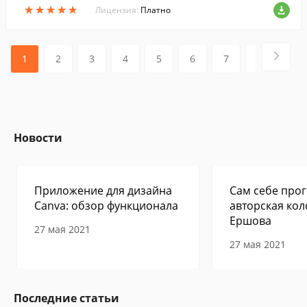
★
★
★
★
★
★
★
★
★
★
Лицензия:
Платно
1
2
3
4
5
6
7
8
Новости
Приложение для дизайна
Сам себе прог
Canva: обзор функционала
авторская кол
Ершова
27 мая 2021
27 мая 2021
Последние статьи