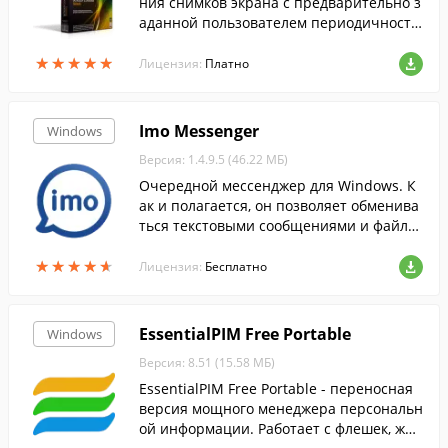
ния снимков экрана с предварительно з
аданной пользователем периодичность
ю
★
★
★
★
★
★
★
★
★
★
Лицензия:
Платно
Imo Messenger
Windows
Версия: 1.4.9.5 (46.22 МБ)
Очередной мессенджер для Windows. К
ак и полагается, он позволяет обменива
ться текстовыми сообщениями и файла
ми, и совершать обычные и видео звонк
★
★
★
★
★
★
★
★
★
★
и.
Лицензия:
Бесплатно
EssentialPIM Free Portable
Windows
Версия: 8.51 (15.58 МБ)
EssentialPIM Free Portable - переносная
версия мощного менеджера персональн
ой информации. Работает с флешек, жес