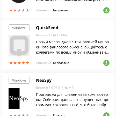
чают во......
★
★
★
★
★
★
★
★
★
★
Лицензия:
Бесплатно
QuickSend
Windows
Версия: 17 (4.19 МБ)
Новый мессенджер с технологией мгнов
енного файлового обмена, общайтесь с
коллегами по всему миру и обменивайт
есь файлами, документами и мультимед
★
★
★
★
★
★
★
★
★
★
иа огромных размеров!
Лицензия:
Бесплатно
NeoSpy
Windows
Версия: 5.9 PRO (3.48 МБ)
Программа для слежения за компьютер
ом. Собирает данные о запущенных про
граммах, сохраняет всё, что было набра
но на клавиатуре, делает снимки экран
★
★
★
★
★
★
★
★
★
★
а, перехватывает сообщения и пароли,
Лицензия:
Платно