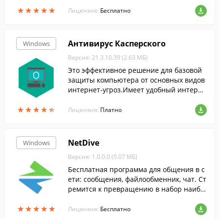
тких дисков и прочих носителей.
★
★
★
★
★
★
★
★
★
★
Лицензия:
Бесплатно
Антивирус Касперского
Windows
Версия: 21.3.10.39 (2.63 МБ)
Это эффективное решение для базовой
защиты компьютера от основных видов
интернет-угроз.Имеет удобный интерфе
йс и понятные даже рядовому пользова
★
★
★
★
★
★
★
★
★
★
телю настройки.
Лицензия:
Платно
NetDive
Windows
Версия: 1.0.0.0 (0.07 МБ)
Бесплатная программа для общения в с
ети: сообщения, файлообменник, чат. Ст
ремится к превращению в набор наибо
лее востребованных поползновений по
★
★
★
★
★
★
★
★
★
★
льзователя.
Лицензия:
Бесплатно