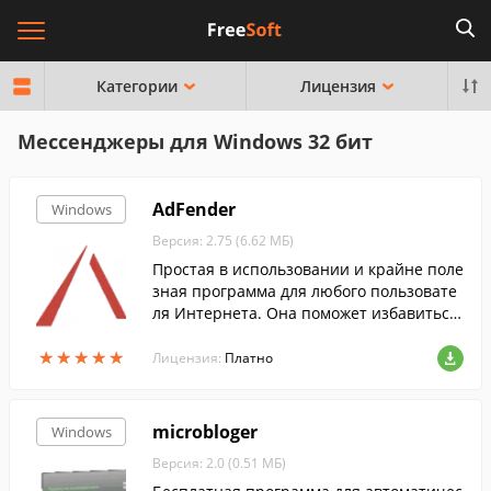
Категории
Лицензия
Мессенджеры для Windows 32 бит
AdFender
Windows
Версия: 2.75 (6.62 МБ)
Простая в использовании и крайне поле
зная программа для любого пользовате
ля Интернета. Она поможет избавиться
от назойливых рекламных баннеров на
★
★
★
★
★
★
★
★
★
★
веб-сайтах.
Лицензия:
Платно
microbloger
Windows
Версия: 2.0 (0.51 МБ)