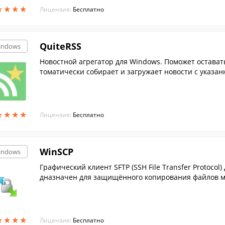
★
★
★
★
★
★
★
★
Лицензия:
Бесплатно
QuiteRSS
indows
Новостной агрегатор для Windows. Поможет остават
томатически собирает и загружает новости с указан
★
★
★
★
★
★
★
★
Лицензия:
Бесплатно
WinSCP
indows
Графический клиент SFTP (SSH File Transfer Protoco
дназначен для защищённого копирования файлов ме
★
★
★
★
★
★
★
★
Лицензия:
Бесплатно