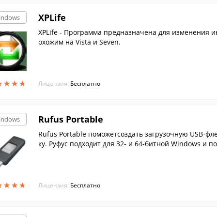
XPLife
indows
XPLife - Программа предназначена для изменения инт
охожим на Vista и Seven.
★
★
★
★
★
★
★
★
Лицензия:
Бесплатно
Rufus Portable
indows
Rufus Portable поможетсоздать загрузочную USB-фл
ку. Руфус подходит для 32- и 64-битной Windows и п
★
★
★
★
★
★
★
★
Лицензия:
Бесплатно