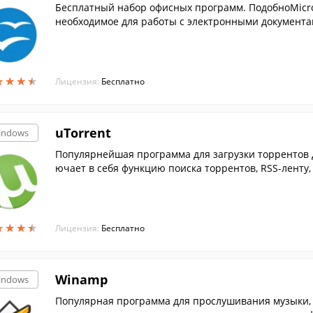
Бесплатный набор офисных программ. ПодобноMicroso
необходимое для работы с электронными документам
★
★
★
★
★
★
★
★
Лицензия:
Бесплатно
uTorrent
indows
Популярнейшая программа для загрузки торрентов д
ючает в себя функцию поиска торрентов, RSS-ленту,
★
★
★
★
★
★
★
★
Лицензия:
Бесплатно
Winamp
indows
Популярная программа для прослушивания музыки, 