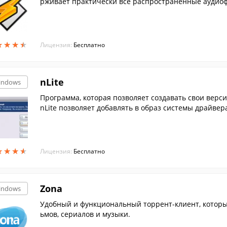
рживает практически все распространенные аудиоф
★
★
★
★
★
★
★
★
Лицензия:
Бесплатно
nLite
indows
Программа, которая позволяет создавать свои верс
nLite позволяет добавлять в образ системы драйвер
лен.
★
★
★
★
★
★
★
★
Лицензия:
Бесплатно
Zona
indows
Удобный и функциональный торрент-клиент, которы
ьмов, сериалов и музыки.