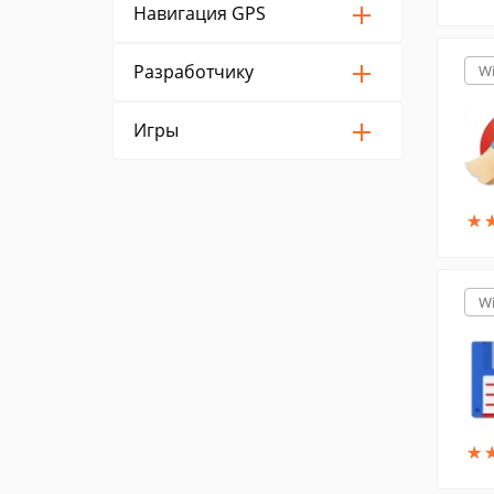
Навигация GPS
Разработчику
W
Игры
★
★
W
★
★