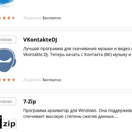
★
★
★
★
★
★
★
★
Лицензия:
Бесплатно
VKontakteDJ
indows
Лучшая программа для скачивания музыки и видео и
Vkontakte.DJ. Теперь качать с Контакта (ВК) музыку 
★
★
★
★
★
★
★
★
Лицензия:
Бесплатно
7-Zip
indows
Программа архиватор для Windows. Она поддержива
спечивает высокую степень сжатия данных....