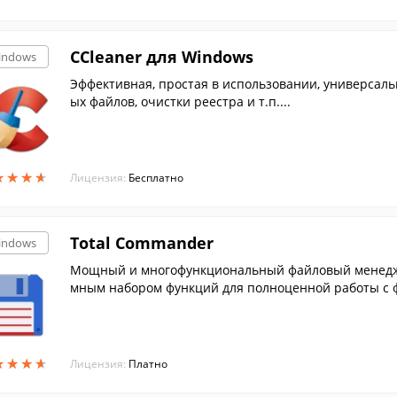
CCleaner для Windows
indows
Эффективная, простая в использовании, универсал
ых файлов, очистки реестра и т.п....
★
★
★
★
★
★
★
★
Лицензия:
Бесплатно
Total Commander
indows
Мощный и многофункциональный файловый менедже
мным набором функций для полноценной работы с 
★
★
★
★
★
★
★
★
Лицензия:
Платно