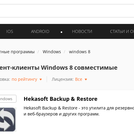
IOS
ANDROID
НОВОСТИ
СТАТЬИ И 
тные программы
Windows
windows 8
ент-клиенты Windows 8 совместимые
овка:
по рейтингу
Лицензия:
Все
Hekasoft Backup & Restore
indows
Hekasoft Backup & Restore - это утилита для резер
и веб-браузеров и других программ.