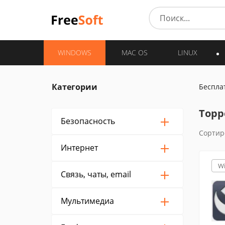
WINDOWS
MAC OS
LINUX
Категории
Беспла
Торр
Безопасность
Сортир
Интернет
W
Связь, чаты, email
Мультимедиа