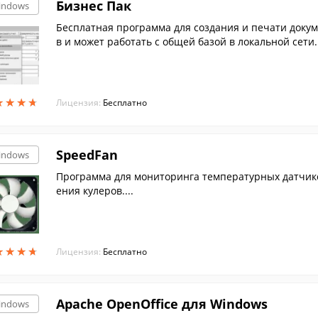
Бизнес Пак
indows
Бесплатная программа для создания и печати докум
в и может работать с общей базой в локальной сети.
★
★
★
★
★
★
★
★
Лицензия:
Бесплатно
SpeedFan
indows
Программа для мониторинга температурных датчик
ения кулеров....
★
★
★
★
★
★
★
★
Лицензия:
Бесплатно
Apache OpenOffice для Windows
indows