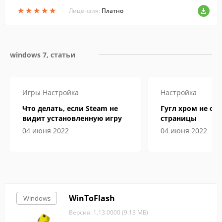
ожно изменить вид рабочего стола, наст
★
★
★
★
★
★
★
★
★
★
роить тему оформления и многое друго
Лицензия:
Платно
е.
windows 7, статьи
Игры
Настройка
Настройка
Что делать, если Steam не
Гугл хром не от
видит установленную игру
страницы
04 июня 2022
04 июня 2022
WinToFlash
Windows
Версия: 1.13.0000 (9.13 МБ)