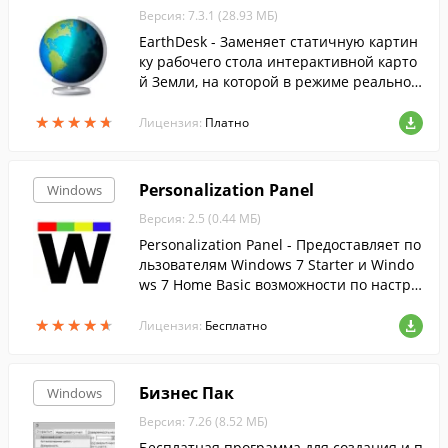
Версия: 7.3.1 (28.93 МБ)
EarthDesk - Заменяет статичную картин
ку рабочего стола интерактивной карто
й Земли, на которой в режиме реальног
о времени отображаются день/ночь и с
★
★
★
★
★
★
★
★
★
★
вечения крупных городов.
Лицензия:
Платно
Personalization Panel
Windows
Версия: 2.5 (0.44 МБ)
Personalization Panel - Предоставляет по
льзователям Windows 7 Starter и Windo
ws 7 Home Basic возможности по настро
йке интерфейса, аналогичные имеющи
★
★
★
★
★
★
★
★
★
★
мся в более старших редакциях.
Лицензия:
Бесплатно
Бизнес Пак
Windows
Версия: 7.26 (8.52 МБ)
Бесплатная программа для создания и п