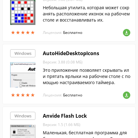
Небольшая утилита, которая может сохр
анять расположение иконок на рабочем
столе и восстанавливать их.
★
★
★
★
★
★
★
★
★
★
Лицензия:
Бесплатно
AutoHideDesktopIcons
Windows
Версия: 3.88 (0.08 МБ)
Это приложение позволяет скрывать ил
и прятать ярлыки на рабочем столе с по
мощью настраиваемого таймера.
★
★
★
★
★
★
★
★
★
★
Лицензия:
Бесплатно
Anvide Flash Lock
Windows
Версия: 1.5 (1.66 МБ)
Маленькая, бесплатная программа для