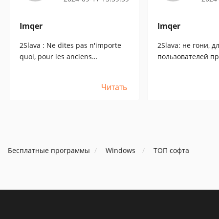
Imqer
Imqer
2Slava : Ne dites pas n'importe
2Slava: не гони, д
quoi, pour les anciens
пользователей п
utilisateurs qui ont acheté Aml
Aml Pages еще до
Pages avant la nouvelle politique
лицензионной по
Читать
de licence, la licence est toujours
лицензия по пре
renouvelée GRATUITEMENT !!!!.
продлевается БЕС
Бесплатные программы
Windows
ТОП софта