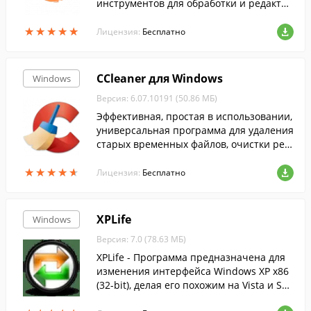
инструментов для обработки и редактир
ования изображений....
★
★
★
★
★
★
★
★
★
★
Лицензия:
Бесплатно
CCleaner для Windows
Windows
Версия: 6.07.10191 (50.86 МБ)
Эффективная, простая в использовании,
универсальная программа для удаления
старых временных файлов, очистки рее
стра и т.п....
★
★
★
★
★
★
★
★
★
★
Лицензия:
Бесплатно
XPLife
Windows
Версия: 7.0 (78.63 МБ)
XPLife - Программа предназначена для
изменения интерфейса Windows XP x86
(32-bit), делая его похожим на Vista и Sev
en.