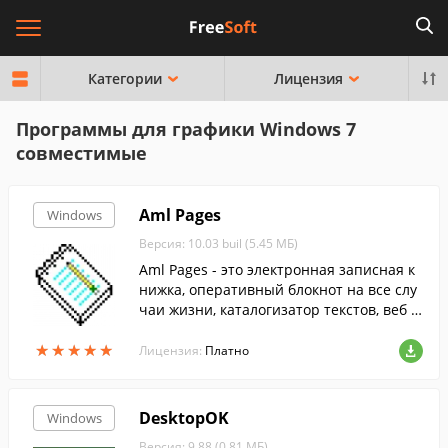
Категории
Лицензия
Программы для графики Windows 7
совместимые
Aml Pages
Windows
Версия: 10.03 buil (5.45 МБ)
Aml Pages - это электронная записная к
нижка, оперативный блокнот на все слу
чаи жизни, каталогизатор текстов, веб с
траниц, документов.
★
★
★
★
★
★
★
★
★
★
Лицензия:
Платно
DesktopOK
Windows
Версия: 9.88 (0.81 МБ)