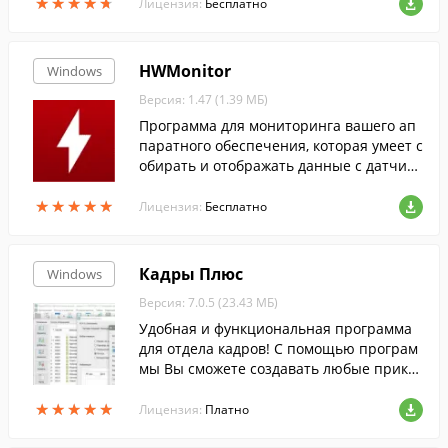
★
★
★
★
★
★
★
★
★
★
Лицензия:
Бесплатно
HWMonitor
Windows
Версия: 1.47 (1.39 МБ)
Программа для мониторинга вашего ап
паратного обеспечения, которая умеет с
обирать и отображать данные с датчико
в: напряжения, температуры и скорости
★
★
★
★
★
★
★
★
★
★
вентиляторов.
Лицензия:
Бесплатно
Кадры Плюс
Windows
Версия: 7.0.5 (23.43 МБ)
Удобная и функциональная программа
для отдела кадров! С помощью програм
мы Вы сможете создавать любые приказ
ы, заявления и отчеты, мониторить дви
★
★
★
★
★
★
★
★
★
★
жение персонала, а также вести учет ра
Лицензия:
Платно
бочего времени.