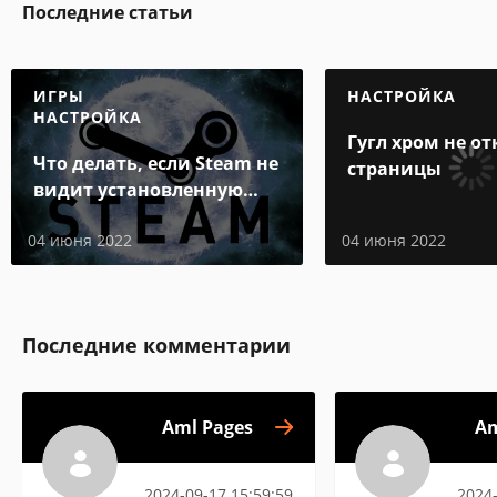
Последние статьи
ИГРЫ
НАСТРОЙКА
НАСТРОЙКА
Гугл хром не о
Что делать, если Steam не
страницы
видит установленную
игру
04 июня 2022
04 июня 2022
Последние комментарии
Aml Pages
Am
2024-09-17 15:59:59
2024-