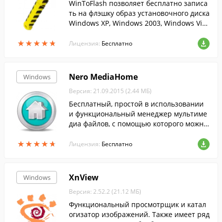
WinToFlash позволяет бесплатно записа
ть на флэшку образ установочного диска
Windows XP, Windows 2003, Windows Vist
a, Windows 2008, Windows 7....
★
★
★
★
★
★
★
★
★
★
Лицензия:
Бесплатно
Nero MediaHome
Windows
Версия: 21.09.2015 (2.44 МБ)
Бесплатный, простой в использовании
и функциональный менеджер мультиме
диа файлов, с помощью которого можно
каталогизировать все фотографии, ауди
★
★
★
★
★
★
★
★
★
★
о и видео файлы на компьютере.
Лицензия:
Бесплатно
XnView
Windows
Версия: 2.52.2 (21.12 МБ)
Функциональный просмотрщик и катал
огизатор изображений. Также имеет ряд