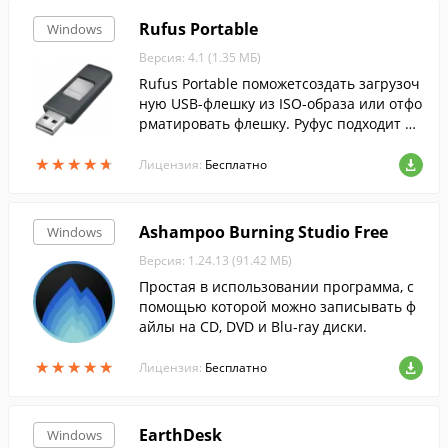
Rufus Portable
Windows
Версия: 4.1 (1.35 МБ)
Rufus Portable поможетсоздать загрузоч
ную USB-флешку из ISO-образа или отфо
рматировать флешку. Руфус подходит дл
я 32- и 64-битной Windows и поддержив
★
★
★
★
★
★
★
★
★
★
ает русский язык.
Лицензия:
Бесплатно
Ashampoo Burning Studio Free
Windows
Версия: 1.24.13 (91.42 МБ)
Простая в использовании программа, с
помощью которой можно записывать ф
айлы на CD, DVD и Blu-ray диски.
★
★
★
★
★
★
★
★
★
★
Лицензия:
Бесплатно
EarthDesk
Windows