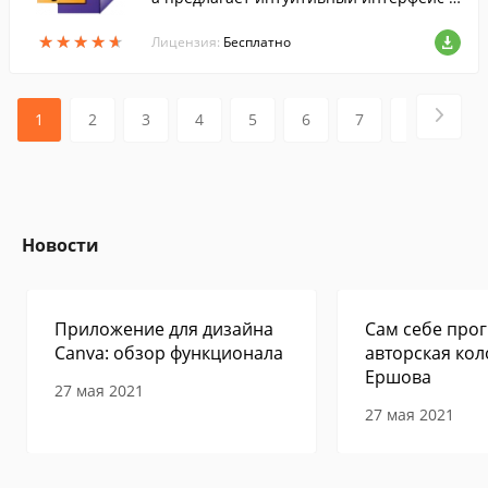
поддержкой вкладок, и два режима отоб
★
★
★
★
★
★
★
★
★
★
ражения страниц....
Лицензия:
Бесплатно
1
2
3
4
5
6
7
8
9
Новости
Приложение для дизайна
Сам себе прог
Canva: обзор функционала
авторская кол
Ершова
27 мая 2021
27 мая 2021