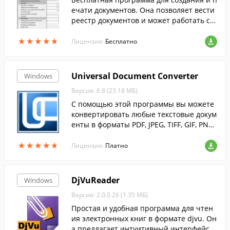
ечати документов. Она позволяет вести
реестр документов и может работать с о
бщей базой в локальной сети.
★
★
★
★
★
★
★
★
★
★
Лицензия:
Бесплатно
Universal Document Converter
Windows
Версия: 6.8 (23.18 МБ)
С помощью этой программы вы можете
конвертировать любые текстовые докум
енты в форматы PDF, JPEG, TIFF, GIF, PNG
и др.
★
★
★
★
★
★
★
★
★
★
Лицензия:
Платно
DjVuReader
Windows
Версия: 2.0.0.26 (1.35 МБ)
Простая и удобная программа для чтен
ия электронных книг в формате djvu. Он
а предлагает интуитивный интерфейс с