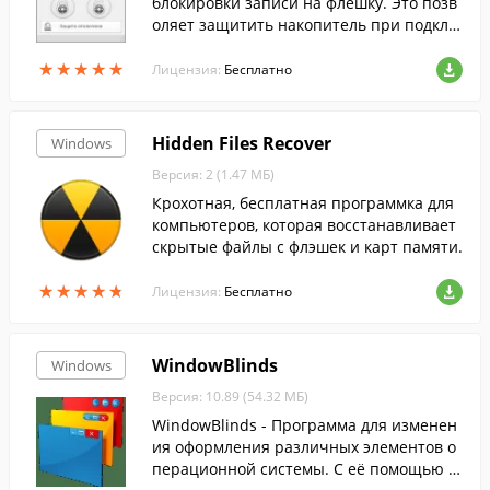
блокировки записи на флешку. Это позв
оляет защитить накопитель при подклю
чении к заражённому вирусом компьют
★
★
★
★
★
★
★
★
★
★
еру. Программа проста и легка в исполь
Лицензия:
Бесплатно
зовании.
Hidden Files Recover
Windows
Версия: 2 (1.47 МБ)
Крохотная, бесплатная программка для
компьютеров, которая восстанавливает
скрытые файлы с флэшек и карт памяти.
★
★
★
★
★
★
★
★
★
★
Лицензия:
Бесплатно
WindowBlinds
Windows
Версия: 10.89 (54.32 МБ)
WindowBlinds - Программа для изменен
ия оформления различных элементов о
перационной системы. С её помощью м