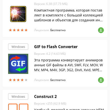
Версия: 6.38 (37.73 МБ)
Компактная программа, которая постав
ляет в комплекте с большой коллекцией
шаблонов и объектов для создания инте
рактивных 3D-миров или игр.
★
★
★
★
★
★
★
★
★
★
Лицензия:
Бесплатно
GIF to Flash Converter
Windows
Версия: 4.2 (14.63 МБ)
Эта программа конвертирует анимиров
анные GIF файлы в AVI, SWF, FLV, MOV, W
MV, MP4, M4V, 3GP, 3G2, DivX, Xvid, MPEG2
и другие форматы.
★
★
★
★
★
★
★
★
★
★
Лицензия:
Бесплатно
Construct 2
Windows
Версия: r255 (62.9 МБ)
Удобный, простой в использовании HTM