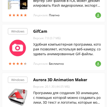
вертер SWF файлов в FLA, может декомп
илировать Flash видеоролики, экспорти
ровать SWF элементы в разнообразные
★
★
★
★
★
★
★
★
★
★
форматы и редактировать SWF ролики
Лицензия:
Платно
(динамические тексты, гиперссылки и д
р.).
GifCam
Windows
Версия: 7.0 (0.7 МБ)
Удобная компьютерная программа, кото
рая позволяет, используя веб-камеру, со
здавать анимированные GIF-файлы.
★
★
★
★
★
★
★
★
★
★
Лицензия:
Бесплатно
Aurora 3D Animation Maker
Windows
Версия: 20.1.30 (44.05 МБ)
Программа для создания 3D анимации,
с помощью которой можно создавать ро
лики, 3D текст и логотипы, которые мож