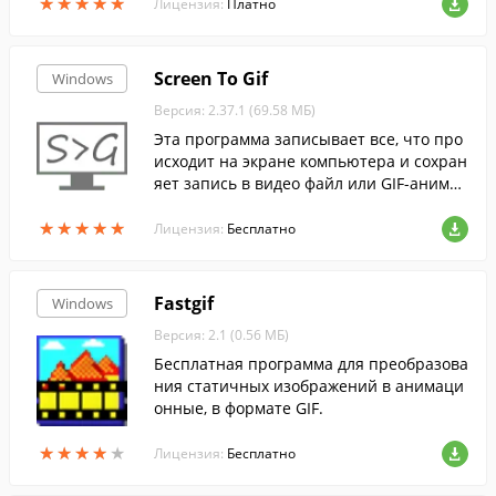
★
★
★
★
★
★
★
★
★
★
тами.
Лицензия:
Платно
Screen To Gif
Windows
Версия: 2.37.1 (69.58 МБ)
Эта программа записывает все, что про
исходит на экране компьютера и сохран
яет запись в видео файл или GIF-анимац
ию. То же самое умеет делать и с веб-ка
★
★
★
★
★
★
★
★
★
★
мерой.
Лицензия:
Бесплатно
Fastgif
Windows
Версия: 2.1 (0.56 МБ)
Бесплатная программа для преобразова
ния статичных изображений в анимаци
онные, в формате GIF.
★
★
★
★
★
★
★
★
★
★
Лицензия:
Бесплатно