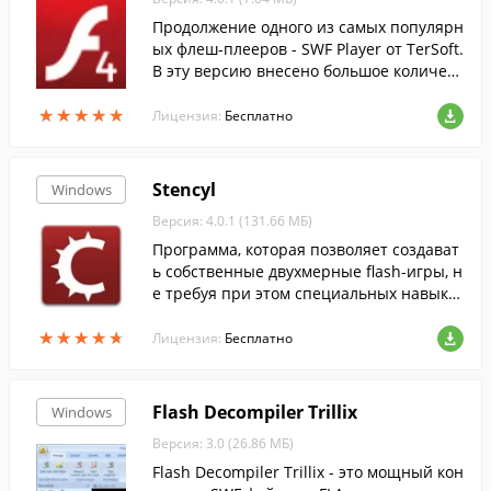
Продолжение одного из самых популярн
ых флеш-плееров - SWF Player от TerSoft.
В эту версию внесено большое количест
во разнообразных изменений.
★
★
★
★
★
★
★
★
★
★
Лицензия:
Бесплатно
Stencyl
Windows
Версия: 4.0.1 (131.66 МБ)
Программа, которая позволяет создават
ь собственные двухмерные flash-игры, н
е требуя при этом специальных навыко
в программирования или рисования....
★
★
★
★
★
★
★
★
★
★
Лицензия:
Бесплатно
Flash Decompiler Trillix
Windows
Версия: 3.0 (26.86 МБ)
Flash Decompiler Trillix - это мощный кон