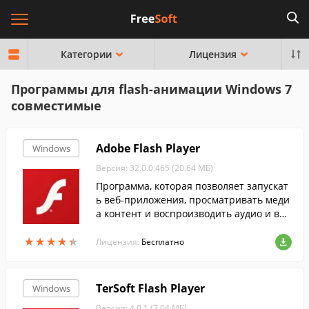
Категории
Лицензия
Программы для flash-анимации Windows 7
совместимые
Adobe Flash Player
Windows
Версия: 32.0.0.465 (20.64 МБ)
Программа, которая позволяет запускат
ь веб-приложения, просматривать меди
а контент и воспроизводить аудио и вид
ео потоки на веб-странице....
★
★
★
★
★
★
★
★
★
★
Лицензия:
Бесплатно
TerSoft Flash Player
Windows
Версия: 4.0.1 (7.04 МБ)