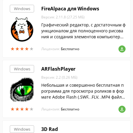
FireAlpaca для Windows
Windows
Версия: 2.11.8 (27.25 МБ)
Графический редактор, с достаточным ф
ункционалом для полноценного рисова
ния и создания элементов компьютерно
й графики.
★
★
★
★
★
★
★
★
★
★
Лицензия:
Бесплатно
ARFlashPlayer
Windows
Версия: 2.2 (0.26 МБ)
Небольшая и совершенно бесплатная п
рограмма для просмотра роликов в фор
мате Adobe Flash (.SWF, .FLV, .MP4 файло
в)....
★
★
★
★
★
★
★
★
★
★
Лицензия:
Бесплатно
3D Rad
Windows