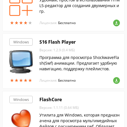
L5-редактор для создания двухмерных и
гр.
★
★
★
★
★
★
★
★
★
★
Лицензия:
Бесплатно
S16 Flash Player
Windows
Версия: 1.2.9 (0.4 МБ)
Программа для просмотра ShockwaveFla
sh(Swf) анимации. Предлагает удобную
навигацию, поддержку плейлистов.
★
★
★
★
★
★
★
★
★
★
Лицензия:
Бесплатно
FlashCore
Windows
Версия: 1.1.11 (0.64 МБ)
Утилита для Windows, которая предназн
ачена для просмотра мультимедийных
файлов с расширением swf. Обладает п