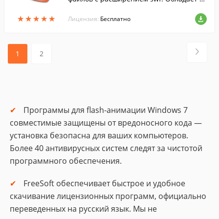
ростым и приятным интерфейсом.
★
★
★
★
★
★
★
★
★
★
Лицензия:
Бесплатно
1
2
Программы для flash-анимации Windows 7
совместимые защищены от вредоносного кода —
установка безопасна для ваших компьютеров.
Более 40 антивирусных систем следят за чистотой
программного обеспечения.
FreeSoft обеспечивает быстрое и удобное
скачивание лицензионных программ, официально
переведенных на русский язык. Мы не