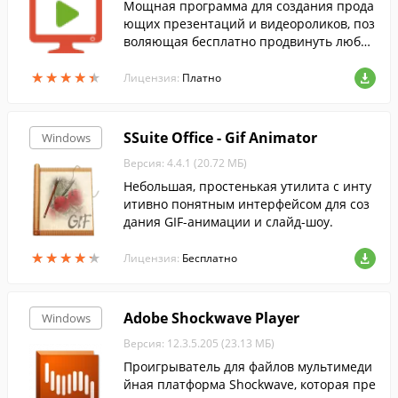
Мощная программа для создания прода
ющих презентаций и видеороликов, поз
воляющая бесплатно продвинуть любой
бизнес через YouTube, повысить конвер
★
★
★
★
★
★
★
★
★
★
сию и позиции сайта в поисковых систе
Лицензия:
Платно
мах.
SSuite Office - Gif Animator
Windows
Версия: 4.4.1 (20.72 МБ)
Небольшая, простенькая утилита с инту
итивно понятным интерфейсом для соз
дания GIF-анимации и слайд-шоу.
★
★
★
★
★
★
★
★
★
★
Лицензия:
Бесплатно
Adobe Shockwave Player
Windows
Версия: 12.3.5.205 (23.13 МБ)
Проигрыватель для файлов мультимеди
йная платформа Shockwave, которая пре