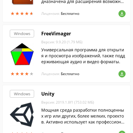
дназначена для расширения возможнос
тостей традиционных веб-браузеров в о
★
★
★
★
★
★
★
★
★
★
бласти представления информации и вз
Лицензия:
Бесплатно
аимодей...
FreeVimager
Windows
Версия: 9.9.20 (1.79 МБ)
Универсальная программа для открыти
я и просмотра изображений, также подд
ерживающая аудио и видео форматы.
★
★
★
★
★
★
★
★
★
★
Лицензия:
Бесплатно
Unity
Windows
Версия: 2019.1.8f1 (753.02 МБ)
Мощная среда разработки полноценны
х игр или других, более мелких, проекто
в. Активно использует как профессиона
льными разработчиками, так и энтузиас