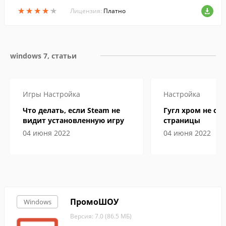
но использовать на веб-сайтах, в презе
★
★
★
★
★
★
★
★
★
★
нтациях и любых других проектах.
Лицензия:
Платно
windows 7, статьи
Игры
Настройка
Настройка
Что делать, если Steam не
Гугл хром не от
видит установленную игру
страницы
04 июня 2022
04 июня 2022
ПромоШОУ
Windows
Версия: 7.0 (86.5 МБ)