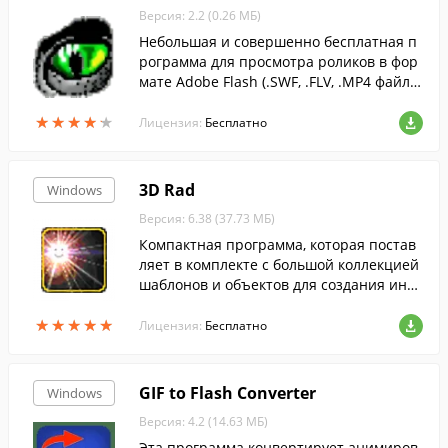
Версия: 2.2 (0.26 МБ)
Небольшая и совершенно бесплатная п
рограмма для просмотра роликов в фор
мате Adobe Flash (.SWF, .FLV, .MP4 файло
в)....
★
★
★
★
★
★
★
★
★
★
Лицензия:
Бесплатно
3D Rad
Windows
Версия: 6.38 (37.73 МБ)
Компактная программа, которая постав
ляет в комплекте с большой коллекцией
шаблонов и объектов для создания инте
рактивных 3D-миров или игр.
★
★
★
★
★
★
★
★
★
★
Лицензия:
Бесплатно
GIF to Flash Converter
Windows
Версия: 4.2 (14.63 МБ)
Эта программа конвертирует анимиров