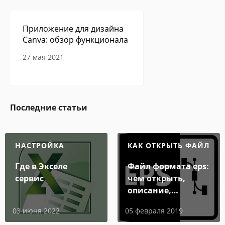
Приложение для дизайна
Canva: обзор функционала
27 мая 2021
Сам себе программист -
Последние статьи
авторская колонка Павла
Ершова
27 мая 2021
НАСТРОЙКА
КАК ОТКРЫТЬ ФАЙЛ
Где в Экселе
Файл формата eps:
сервис
чем открыть,
В Google Play обнаружено
очередное приложение с
описание,
опасным вирусом
особенности
03 июня 2022
05 февраля 2019
06 мая 2021