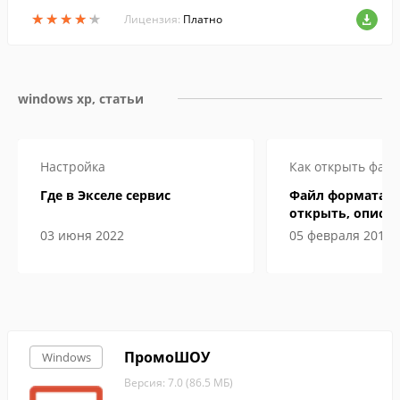
но использовать на веб-сайтах, в презе
★
★
★
★
★
★
★
★
★
★
нтациях и любых других проектах.
Лицензия:
Платно
windows xp, статьи
Настройка
Как открыть файл
Где в Экселе сервис
Файл формата ep
открыть, описан
особенности
03 июня 2022
05 февраля 2019
ПромоШОУ
Windows
Версия: 7.0 (86.5 МБ)