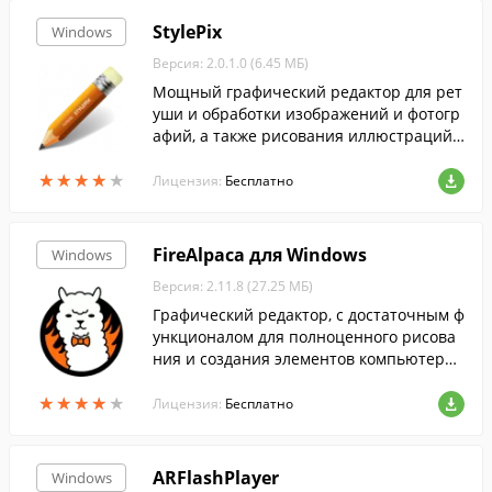
StylePix
Windows
Версия: 2.0.1.0 (6.45 МБ)
Мощный графический редактор для рет
уши и обработки изображений и фотогр
афий, а также рисования иллюстраций с
нуля.
★
★
★
★
★
★
★
★
★
★
Лицензия:
Бесплатно
FireAlpaca для Windows
Windows
Версия: 2.11.8 (27.25 МБ)
Графический редактор, с достаточным ф
ункционалом для полноценного рисова
ния и создания элементов компьютерно
й графики.
★
★
★
★
★
★
★
★
★
★
Лицензия:
Бесплатно
ARFlashPlayer
Windows