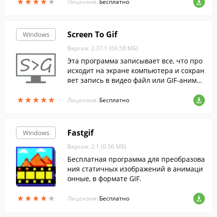
★
★
★
★
★
★
★
★
★
★
Лицензия:
Бесплатно
Screen To Gif
Windows
Версия: 2.37.1 (69.58 МБ)
Эта программа записывает все, что про
исходит на экране компьютера и сохран
яет запись в видео файл или GIF-анимац
ию. То же самое умеет делать и с веб-ка
★
★
★
★
★
★
★
★
★
★
мерой.
Лицензия:
Бесплатно
Fastgif
Windows
Версия: 2.1 (0.56 МБ)
Бесплатная программа для преобразова
ния статичных изображений в анимаци
онные, в формате GIF.
★
★
★
★
★
★
★
★
★
★
Лицензия:
Бесплатно