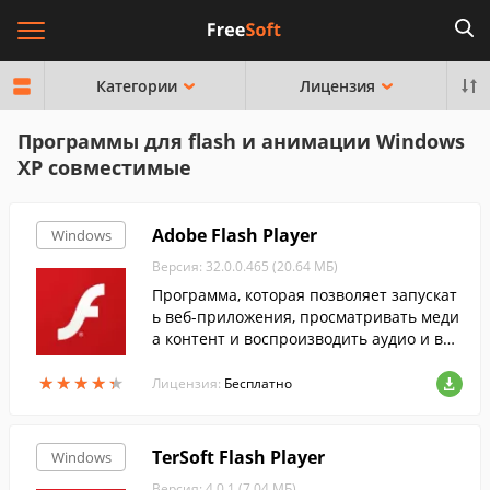
Категории
Лицензия
Программы для flash и анимации Windows
XP совместимые
Adobe Flash Player
Windows
Версия: 32.0.0.465 (20.64 МБ)
Программа, которая позволяет запускат
ь веб-приложения, просматривать меди
а контент и воспроизводить аудио и вид
ео потоки на веб-странице....
★
★
★
★
★
★
★
★
★
★
Лицензия:
Бесплатно
TerSoft Flash Player
Windows
Версия: 4.0.1 (7.04 МБ)