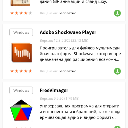
дания GIF-анимации и слайд-шоу.
★
★
★
★
★
★
★
★
★
★
Лицензия:
Бесплатно
Adobe Shockwave Player
Windows
Версия: 12.3.5.205 (23.13 МБ)
Проигрыватель для файлов мультимеди
йная платформа Shockwave, которая пре
дназначена для расширения возможнос
тостей традиционных веб-браузеров в о
★
★
★
★
★
★
★
★
★
★
бласти представления информации и вз
Лицензия:
Бесплатно
аимодей...
FreeVimager
Windows
Версия: 9.9.20 (1.79 МБ)
Универсальная программа для открыти
я и просмотра изображений, также подд
ерживающая аудио и видео форматы.