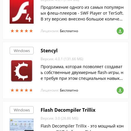
Продолжение одного из самых популярн
ых флеш-плееров - SWF Player от TerSoft.
В эту версию внесено большое количест
во разнообразных изменений.
★
★
★
★
★
★
★
★
★
★
Лицензия:
Бесплатно
Stencyl
Windows
Версия: 4.0.1 (131.66 МБ)
Программа, которая позволяет создават
ь собственные двухмерные flash-игры, н
е требуя при этом специальных навыко
в программирования или рисования....
★
★
★
★
★
★
★
★
★
★
Лицензия:
Бесплатно
Flash Decompiler Trillix
Windows
Версия: 3.0 (26.86 МБ)
Flash Decompiler Trillix - это мощный кон