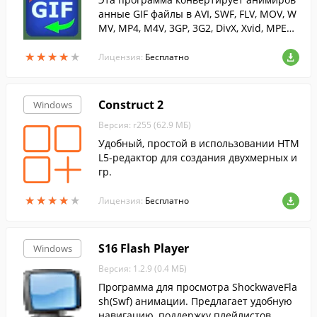
анные GIF файлы в AVI, SWF, FLV, MOV, W
MV, MP4, M4V, 3GP, 3G2, DivX, Xvid, MPEG2
и другие форматы.
★
★
★
★
★
★
★
★
★
★
Лицензия:
Бесплатно
Construct 2
Windows
Версия: r255 (62.9 МБ)
Удобный, простой в использовании HTM
L5-редактор для создания двухмерных и
гр.
★
★
★
★
★
★
★
★
★
★
Лицензия:
Бесплатно
S16 Flash Player
Windows
Версия: 1.2.9 (0.4 МБ)
Программа для просмотра ShockwaveFla
sh(Swf) анимации. Предлагает удобную
навигацию, поддержку плейлистов.