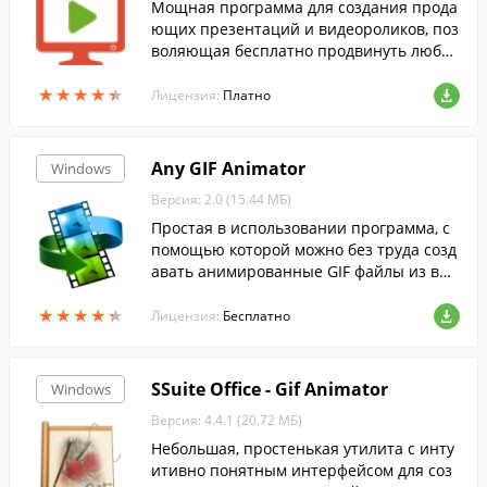
Мощная программа для создания прода
ющих презентаций и видеороликов, поз
воляющая бесплатно продвинуть любой
бизнес через YouTube, повысить конвер
★
★
★
★
★
★
★
★
★
★
сию и позиции сайта в поисковых систе
Лицензия:
Платно
мах.
Any GIF Animator
Windows
Версия: 2.0 (15.44 МБ)
Простая в использовании программа, с
помощью которой можно без труда созд
авать анимированные GIF файлы из вид
ео.
★
★
★
★
★
★
★
★
★
★
Лицензия:
Бесплатно
SSuite Office - Gif Animator
Windows
Версия: 4.4.1 (20.72 МБ)
Небольшая, простенькая утилита с инту
итивно понятным интерфейсом для соз