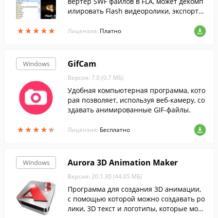
вертер SWF файлов в FLA, может декомп
илировать Flash видеоролики, экспорти
ровать SWF элементы в разнообразные
★
★
★
★
★
★
★
★
★
★
форматы и редактировать SWF ролики
Лицензия:
Платно
(динамические тексты, гиперссылки и д
р.).
GifCam
Windows
Версия: 7.0 (0.7 МБ)
Удобная компьютерная программа, кото
рая позволяет, используя веб-камеру, со
здавать анимированные GIF-файлы.
★
★
★
★
★
★
★
★
★
★
Лицензия:
Бесплатно
Aurora 3D Animation Maker
Windows
Версия: 20.1.30 (44.05 МБ)
Программа для создания 3D анимации,
с помощью которой можно создавать ро
лики, 3D текст и логотипы, которые мож