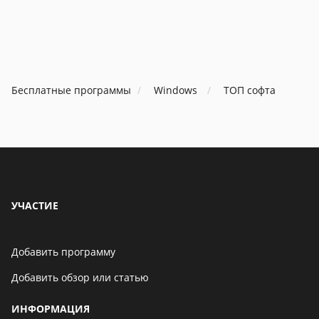
В Telegram появится
возможность скрыть
номер телефона
Бесплатные программы
Windows
ТОП софта
06 мая 2021
Бенчмарк AnTuTu
опубликовал список самых
производительных
смартфонов августа
06 мая 2021
УЧАСТИЕ
Добавить программу
Добавить обзор или статью
ИНФОРМАЦИЯ