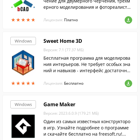
чение для двумерного черчения, трехм
ерного моделирования и фотореалисти
чного тонирования. Данная программа
★
★
★
★
★
★
★
★
★
★
предназначена для моделирования меб
Лицензия:
Платно
ели и профильных деталей.
Sweet Home 3D
Windows
Версия: 7.1 (77.37 МБ)
Бесплатная программа для моделирова
ния интерьеров. Не требует особых зна
ний и навыков - интерфейс достаточно
простой, хоть и кажется на первый взгл
★
★
★
★
★
★
★
★
★
★
яд нагруженным.
Лицензия:
Бесплатно
Game Maker
Windows
Версия: 2023.6.0.9 (179.21 МБ)
Один из самых известных конструкторо
в игр. Узнайте подробнее о программе
и скачайте бесплатно на freesoft.ru!...