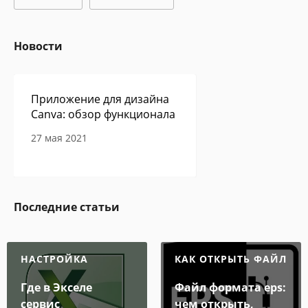
Новости
Приложение для дизайна
Canva: обзор функционала
27 мая 2021
Сам себе программист -
Последние статьи
авторская колонка Павла
Ершова
27 мая 2021
НАСТРОЙКА
КАК ОТКРЫТЬ ФАЙЛ
Где в Экселе
Файл формата eps:
сервис
чем открыть,
В Google Play обнаружено