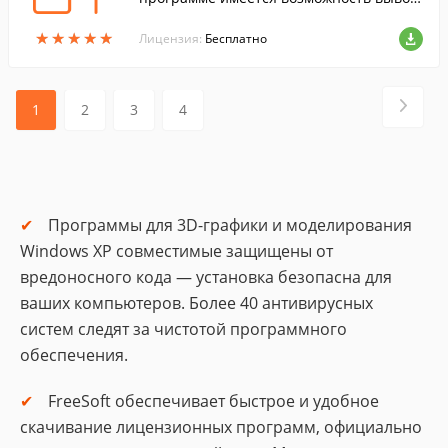
а календаря на рабочий стол, изменени
★
★
★
★
★
★
★
★
★
★
е размера фотографий, а также возможе
Лицензия:
Бесплатно
н показ слайд-шоу из фотографий, загру
женных в ее базу.
1
2
3
4
Программы для 3D-графики и моделирования
Windows XP совместимые защищены от
вредоносного кода — установка безопасна для
ваших компьютеров. Более 40 антивирусных
систем следят за чистотой программного
обеспечения.
FreeSoft обеспечивает быстрое и удобное
скачивание лицензионных программ, официально