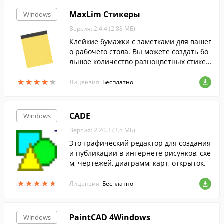
MaxLim Стикеры
Windows
Версия: 2.4.4 (2.88 МБ)
Клейкие бумажки с заметками для вашег
о рабочего стола. Вы можете создать бо
льшое количество разноцветных стикер
ов. Сохранение настроек и введенный т
★
★
★
★
★
★
★
★
★
★
екст стикеров сохраняется автоматичес
Лицензия:
Бесплатно
ки.
CADE
Windows
Версия: 2.20.3 (3.5 МБ)
Это графический редактор для создания
и публикации в интернете рисунков, схе
м, чертежей, диаграмм, карт, открыток.
★
★
★
★
★
★
★
★
★
★
Лицензия:
Бесплатно
PaintCAD 4Windows
Windows