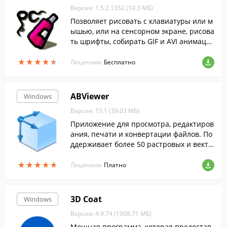
Версия: 1.5.2.1352 (14.3 МБ)
Позволяет рисовать с клавиатуры или м
ышью, или на сенсорном экране, рисова
ть шрифты, собирать GIF и AVI анимаци
и, снимать web-камерой фото и видео, и
★
★
★
★
★
★
★
★
★
★
пр.
Лицензия:
Бесплатно
ABViewer
Windows
Версия: 15.1 (39.03 МБ)
Приложение для просмотра, редактиров
ания, печати и конвертации файлов. По
ддерживает более 50 растровых и векто
рных форматов, в том числе, AutoCAD D
★
★
★
★
★
★
★
★
★
★
WG, DXF, DWF и многих других.
Лицензия:
Платно
3D Coat
Windows
Версия: 4.9.74 (1008.71 МБ)
Мощная программа, которая предостав