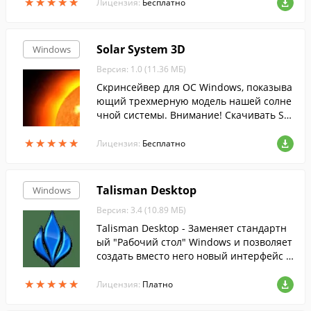
★
★
★
★
★
★
★
★
★
★
Лицензия:
Бесплатно
Solar System 3D
Windows
Версия: 1.0 (11.36 МБ)
Скринсейвер для ОС Windows, показыва
ющий трехмерную модель нашей солне
чной системы. Внимание! Скачивать Sol
ar System 3D у нас безопасно: Все файл
★
★
★
★
★
★
★
★
★
★
ы FreeSoft ежедневно сканируются анти
Лицензия:
Бесплатно
вирусом.
Talisman Desktop
Windows
Версия: 3.4 (10.89 МБ)
Talisman Desktop - Заменяет стандартн
ый "Рабочий стол" Windows и позволяет
создать вместо него новый интерфейс л
юбой сложности.
★
★
★
★
★
★
★
★
★
★
Лицензия:
Платно