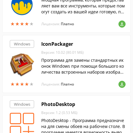
ляет вам все инструменты, которые пом
огут создать из вашей идеи готовую, пол
ностью текстурированную 3D-модель....
★
★
★
★
★
★
★
★
★
★
Лицензия:
Платно
IconPackager
Windows
Версия: 10.02 (80.01 МБ)
Программа для замены стандартных ик
онок Windows при помощи большого ко
личества встроенных наборов изображе
ний.
★
★
★
★
★
★
★
★
★
★
Лицензия:
Платно
PhotoDesktop
Windows
Версия: 1.2 (0.53 МБ)
PhotoDesktop - Программа предназначе
на для смены обоев на рабочем столе. В
программе имеется возможность вывод