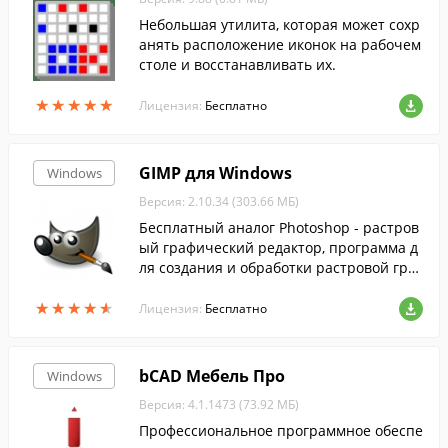
Небольшая утилита, которая может сохр
анять расположение иконок на рабочем
столе и восстанавливать их.
★
★
★
★
★
★
★
★
★
★
Лицензия:
Бесплатно
GIMP для Windows
Windows
Версия: 2.10.34 (303.66 МБ)
Бесплатный аналог Photoshop - растров
ый графический редактор, программа д
ля создания и обработки растровой гра
фики и частичной поддержкой работы с
★
★
★
★
★
★
★
★
★
★
векторной графикой....
Лицензия:
Бесплатно
bCAD Мебель Про
Windows
Версия: 4.1.1473 (73.92 МБ)
Профессиональное программное обеспе