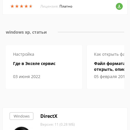
★
★
★
★
★
★
★
★
★
★
Лицензия:
Платно
windows xp, статьи
Настройка
Как открыть файл
Где в Экселе сервис
Файл формата ep
открыть, описан
особенности
03 июня 2022
05 февраля 2019
DirectX
Windows
Версия: 11 (0.28 МБ)