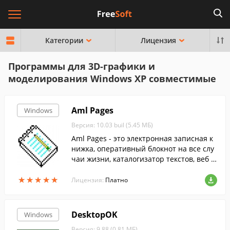
Категории
Лицензия
Программы для 3D-графики и
моделирования Windows XP совместимые
Aml Pages
Windows
Версия: 10.03 buil (5.45 МБ)
Aml Pages - это электронная записная к
нижка, оперативный блокнот на все слу
чаи жизни, каталогизатор текстов, веб с
траниц, документов.
★
★
★
★
★
★
★
★
★
★
Лицензия:
Платно
DesktopOK
Windows
Версия: 9.88 (0.81 МБ)