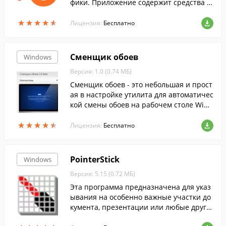
фики. Приложение содержит средства а
нимации, моделирования и визуализац
★
★
★
★
★
★
★
★
★
★
ии.
Лицензия:
Бесплатно
Сменщик обоев
Windows
Версия: 1.0 (0.74 МБ)
Сменщик обоев - это небольшая и прост
ая в настройке утилита для автоматичес
кой смены обоев на рабочем столе Wind
ows.
★
★
★
★
★
★
★
★
★
★
Лицензия:
Бесплатно
PointerStick
Windows
Версия: 5.15 (0.72 МБ)
Эта программа предназначена для указ
ывания на особенно важные участки до
кумента, презентации или любые други
е элементы на экране.