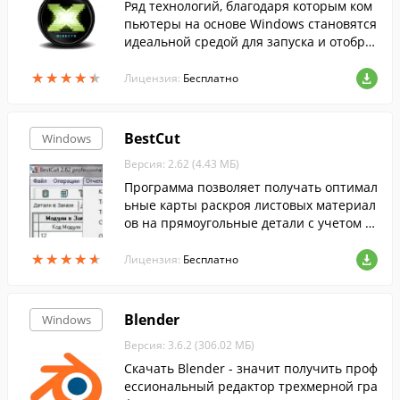
Ряд технологий, благодаря которым ком
пьютеры на основе Windows становятся
идеальной средой для запуска и отобра
жения приложений, богатых элементам
★
★
★
★
★
★
★
★
★
★
и мультимедиа....
Лицензия:
Бесплатно
BestCut
Windows
Версия: 2.62 (4.43 МБ)
Программа позволяет получать оптимал
ьные карты раскроя листовых материал
ов на прямоугольные детали с учетом о
собенностей обработки ДСП и применяе
★
★
★
★
★
★
★
★
★
★
мого оборудования.
Лицензия:
Бесплатно
Blender
Windows
Версия: 3.6.2 (306.02 МБ)
Скачать Blender - значит получить проф
ессиональный редактор трехмерной гра