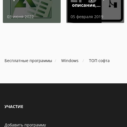
очередное приложение с
описание,
опасным вирусом
особенности
03 июня 2022
05 февраля 2019
06 мая 2021
В Telegram появится
возможность скрыть
номер телефона
Бесплатные программы
Windows
ТОП софта
06 мая 2021
Бенчмарк AnTuTu
опубликовал список самых
производительных
смартфонов августа
06 мая 2021
УЧАСТИЕ
Добавить программу