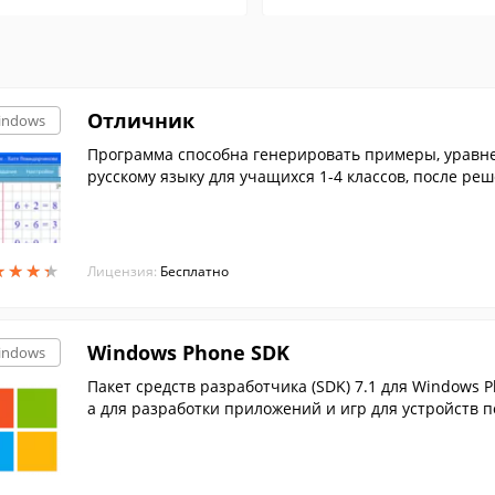
Отличник
indows
Программа способна генерировать примеры, уравне
русскому языку для учащихся 1-4 классов, после р
ую оценку;
★
★
★
★
★
★
★
★
Лицензия:
Бесплатно
Windows Phone SDK
indows
Пакет средств разработчика (SDK) 7.1 для Windows 
а для разработки приложений и игр для устройств 
Phone 7.5.