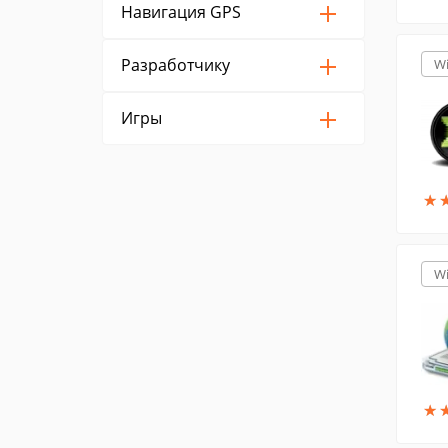
Навигация GPS
Разработчику
W
Игры
★
★
W
★
★