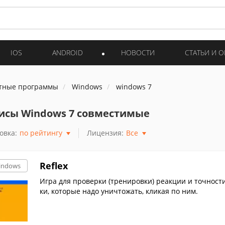
IOS
ANDROID
НОВОСТИ
СТАТЬИ И 
тные программы
Windows
windows 7
исы Windows 7 совместимые
овка:
по рейтингу
Лицензия:
Все
Reflex
indows
Игра для проверки (тренировки) реакции и точност
ки, которые надо уничтожать, кликая по ним.