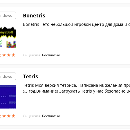
Bonetris
indows
Bonetris - это небольшой игровой центр для дома и 
★
★
★
★
★
★
★
★
Лицензия:
Бесплатно
Tetris
indows
Tetris Моя версия тетриса. Написана из желания п
93 год.Внимание! Загружать Tetris у нас безопасно:
★
★
★
★
★
★
★
★
Лицензия:
Бесплатно