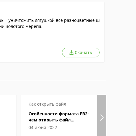
гры - уничтожить лягушкой все разноцветные ш
ии Золотого Черепа.
Скачать
Как открыть файл
Как откры
Особенности формата FB2:
Формат eP
чем открыть файл
открыват
электронной книги
04 июня 2022
04 июня 2