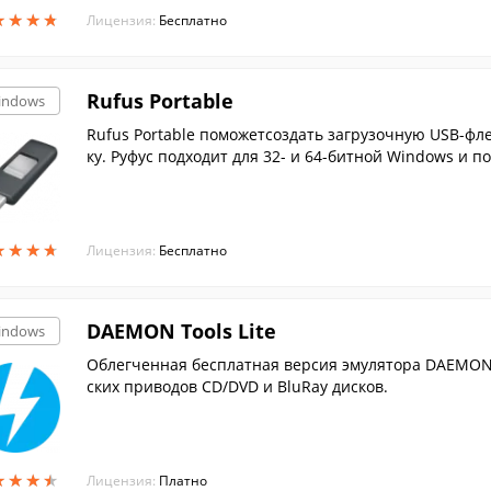
★
★
★
★
★
★
★
★
Лицензия:
Бесплатно
Rufus Portable
indows
Rufus Portable поможетсоздать загрузочную USB-фл
ку. Руфус подходит для 32- и 64-битной Windows и п
★
★
★
★
★
★
★
★
Лицензия:
Бесплатно
DAEMON Tools Lite
indows
Облегченная бесплатная версия эмулятора DAEMON 
ских приводов CD/DVD и BluRay дисков.
★
★
★
★
★
★
★
★
Лицензия:
Платно