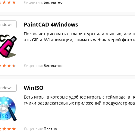
★
★
★
★
★
★
★
★
Лицензия:
Бесплатно
PaintCAD 4Windows
indows
Позволяет рисовать с клавиатуры или мышью, или н
ать GIF и AVI анимации, снимать web-камерой фото и
★
★
★
★
★
★
★
★
Лицензия:
Бесплатно
WinISO
indows
Есть игры, в которые удобнее играть с геймпада, а 
тчики развлекательных приложений предусматрива
★
★
★
★
★
★
★
★
Лицензия:
Платно