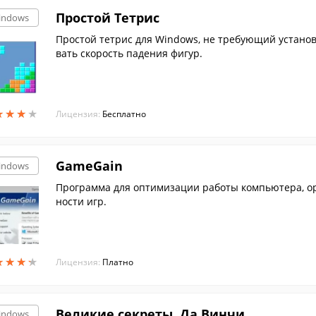
Простой Тетрис
indows
Простой тетрис для Windows, не требующий установ
вать скорость падения фигур.
★
★
★
★
★
★
★
★
Лицензия:
Бесплатно
GameGain
indows
Программа для оптимизации работы компьютера, о
ности игр.
★
★
★
★
★
★
★
★
Лицензия:
Платно
Великие секреты. Да Винчи
indows