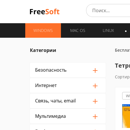
WINDOWS
MAC OS
LINUX
Категории
Беспла
Тетр
Безопасность
Сортир
Интернет
W
Связь, чаты, email
Мультимедиа