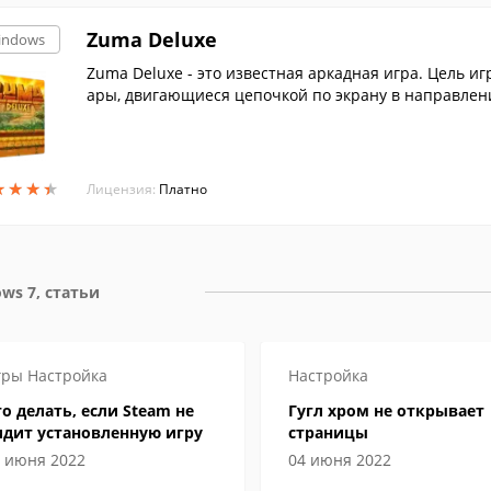
Zuma Deluxe
indows
Zuma Deluxe - это известная аркадная игра. Цель и
ары, двигающиеся цепочкой по экрану в направлен
★
★
★
★
★
★
★
★
Лицензия:
Платно
ws 7, статьи
гры
Настройка
Настройка
о делать, если Steam не
Гугл хром не открывает
идит установленную игру
страницы
 июня 2022
04 июня 2022