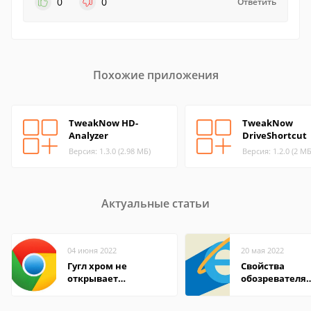
0
0
Ответить
Похожие приложения
TweakNow HD-
TweakNow
Analyzer
DriveShortcut
Версия: 1.3.0 (2.98 МБ)
Версия: 1.2.0 (2 МБ
Актуальные статьи
04 июня 2022
20 мая 2022
Гугл хром не
Свойства
открывает
обозревателя
страницы
Internet Explor
находится