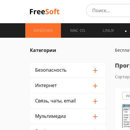
WINDOWS
MAC OS
LINUX
Категории
Беспла
Прог
Безопасность
Сортир
Интернет
W
Связь, чаты, email
Мультимедиа