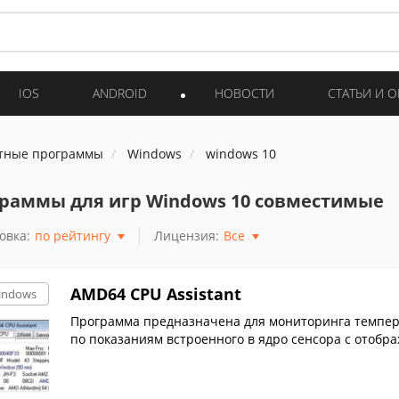
IOS
ANDROID
НОВОСТИ
СТАТЬИ И 
тные программы
Windows
windows 10
раммы для игр Windows 10 совместимые
овка:
по рейтингу
Лицензия:
Все
AMD64 CPU Assistant
indows
Программа предназначена для мониторинга темпер
по показаниям встроенного в ядро сенсора с отобра
оцессор...