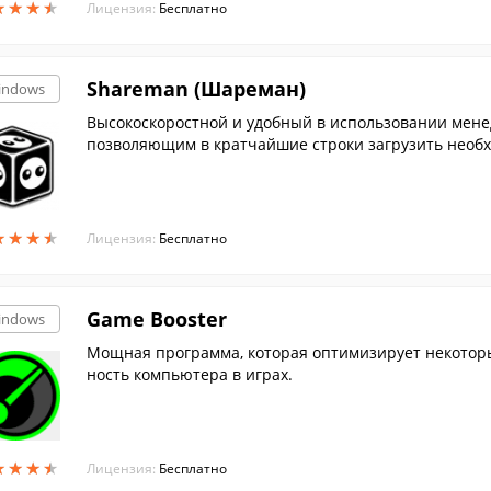
★
★
★
★
★
★
★
★
Лицензия:
Бесплатно
Shareman (Шареман)
indows
Высокоскоростной и удобный в использовании мене
позволяющим в кратчайшие строки загрузить необ
★
★
★
★
★
★
★
★
Лицензия:
Бесплатно
Game Booster
indows
Мощная программа, которая оптимизирует некотор
ность компьютера в играх.
★
★
★
★
★
★
★
★
Лицензия:
Бесплатно