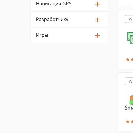
Навигация GPS
Разработчику
W
Игры
★
★
W
★
★