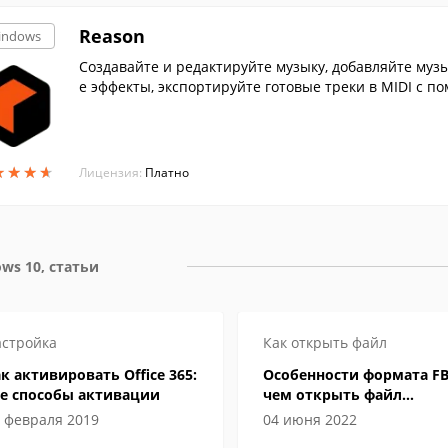
Reason
indows
Создавайте и редактируйте музыку, добавляйте му
е эффекты, экспортируйте готовые треки в MIDI с
ы.
★
★
★
★
★
★
★
★
Лицензия:
Платно
ws 10, статьи
стройка
Как открыть файл
к активировать Office 365:
Особенности формата FB
се способы активации
чем открыть файл
электронной книги
 февраля 2019
04 июня 2022