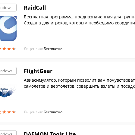
RaidCall
indows
Бесплатная программа, предназначенная для групп
Создана для игроков, которым необходимо координи
ы.
★
★
★
★
★
★
★
★
Лицензия:
Бесплатно
FlightGear
indows
Авиасимулятор, который позволит вам почувствоват
самолётов и вертолётов, совершить взлёты и посад
★
★
★
★
★
★
★
★
Лицензия:
Бесплатно
DAEMON Tools Lite
indows