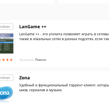
LanGame ++
indows
LanGame ++ - это утилита позволяет играть в сетев
также в локальных сетях в разных подсетях, если та
Game ++ не требует соединения с Интернетом.
★
★
★
★
★
★
★
★
Лицензия:
Платно
Zona
indows
Удобный и функциональный торрент-клиент, которы
ьмов, сериалов и музыки.