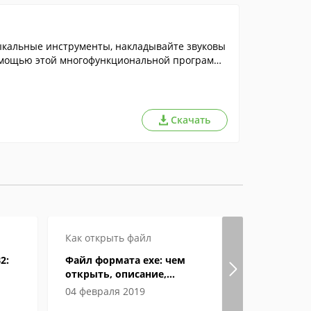
зыкальные инструменты, накладывайте звуковы
 помощью этой многофункциональной программ
Скачать
Как открыть файл
Как откры
2:
Файл формата exe: чем
Формат eP
открыть, описание,
открыват
особенности
04 февраля 2019
04 июня 2