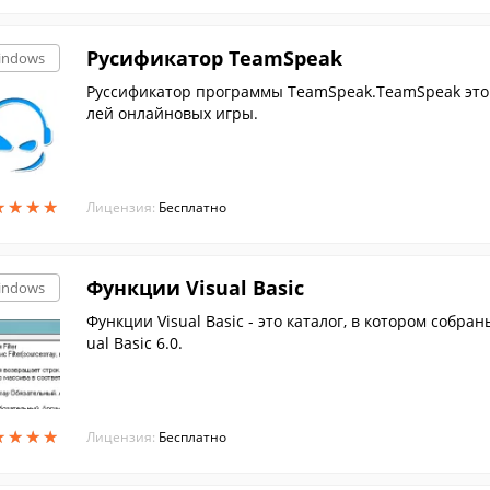
Русификатор TeamSpeak
indows
Руссификатор программы TeamSpeak.TeamSpeak это
лей онлайновых игры.
★
★
★
★
★
★
★
★
Лицензия:
Бесплатно
Функции Visual Basic
indows
Функции Visual Basic - это каталог, в котором собра
ual Basic 6.0.
★
★
★
★
★
★
★
★
Лицензия:
Бесплатно