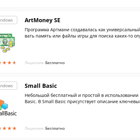
ArtMoney SE
indows
Программа Артмани создавалась как универсальный
вать память или файлы игры для поиска каких-то о
ского языка
★
★
★
★
★
★
★
★
Лицензия:
Бесплатно
Small Basic
indows
Небольшой бесплатный и простой в использовании
Basic. В Small Basic присутствует описание ключев
имеет...
★
★
★
★
★
★
★
★
Лицензия:
Бесплатно