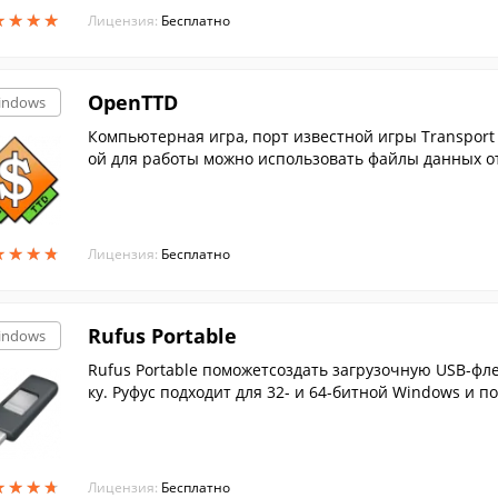
★
★
★
★
★
★
★
★
Лицензия:
Бесплатно
OpenTTD
indows
Компьютерная игра, порт известной игры Transport
ой для работы можно использовать файлы данных от
xe.
★
★
★
★
★
★
★
★
Лицензия:
Бесплатно
Rufus Portable
indows
Rufus Portable поможетсоздать загрузочную USB-фл
ку. Руфус подходит для 32- и 64-битной Windows и п
★
★
★
★
★
★
★
★
Лицензия:
Бесплатно