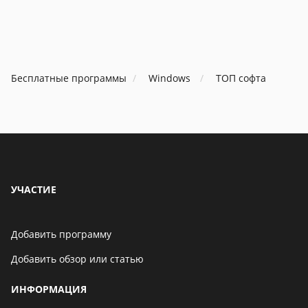
особенности
и на
компьют
В Telegram появится
возможность скрыть
номер телефона
Бесплатные программы
Windows
ТОП софта
06 мая 2021
Бенчмарк AnTuTu
опубликовал список самых
производительных
смартфонов августа
06 мая 2021
УЧАСТИЕ
Добавить программу
Добавить обзор или статью
ИНФОРМАЦИЯ