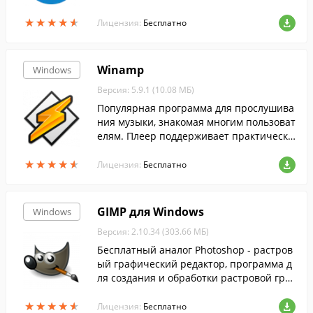
оты с электронными документами....
★
★
★
★
★
★
★
★
★
★
Лицензия:
Бесплатно
Winamp
Windows
Версия: 5.9.1 (10.08 МБ)
Популярная программа для прослушива
ния музыки, знакомая многим пользоват
елям. Плеер поддерживает практически
все распространенные аудиоформаты, а
★
★
★
★
★
★
★
★
★
★
также понимает видеоформаты.
Лицензия:
Бесплатно
GIMP для Windows
Windows
Версия: 2.10.34 (303.66 МБ)
Бесплатный аналог Photoshop - растров
ый графический редактор, программа д
ля создания и обработки растровой гра
фики и частичной поддержкой работы с
★
★
★
★
★
★
★
★
★
★
векторной графикой....
Лицензия:
Бесплатно