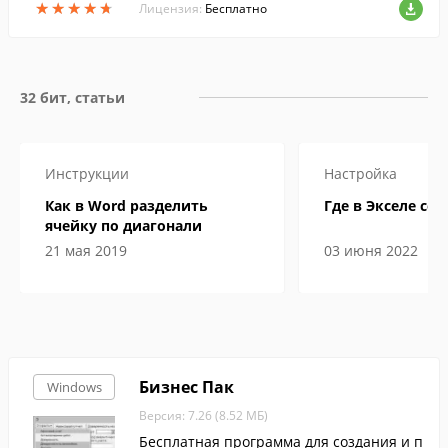
★
★
★
★
★
★
★
★
★
★
ает русский язык.
Лицензия:
Бесплатно
32 бит, статьи
Инструкции
Настройка
Как в Word разделить
Где в Экселе сер
ячейку по диагонали
21 мая 2019
03 июня 2022
Бизнес Пак
Windows
Версия: 7.26 (8.52 МБ)
Бесплатная программа для создания и п