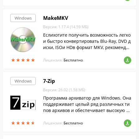
MakeMKV
Windows
Версия: 1.17.4 (14.59 МБ)
Еслихотите получить возможность легко
и быстро конвертировать Blu-Ray, DVD д
иски, ISOи HDв формат MKV, рекомендуе
м скачать MakeMKV.
★
★
★
★
★
★
★
★
★
★
Лицензия:
Бесплатно
7-Zip
Windows
Версия: 26.02 (1.58 МБ)
Программа архиватор для Windows. Она
поддерживает целый ряд различных ти
пов архивов и обеспечивает высокую ст
епень сжатия данных....
★
★
★
★
★
★
★
★
★
★
Лицензия:
Бесплатно