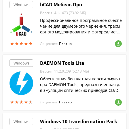
bCAD Мебель Про
Windows
Версия: 4.1.1473 (73.92 МБ)
Профессиональное программное обеспе
чение для двумерного черчения, трехм
ерного моделирования и фотореалисти
чного тонирования. Данная программа
★
★
★
★
★
★
★
★
★
★
предназначена для моделирования меб
Лицензия:
Платно
ели и профильных деталей.
DAEMON Tools Lite
Windows
Версия: 11.2.0.209 (52.13 МБ)
Облегченная бесплатная версия эмулят
ора DAEMON Tools, предназначенная дл
я эмуляции оптических приводов CD/DV
D и BluRay дисков.
★
★
★
★
★
★
★
★
★
★
Лицензия:
Платно
Windows 10 Transformation Pack
Windows