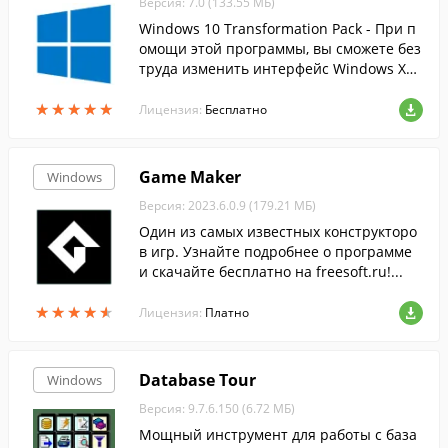
Версия: 7.0 (133.55 МБ)
Windows 10 Transformation Pack - При п
омощи этой программы, вы сможете без
труда изменить интерфейс Windows XP,
Vista, 7, 8 и 8.1 на более современный и
★
★
★
★
★
★
★
★
★
★
нтерфейс десятки.
Лицензия:
Бесплатно
Game Maker
Windows
Версия: 2023.6.0.9 (179.21 МБ)
Один из самых известных конструкторо
в игр. Узнайте подробнее о программе
и скачайте бесплатно на freesoft.ru!...
★
★
★
★
★
★
★
★
★
★
Лицензия:
Платно
Database Tour
Windows
Версия: 9.7.6.150 (6.72 МБ)
Мощный инструмент для работы с база