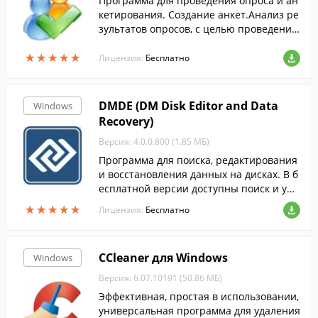
Программа для проведения опроса и ан
кетирования. Создание анкет.Анализ ре
зультатов опросов, с целью проведения
социологических, социально-психологи
★
★
★
★
★
★
★
★
★
★
ческих, экономических и других исследо
Лицензия:
Бесплатно
ваний.
DMDE (DM Disk Editor and Data
Windows
Recovery)
Версия: 4.0.0.800 (1.85 МБ)
Программа для поиска, редактирования
и восстановления данных на дисках. В б
есплатной версии доступны поиск и упр
авление разделами и восстановление ф
★
★
★
★
★
★
★
★
★
★
Лицензия:
Бесплатно
айлов из текущей панели.
CCleaner для Windows
Windows
Версия: 6.07.10191 (50.86 МБ)
Эффективная, простая в использовании,
универсальная программа для удаления