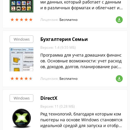
ми данных, который работает с данным
и в различных форматах и облегчает ил
и автоматизирует наиболее часто испол
★
★
★
★
★
★
★
★
★
★
ьзуемые операции с базами данных.
Лицензия:
Бесплатно
Бухгалтерия Семьи
Windows
Версия: 1.4 (9.55 МБ)
Программа для учета домашних финанс
ов. Основные возможности: учет расход
ов, доходов, долгов, планирование расхо
дов и доходов, анализ.
★
★
★
★
★
★
★
★
★
★
Лицензия:
Бесплатно
DirectX
Windows
Версия: 11 (0.28 МБ)
Ряд технологий, благодаря которым ком
пьютеры на основе Windows становятся
идеальной средой для запуска и отобра