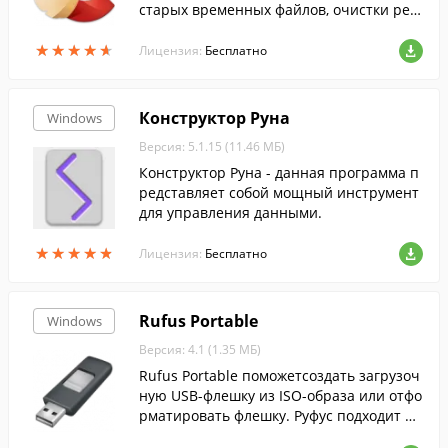
старых временных файлов, очистки рее
стра и т.п....
★
★
★
★
★
★
★
★
★
★
Лицензия:
Бесплатно
Конструктор Руна
Windows
Версия: 5.1.15 (11.46 МБ)
Конструктор Руна - данная программа п
редставляет собой мощный инструмент
для управления данными.
★
★
★
★
★
★
★
★
★
★
Лицензия:
Бесплатно
Rufus Portable
Windows
Версия: 4.1 (1.35 МБ)
Rufus Portable поможетсоздать загрузоч
ную USB-флешку из ISO-образа или отфо
рматировать флешку. Руфус подходит дл
я 32- и 64-битной Windows и поддержив