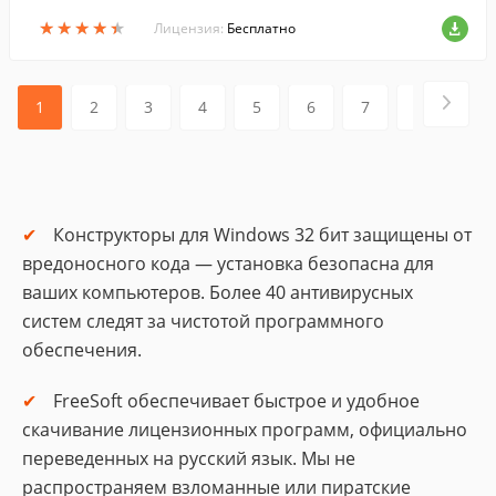
жения приложений, богатых элементам
★
★
★
★
★
★
★
★
★
★
и мультимедиа....
Лицензия:
Бесплатно
1
2
3
4
5
6
7
8
9
Конструкторы для Windows 32 бит защищены от
вредоносного кода — установка безопасна для
ваших компьютеров. Более 40 антивирусных
систем следят за чистотой программного
обеспечения.
FreeSoft обеспечивает быстрое и удобное
скачивание лицензионных программ, официально
переведенных на русский язык. Мы не
распространяем взломанные или пиратские