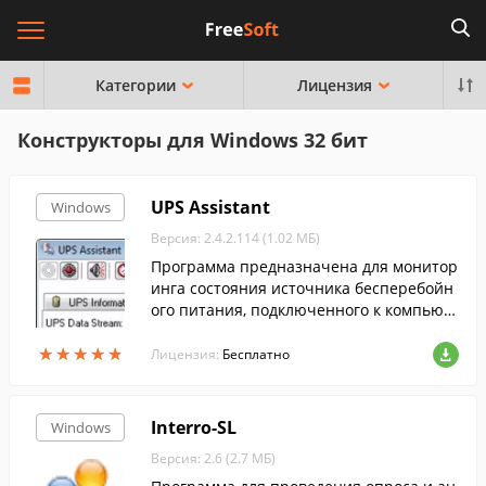
Категории
Лицензия
Конструкторы для Windows 32 бит
UPS Assistant
Windows
Версия: 2.4.2.114 (1.02 МБ)
Программа предназначена для монитор
инга состояния источника бесперебойн
ого питания, подключенного к компьют
еру через USB или COM-порт и поддерж
★
★
★
★
★
★
★
★
★
★
ивающего протокол Megatec.
Лицензия:
Бесплатно
Interro-SL
Windows
Версия: 2.6 (2.7 МБ)