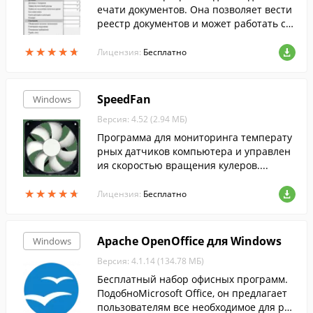
ечати документов. Она позволяет вести
реестр документов и может работать с о
бщей базой в локальной сети.
★
★
★
★
★
★
★
★
★
★
Лицензия:
Бесплатно
SpeedFan
Windows
Версия: 4.52 (2.94 МБ)
Программа для мониторинга температу
рных датчиков компьютера и управлен
ия скоростью вращения кулеров....
★
★
★
★
★
★
★
★
★
★
Лицензия:
Бесплатно
Apache OpenOffice для Windows
Windows
Версия: 4.1.14 (134.78 МБ)
Бесплатный набор офисных программ.
ПодобноMicrosoft Office, он предлагает
пользователям все необходимое для раб