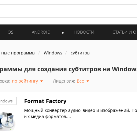
IOS
ANDROID
НОВОСТИ
СТАТЬИ И 
тные программы
Windows
субтитры
раммы для создания субтитров на Window
овка:
по рейтингу
Лицензия:
Все
Format Factory
indows
Мощный конвертер аудио, видео и изображений. По
ых медиа форматов....