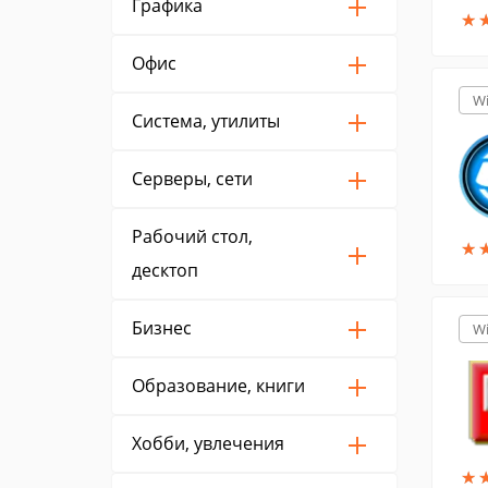
Графика
★
★
Офис
W
Система, утилиты
Серверы, сети
Рабочий стол,
★
★
десктоп
Бизнес
W
Образование, книги
Хобби, увлечения
★
★