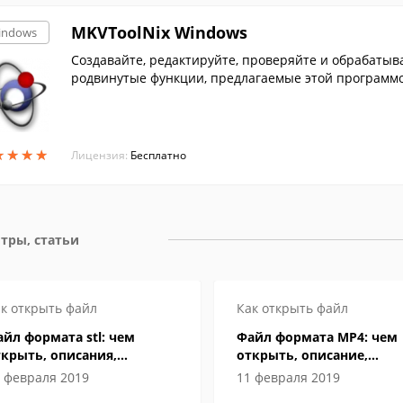
MKVToolNix Windows
indows
Создавайте, редактируйте, проверяйте и обрабатыв
родвинутые функции, предлагаемые этой программо
★
★
★
★
★
★
★
★
Лицензия:
Бесплатно
тры, статьи
к открыть файл
Как открыть файл
йл формата stl: чем
Файл формата MP4: чем
крыть, описания,
открыть, описание,
собенности
особенности
 февраля 2019
11 февраля 2019