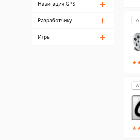
Навигация GPS
Разработчику
W
Игры
★
★
W
★
★