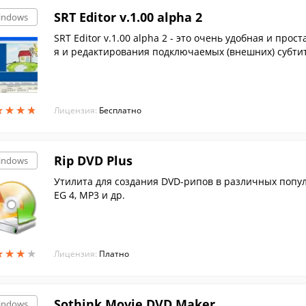
SRT Editor v.1.00 alpha 2
indows
SRT Editor v.1.00 alpha 2 - это очень удобная и про
я и редактирования подключаемых (внешних) субти
★
★
★
★
★
★
★
★
Лицензия:
Бесплатно
Rip DVD Plus
indows
Утилита для создания DVD-рипов в различных попул
EG 4, MP3 и др.
★
★
★
★
★
★
★
★
Лицензия:
Платно
Sothink Movie DVD Maker
indows