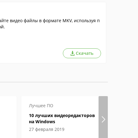
айте видео файлы в формате MKV, используя п
й.
Скачать
Лучшее ПО
Как откры
10 лучших видеоредакторов
Особенно
на Windows
чем откры
macOS
27 февраля 2019
01 феврал