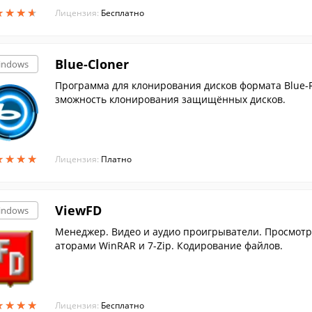
★
★
★
★
★
★
★
★
Лицензия:
Бесплатно
Blue-Cloner
indows
Программа для клонирования дисков формата Blue-R
зможность клонирования защищённых дисков.
★
★
★
★
★
★
★
★
Лицензия:
Платно
ViewFD
indows
Менеджер. Видео и аудио проигрыватели. Просмотр
аторами WinRAR и 7-Zip. Кодирование файлов.
★
★
★
★
★
★
★
★
Лицензия:
Бесплатно