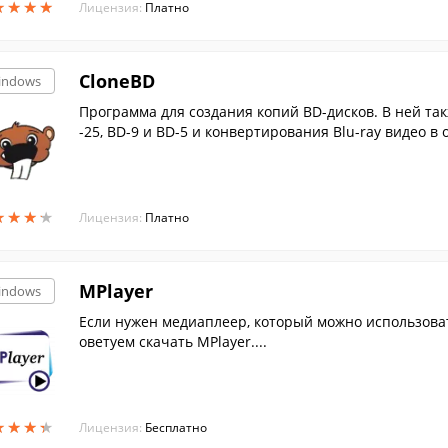
★
★
★
★
★
★
★
★
Лицензия:
Платно
CloneBD
indows
Программа для создания копий BD-дисков. В ней так
-25, BD-9 и BD-5 и конвертирования Blu-ray видео 
★
★
★
★
★
★
★
★
Лицензия:
Платно
MPlayer
indows
Если нужен медиаплеер, который можно использоват
оветуем скачать MPlayer....
★
★
★
★
★
★
★
★
Лицензия:
Бесплатно