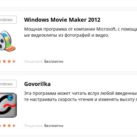
Windows Movie Maker 2012
indows
Мощная программа от компании Microsoft, с помощ
ые видеоклипы из фотографий и видео.
★
★
★
★
★
★
★
★
Лицензия:
Бесплатно
Govorilka
indows
Эта программа может читать вслух любой введенны
те настраивать скорость чтения и изменять высоту 
★
★
★
★
★
★
★
★
Лицензия:
Бесплатно