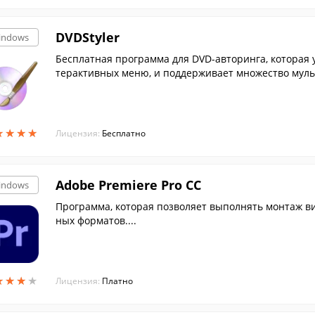
DVDStyler
indows
Бесплатная программа для DVD-авторинга, которая 
терактивных меню, и поддерживает множество мул
★
★
★
★
★
★
★
★
Лицензия:
Бесплатно
Adobe Premiere Pro CC
indows
Программа, которая позволяет выполнять монтаж ви
ных форматов....
★
★
★
★
★
★
★
★
Лицензия:
Платно