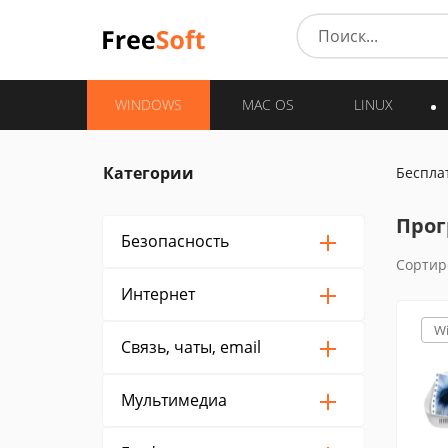
WINDOWS
MAC OS
LINUX
Категории
Беспла
Прог
Безопасность
Сортир
Интернет
W
Связь, чаты, email
Мультимедиа