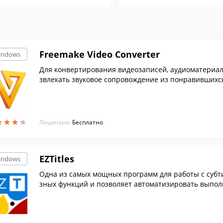
Freemake Video Converter
indows
Для конвертирования видеозаписей, аудиоматериал
звлекать звуковое сопровождение из понравившихся
r....
★
★
★
★
★
★
★
★
Лицензия:
Бесплатно
EZTitles
indows
Одна из самых мощных программ для работы с субт
зных функций и позволяет автоматизировать выпол