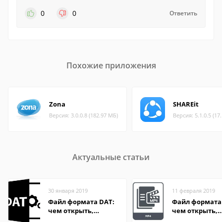
0
0
Ответить
Похожие приложения
Zona
SHAREit
Версия: 3.0.0.8 (182.97 МБ)
Версия: 5.1.0.5 (17
Актуальные статьи
30 января 2019
11 февраля 2019
Файл формата DAT:
Файл формата
чем открыть,
чем открыть,
описание,
описание,