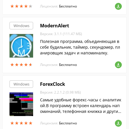
ением, о каком либо важном деле, и про
★
★
★
★
★
★
★
★
★
★
грамма в установленное время сообщит
Лицензия:
Бесплатно
вам.
ModernAlert
Windows
Версия: 3.1.1 (111.47 МБ)
Полезная программа, объединяющая в
себе будильник, таймер, секундомер, пл
анировщик задач и напоминалку.
★
★
★
★
★
★
★
★
★
★
Лицензия:
Бесплатно
ForexClock
Windows
Версия: 2.2.1.2 (0.98 МБ)
Самые удобные форекс-часы с аналитик
ой.В программу встроен календарь нап
оминаний, телефонная книжка и другие
удобные модули.
★
★
★
★
★
★
★
★
★
★
Лицензия:
Бесплатно