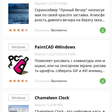
Версия: 1.2 (13.73 МБ)
Скринсейвер "Лунный Вечер" неописуе
мая по своей красоте заставка. Атмосфе
рность дивного вечера на берегу океан
а погружает в некий транс, из которого
★
★
★
★
★
★
★
★
★
★
вы выходите отдохнувшим, восхищенны
Лицензия:
Бесплатно
м прекрасным лунным отражением в мо
рской глади.
PaintCAD 4Windows
Windows
Версия: 1.5.2.1352 (14.3 МБ)
Позволяет рисовать с клавиатуры или м
ышью, или на сенсорном экране, рисова
ть шрифты, собирать GIF и AVI анимаци
и, снимать web-камерой фото и видео, и
★
★
★
★
★
★
★
★
★
★
пр.
Лицензия:
Бесплатно
Chameleon Clock
Windows
Версия: 5 (3.48 МБ)
Chameleon Clock - это цифровые часы, в