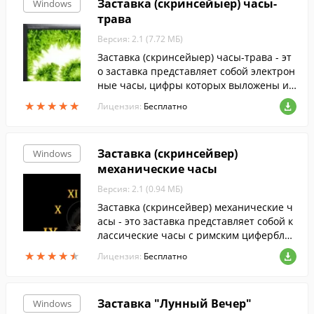
Заставка (скринсейыер) часы-
Windows
трава
Версия: 2.1 (7.72 МБ)
Заставка (скринсейыер) часы-трава - эт
о заставка представляет собой электрон
ные часы, цифры которых выложены из
травы.
★
★
★
★
★
★
★
★
★
★
Лицензия:
Бесплатно
Заставка (скринсейвер)
Windows
механические часы
Версия: 2.1 (0.94 МБ)
Заставка (скринсейвер) механические ч
асы - это заставка представляет собой к
лассические часы с римским циферблат
ом.
★
★
★
★
★
★
★
★
★
★
Лицензия:
Бесплатно
Заставка "Лунный Вечер"
Windows