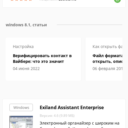
мации, ежедневно получаемой человеко
м, не позволяет хранить всю необходим
ую информацию у себя в голове. Поэтом
у мы часто забываем что-то сделать или
windows 8.1, статьи
куда-то пойти. Программа Planer предст
авляет собой простой планировщик зад
ач, который поможет вам не забыть о ва
жном деле и всегда напомнит о предсто
Настройка
Как открыть файл
ящем событии.
Верифицировать контакт в
Файл формата I
Вайбере: что это значит
открыть, описан
особенности
04 июня 2022
06 февраля 2019
Exiland Assistant Enterprise
Windows
Версия: 4.6 (9.89 МБ)
Электронный органайзер с широким на