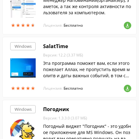
Менеджер напоминаний(органайзер), з
аметок, а так же контроля активности по
льзователя за компьютером.
★
★
★
★
★
★
★
★
★
★
Лицензия:
Бесплатно
SalatTime
Windows
Версия: 12.2 (3.37 МБ)
Эта программа поможет вам, если этого
пожелает Аллах, не пропустить время м
олитв и даты важных событий, в том слу
чае когда вы много времени проводите
★
★
★
★
★
★
★
★
★
★
за компьютером.
Лицензия:
Бесплатно
Погодник
Windows
Версия: 1.3.3.0 (3.07 МБ)
Погодный виджет "Погодник" - это удобн
ое приложение для MS Windows. Он поз
волит вам оперативно получать на ваш