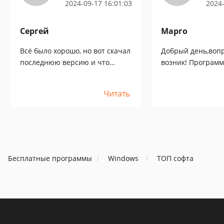
2024-09-17 16:01:03
2024-
Сергей
Марго
Всё было хорошо, но вот скачал
Добрый день,вопр
последнюю версию и что
возник! Программ
увидел? А увидел то, что
удобная,но вот н
пропала телефонная книжка. А
понадобилась так
Читать
ведь это одна из главнейших
организации,чтоб
частей программы.
человек могли за
видеть одни и те 
обьявления(все э
компьютерах
естественно),воз
Бесплатные программы
Windows
ТОП софта
такое?