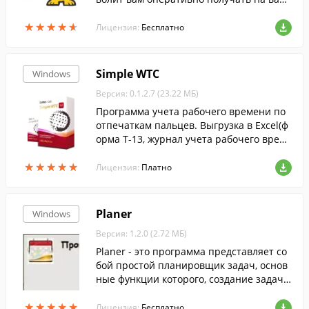
компьютер прогноз погоды на сегодня и
★
★
★
★
★
★
★
★
★
★
завтра для выбранного вами города.
Лицензия:
Бесплатно
Simple WTC
Windows
Версия: 0.1.2.7 (23.22 МБ)
Программа учета рабочего времени по
отпечаткам пальцев. Выгрузка в Excel(ф
орма Т-13, журнал учета рабочего време
ни, отчет по опоздавшим и т.д.).
★
★
★
★
★
★
★
★
★
★
Лицензия:
Платно
Planer
Windows
Версия: 1.2.0 (2.72 МБ)
Planer - это программа представляет со
бой простой планировщик задач, основ
ные функции которого, создание задач
и напоминаний для них.Современный р
★
★
★
★
★
★
★
★
★
★
итм жизни и большое количество инфор
Лицензия:
Бесплатно