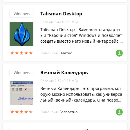
Talisman Desktop
Windows
Версия: 3.4 (10.89 МБ)
Talisman Desktop - Заменяет стандартн
ый "Рабочий стол" Windows и позволяет
создать вместо него новый интерфейс л
юбой сложности.
★
★
★
★
★
★
★
★
★
★
Лицензия:
Платно
Вечный Календарь
Windows
Версия: 2.52 (0.25 МБ)
Вечный Календарь - это программа, кот
орую можно использовать, как универса
льный (вечный) календарь. Она позволя
ет определить день недели интересую
★
★
★
★
★
★
★
★
★
★
щей Вас даты.
Лицензия:
Бесплатно