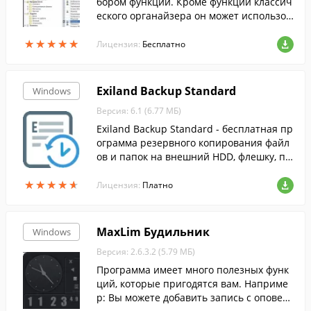
бором функций. Кроме функций классич
еского органайзера он может использов
аться как база клиентов, программа CR
★
★
★
★
★
★
★
★
★
★
M и т.д.
Лицензия:
Бесплатно
Exiland Backup Standard
Windows
Версия: 6.1 (6.77 МБ)
Exiland Backup Standard - бесплатная пр
ограмма резервного копирования файл
ов и папок на внешний HDD, флешку, по
сети, на FTP.
★
★
★
★
★
★
★
★
★
★
Лицензия:
Платно
MaxLim Будильник
Windows
Версия: 2.6.3.2 (5.79 МБ)
Программа имеет много полезных функ
ций, которые пригодятся вам. Наприме
р: Вы можете добавить запись с оповещ