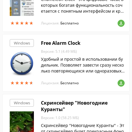
которых богатая функциональность соч
етается с понятным интерфейсом и кра
сивым внешним видом.
★
★
★
★
★
★
★
★
★
★
Лицензия:
Бесплатно
Free Alarm Clock
Windows
Версия: 5.1 (4.49 МБ)
Удобный и простой в использовании бу
дильник. Позволяет завести сразу неско
лько повторяющихся или одноразовых
будильников.
★
★
★
★
★
★
★
★
★
★
Лицензия:
Бесплатно
Скринсейвер "Новогодние
Windows
Куранты"
Версия: 1.0 (58.25 МБ)
Скринсейвер "Новогодние Куранты" - Эт
от скринсейвер будет прекрасным фоно