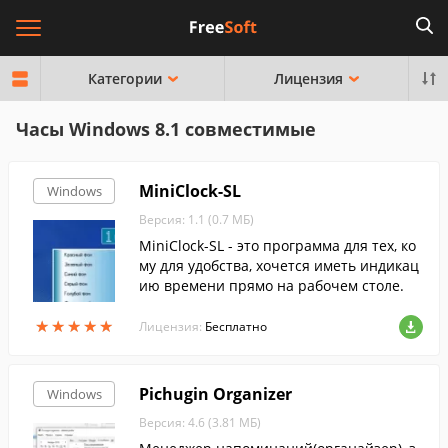
Категории
Лицензия
Часы Windows 8.1 совместимые
MiniClock-SL
Windows
Версия: 1.1 (0.7 МБ)
MiniClock-SL - это программа для тех, ко
му для удобства, хочется иметь индикац
ию времени прямо на рабочем столе.
★
★
★
★
★
★
★
★
★
★
Лицензия:
Бесплатно
Pichugin Organizer
Windows
Версия: 4.6 (3.81 МБ)