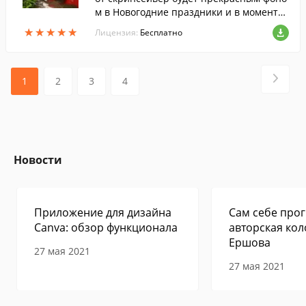
м в Новогодние праздники и в моменты,
когда хочется ощутить атмосферу волше
★
★
★
★
★
★
★
★
★
★
Лицензия:
Бесплатно
бной русской зимы.
1
2
3
4
Новости
Приложение для дизайна
Сам себе прог
Canva: обзор функционала
авторская кол
Ершова
27 мая 2021
27 мая 2021