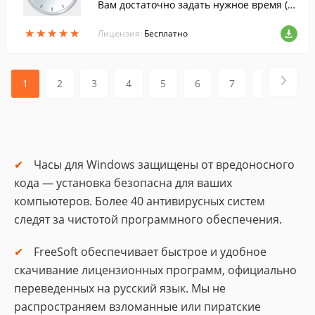
Вам достаточно задать нужное время (д
ата, часы, минуты, секунды), указать дей
★
★
★
★
★
★
★
★
★
★
ствие и запустить программу.
Лицензия:
Бесплатно
1
2
3
4
5
6
7
8
9
Часы для Windows защищены от вредоносного
кода — установка безопасна для ваших
компьютеров. Более 40 антивирусных систем
следят за чистотой программного обеспечения.
FreeSoft обеспечивает быстрое и удобное
скачивание лицензионных программ, официально
переведенных на русский язык. Мы не
распространяем взломанные или пиратские