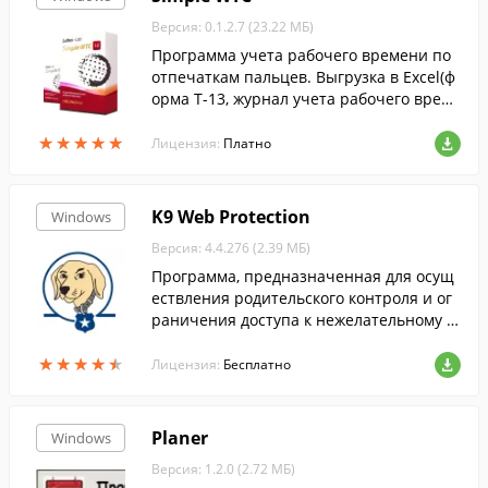
Версия: 0.1.2.7 (23.22 МБ)
Программа учета рабочего времени по
отпечаткам пальцев. Выгрузка в Excel(ф
орма Т-13, журнал учета рабочего време
ни, отчет по опоздавшим и т.д.).
★
★
★
★
★
★
★
★
★
★
Лицензия:
Платно
K9 Web Protection
Windows
Версия: 4.4.276 (2.39 МБ)
Программа, предназначенная для осущ
ествления родительского контроля и ог
раничения доступа к нежелательному к
онтенту....
★
★
★
★
★
★
★
★
★
★
Лицензия:
Бесплатно
Planer
Windows
Версия: 1.2.0 (2.72 МБ)