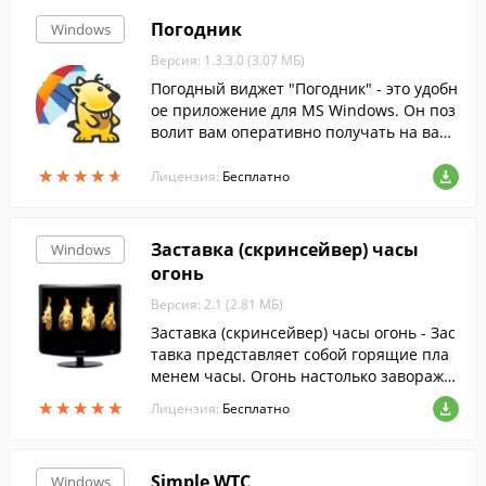
Погодник
Windows
Версия: 1.3.3.0 (3.07 МБ)
Погодный виджет "Погодник" - это удобн
ое приложение для MS Windows. Он поз
волит вам оперативно получать на ваш
компьютер прогноз погоды на сегодня и
★
★
★
★
★
★
★
★
★
★
завтра для выбранного вами города.
Лицензия:
Бесплатно
Заставка (скринсейвер) часы
Windows
огонь
Версия: 2.1 (2.81 МБ)
Заставка (скринсейвер) часы огонь - Зас
тавка представляет собой горящие пла
менем часы. Огонь настолько заворажи
вает, что на него можно смотреть вечн
★
★
★
★
★
★
★
★
★
★
Лицензия:
Бесплатно
о.
Simple WTC
Windows