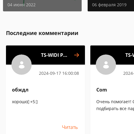
04 июня 2022
06 февраля 2019
Последние комментарии
TS-WIDI Pro
TS-
(Russian)
(
2024-09-17 16:00:08
2024-
обждл
Com
хорошо[:+5:]
Очень помогает! 
подбирать все па
больше времени о
тут только подчис
Читать
:)