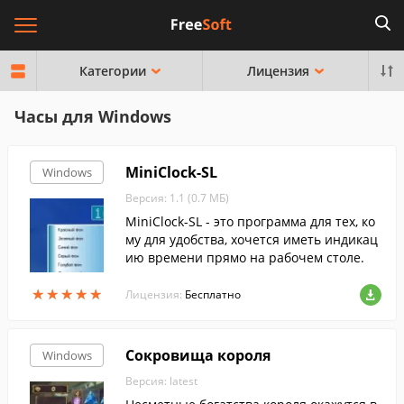
Категории
Лицензия
Часы для Windows
MiniClock-SL
Windows
Версия: 1.1 (0.7 МБ)
MiniClock-SL - это программа для тех, ко
му для удобства, хочется иметь индикац
ию времени прямо на рабочем столе.
★
★
★
★
★
★
★
★
★
★
Лицензия:
Бесплатно
Сокровища короля
Windows
Версия: latest