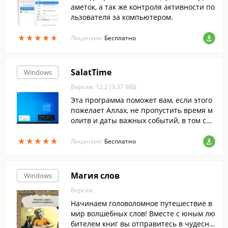
аметок, а так же контроля активности по
льзователя за компьютером.
★
★
★
★
★
★
★
★
★
★
Лицензия:
Бесплатно
SalatTime
Windows
Версия: 12.2 (3.37 МБ)
Эта программа поможет вам, если этого
пожелает Аллах, не пропустить время м
олитв и даты важных событий, в том слу
чае когда вы много времени проводите
★
★
★
★
★
★
★
★
★
★
за компьютером.
Лицензия:
Бесплатно
Магия слов
Windows
Версия:
Начинаем головоломное путешествие в
мир волшебных слов! Вместе с юным лю
бителем книг вы отправитесь в чудесну