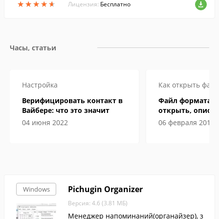
★
★
★
★
★
★
★
★
★
★
Лицензия:
Бесплатно
Часы, статьи
Настройка
Как открыть файл
Верифицировать контакт в
Файл формата I
Вайбере: что это значит
открыть, описан
особенности
04 июня 2022
06 февраля 2019
Pichugin Organizer
Windows
Версия: 4.6 (3.81 МБ)
Менеджер напоминаний(органайзер), з