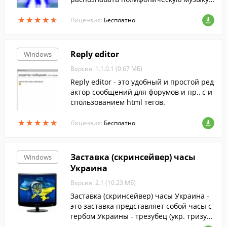
то есть содержащую много голосов.
★
★
★
★
★
★
★
★
★
★
Лицензия:
Бесплатно
Reply editor
Windows
Версия: 1.1.0.1 (0.67 МБ)
Reply editor - это удобный и простой ред
актор сообщений для форумов и пр., с и
спользованием html тегов.
★
★
★
★
★
★
★
★
★
★
Лицензия:
Бесплатно
Заставка (скринсейвер) часы
Windows
Украина
Версия: 2.1 (10.23 МБ)
Заставка (скринсейвер) часы Украина -
это заставка представляет собой часы с
гербом Украины - трезубец (укр. тризуб)
князя Владимира