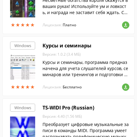
Несметные богатства короля окажутся в
ваших руках! Используйте ум и ловкост
ь, и награда не заставит себя ждать. Сос
тавляйте из драгоценных камней разно
★
★
★
★
★
★
★
★
★
★
образные фигуры на игровом поле, полу
Лицензия:
Платно
чайте бонусы и очки.
Курсы и семинары
Windows
Версия: 1.0.2 (3.4 МБ)
Курсы и семинары, программа предназ
начена для учета слушателей курсов, се
минаров или тренингов и подготовки не
обходимой документации.
★
★
★
★
★
★
★
★
★
★
Лицензия:
Бесплатно
TS-WIDI Pro (Russian)
Windows
Версия: 4.40 (1.56 МБ)
Преобразует цифровые музыкальные за
писи в команды MIDI. Программа умеет
распознавать полифоническую музыку,