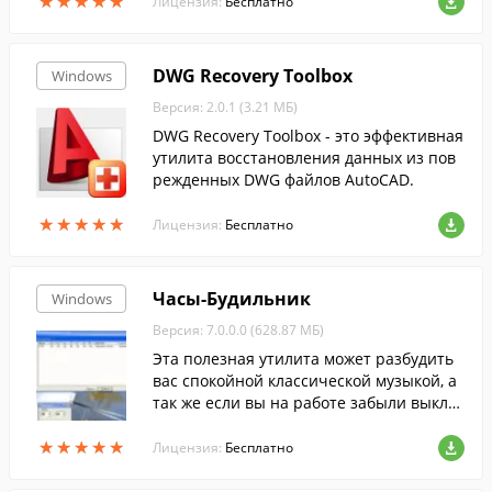
★
★
★
★
★
★
★
★
★
★
вок.
Лицензия:
Бесплатно
DWG Recovery Toolbox
Windows
Версия: 2.0.1 (3.21 МБ)
DWG Recovery Toolbox - это эффективная
утилита восстановления данных из пов
режденных DWG файлов AutoCAD.
★
★
★
★
★
★
★
★
★
★
Лицензия:
Бесплатно
Часы-Будильник
Windows
Версия: 7.0.0.0 (628.87 МБ)
Эта полезная утилита может разбудить
вас спокойной классической музыкой, а
так же если вы на работе забыли выклю
чить компьютер она это сделает за вас.
★
★
★
★
★
★
★
★
★
★
Лицензия:
Бесплатно