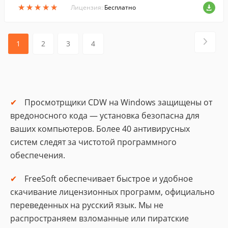
★
★
★
★
★
★
★
★
★
★
Лицензия:
Бесплатно
1
2
3
4
Просмотрщики CDW на Windows защищены от
вредоносного кода — установка безопасна для
ваших компьютеров. Более 40 антивирусных
систем следят за чистотой программного
обеспечения.
FreeSoft обеспечивает быстрое и удобное
скачивание лицензионных программ, официально
переведенных на русский язык. Мы не
распространяем взломанные или пиратские