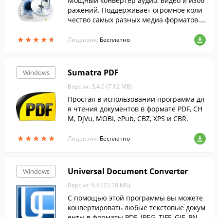
Мощный конвертер аудио, видео и изоб
ражений. Поддерживает огромное коли
чество самых разных медиа форматов....
★
★
★
★
★
★
★
★
★
★
Лицензия:
Бесплатно
Sumatra PDF
Windows
Версия: 3.4.6 (7.12 МБ)
Простая в использовании программа дл
я чтения документов в формате PDF, CH
M, DjVu, MOBI, ePub, CBZ, XPS и CBR.
★
★
★
★
★
★
★
★
★
★
Лицензия:
Бесплатно
Universal Document Converter
Windows
Версия: 6.8 (23.18 МБ)
С помощью этой программы вы можете
конвертировать любые текстовые докум
енты в форматы PDF, JPEG, TIFF, GIF, PNG