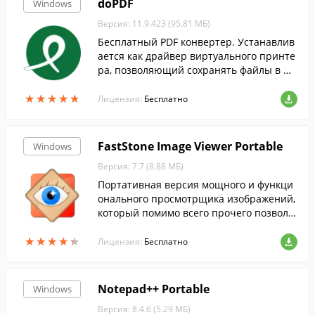
doPDF
Windows
Версия: 11.9.423 (95.81 МБ)
Бесплатный PDF конвертер. Устанавлив
ается как драйвер виртуального принте
ра, позволяющий сохранять файлы в фо
рмат PDF из любого приложения, которо
★
★
★
★
★
★
★
★
★
★
е поддерживает функцию печати.
Лицензия:
Бесплатно
FastStone Image Viewer Portable
Windows
Версия: 7.7 (8.88 МБ)
Портативная версия мощного и функци
онального просмотрщика изображений,
который помимо всего прочего позволя
ет редактировать и конвертировать кар
★
★
★
★
★
★
★
★
★
★
тинки....
Лицензия:
Бесплатно
Notepad++ Portable
Windows
Версия: 8.4.6 (5.29 МБ)