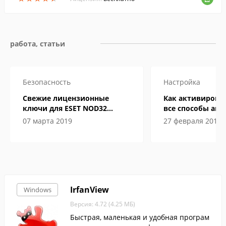
работа, статьи
Безопасность
Настройка
Свежие лицензионные
Как активировать
ключи для ESET NOD32
все способы ак
Internet Security до 2019-2020
07 марта 2019
27 февраля 2019
года
IrfanView
Windows
Версия: 4.72 (4.25 МБ)
Быстрая, маленькая и удобная програм