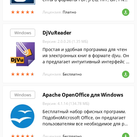
и др.
★
★
★
★
★
★
★
★
★
★
Лицензия:
Платно
DjVuReader
Windows
Версия: 2.0.0.26 (1.35 МБ)
Простая и удобная программа для чтен
ия электронных книг в формате djvu. Он
а предлагает интуитивный интерфейс с
поддержкой вкладок, и два режима отоб
★
★
★
★
★
★
★
★
★
★
ражения страниц....
Лицензия:
Бесплатно
Apache OpenOffice для Windows
Windows
Версия: 4.1.14 (134.78 МБ)
Бесплатный набор офисных программ.
ПодобноMicrosoft Office, он предлагает
пользователям все необходимое для раб
оты с электронными документами....
★
★
★
★
★
★
★
★
★
★
Лицензия:
Бесплатно