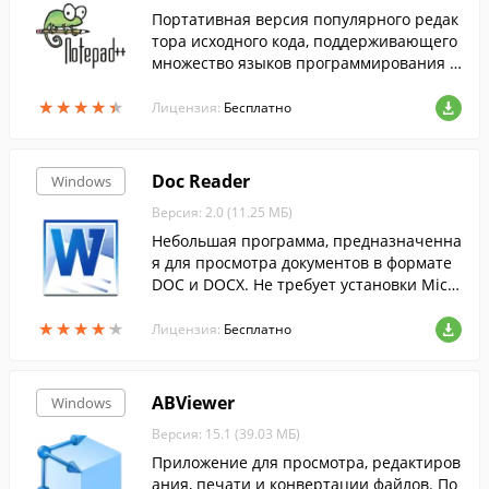
Портативная версия популярного редак
тора исходного кода, поддерживающего
множество языков программирования и
разметки.
★
★
★
★
★
★
★
★
★
★
Лицензия:
Бесплатно
Doc Reader
Windows
Версия: 2.0 (11.25 МБ)
Небольшая программа, предназначенна
я для просмотра документов в формате
DOC и DOCX. Не требует установки Micr
osoft Office.
★
★
★
★
★
★
★
★
★
★
Лицензия:
Бесплатно
ABViewer
Windows
Версия: 15.1 (39.03 МБ)
Приложение для просмотра, редактиров
ания, печати и конвертации файлов. По