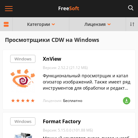
Категории
Лицензия
Просмотрщики CDW на Windows
XnView
Windows
Версия: 2.52.2 (21.12 МБ)
Функциональный просмотрщик и катал
огизатор изображений. Также имеет ряд
инструментов для обработки и редактир
ования изображений....
★
★
★
★
★
★
★
★
★
★
Лицензия:
Бесплатно
Format Factory
Windows
Версия: 5.15.0.0 (101.88 МБ)