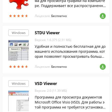
ма для просмотра графики на компьюте
ре. Поддерживает все распространенны
е графические форматы.
★
★
★
★
★
★
★
★
★
★
Лицензия:
Бесплатно
STDU Viewer
Windows
Версия: 1.6.375 (2.51 МБ)
Удобная и полностью бесплатная для до
машнего использования программа, кот
орая позволяет просматривать большое
количество форматов текста, книг и ком
★
★
★
★
★
★
★
★
★
★
иксов.
Лицензия:
Бесплатно
VSD Viewer
Windows
Версия: 2.0 (11.39 МБ)
Программа для просмотра документов
Microsoft Office Visio (VSD). Для работы э
той программа не требуется установка