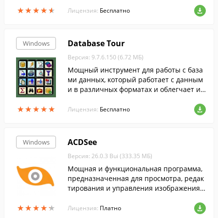
Microsoft Office Visio. Данная программа
★
★
★
★
★
★
★
★
★
★
позволяет открывать, просматрива...
Лицензия:
Бесплатно
Database Tour
Windows
Версия: 9.7.6.150 (6.72 МБ)
Мощный инструмент для работы с база
ми данных, который работает с данным
и в различных форматах и облегчает ил
и автоматизирует наиболее часто испол
★
★
★
★
★
★
★
★
★
★
ьзуемые операции с базами данных.
Лицензия:
Бесплатно
ACDSee
Windows
Версия: 26.0.3 Bui (333.35 МБ)
Мощная и функциональная программа,
предназначенная для просмотра, редак
тирования и управления изображениям
и....
★
★
★
★
★
★
★
★
★
★
Лицензия:
Платно