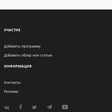
Бенчмарк AnTuTu
опубликовал список самых
производительных
смартфонов августа
06 мая 2021
УЧАСТИЕ
Добавить программу
Добавить обзор или статью
ИНФОРМАЦИЯ
Контакты
Реклама