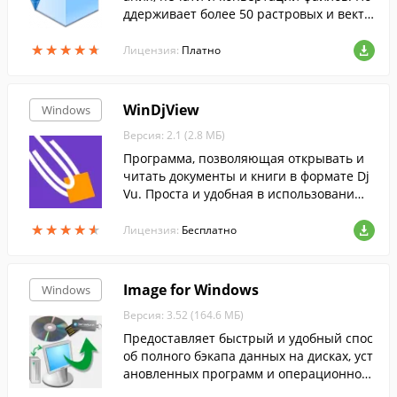
ддерживает более 50 растровых и векто
рных форматов, в том числе, AutoCAD D
★
★
★
★
★
★
★
★
★
★
WG, DXF, DWF и многих других.
Лицензия:
Платно
WinDjView
Windows
Версия: 2.1 (2.8 МБ)
Программа, позволяющая открывать и
читать документы и книги в формате Dj
Vu. Проста и удобная в использовани
и....
★
★
★
★
★
★
★
★
★
★
Лицензия:
Бесплатно
Image for Windows
Windows
Версия: 3.52 (164.6 МБ)
Предоставляет быстрый и удобный спос
об полного бэкапа данных на дисках, уст
ановленных программ и операционной
системы.