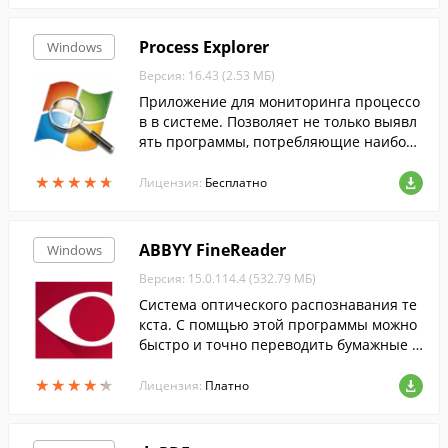
Process Explorer
Windows
Версия: 16.43 (2.53 МБ)
Приложение для мониторинга процессо
в в системе. Позволяет не только выявл
ять программы, потребляющие наиболь
шее количество ресурсов, но и узнавать,
★
★
★
★
★
★
★
★
★
★
какие файлы и папки они используют.
Лицензия:
Бесплатно
ABBYY FineReader
Windows
Версия: 15.0.114.4 (532.79 МБ)
Cистема оптического распознавания те
кста. С помщью этой программы можно
быстро и точно переводить бумажные д
окументы, PDF-файлы и цифровые фотог
★
★
★
★
★
★
★
★
★
★
рафии документов в редактируемый фо
Лицензия:
Платно
рмат....