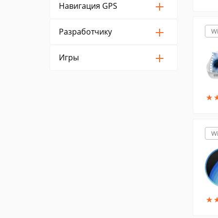
Навигация GPS
Разработчику
W
Игры
★
★
W
★
★