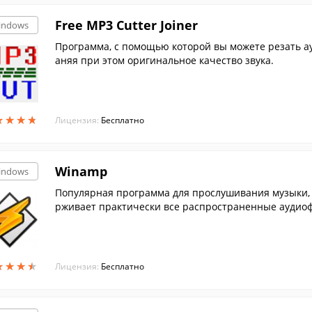
Free MP3 Cutter Joiner
indows
Программа, с помощью которой вы можете резать ау
аняя при этом оригинальное качество звука.
★
★
★
★
★
★
★
★
Лицензия:
Бесплатно
Winamp
indows
Популярная программа для прослушивания музыки, 
рживает практически все распространенные аудиоф
★
★
★
★
★
★
★
★
Лицензия:
Бесплатно