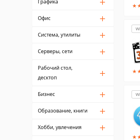
Графика
★
★
Офис
W
Система, утилиты
Серверы, сети
Рабочий стол,
★
★
десктоп
Бизнес
W
Образование, книги
Хобби, увлечения
★
★