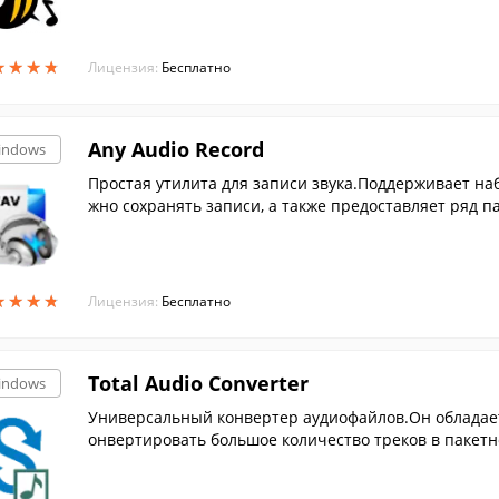
★
★
★
★
★
★
★
★
Лицензия:
Бесплатно
Any Audio Record
indows
Простая утилита для записи звука.Поддерживает на
жно сохранять записи, а также предоставляет ряд п
★
★
★
★
★
★
★
★
Лицензия:
Бесплатно
Total Audio Converter
indows
Универсальный конвертер аудиофайлов.Он обладает
онвертировать большое количество треков в пакет