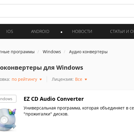
IOS
ANDROID
НОВОСТИ
СТАТЬИ И 
тные программы
Windows
Аудио конвертеры
оконвертеры для Windows
овка:
по рейтингу
Лицензия:
Все
EZ CD Audio Converter
indows
Универсальная программа, которая объединяет в се
"прожигалки" дисков.