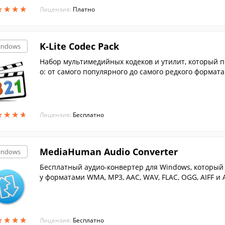
★
★
★
★
★
★
★
★
Лицензия:
Платно
K-Lite Codec Pack
indows
Набор мультимедийных кодеков и утилит, который п
о: от самого популярного до самого редкого формата.
★
★
★
★
★
★
★
★
Лицензия:
Бесплатно
MediaHuman Audio Converter
indows
Бесплатный аудио-конвертер для Windows, который
у форматами WMA, MP3, AAC, WAV, FLAC, OGG, AIFF и Ap
★
★
★
★
★
★
★
★
Лицензия:
Бесплатно