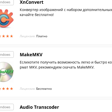
XnConvert
indows
Конвертер изображений с набором дополнительных 
качайте бесплатно!
★
★
★
★
★
★
★
★
Лицензия:
Платно
MakeMKV
indows
Еслихотите получить возможность легко и быстро ко
рмат MKV, рекомендуем скачать MakeMKV.
★
★
★
★
★
★
★
★
Лицензия:
Бесплатно
Audio Transcoder
indows