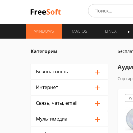
WINDOWS
MAC OS
LINUX
Категории
Беспла
Ауди
Безопасность
Сортир
Интернет
W
Связь, чаты, email
Мультимедиа