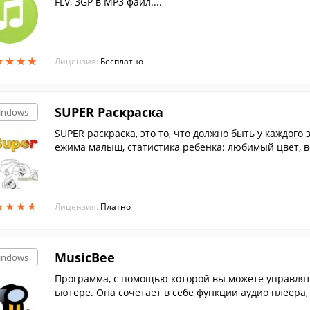
FLV, 3GP в MP3 файл....
★
★
★
★
★
★
★
★
Лицензия:
Бесплатно
SUPER Раскраска
indows
SUPER раскраска, это то, что должно быть у каждого 
ежима малыш, статистика ребенка: любимый цвет, 
и др.
★
★
★
★
★
★
★
★
Лицензия:
Платно
MusicBee
indows
Программа, с помощью которой вы можете управлят
ьютере. Она сочетает в себе функции аудио плеера, 