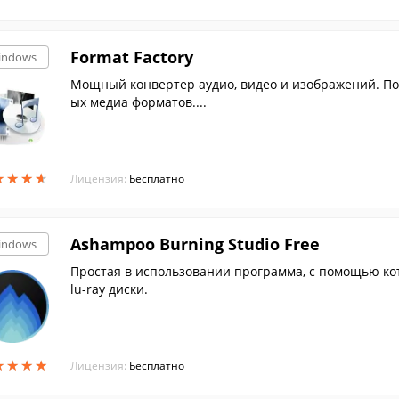
Format Factory
indows
Мощный конвертер аудио, видео и изображений. По
ых медиа форматов....
★
★
★
★
★
★
★
★
Лицензия:
Бесплатно
Ashampoo Burning Studio Free
indows
Простая в использовании программа, с помощью ко
lu-ray диски.
★
★
★
★
★
★
★
★
Лицензия:
Бесплатно