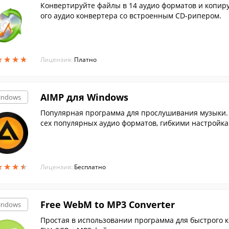
Конвертируйте файлы в 14 аудио форматов и копир
ого аудио конвертера со встроенным CD-рипером.
★
★
★
★
★
★
★
★
Лицензия:
Платно
AIMP для Windows
indows
Популярная программа для прослушивания музыки. 
сех популярных аудио форматов, гибкими настройка
★
★
★
★
★
★
★
★
Лицензия:
Бесплатно
Free WebM to MP3 Converter
indows
Простая в использовании программа для быстрого 