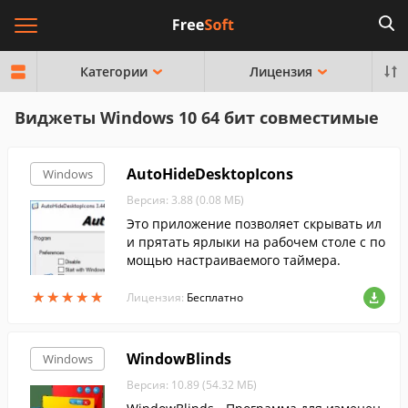
Категории
Лицензия
Виджеты Windows 10 64 бит совместимые
AutoHideDesktopIcons
Windows
Версия: 3.88 (0.08 МБ)
Это приложение позволяет скрывать ил
и прятать ярлыки на рабочем столе с по
мощью настраиваемого таймера.
★
★
★
★
★
★
★
★
★
★
Лицензия:
Бесплатно
WindowBlinds
Windows
Версия: 10.89 (54.32 МБ)