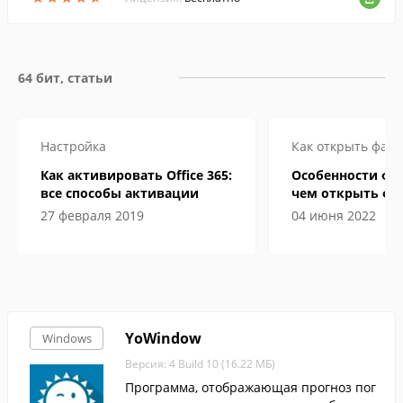
64 бит, статьи
Настройка
Как открыть файл
Как активировать Office 365:
Особенности фор
все способы активации
чем открыть фа
электронной кн
27 февраля 2019
04 июня 2022
YoWindow
Windows
Версия: 4 Build 10 (16.22 МБ)
Программа, отображающая прогноз пог