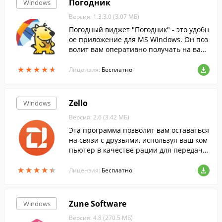
Погодник
Windows
Версия: 1.3.3.0 (3.07 МБ)
Погодный виджет "Погодник" - это удобн
ое приложение для MS Windows. Он поз
волит вам оперативно получать на ваш
компьютер прогноз погоды на сегодня и
★
★
★
★
★
★
★
★
★
★
завтра для выбранного вами города.
Лицензия:
Бесплатно
Zello
Windows
Версия: 2.6 (3.42 МБ)
Эта программа позволит вам оставаться
на связи с друзьями, используя ваш ком
пьютер в качестве рации для передачи
голоса в реальном времени....
★
★
★
★
★
★
★
★
★
★
Лицензия:
Бесплатно
Zune Software
Windows
Версия: 4.8 (270.5 МБ)