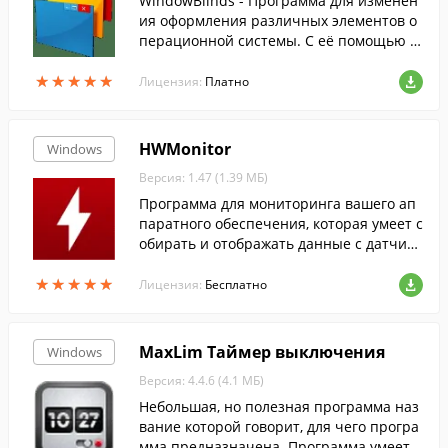
WindowBlinds - Программа для изменен
ия оформления различных элементов о
перационной системы. С её помощью м
ожно изменить вид рабочего стола, наст
★
★
★
★
★
★
★
★
★
★
роить тему оформления и многое друго
Лицензия:
Платно
е.
HWMonitor
Windows
Версия: 1.47 (1.39 МБ)
Программа для мониторинга вашего ап
паратного обеспечения, которая умеет с
обирать и отображать данные с датчико
в: напряжения, температуры и скорости
★
★
★
★
★
★
★
★
★
★
вентиляторов.
Лицензия:
Бесплатно
MaxLim Таймер выключения
Windows
Версия: 4.4.6 (4.1 МБ)
Небольшая, но полезная программа наз
вание которой говорит, для чего програ
мма предназначена. Программа умеет в