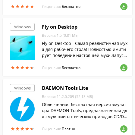
мма позволяет формировать в отчеты X
★
★
★
★
★
★
★
★
★
★
ML и HTML.
Лицензия:
Бесплатно
Fly on Desktop
Windows
Версия: 1.5 (0.81 МБ)
Fly on Desktop - Самая реалистичная мух
а для рабочего стола! Полностью имити
рует поведение настоящей мухи.Запуст
ите их 5-10 штук, и Вы поверите, что он
★
★
★
★
★
★
★
★
★
★
и настоящие.
Лицензия:
Бесплатно
DAEMON Tools Lite
Windows
Версия: 11.2.0.209 (52.13 МБ)
Облегченная бесплатная версия эмулят
ора DAEMON Tools, предназначенная дл
я эмуляции оптических приводов CD/DV
D и BluRay дисков.
★
★
★
★
★
★
★
★
★
★
Лицензия:
Платно