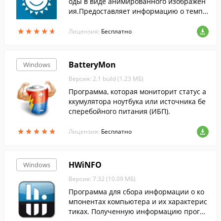
оды в виде анимированного изображен
ия.Предоставляет информацию о темпе
ратуре воздуха, направлении и скорост
★
★
★
★
★
★
★
★
★
★
и ветра, облачности и пр.
Лицензия:
Бесплатно
BatteryMon
Windows
Версия: 2.1 build (1.23 МБ)
Программа, которая мониторит статус а
ккумулятора ноутбука или источника бе
сперебойного питания (ИБП).
★
★
★
★
★
★
★
★
★
★
Лицензия:
Бесплатно
HWiNFO
Windows
Версия: 7.32 (10.09 МБ)
Программа для сбора информации о ко
мпонентах компьютера и их характерис
тиках. Полученную информацию програ