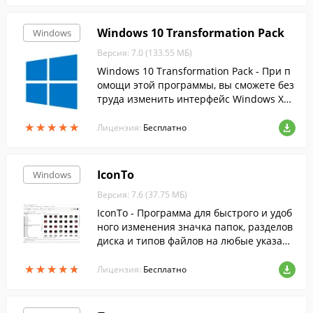
Windows 10 Transformation Pack
Windows
Версия: 7.0 (133.55 МБ)
Windows 10 Transformation Pack - При п
омощи этой программы, вы сможете без
труда изменить интерфейс Windows XP,
Vista, 7, 8 и 8.1 на более современный и
★
★
★
★
★
★
★
★
★
★
нтерфейс десятки.
Лицензия:
Бесплатно
IconTo
Windows
Версия: 7.6 (37.75 МБ)
IconTo - Программа для быстрого и удоб
ного изменения значка папок, разделов
диска и типов файлов на любые указанн
ые вами (ICO, PNG, JPG или из ресурсов).
★
★
★
★
★
★
★
★
★
★
Лицензия:
Бесплатно