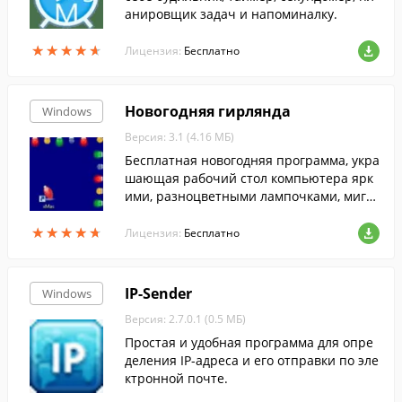
анировщик задач и напоминалку.
★
★
★
★
★
★
★
★
★
★
Лицензия:
Бесплатно
Новогодняя гирлянда
Windows
Версия: 3.1 (4.16 МБ)
Бесплатная новогодняя программа, укра
шающая рабочий стол компьютера ярк
ими, разноцветными лампочками, мига
ние которых, предает по истине Нового
★
★
★
★
★
★
★
★
★
★
днее настроение.
Лицензия:
Бесплатно
IP-Sender
Windows
Версия: 2.7.0.1 (0.5 МБ)
Простая и удобная программа для опре
деления IP-адреса и его отправки по эле
ктронной почте.