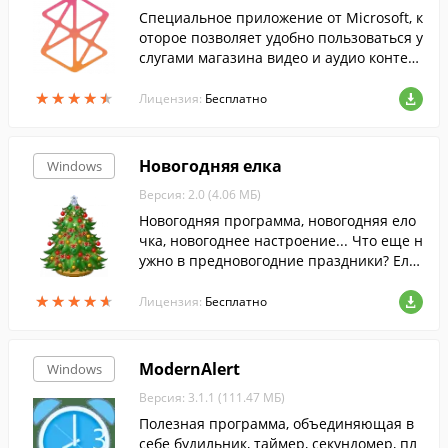
Специальное приложение от Microsoft, к
оторое позволяет удобно пользоваться у
слугами магазина видео и аудио контен
та, а также синхронизировать вашу колл
★
★
★
★
★
★
★
★
★
★
екцию медиа между Windows Phone-уст
Лицензия:
Бесплатно
ройствами, компьютером и учетной зап
исью Zune.
Новогодняя елка
Windows
Версия: 2.0 (4.06 МБ)
Новогодняя программа, новогодняя ело
чка, новогоднее настроение... Что еще н
ужно в предновогодние праздники? Ело
чки украшают дома, города, и, конечно
★
★
★
★
★
★
★
★
★
★
же, компьютеры...
Лицензия:
Бесплатно
ModernAlert
Windows
Версия: 3.1.1 (111.47 МБ)
Полезная программа, объединяющая в
себе будильник, таймер, секундомер, пл