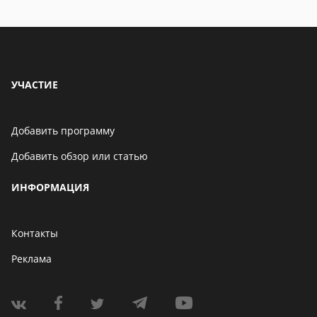
Бенчмарк AnTuTu
опубликовал список самых
производительных
смартфонов августа
06 мая 2021
УЧАСТИЕ
Добавить программу
Добавить обзор или статью
ИНФОРМАЦИЯ
Контакты
Реклама