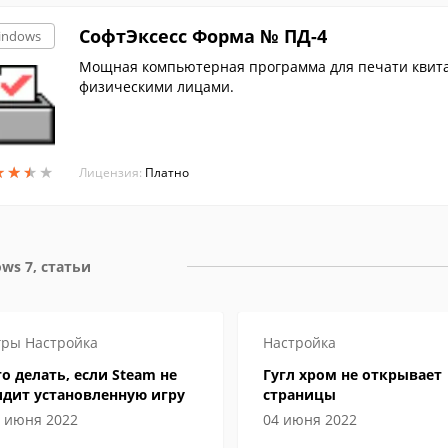
СофтЭксесс Форма № ПД-4
indows
Мощная компьютерная программа для печати квита
физическими лицами.
★
★
★
★
★
★
★
★
Лицензия:
Платно
ws 7, статьи
гры
Настройка
Настройка
о делать, если Steam не
Гугл хром не открывает
идит установленную игру
страницы
 июня 2022
04 июня 2022