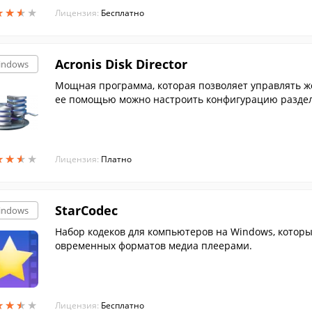
★
★
★
★
★
★
★
★
Лицензия:
Бесплатно
Acronis Disk Director
indows
Мощная программа, которая позволяет управлять ж
ее помощью можно настроить конфигурацию раздело
х....
★
★
★
★
★
★
★
★
Лицензия:
Платно
StarCodec
indows
Набор кодеков для компьютеров на Windows, которы
овременных форматов медиа плеерами.
★
★
★
★
★
★
★
★
Лицензия:
Бесплатно