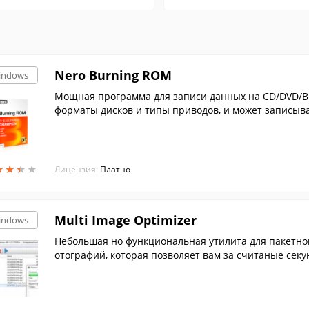
Nero Burning ROM
indows
Мощная программа для записи данных на CD/DVD/B
форматы дисков и типы приводов, и может записыва
в....
★
★
★
★
★
★
★
★
Лицензия:
Платно
Multi Image Optimizer
indows
Небольшая но функциональная утилита для пакетн
отографий, которая позволяет вам за считаные сек
качеством.