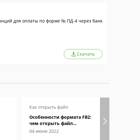
нций для оплаты по форме № ПД-4 через банк
Скачать
Как открыть файл
Как откры
Особенности формата FB2:
Формат eP
чем открыть файл
открыват
электронной книги
04 июня 2022
04 июня 2