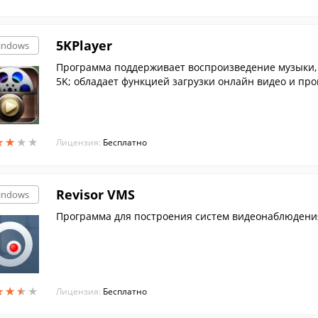
5KPlayer
indows
Программа поддерживает воспроизведение музыки, в
5K; обладает функцией загрузки онлайн видео и пр
цию AirPlay.
★
★
★
★
★
★
★
★
Лицензия:
Бесплатно
Revisor VMS
indows
Программа для построения систем видеонаблюдения 
★
★
★
★
★
★
★
★
Лицензия:
Бесплатно