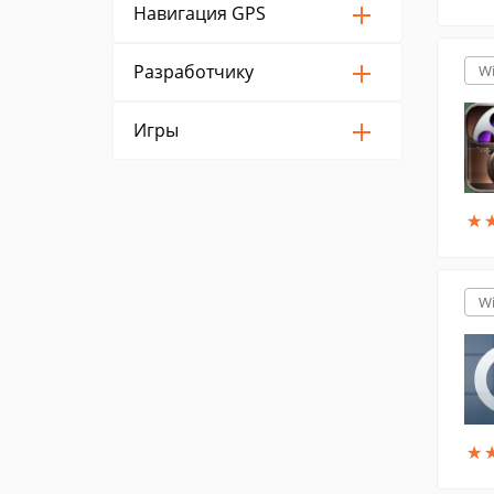
Навигация GPS
Разработчику
W
Игры
★
★
W
★
★