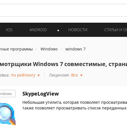
IOS
ANDROID
НОВОСТИ
СТАТЬИ И 
тные программы
Windows
windows 7
мотрщики Windows 7 совместимые, стран
овка:
по рейтингу
Лицензия:
Все
SkypeLogView
indows
Небольшая утилита, которая позволяет просматрива
также позволяет просматривать список переданных