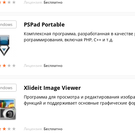
★
★
★
★
★
★
★
★
Лицензия:
Бесплатно
PSPad Portable
indows
Комплексная программа, разработанная в качестве 
рограммирования, включая PHP, C++ и т.д.
★
★
★
★
★
★
★
★
Лицензия:
Бесплатно
Xlideit Image Viewer
indows
Программа для просмотра и редактирования изобр
функций и поддерживает основные графические фо
★
★
★
★
★
★
★
★
Лицензия:
Бесплатно