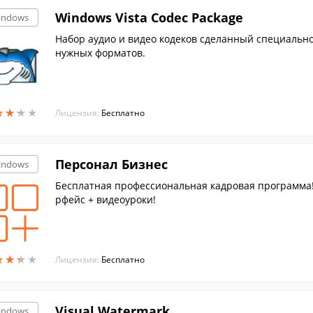
Windows Vista Codec Package
indows
Набор аудио и видео кодеков сделанный специально
нужных форматов.
★
★
★
★
★
★
★
★
Лицензия:
Бесплатно
Персонал Бизнес
indows
Бесплатная профессиональная кадровая программа
рфейс + видеоуроки!
★
★
★
★
★
★
★
★
Лицензия:
Бесплатно
Visual Watermark
indows