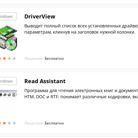
DriverView
indows
Выводит полный список всех установленных драйве
параметрам, кликнув на заголовок нужной колонки.
★
★
★
★
★
★
★
★
Лицензия:
Бесплатно
Read Assistant
indows
Программа для чтения электронных книг и документ
HTM, DOC и RTF; понимает различные кодировки, вкл
документы непосредственно из ZIP, RAR, ARJ, HA, LZH
★
★
★
★
★
★
★
★
Лицензия:
Бесплатно