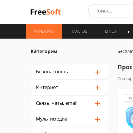
WINDOWS
MAC OS
LINUX
Категории
Беспла
Прос
Безопасность
Сортир
Интернет
W
Связь, чаты, email
Мультимедиа