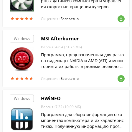
рных датчиков компьютера и управлен
ия скоростью вращения кулеров....
★
★
★
★
★
★
★
★
★
★
Лицензия:
Бесплатно
MSI Afterburner
Windows
Версия: 4.6.4 (51.75 МБ)
Программа, предназначенная для разго
на видеокарт NVIDIA и AMD (ATI) и мони
торинга их работы в режиме реального
времени....
★
★
★
★
★
★
★
★
★
★
Лицензия:
Бесплатно
HWiNFO
Windows
Версия: 7.32 (10.09 МБ)
Программа для сбора информации о ко
мпонентах компьютера и их характерис
тиках. Полученную информацию програ