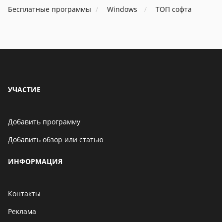
Бесплатные программы
Windows
ТОП софта
06 мая 2021
Бенчмарк AnTuTu
опубликовал список самых
производительных
смартфонов августа
06 мая 2021
УЧАСТИЕ
Добавить программу
Добавить обзор или статью
ИНФОРМАЦИЯ
Контакты
Реклама