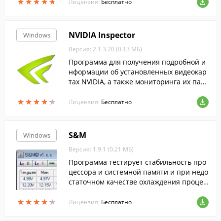
★
★
★
★
★
★
★
★
★
★
какие файлы и папки они используют.
Лицензия:
Бесплатно
NVIDIA Inspector
Windows
Версия: 2.1.3.20 (0.13 МБ)
Программа для получения подробной и
нформации об установленных видеокар
тах NVIDIA, а также мониторинга их пар
аметров.
★
★
★
★
★
★
★
★
★
★
Лицензия:
Бесплатно
S&M
Windows
Версия: 1.9.1 (0.21 МБ)
Программа тестирует стабильность про
цессора и системной памяти и при недо
статочном качестве охлаждения процес
сора или проблем с памятью возможно
★
★
★
★
★
★
★
★
★
★
зависание компьютера.
Лицензия:
Бесплатно