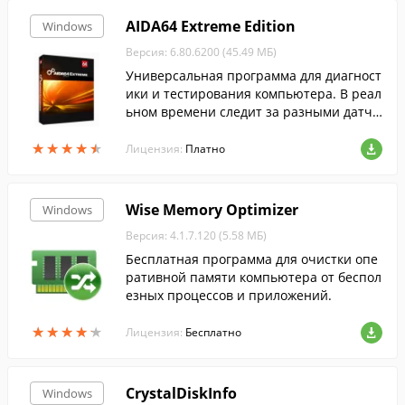
AIDA64 Extreme Edition
Windows
Версия: 6.80.6200 (45.49 МБ)
Универсальная программа для диагност
ики и тестирования компьютера. В реал
ьном времени следит за разными датчи
ками внутри компьютера, и выводит их
★
★
★
★
★
★
★
★
★
★
показания на экран.
Лицензия:
Платно
Wise Memory Optimizer
Windows
Версия: 4.1.7.120 (5.58 МБ)
Бесплатная программа для очистки опе
ративной памяти компьютера от беспол
езных процессов и приложений.
★
★
★
★
★
★
★
★
★
★
Лицензия:
Бесплатно
CrystalDiskInfo
Windows