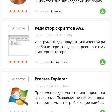
ы можете изменять содержимое образо
в, извлекать оттуда файлы или создават
★
★
★
★
★
★
★
★
★
★
ь ISO-файлы с жесткого диска.
Лицензия:
Платно
Редактор скриптов AVZ
Windows
Версия: 5.0.0.53 (1.16 МБ)
Инструмент для полуавтоматической ра
зработки скриптов для встроенного в AV
Z интерпретатора.
★
★
★
★
★
★
★
★
★
★
Лицензия:
Бесплатно
Process Explorer
Windows
Версия: 16.43 (2.53 МБ)
Приложение для мониторинга процессо
в в системе. Позволяет не только выявл
ять программы, потребляющие наиболь
шее количество ресурсов, но и узнавать,