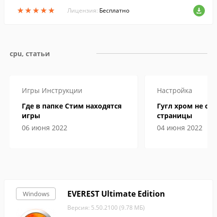
мма позволяет формировать в отчеты X
★
★
★
★
★
★
★
★
★
★
ML и HTML.
Лицензия:
Бесплатно
cpu, статьи
Игры
Инструкции
Настройка
Где в папке Стим находятся
Гугл хром не от
игры
страницы
06 июня 2022
04 июня 2022
EVEREST Ultimate Edition
Windows
Версия: 5.50.2100 (9.78 МБ)