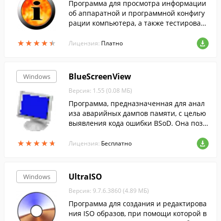
Программа для просмотра информации
об аппаратной и программной конфигу
рации компьютера, а также тестирован
ия компьютера.
★
★
★
★
★
★
★
★
★
★
Лицензия:
Платно
BlueScreenView
Windows
Версия: 1.55 (0.08 МБ)
Программа, предназначенная для анал
иза аварийных дампов памяти, с целью
выявления кода ошибки BSoD. Она позв
оляет узнать массу полезной информац
★
★
★
★
★
★
★
★
★
★
ии об ошибке, которая привела к сбою с
Лицензия:
Бесплатно
истемы, а также может указать на драйв
ер, который послужил причиной ошибк
и.
UltraISO
Windows
Версия: 9.7.6.3860 (4.89 МБ)
Программа для создания и редактирова
ния ISO образов, при помощи которой в