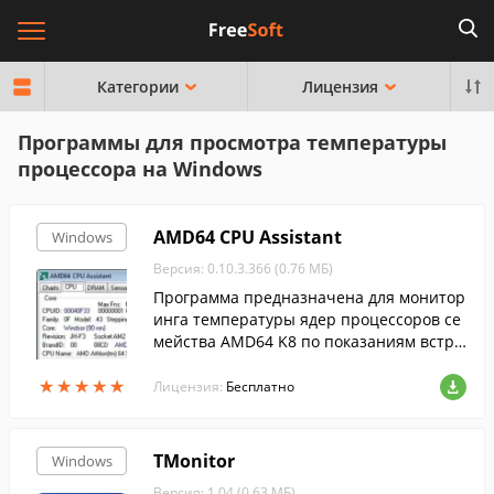
Категории
Лицензия
Программы для просмотра температуры
процессора на Windows
AMD64 CPU Assistant
Windows
Версия: 0.10.3.366 (0.76 МБ)
Программа предназначена для монитор
инга температуры ядер процессоров се
мейства AMD64 K8 по показаниям встро
енного в ядро сенсора с отображением
★
★
★
★
★
★
★
★
★
★
в трее температуры ядра, загрузки проц
Лицензия:
Бесплатно
ессор...
TMonitor
Windows
Версия: 1.04 (0.63 МБ)