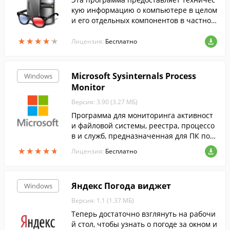
кую информацию о компьютере в целом
и его отдельных компонентов в частнос
ти.
★
★
★
★
★
★
★
★
★
★
Лицензия:
Бесплатно
Microsoft Sysinternals Process
Windows
Monitor
Версия: 3.90 (3.27 МБ)
Программа для мониторинга активност
и файловой системы, реестра, процессо
в и служб, предназначенная для ПК под
управлением ОС Windows....
★
★
★
★
★
★
★
★
★
★
Лицензия:
Бесплатно
Яндекс Погода виджет
Windows
Версия: 1.1 (1.37 МБ)
Теперь достаточно взглянуть на рабочи
й стол, чтобы узнать о погоде за окном и