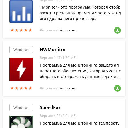
TMonitor - это программа, которая отобр
ажает в реальном времени частоту кажд
ого ядра вашего процессора.
★
★
★
★
★
★
★
★
★
★
Лицензия:
Бесплатно
HWMonitor
Windows
Версия: 1.47 (1.39 МБ)
Программа для мониторинга вашего ап
паратного обеспечения, которая умеет с
обирать и отображать данные с датчико
в: напряжения, температуры и скорости
★
★
★
★
★
★
★
★
★
★
вентиляторов.
Лицензия:
Бесплатно
SpeedFan
Windows
Версия: 4.52 (2.94 МБ)
Программа для мониторинга температу