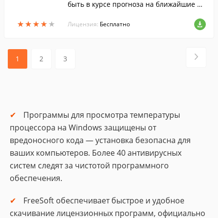
быть в курсе прогноза на ближайшие дн
и.
★
★
★
★
★
★
★
★
★
★
Лицензия:
Бесплатно
1
2
3
Программы для просмотра температуры
процессора на Windows защищены от
вредоносного кода — установка безопасна для
ваших компьютеров. Более 40 антивирусных
систем следят за чистотой программного
обеспечения.
FreeSoft обеспечивает быстрое и удобное
скачивание лицензионных программ, официально