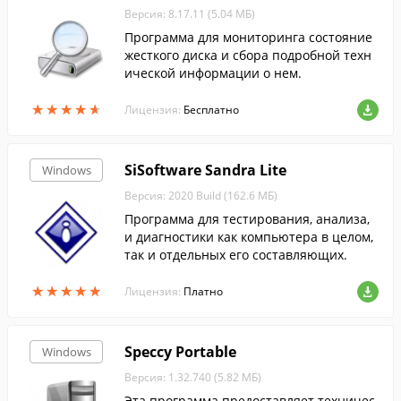
Версия: 8.17.11 (5.04 МБ)
Программа для мониторинга состояние
жесткого диска и сбора подробной техн
ической информации о нем.
★
★
★
★
★
★
★
★
★
★
Лицензия:
Бесплатно
SiSoftware Sandra Lite
Windows
Версия: 2020 Build (162.6 МБ)
Программа для тестирования, анализа,
и диагностики как компьютера в целом,
так и отдельных его составляющих.
★
★
★
★
★
★
★
★
★
★
Лицензия:
Платно
Speccy Portable
Windows
Версия: 1.32.740 (5.82 МБ)
Эта программа предоставляет техничес