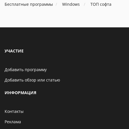
Бесплатные программы
Windows
ТОП софта
06 мая 2021
Бенчмарк AnTuTu
опубликовал список самых
производительных
смартфонов августа
06 мая 2021
УЧАСТИЕ
Добавить программу
Добавить обзор или статью
ИНФОРМАЦИЯ
Контакты
Реклама