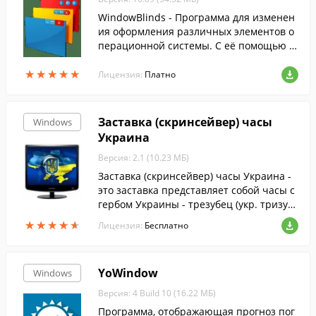
WindowBlinds - Программа для изменен
ия оформления различных элементов о
перационной системы. С её помощью м
ожно изменить вид рабочего стола, наст
★
★
★
★
★
★
★
★
★
★
роить тему оформления и многое друго
Лицензия:
Платно
е.
Заставка (скринсейвер) часы
Windows
Украина
Версия: 2.1 (10.23 МБ)
Заставка (скринсейвер) часы Украина -
это заставка представляет собой часы с
гербом Украины - трезубец (укр. тризуб)
князя Владимира
★
★
★
★
★
★
★
★
★
★
Лицензия:
Бесплатно
YoWindow
Windows
Версия: 4 Build 10 (16.22 МБ)
Программа, отображающая прогноз пог