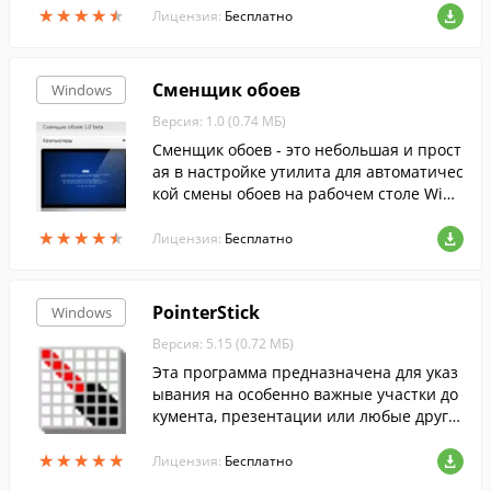
★
★
★
★
★
★
★
★
★
★
омпьютере.
Лицензия:
Бесплатно
Сменщик обоев
Windows
Версия: 1.0 (0.74 МБ)
Сменщик обоев - это небольшая и прост
ая в настройке утилита для автоматичес
кой смены обоев на рабочем столе Wind
ows.
★
★
★
★
★
★
★
★
★
★
Лицензия:
Бесплатно
PointerStick
Windows
Версия: 5.15 (0.72 МБ)
Эта программа предназначена для указ
ывания на особенно важные участки до
кумента, презентации или любые други
е элементы на экране.
★
★
★
★
★
★
★
★
★
★
Лицензия:
Бесплатно