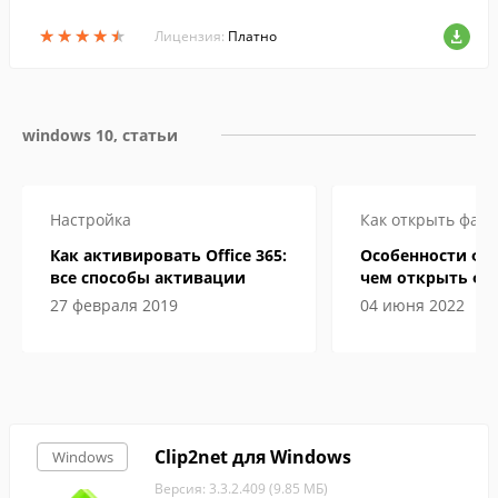
м времени. Она отлично подходит для з
★
★
★
★
★
★
★
★
★
★
аписи высококачественных видео ролик
Лицензия:
Платно
ов.
windows 10, статьи
Настройка
Как открыть файл
Как активировать Office 365:
Особенности фор
все способы активации
чем открыть фа
электронной кн
27 февраля 2019
04 июня 2022
Clip2net для Windows
Windows
Версия: 3.3.2.409 (9.85 МБ)