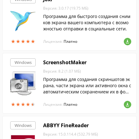
Версия: 3.0.17 (19.75 МБ)
Программа для быстрого создания сним
ков экрана вашего компьютера с возмо
жностью отправки в социальные сети.
★
★
★
★
★
★
★
★
★
★
Лицензия:
Платно
ScreenshotMaker
Windows
Версия: 8.2 (1.07 МБ)
Программа для создания скриншотов эк
рана, части экрана или активного окна с
автоматическим сохранением их в форм
атах .png, .jpg, .gif или .bmp в выбранну
★
★
★
★
★
★
★
★
★
★
ю пользователем директорию.
Лицензия:
Платно
ABBYY FineReader
Windows
Версия: 15.0.114.4 (532.79 МБ)