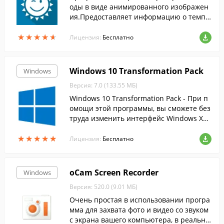
оды в виде анимированного изображен
ия.Предоставляет информацию о темпе
ратуре воздуха, направлении и скорост
★
★
★
★
★
★
★
★
★
★
и ветра, облачности и пр.
Лицензия:
Бесплатно
Windows 10 Transformation Pack
Windows
Версия: 7.0 (133.55 МБ)
Windows 10 Transformation Pack - При п
омощи этой программы, вы сможете без
труда изменить интерфейс Windows XP,
Vista, 7, 8 и 8.1 на более современный и
★
★
★
★
★
★
★
★
★
★
нтерфейс десятки.
Лицензия:
Бесплатно
oCam Screen Recorder
Windows
Версия: 520.0 (9.01 МБ)
Очень простая в использовании програ
мма для захвата фото и видео со звуком
с экрана вашего компьютера, в реально