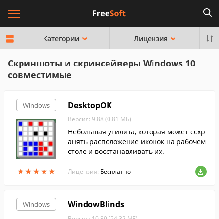
Категории
Лицензия
Скриншоты и скринсейверы Windows 10
совместимые
DesktopOK
Windows
Версия: 9.88 (0.81 МБ)
Небольшая утилита, которая может сохр
анять расположение иконок на рабочем
столе и восстанавливать их.
★
★
★
★
★
★
★
★
★
★
Лицензия:
Бесплатно
WindowBlinds
Windows
Версия: 10.89 (54.32 МБ)