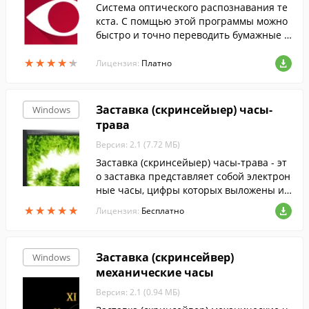
Cистема оптического распознавания те
кста. С помщью этой программы можно
быстро и точно переводить бумажные д
окументы, PDF-файлы и цифровые фотог
★
★
★
★
★
★
★
★
★
★
рафии документов в редактируемый фо
Лицензия:
Платно
рмат....
Заставка (скринсейыер) часы-
Windows
трава
Версия: 2.1 (7.72 МБ)
Заставка (скринсейыер) часы-трава - эт
о заставка представляет собой электрон
ные часы, цифры которых выложены из
травы.
★
★
★
★
★
★
★
★
★
★
Лицензия:
Бесплатно
Заставка (скринсейвер)
Windows
механические часы
Версия: 2.1 (0.94 МБ)