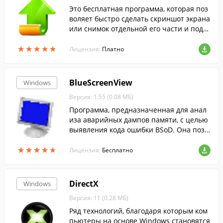
Это бесплатная программа, которая поз
воляет быстро сделать скриншот экрана
или снимок отдельной его части и поде
литься им.
★
★
★
★
★
★
★
★
★
★
Лицензия:
Платно
BlueScreenView
Windows
Версия: 1.55 (0.08 МБ)
Программа, предназначенная для анал
иза аварийных дампов памяти, с целью
выявления кода ошибки BSoD. Она позв
оляет узнать массу полезной информац
★
★
★
★
★
★
★
★
★
★
ии об ошибке, которая привела к сбою с
Лицензия:
Бесплатно
истемы, а также может указать на драйв
ер, который послужил причиной ошибк
и.
DirectX
Windows
Версия: 11 (0.28 МБ)
Ряд технологий, благодаря которым ком
пьютеры на основе Windows становятся