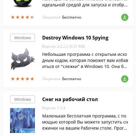
идеальной средой для запуска и отобра
жения приложений, богатых элементам
★
★
★
★
★
★
★
★
★
★
и мультимедиа....
Лицензия:
Бесплатно
Destroy Windows 10 Spying
Windows
Версия: 2.2.2.2 (0.31 МБ)
Небольшая программа с открытым исхо
дным кодом, которая поможет вам избав
иться от "слежки" в Windows 10. Она бы
стро обнаружит и отключит все парамет
★
★
★
★
★
★
★
★
★
★
ры телеметрии, отвечающие за отслежи
Лицензия:
Бесплатно
вани...
Снег на рабочий стол
Windows
Версия: 1.3.3
Маленькая бесплатная программа, с по
мощью которой Вы можете запустить сн
ежинки на вашем Рабочем столе. Прогр
амма совсем не мешает при работе на к