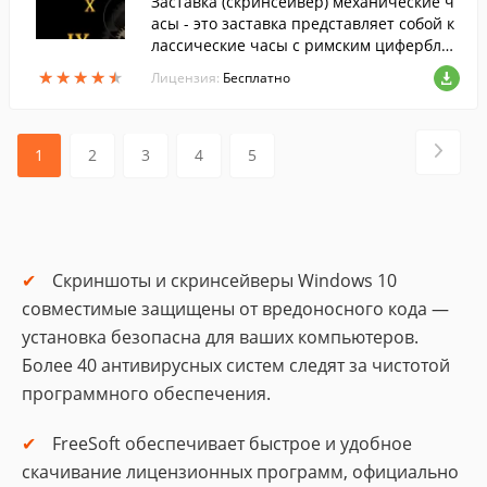
Заставка (скринсейвер) механические ч
асы - это заставка представляет собой к
лассические часы с римским циферблат
ом.
★
★
★
★
★
★
★
★
★
★
Лицензия:
Бесплатно
1
2
3
4
5
Скриншоты и скринсейверы Windows 10
совместимые защищены от вредоносного кода —
установка безопасна для ваших компьютеров.
Более 40 антивирусных систем следят за чистотой
программного обеспечения.
FreeSoft обеспечивает быстрое и удобное
скачивание лицензионных программ, официально