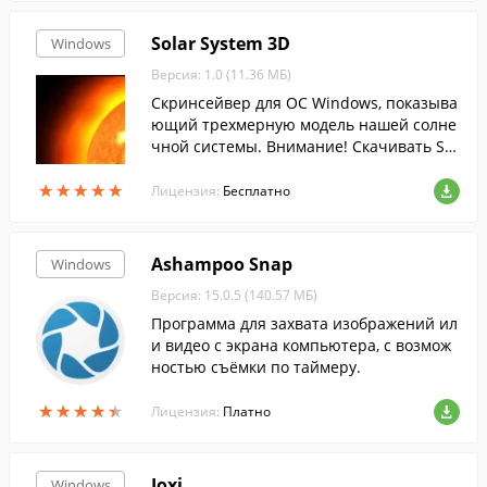
Solar System 3D
Windows
Версия: 1.0 (11.36 МБ)
Скринсейвер для ОС Windows, показыва
ющий трехмерную модель нашей солне
чной системы. Внимание! Скачивать Sol
ar System 3D у нас безопасно: Все файл
★
★
★
★
★
★
★
★
★
★
ы FreeSoft ежедневно сканируются анти
Лицензия:
Бесплатно
вирусом.
Ashampoo Snap
Windows
Версия: 15.0.5 (140.57 МБ)
Программа для захвата изображений ил
и видео с экрана компьютера, с возмож
ностью съёмки по таймеру.
★
★
★
★
★
★
★
★
★
★
Лицензия:
Платно
Joxi
Windows