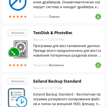
ения драйверов. Онаавтоматически ска
нирует систему и находит драйвера, кот
орые необходимо обновить.
★
★
★
★
★
★
★
★
★
★
Лицензия:
Платно
TestDisk & PhotoRec
Windows
Версия: 7.1 (20.54 МБ)
Программа для восстановления данных.
Прежде всего предназначена для восста
новления потерянных разделов и/или в
осстановления загрузочной области дис
★
★
★
★
★
★
★
★
★
★
ков.
Лицензия:
Бесплатно
Exiland Backup Standard
Windows
Версия: 6.1 (6.77 МБ)
Exiland Backup Standard - бесплатная пр
ограмма резервного копирования файл
ов и папок на внешний HDD, флешку, по