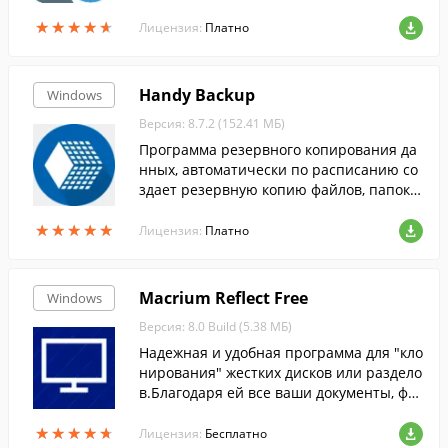
сети, на FTP.
★
★
★
★
★
★
★
★
★
★
Лицензия:
Платно
Handy Backup
Windows
Версия: 8.7.2 (152.41 МБ)
Программа резервного копирования да
нных, автоматически по расписанию со
здает резервную копию файлов, папок,
баз данных или всего жесткого диска на
★
★
★
★
★
★
★
★
★
★
современные устройства хранения.
Лицензия:
Платно
Macrium Reflect Free
Windows
Версия: 8.0 Build (5.38 МБ)
Надежная и удобная программа для "кло
нирования" жестких дисков или раздело
в.Благодаря ей все ваши документы, фот
ографии, музыка, письма и другие важн
★
★
★
★
★
★
★
★
★
★
ые файлы будут в сохранности.
Лицензия:
Бесплатно