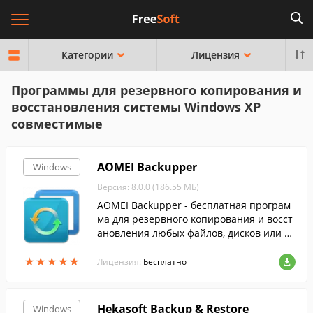
Категории
Лицензия
Программы для резервного копирования и
восстановления системы Windows XP
совместимые
AOMEI Backupper
Windows
Версия: 8.0.0 (186.55 МБ)
AOMEI Backupper - бесплатная програм
ма для резервного копирования и восст
ановления любых файлов, дисков или р
азделов.
★
★
★
★
★
★
★
★
★
★
Лицензия:
Бесплатно
Hekasoft Backup & Restore
Windows