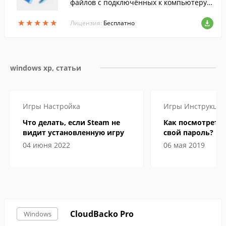
файлов с подключённых к компьютеру н
осителей информации.
★
★
★
★
★
★
★
★
★
★
Лицензия:
Бесплатно
windows xp, статьи
Игры
Настройка
Игры
Инструкци
Что делать, если Steam не
Как посмотреть 
видит установленную игру
свой пароль?
04 июня 2022
06 мая 2019
CloudBacko Pro
Windows