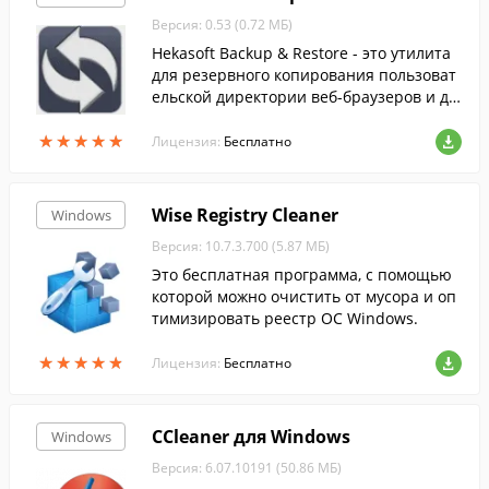
Версия: 0.53 (0.72 МБ)
Hekasoft Backup & Restore - это утилита
для резервного копирования пользоват
ельской директории веб-браузеров и др
угих программ.
★
★
★
★
★
★
★
★
★
★
Лицензия:
Бесплатно
Wise Registry Cleaner
Windows
Версия: 10.7.3.700 (5.87 МБ)
Это бесплатная программа, с помощью
которой можно очистить от мусора и оп
тимизировать реестр ОС Windows.
★
★
★
★
★
★
★
★
★
★
Лицензия:
Бесплатно
CCleaner для Windows
Windows
Версия: 6.07.10191 (50.86 МБ)