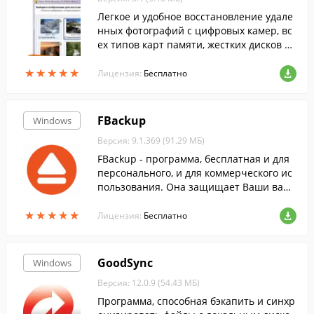
Легкое и удобное восстановление удале
нных фотографий с цифровых камер, вс
ех типов карт памяти, жестких дисков ил
и USB флэш-дисков.
★
★
★
★
★
★
★
★
★
★
Лицензия:
Бесплатно
FBackup
Windows
Версия: 9.1.369 (91.29 МБ)
FBackup - программа, бесплатная и для
персонального, и для коммерческого ис
пользования. Она защищает Ваши важн
ые данные при помощи автоматическог
★
★
★
★
★
★
★
★
★
★
о резервного копирования на любой US
Лицензия:
Бесплатно
B/Firewire накопитель, локальный, или с
етевой диск. Резервируемые данные мо
гут быть заархивированы (с использова
GoodSync
Windows
нием стандартного zip формата), или ск
Версия: 12.0.9 (54.43 МБ)
опированы с сохранением исходного ви
да и структуры как точная копия исходн
Программа, способная бэкапить и синхр
ых файлов.