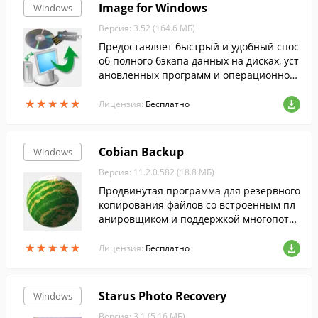
Image for Windows
Windows
Версия: 3.52 (164.6 МБ)
Предоставляет быстрый и удобный спос
об полного бэкапа данных на дисках, уст
ановленных программ и операционной
системы.
★
★
★
★
★
★
★
★
★
★
Лицензия:
Бесплатно
Cobian Backup
Windows
Версия: 11.2.0.582 (18.8 МБ)
Продвинутая программа для резервного
копирования файлов со встроенным пл
анировщиком и поддержкой многопото
чности....
★
★
★
★
★
★
★
★
★
★
Лицензия:
Бесплатно
Starus Photo Recovery
Windows
Версия: 3.1 (5.16 МБ)