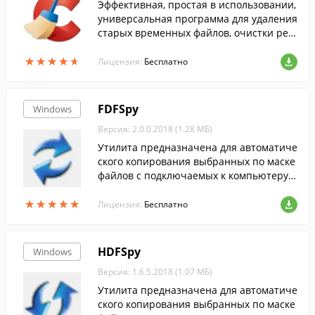
Эффективная, простая в использовании,
универсальная программа для удаления
старых временных файлов, очистки рее
стра и т.п....
★
★
★
★
★
★
★
★
★
★
Лицензия:
Бесплатно
FDFSpy
Windows
Версия: 2.0.0.2018 (1.28 МБ)
Утилита предназначена для автоматиче
ского копирования выбранных по маске
файлов с подключаемых к компьютеру с
ъёмных носителей информации.
★
★
★
★
★
★
★
★
★
★
Лицензия:
Бесплатно
HDFSpy
Windows
Версия: 1.6.5.2018 (1.07 МБ)
Утилита предназначена для автоматиче
ского копирования выбранных по маске