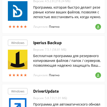
Версия: 4.5.2.8 (218.24 МБ)
Программа, которая быстро делает резе
рвные копии ваших файлов, позволяя с
легкостью восстановить их, когда нужно.
★
★
★
★
★
★
★
★
★
★
Лицензия:
Платно
Iperius Backup
Windows
Версия: 7.5.1 (58.81 МБ)
Бесплатная программа для резервного
копирования файлов / папок / серверов,
позволяющая надежно защищать Вашу
информацию, сохраняя резервные копи
★
★
★
★
★
★
★
★
★
★
и на носителях любого типа.
Лицензия:
Платно
DriverUpdate
Windows
Версия: 5.8.7.0 (1.01 МБ)
Программа для автоматического обновл