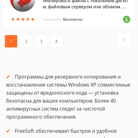
онизировать файлы с локальным диско
м, файловым сервером или облаком. ...
★
★
★
★
★
★
★
★
★
★
Лицензия:
Бесплатно
1
2
3
4
Программы для резервного копирования и
восстановления системы Windows XP совместимые
защищены от вредоносного кода — установка
безопасна для ваших компьютеров. Более 40
антивирусных систем следят за чистотой
программного обеспечения.
FreeSoft обеспечивает быстрое и удобное