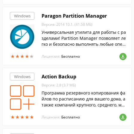
Paragon Partition Manager
Windows
Версия: 2014 10.1. (41.58 МБ)
Универсальная утилита для работы с ра
зделами! Partition Manager позволяет ле
гко и безопасно выполнять любые опер
ации с разделами жесткого диска.
★
★
★
★
★
★
★
★
★
★
Лицензия:
Бесплатно
Action Backup
Windows
Версия: 2.8 (3.7 МБ)
Программа резервного копирования фа
йлов по расписанию для вашего дома, а
также компаний крупного, среднего, мал
ого бизнеса.
★
★
★
★
★
★
★
★
★
★
Лицензия:
Бесплатно