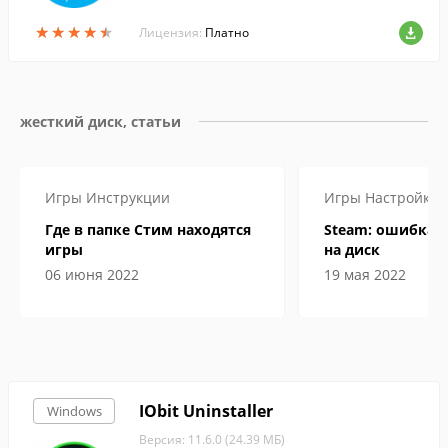
D и BluRay дисков.
★
★
★
★
★
★
★
★
★
★
Лицензия:
Платно
жесткий диск, статьи
Игры
Инструкции
Игры
Настройка
Где в папке Стим находятся
Steam: ошибка 
игры
на диск
06 июня 2022
19 мая 2022
IObit Uninstaller
Windows
Версия: 11.6.0 (24.39 МБ)