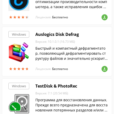
оптимизации производительности комп
ьютера, а также исправления ошибок си
стемы....
★
★
★
★
★
★
★
★
★
★
Лицензия:
Бесплатно
Auslogics Disk Defrag
Windows
Версия: 10.1.0.1 (16.73 МБ)
Быстрый и компактный дефрагментато
р, позволяющий дефрагментировать ст
руктуру файлов и значительно ускорить
тем самым работу Windows и приложен
★
★
★
★
★
★
★
★
★
★
ий....
Лицензия:
Бесплатно
TestDisk & PhotoRec
Windows
Версия: 7.1 (20.54 МБ)
Программа для восстановления данных.
Прежде всего предназначена для восста
новления потерянных разделов и/или в