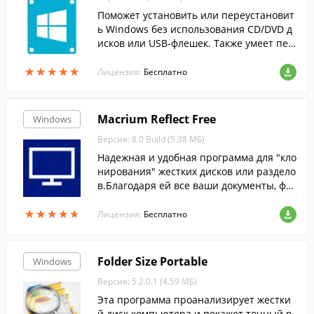
Поможет установить или переустановит
ь Windows без использования CD/DVD д
исков или USB-флешек. Также умеет пер
еносить (клонировать) Windows на друг
★
★
★
★
★
★
★
★
★
★
ой HDD или SSD диск.
Лицензия:
Бесплатно
Macrium Reflect Free
Windows
Версия: 8.0 Build (5.38 МБ)
Надежная и удобная программа для "кло
нирования" жестких дисков или раздело
в.Благодаря ей все ваши документы, фот
ографии, музыка, письма и другие важн
★
★
★
★
★
★
★
★
★
★
ые файлы будут в сохранности.
Лицензия:
Бесплатно
Folder Size Portable
Windows
Версия: 5.2.0.1 (4.59 МБ)
Эта программа проанализирует жестки
й диск компьютера и покажет точный р