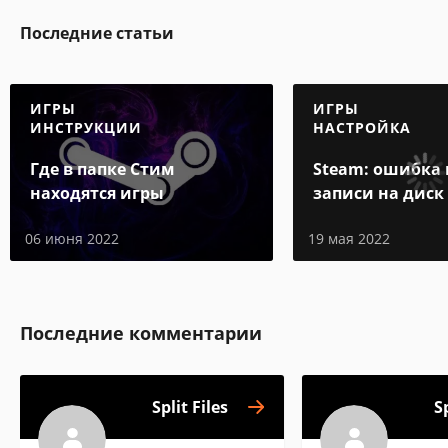
Последние статьи
ИГРЫ
ИГРЫ
ИНСТРУКЦИИ
НАСТРОЙКА
Где в папке Стим
Steam: ошибка
находятся игры
записи на диск
06 июня 2022
19 мая 2022
Последние комментарии
Split Files
Sp