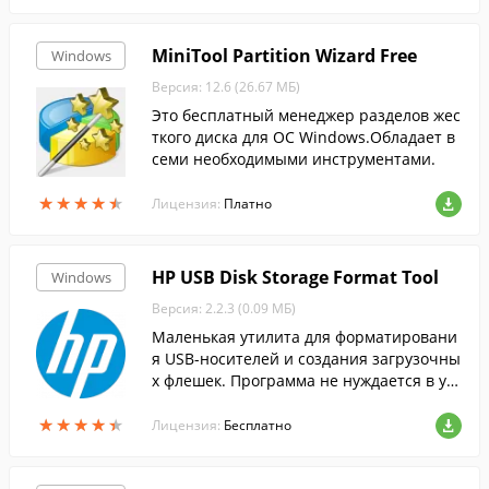
MiniTool Partition Wizard Free
Windows
Версия: 12.6 (26.67 МБ)
Это бесплатный менеджер разделов жес
ткого диска для ОС Windows.Обладает в
семи необходимыми инструментами.
★
★
★
★
★
★
★
★
★
★
Лицензия:
Платно
HP USB Disk Storage Format Tool
Windows
Версия: 2.2.3 (0.09 МБ)
Маленькая утилита для форматировани
я USB-носителей и создания загрузочны
х флешек. Программа не нуждается в уст
ановке. Можно сразу выбрать накопите
★
★
★
★
★
★
★
★
★
★
ль, который нужно отформатировать....
Лицензия:
Бесплатно