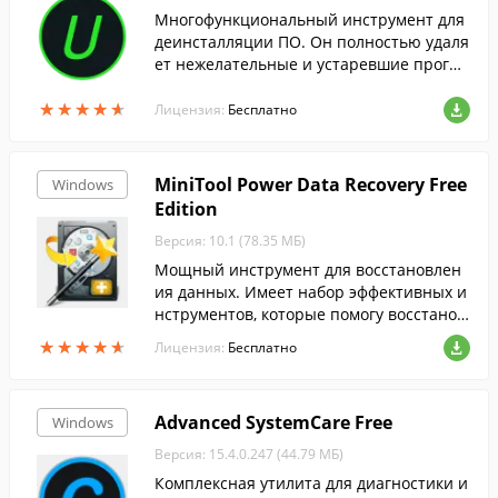
Многофункциональный инструмент для
деинсталляции ПО. Он полностью удаля
ет нежелательные и устаревшие програ
ммные продукты, папки и файлы, не ост
★
★
★
★
★
★
★
★
★
★
авляя истории их существования в сист
Лицензия:
Бесплатно
еме.
MiniTool Power Data Recovery Free
Windows
Edition
Версия: 10.1 (78.35 МБ)
Мощный инструмент для восстановлен
ия данных. Имеет набор эффективных и
нструментов, которые помогу восстанов
ить утерянные данные....
★
★
★
★
★
★
★
★
★
★
Лицензия:
Бесплатно
Advanced SystemCare Free
Windows
Версия: 15.4.0.247 (44.79 МБ)
Комплексная утилита для диагностики и