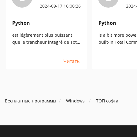
2024-09-17 16:00:26
2024-
Python
Python
est légèrement plus puissant
is a bit more powe
que le trancheur intégré de Total
built-in Total Com
Commander (il vous permet de
(it allows you to div
diviser en parties égales plutôt
equal parts instea
Читать
que de spécifier une taille), mais
the size), but in mo
dans la plupart des cas c'est
insignificant and T
insignifiant et Total Commander
Commander will b
sera plus que suffisant.
sufficient.
Бесплатные программы
Windows
ТОП софта