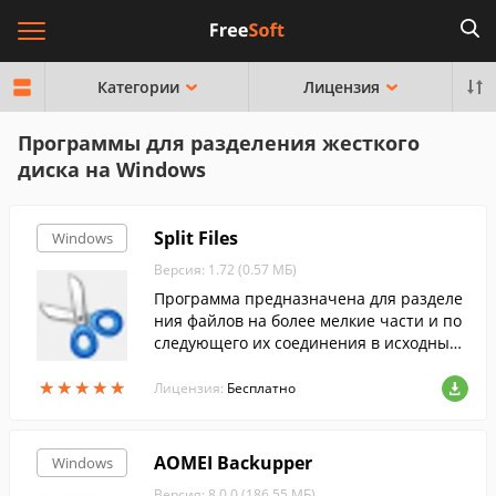
Категории
Лицензия
Программы для разделения жесткого
диска на Windows
Split Files
Windows
Версия: 1.72 (0.57 МБ)
Программа предназначена для разделе
ния файлов на более мелкие части и по
следующего их соединения в исходный
файл. Очень часто это используется пр
★
★
★
★
★
★
★
★
★
★
и загрузке файлов на сервер, который о
Лицензия:
Бесплатно
раничивает объем принимаемых файло
в.
AOMEI Backupper
Windows
Версия: 8.0.0 (186.55 МБ)