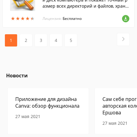
азмер всех директорий и файлов, храня
щихся на нем.
★
★
★
★
★
★
★
★
★
★
Лицензия:
Бесплатно
1
2
3
4
5
Новости
Приложение для дизайна
Сам себе прог
Canva: обзор функционала
авторская кол
Ершова
27 мая 2021
27 мая 2021