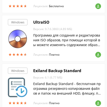
осстановления загрузочной области дис
★
★
★
★
★
★
★
★
★
★
ков.
Лицензия:
Бесплатно
UltraISO
Windows
Версия: 9.7.6.3860 (4.89 МБ)
Программа для создания и редактирова
ния ISO образов, при помощи которой в
ы можете изменять содержимое образо
в, извлекать оттуда файлы или создават
★
★
★
★
★
★
★
★
★
★
ь ISO-файлы с жесткого диска.
Лицензия:
Платно
Exiland Backup Standard
Windows
Версия: 6.1 (6.77 МБ)
Exiland Backup Standard - бесплатная пр
ограмма резервного копирования файл
ов и папок на внешний HDD, флешку, по
сети, на FTP.
★
★
★
★
★
★
★
★
★
★
Лицензия:
Платно