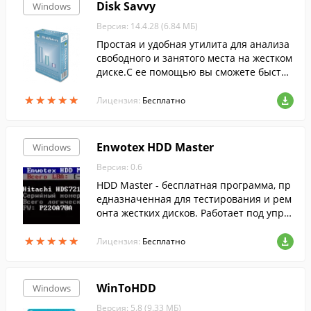
Disk Savvy
Windows
Версия: 14.4.28 (6.84 МБ)
Простая и удобная утилита для анализа
свободного и занятого места на жестком
диске.С ее помощью вы сможете быстро
узнать размер всех файлов и папок на в
★
★
★
★
★
★
★
★
★
★
ыбранном разделе.
Лицензия:
Бесплатно
Enwotex HDD Master
Windows
Версия: 0.6
HDD Master - бесплатная программа, пр
едназначенная для тестирования и рем
онта жестких дисков. Работает под упра
влением ОС Microsoft Windows 2000/XP
★
★
★
★
★
★
★
★
★
★
в консольном режиме, чем достигается
Лицензия:
Бесплатно
высокая скорость и малый размер прог
раммы.
WinToHDD
Windows
Версия: 5.8 (9.33 МБ)