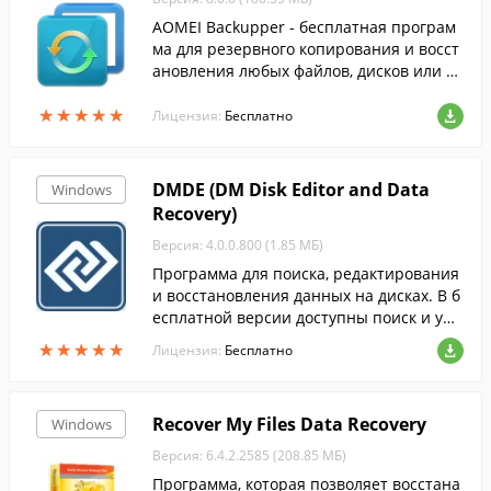
AOMEI Backupper - бесплатная програм
ма для резервного копирования и восст
ановления любых файлов, дисков или р
азделов.
★
★
★
★
★
★
★
★
★
★
Лицензия:
Бесплатно
DMDE (DM Disk Editor and Data
Windows
Recovery)
Версия: 4.0.0.800 (1.85 МБ)
Программа для поиска, редактирования
и восстановления данных на дисках. В б
есплатной версии доступны поиск и упр
авление разделами и восстановление ф
★
★
★
★
★
★
★
★
★
★
Лицензия:
Бесплатно
айлов из текущей панели.
Recover My Files Data Recovery
Windows
Версия: 6.4.2.2585 (208.85 МБ)
Программа, которая позволяет восстана