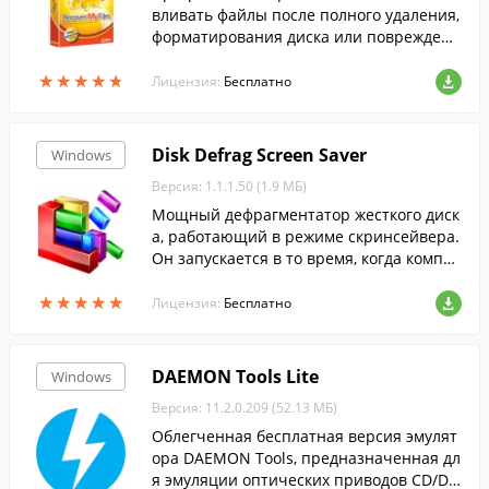
вливать файлы после полного удаления,
форматирования диска или повреждени
я файловой системы.
★
★
★
★
★
★
★
★
★
★
Лицензия:
Бесплатно
Disk Defrag Screen Saver
Windows
Версия: 1.1.1.50 (1.9 МБ)
Мощный дефрагментатор жесткого диск
а, работающий в режиме скринсейвера.
Он запускается в то время, когда компь
ютер бездействует.
★
★
★
★
★
★
★
★
★
★
Лицензия:
Бесплатно
DAEMON Tools Lite
Windows
Версия: 11.2.0.209 (52.13 МБ)
Облегченная бесплатная версия эмулят
ора DAEMON Tools, предназначенная дл
я эмуляции оптических приводов CD/DV