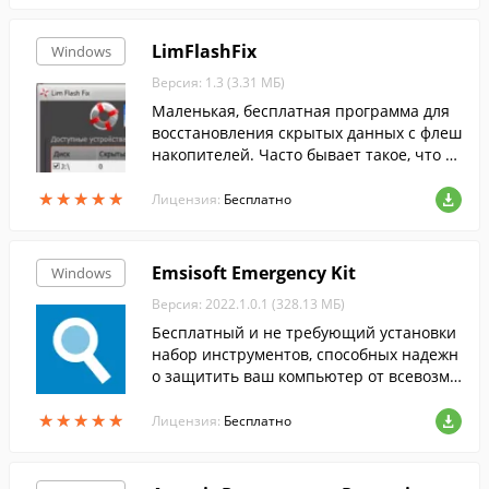
LimFlashFix
Windows
Версия: 1.3 (3.31 МБ)
Маленькая, бесплатная программа для
восстановления скрытых данных с флеш
накопителей. Часто бывает такое, что н
а флешке нет нужных папок, но вы точн
★
★
★
★
★
★
★
★
★
★
о знаете что они там были.
Лицензия:
Бесплатно
Emsisoft Emergency Kit
Windows
Версия: 2022.1.0.1 (328.13 МБ)
Бесплатный и не требующий установки
набор инструментов, способных надежн
о защитить ваш компьютер от всевозмо
жных угроз.
★
★
★
★
★
★
★
★
★
★
Лицензия:
Бесплатно