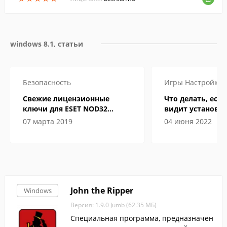
windows 8.1, статьи
Безопасность
Игры
Настройка
Свежие лицензионные
Что делать, если
ключи для ESET NOD32
видит установл
Internet Security до 2019-2020
07 марта 2019
04 июня 2022
года
John the Ripper
Windows
Версия: 1.9.0 Jumb (62.35 МБ)
Специальная программа, предназначен