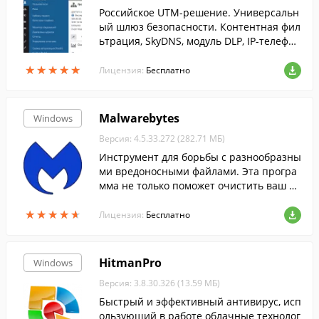
Российское UTM-решение. Универсальн
ый шлюз безопасности. Контентная фил
ьтрация, SkyDNS, модуль DLP, IP-телефон
ия, антивирус, учет трафика, контроль д
★
★
★
★
★
★
★
★
★
★
оступа, прокси-сервер,защита сети, поч
Лицензия:
Бесплатно
та,Web-сервер
Malwarebytes
Windows
Версия: 4.5.33.272 (282.71 МБ)
Инструмент для борьбы с разнообразны
ми вредоносными файлами. Эта програ
мма не только поможет очистить ваш П
К от вирусов, но и обеспечит надежную
★
★
★
★
★
★
★
★
★
★
защиту в реальном времени....
Лицензия:
Бесплатно
HitmanPro
Windows
Версия: 3.8.30.326 (13.59 МБ)
Быстрый и эффективный антивирус, исп
ользующий в работе облачные технолог