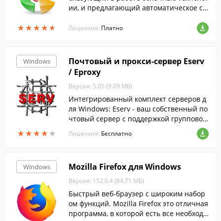
ии, и предлагающий автоматическое ск
анирование по расписанию и целый ря
★
★
★
★
★
★
★
★
★
★
д других полезных функций.
Лицензия:
Платно
Почтовый и прокси-сервер Eserv
Windows
/ Eproxy
Версия: 5.05 (9.09 МБ)
Интегрированный комплект серверов д
ля Windows: Eserv - ваш собственный по
чтовый сервер с поддержкой групповой
работы (общие папки, форумы, wiki).
★
★
★
★
★
★
★
★
★
★
Лицензия:
Бесплатно
Mozilla Firefox для Windows
Windows
Версия: 152.0.4 (84.71 МБ)
Быстрый веб-браузер с широким набор
ом функций. Mozilla Firefox это отличная
программа, в которой есть все необходи