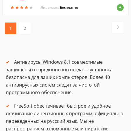
мое для современного пользователя Ин
★
★
★
★
★
★
★
★
★
★
тернета.
Лицензия:
Бесплатно
1
2
Антивирусы Windows 8.1 совместимые
защищены от вредоносного кода — установка
безопасна для ваших компьютеров. Более 40
антивирусных систем следят за чистотой
программного обеспечения.
FreeSoft обеспечивает быстрое и удобное
скачивание лицензионных программ, официально
переведенных на русский язык. Мы не
распространяем взломанные или пиратские