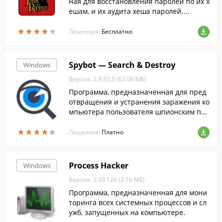
ная для восстановления паролей по их х
ешам, и их аудита хеша паролей....
★
★
★
★
★
★
★
★
★
★
Лицензия:
Бесплатно
Spybot — Search & Destroy
Windows
Версия: 2.9.85.5 (62.06 МБ)
Программа, предназначенная для пред
отвращения и устранения заражения ко
мпьютера пользователя шпионским про
граммным обеспечением....
★
★
★
★
★
★
★
★
★
★
Лицензия:
Платно
Process Hacker
Windows
Версия: 2.39.124 (2.16 МБ)
Программа, предназначенная для мони
торинга всех системных процессов и сл
ужб, запущенных на компьютере.