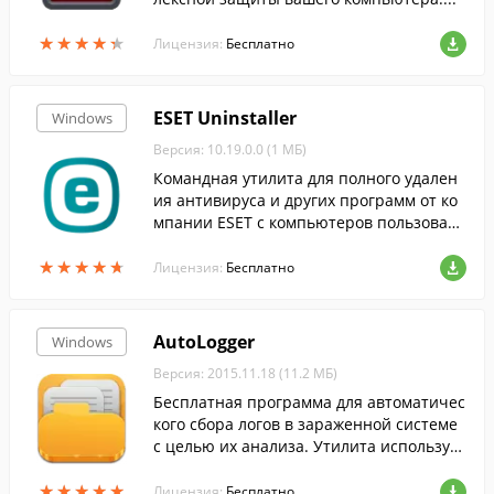
★
★
★
★
★
★
★
★
★
★
Лицензия:
Бесплатно
ESET Uninstaller
Windows
Версия: 10.19.0.0 (1 МБ)
Командная утилита для полного удален
ия антивируса и других программ от ко
мпании ESET с компьютеров пользовате
лей.
★
★
★
★
★
★
★
★
★
★
Лицензия:
Бесплатно
AutoLogger
Windows
Версия: 2015.11.18 (11.2 МБ)
Бесплатная программа для автоматичес
кого сбора логов в зараженной системе
с целью их анализа. Утилита использует
в работе скрипты антивирусной програ
★
★
★
★
★
★
★
★
★
★
ммы AVZ.
Лицензия:
Бесплатно