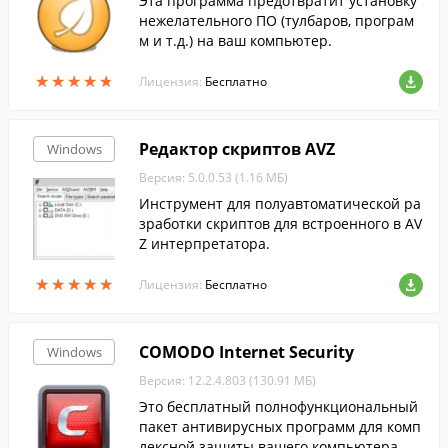
Эта программа предотвратит установку
нежелательного ПО (тулбаров, програм
м и т.д.) на ваш компьютер.
★
★
★
★
★
★
★
★
★
★
Лицензия:
Бесплатно
Редактор скриптов AVZ
Windows
Версия: 5.0.0.53 (1.16 МБ)
Инструмент для полуавтоматической ра
зработки скриптов для встроенного в AV
Z интерпретатора.
★
★
★
★
★
★
★
★
★
★
Лицензия:
Бесплатно
COMODO Internet Security
Windows
Версия: 12.2.4.803 (130.91 МБ)
Это бесплатный полнофункциональный
пакет антивирусных программ для комп
лексной защиты вашего компьютера....