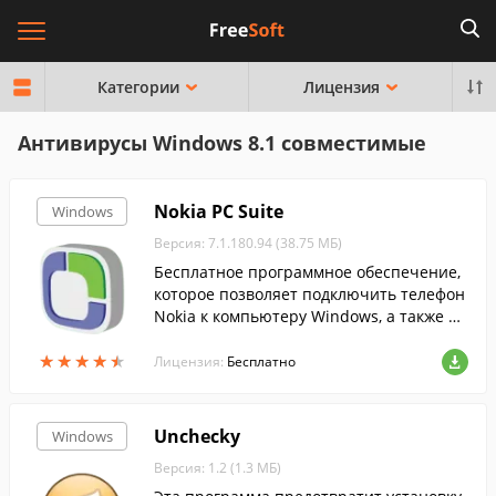
Категории
Лицензия
Антивирусы Windows 8.1 совместимые
Nokia PC Suite
Windows
Версия: 7.1.180.94 (38.75 МБ)
Бесплатное программное обеспечение,
которое позволяет подключить телефон
Nokia к компьютеру Windows, а также пе
редавать между ними содержимое....
★
★
★
★
★
★
★
★
★
★
Лицензия:
Бесплатно
Unchecky
Windows
Версия: 1.2 (1.3 МБ)