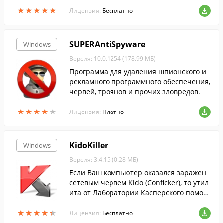
★
★
★
★
★
★
★
★
★
★
Лицензия:
Бесплатно
SUPERAntiSpyware
Windows
Версия: 10.0.1254 (178.99 МБ)
Программа для удаления шпионского и
рекламного программного обеспечения,
червей, троянов и прочих зловредов.
★
★
★
★
★
★
★
★
★
★
Лицензия:
Платно
KidoKiller
Windows
Версия: 3.4.15 (0.28 МБ)
Если Ваш компьютер оказался заражен
сетевым червем Kido (Conficker), то утил
ита от Лаборатории Касперского помож
ет очистить его....
★
★
★
★
★
★
★
★
★
★
Лицензия:
Бесплатно