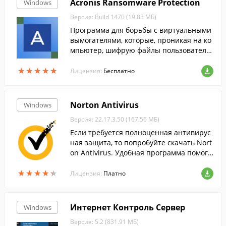
Acronis Ransomware Protection
Windows
Версия: Build 1470 (19.83 МБ)
Программа для борьбы с виртуальными
вымогателями, которые, проникая на ко
мпьютер, шифрую файлы пользователя,
и требуют выкуп за них.
★
★
★
★
★
★
★
★
★
★
Лицензия:
Бесплатно
Norton Antivirus
Windows
Версия: 22.17.3.50 (167.56 МБ)
Если требуется полноценная антивирус
ная защита, то попробуйте скачать Nort
on Antivirus. Удобная программа помога
ет безопасно использовать интернет....
★
★
★
★
★
★
★
★
★
★
Лицензия:
Платно
Интернет Контроль Сервер
Windows
Версия: 5.2 (831.91 МБ)