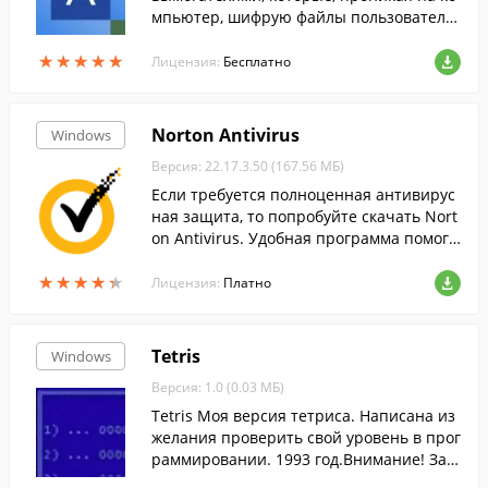
мпьютер, шифрую файлы пользователя,
и требуют выкуп за них.
★
★
★
★
★
★
★
★
★
★
Лицензия:
Бесплатно
Norton Antivirus
Windows
Версия: 22.17.3.50 (167.56 МБ)
Если требуется полноценная антивирус
ная защита, то попробуйте скачать Nort
on Antivirus. Удобная программа помога
ет безопасно использовать интернет....
★
★
★
★
★
★
★
★
★
★
Лицензия:
Платно
Tetris
Windows
Версия: 1.0 (0.03 МБ)
Tetris Моя версия тетриса. Написана из
желания проверить свой уровень в прог
раммировании. 1993 год.Внимание! Заг
ружать Tetris у нас безопасно:Все файлы