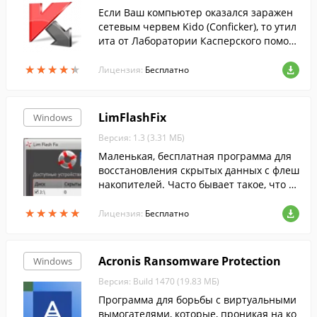
Если Ваш компьютер оказался заражен
сетевым червем Kido (Conficker), то утил
ита от Лаборатории Касперского помож
ет очистить его....
★
★
★
★
★
★
★
★
★
★
Лицензия:
Бесплатно
LimFlashFix
Windows
Версия: 1.3 (3.31 МБ)
Маленькая, бесплатная программа для
восстановления скрытых данных с флеш
накопителей. Часто бывает такое, что н
а флешке нет нужных папок, но вы точн
★
★
★
★
★
★
★
★
★
★
о знаете что они там были.
Лицензия:
Бесплатно
Acronis Ransomware Protection
Windows
Версия: Build 1470 (19.83 МБ)
Программа для борьбы с виртуальными
вымогателями, которые, проникая на ко