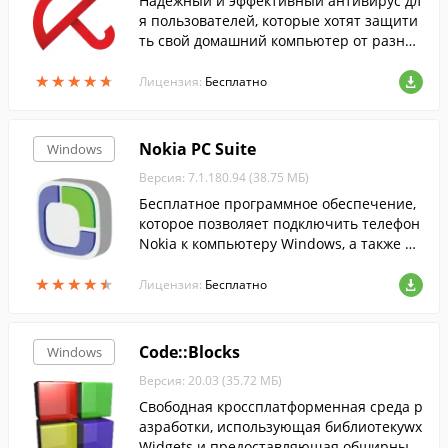
Надежный и эффективный антивирус дл
я пользователей, которые хотят защити
ть свой домашний компьютер от разног
о рода опасностей, включая вирусы, тро
★
★
★
★
★
★
★
★
★
★
яны, и другие вредоносные программ
Лицензия:
Бесплатно
ы....
Nokia PC Suite
Windows
Версия: 7.1.180.94 (38.75 МБ)
Бесплатное программное обеспечение,
которое позволяет подключить телефон
Nokia к компьютеру Windows, а также пе
редавать между ними содержимое....
★
★
★
★
★
★
★
★
★
★
Лицензия:
Бесплатно
Code::Blocks
Windows
Версия: 20.03 (35.72 МБ)
Свободная кроссплатформенная среда р
азработки, использующая библиотекуwx
Widgets и предоставляющая обширный