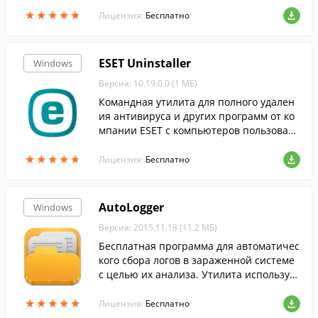
стемы.
★
★
★
★
★
★
★
★
★
★
Лицензия:
Бесплатно
ESET Uninstaller
Windows
Версия: 10.19.0.0 (1 МБ)
Командная утилита для полного удален
ия антивируса и других программ от ко
мпании ESET с компьютеров пользовате
лей.
★
★
★
★
★
★
★
★
★
★
Лицензия:
Бесплатно
AutoLogger
Windows
Версия: 2015.11.18 (11.2 МБ)
Бесплатная программа для автоматичес
кого сбора логов в зараженной системе
с целью их анализа. Утилита использует
в работе скрипты антивирусной програ
★
★
★
★
★
★
★
★
★
★
ммы AVZ.
Лицензия:
Бесплатно