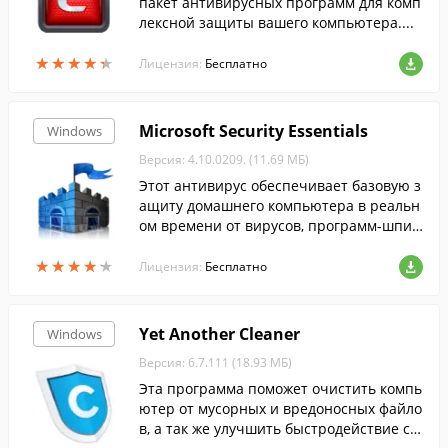
пакет антивирусных программ для комп
лексной защиты вашего компьютера....
★
★
★
★
★
★
★
★
★
★
Лицензия:
Бесплатно
Microsoft Security Essentials
Windows
Версия: 4.10.0209. (11.69 МБ)
Этот антивирус обеспечивает базовую з
ащиту домашнего компьютера в реальн
ом времени от вирусов, программ-шпио
нов и других вредоносных программ....
★
★
★
★
★
★
★
★
★
★
Лицензия:
Бесплатно
Yet Another Cleaner
Windows
Версия: 6.7.111 (18.93 МБ)
Эта программа поможет очистить компь
ютер от мусорных и вредоносных файло
в, а так же улучшить быстродействие си