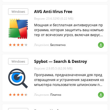
AVG Anti-Virus Free
Windows
Версия: 23.6.3290 (0.22 МБ)
Мощная и бесплатная антивирусная пр
ограмма, которая защитить ваш компью
тер от всяческих угроз, включая вирусы,
трояны, и т.д....
★
★
★
★
★
★
★
★
★
★
Лицензия:
Бесплатно
Spybot — Search & Destroy
Windows
Версия: 2.9.85.5 (62.06 МБ)
Программа, предназначенная для пред
отвращения и устранения заражения ко
мпьютера пользователя шпионским про
граммным обеспечением....
★
★
★
★
★
★
★
★
★
★
Лицензия:
Платно