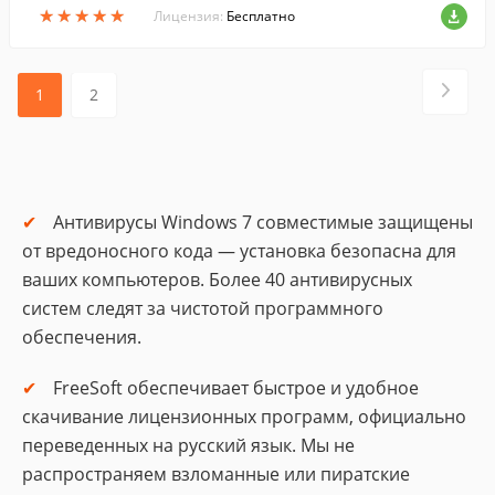
★
★
★
★
★
★
★
★
★
★
FreeSoft ежедневно сканируют...
Лицензия:
Бесплатно
1
2
Антивирусы Windows 7 совместимые защищены
от вредоносного кода — установка безопасна для
ваших компьютеров. Более 40 антивирусных
систем следят за чистотой программного
обеспечения.
FreeSoft обеспечивает быстрое и удобное
скачивание лицензионных программ, официально
переведенных на русский язык. Мы не
распространяем взломанные или пиратские