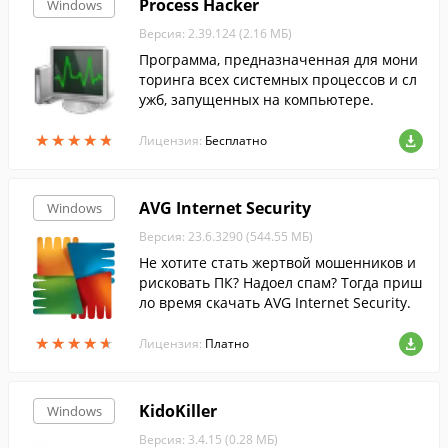
Process Hacker
Windows
Версия: 2.39.124 (2.16 МБ)
Программа, предназначенная для мони
торинга всех системных процессов и сл
ужб, запущенных на компьютере.
★
★
★
★
★
★
★
★
★
★
Лицензия:
Бесплатно
AVG Internet Security
Windows
Версия: 23.6.3290 (544.55 МБ)
Не хотите стать жертвой мошенников и
рисковать ПК? Надоел спам? Тогда приш
ло время скачать AVG Internet Security.
★
★
★
★
★
★
★
★
★
★
Лицензия:
Платно
KidoKiller
Windows
Версия: 3.4.15 (0.28 МБ)