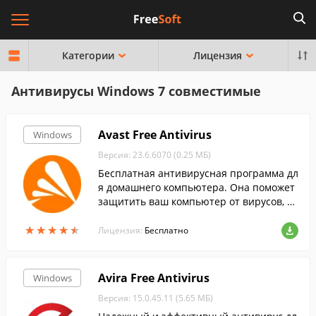
Категории
Лицензия
Антивирусы Windows 7 совместимые
Avast Free Antivirus
Windows
Версия: 23.6.6070 (0.25 МБ)
Бесплатная антивирусная программа дл
я домашнего компьютера. Она поможет
защитить ваш компьютер от вирусов, тр
оянов, шпионского ПО и других видов се
★
★
★
★
★
★
★
★
★
★
тевых угроз....
Лицензия:
Бесплатно
Avira Free Antivirus
Windows
Версия: 15.0.45.11 (5.65 МБ)