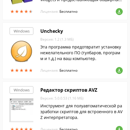
инструментарий. ...
★
★
★
★
★
★
★
★
★
★
Лицензия:
Бесплатно
Unchecky
Windows
Версия: 1.2 (1.3 МБ)
Эта программа предотвратит установку
нежелательного ПО (тулбаров, програм
м и т.д.) на ваш компьютер.
★
★
★
★
★
★
★
★
★
★
Лицензия:
Бесплатно
Редактор скриптов AVZ
Windows
Версия: 5.0.0.53 (1.16 МБ)
Инструмент для полуавтоматической ра
зработки скриптов для встроенного в AV
Z интерпретатора.
★
★
★
★
★
★
★
★
★
★
Лицензия:
Бесплатно