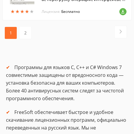
сключения, обобщенные классы, сборку
★
★
★
★
★
★
★
★
★
★
мусора. Включает простую визуальную
Лицензия:
Бесплатно
ср...
1
2
Программы для языков C, С++ и С# Windows 7
совместимые защищены от вредоносного кода —
установка безопасна для ваших компьютеров.
Более 40 антивирусных систем следят за чистотой
программного обеспечения.
FreeSoft обеспечивает быстрое и удобное
скачивание лицензионных программ, официально
переведенных на русский язык. Мы не