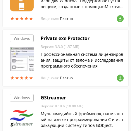
йлов для Windows. Поддерживает устан
овщики, созданные с помощьюMicrosoft
Visual C++, Visual Basic, Delphi и C++ Buil
★
★
★
★
★
★
★
★
★
★
der.
Лицензия:
Платно
Private exe Protector
Windows
Версия: 3.3.0 (1.57 МБ)
Профессиональная система лицензиров
ания, защиты от взлома и исследования
программного обеспечения
★
★
★
★
★
★
★
★
★
★
Лицензия:
Платно
GStreamer
Windows
Версия: 0.10.6 (18.88 МБ)
Мультимедийный фреймворк, написанн
ый на языке программирования C и исп
ользующий систему типов GObject.