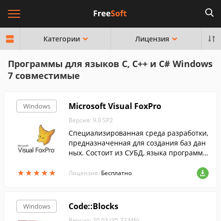
Категории
Лицензия
Программы для языков C, С++ и С# Windows
7 совместимые
Microsoft Visual FoxPro
Windows
Версия: 9.0 SP2
Специализированная среда разработки,
предназначенная для создания баз дан
ных. Состоит из СУБД, языка программи
рования и системы построения отчетов.
★
★
★
★
★
★
★
★
★
★
Лицензия:
Бесплатно
Code::Blocks
Windows
Версия: 20.03 (35.72 МБ)