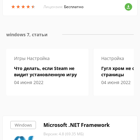
★
★
★
★
★
★
★
★
★
★
Лицензия:
Бесплатно
windows 7, статьи
Игры
Настройка
Настройка
Что делать, если Steam не
Гугл хром не от
видит установленную игру
страницы
04 июня 2022
04 июня 2022
Microsoft .NET Framework
Windows
Версия: 4.8 (69.35 МБ)