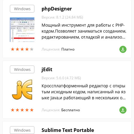
phpDesigner
Windows
Версия: 8.1.2 (24.84 МБ)
Мощный инструмент для работы с PHP-
кодом.Позволяет заниматься созданием,
редактированием, отладкой и анализом
кода для веб-страниц и приложений.
★
★
★
★
★
★
★
★
★
★
Лицензия:
Платно
jEdit
Windows
Версия: 5.6.0 (4.72 МБ)
Кроссплатформенный редактор с откры
тым исходным кодом, написанный на яз
ыке Java,и работающий в нескольких оп
ерационных системах.
★
★
★
★
★
★
★
★
★
★
Лицензия:
Бесплатно
Sublime Text Portable
Windows