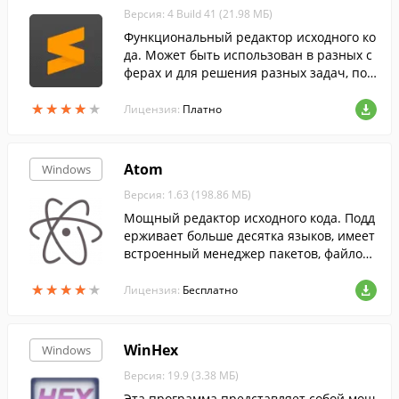
Версия: 4 Build 41 (21.98 МБ)
Функциональный редактор исходного ко
да. Может быть использован в разных с
ферах и для решения разных задач, пос
кольку поддерживает синтаксис большо
★
★
★
★
★
★
★
★
★
★
го количества языков. ...
Лицензия:
Платно
Atom
Windows
Версия: 1.63 (198.86 МБ)
Мощный редактор исходного кода. Подд
ерживает больше десятка языков, имеет
встроенный менеджер пакетов, файлов
ый браузер, гибкий интерфейс.
★
★
★
★
★
★
★
★
★
★
Лицензия:
Бесплатно
WinHex
Windows
Версия: 19.9 (3.38 МБ)
Эта программа представляет собой мощ