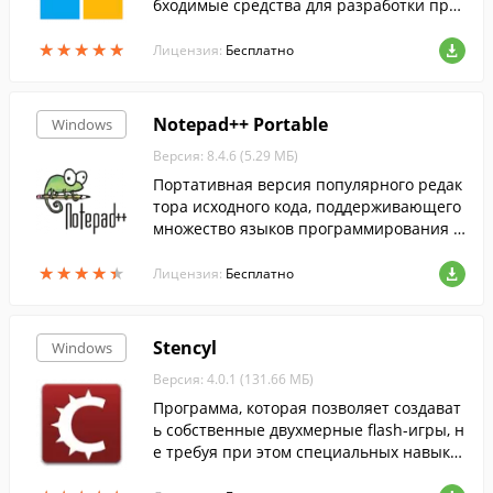
бходимые средства для разработки при
ложений и игр для устройств под управ
★
★
★
★
★
★
★
★
★
★
лением Windows Phone 7.0 и Windows P
Лицензия:
Бесплатно
hone 7.5.
Notepad++ Portable
Windows
Версия: 8.4.6 (5.29 МБ)
Портативная версия популярного редак
тора исходного кода, поддерживающего
множество языков программирования и
разметки.
★
★
★
★
★
★
★
★
★
★
Лицензия:
Бесплатно
Stencyl
Windows
Версия: 4.0.1 (131.66 МБ)
Программа, которая позволяет создават
ь собственные двухмерные flash-игры, н
е требуя при этом специальных навыко
в программирования или рисования....