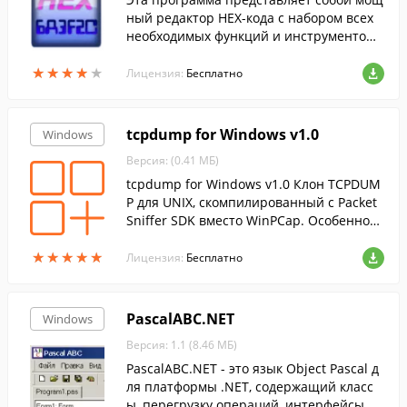
ный редактор HEX-кода с набором всех
необходимых функций и инструменто
в....
★
★
★
★
★
★
★
★
★
★
Лицензия:
Бесплатно
tcpdump for Windows v1.0
Windows
Версия: (0.41 МБ)
tcpdump for Windows v1.0 Клон TCPDUM
P для UNIX, скомпилированный с Packet
Sniffer SDK вместо WinPCap. Особенност
и: поддержка 1Gbit Ethernet, не требуе у
★
★
★
★
★
★
★
★
★
★
становки драйвера и перезапу…
Лицензия:
Бесплатно
PascalABC.NET
Windows
Версия: 1.1 (8.46 МБ)
PascalABC.NET - это язык Object Pascal д
ля платформы .NET, содержащий класс
ы, перегрузку операций, интерфейсы, и