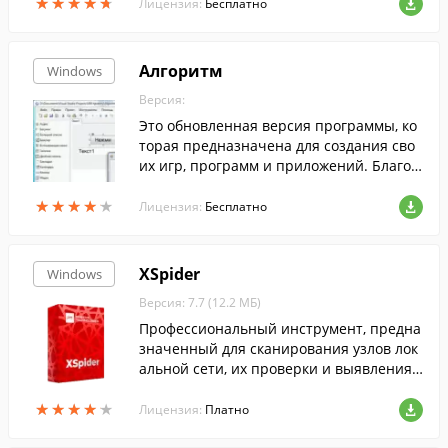
★
★
★
★
★
★
★
★
★
★
Лицензия:
Бесплатно
Алгоритм
Windows
Версия:
Это обновленная версия программы, ко
торая предназначена для создания сво
их игр, программ и приложений. Благод
аря своей легкости и многофункциональ
★
★
★
★
★
★
★
★
★
★
ности, программа будет полезна для пол
Лицензия:
Бесплатно
ьзователей всех возрастных групп.
XSpider
Windows
Версия: 7.7 (12.2 МБ)
Профессиональный инструмент, предна
значенный для сканирования узлов лок
альной сети, их проверки и выявления у
язвимостей.
★
★
★
★
★
★
★
★
★
★
Лицензия:
Платно