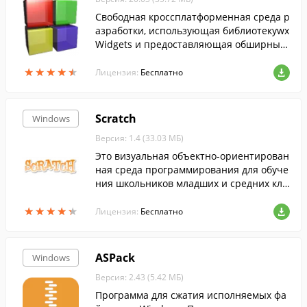
Свободная кроссплатформенная среда р
азработки, использующая библиотекуwx
Widgets и предоставляющая обширный
инструментарий. ...
★
★
★
★
★
★
★
★
★
★
Лицензия:
Бесплатно
Scratch
Windows
Версия: 1.4 (33.03 МБ)
Это визуальная объектно-ориентирован
ная среда программирования для обуче
ния школьников младших и средних кла
ссов....
★
★
★
★
★
★
★
★
★
★
Лицензия:
Бесплатно
ASPack
Windows
Версия: 2.43 (5.42 МБ)
Программа для сжатия исполняемых фа