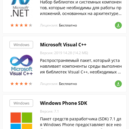
Набор библиотек и системных компонен
тов, которые необходимы для работы пр
иложений, основанных на архитектуре .
NET Framework....
★
★
★
★
★
★
★
★
★
★
Лицензия:
Бесплатно
Microsoft Visual C++
Windows
Версия: 2019 14.28 (14.2 МБ)
Распространяемый пакет, который уста
навливает компоненты среды выполнен
ия библиотек Visual C++, необходимых д
ля запуска приложений, разработанных
★
★
★
★
★
★
★
★
★
★
с помощью Visual C++, на компьютере б
Лицензия:
Бесплатно
ез у...
Windows Phone SDK
Windows
Версия: 7.1
Пакет средств разработчика (SDK) 7.1 дл
я Windows Phone предоставляет все нео