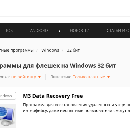
IOS
ANDROID
НОВОСТИ
СТАТЬИ И 
тные программы
Windows
32 бит
раммы для флешек на Windows 32 бит
овка:
по рейтингу
Лицензия:
Только платные
M3 Data Recovery Free
indows
Программа для восстановления удаленных и утерян
интерфейсу, даже неопытные пользователи смогут 
х.