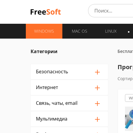
WINDOWS
MAC OS
LINUX
Категории
Беспла
Прог
Безопасность
Сортир
Интернет
W
Связь, чаты, email
Мультимедиа