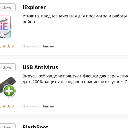
iExplorer
indows
Утилита, предназначенная для просмотра и работы с файлами, которые хранятся в памяти iOS уст
ройств....
★
★
★
★
★
★
★
★
Лицензия:
Платно
USB Antivirus
indows
Вирусы всё чаще используют флешки для заражения
дать 100% защиты от недавно появившихся угроз. С
бя от угроз, связанных с зараженными флешками!
★
★
★
★
★
★
★
★
Лицензия:
Платно
FlashBoot
indows