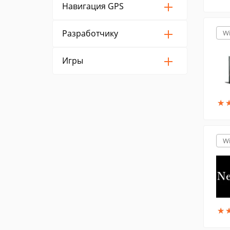
Навигация GPS
Разработчику
W
Игры
★
★
W
★
★