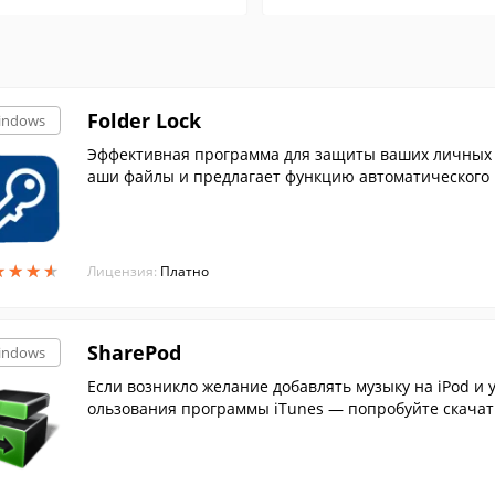
Folder Lock
indows
Эффективная программа для защиты ваших личных 
аши файлы и предлагает функцию автоматического 
★
★
★
★
★
★
★
★
Лицензия:
Платно
SharePod
indows
Если возникло желание добавлять музыку на iPod и у
ользования программы iTunes — попробуйте скачат