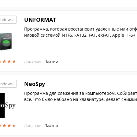
UNFORMAT
indows
Программа, которая восстановит удаленные или от
йловой системой NTFS, FAT32, FAT, exFAT, Apple HFS+ и
★
★
★
★
★
★
★
★
Лицензия:
Платно
NeoSpy
indows
Программа для слежения за компьютером. Собирает
всё, что было набрано на клавиатуре, делает снимк
...
★
★
★
★
★
★
★
★
Лицензия:
Платно