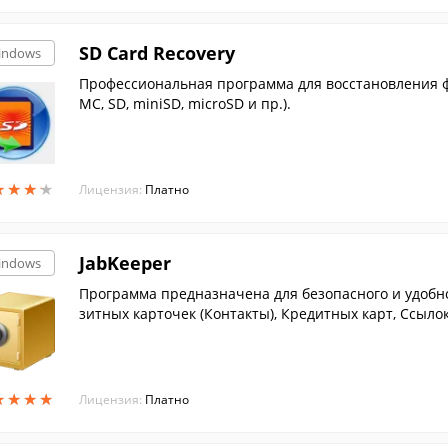
SD Card Recovery
indows
Профессиональная программа для восстановления ф
MC, SD, miniSD, microSD и пр.).
★
★
★
★
★
★
★
★
Лицензия:
Платно
JabKeeper
indows
Программа предназначена для безопасного и удобно
зитных карточек (Контакты), Кредитных карт, Ссыло
а.
★
★
★
★
★
★
★
★
Лицензия:
Платно