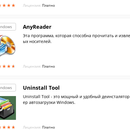
★
★
★
★
★
★
★
★
Лицензия:
Платно
AnyReader
indows
Эта программа, которая способна прочитать и извлечь данные с поврежденных или плохо читаем
ых носителей.
★
★
★
★
★
★
★
★
Лицензия:
Платно
Uninstall Tool
indows
Uninstall Tool - это мощный и удобный деинсталят
ер автозагрузки Windows.
★
★
★
★
★
★
★
★
Лицензия:
Платно