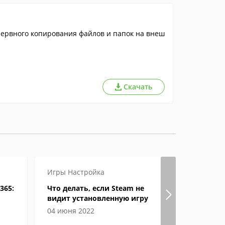
езервного копирования файлов и папок на внеш
Скачать
Игры
Настройка
Игры
Инст
365:
Что делать, если Steam не
Как посмо
видит установленную игру
свой паро
04 июня 2022
06 мая 201