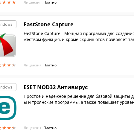
★
★
★
★
★
★
★
★
Лицензия:
Платно
FastStone Capture
indows
FastStone Capture - Мощная программа для создани
жеством функция, и кроме скриншотов позволяет так 
★
★
★
★
★
★
★
★
Лицензия:
Платно
ESET NOD32 Антивирус
indows
Простое и надежное решение для базовой защиты 
ы и троянские программы, а также повышает уровень
★
★
★
★
★
★
★
★
Лицензия:
Платно