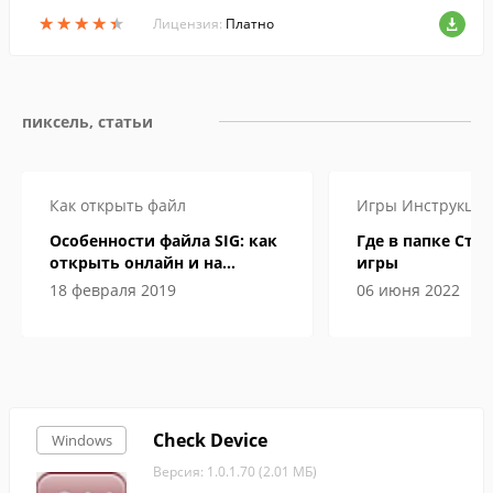
ие методы....
★
★
★
★
★
★
★
★
★
★
Лицензия:
Платно
пиксель, статьи
Как открыть файл
Игры
Инструкци
Особенности файла SIG: как
Где в папке Сти
открыть онлайн и на
игры
компьютере
18 февраля 2019
06 июня 2022
Check Device
Windows
Версия: 1.0.1.70 (2.01 МБ)