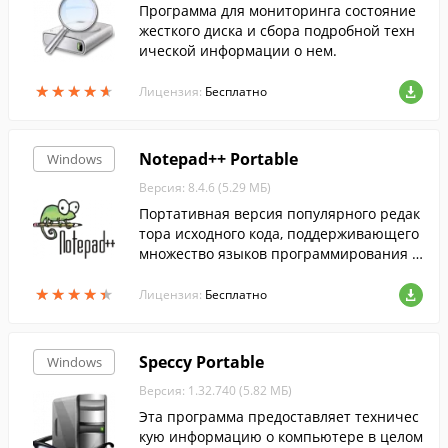
Программа для мониторинга состояние
жесткого диска и сбора подробной техн
ической информации о нем.
★
★
★
★
★
★
★
★
★
★
Лицензия:
Бесплатно
Notepad++ Portable
Windows
Версия: 8.4.6 (5.29 МБ)
Портативная версия популярного редак
тора исходного кода, поддерживающего
множество языков программирования и
разметки.
★
★
★
★
★
★
★
★
★
★
Лицензия:
Бесплатно
Speccy Portable
Windows
Версия: 1.32.740 (5.82 МБ)
Эта программа предоставляет техничес
кую информацию о компьютере в целом