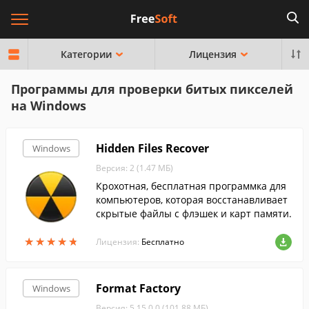
Категории
Лицензия
Программы для проверки битых пикселей
на Windows
Hidden Files Recover
Windows
Версия: 2 (1.47 МБ)
Крохотная, бесплатная программка для
компьютеров, которая восстанавливает
скрытые файлы с флэшек и карт памяти.
★
★
★
★
★
★
★
★
★
★
Лицензия:
Бесплатно
Format Factory
Windows
Версия: 5.15.0.0 (101.88 МБ)