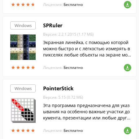
★
★
★
★
★
★
★
★
★
★
редактировать информацию о разделах,
Лицензия:
Бесплатно
сохранять и восстанавливать полные об
разы разделов и всего диска, образ глав
ного загрузчика, проводить полное стир
SPRuler
Windows
ание содержимого.
Версия: 2.2.1.2015 (1.17 МБ)
Экранная линейка, с помощью которой
можно быстро и с лёгкостью измерять в
пикселях любые объекты на экране мон
итора (рабочего стола).
★
★
★
★
★
★
★
★
★
★
Лицензия:
Бесплатно
PointerStick
Windows
Версия: 5.15 (0.72 МБ)
Эта программа предназначена для указ
ывания на особенно важные участки до
кумента, презентации или любые други
е элементы на экране.
★
★
★
★
★
★
★
★
★
★
Лицензия:
Бесплатно