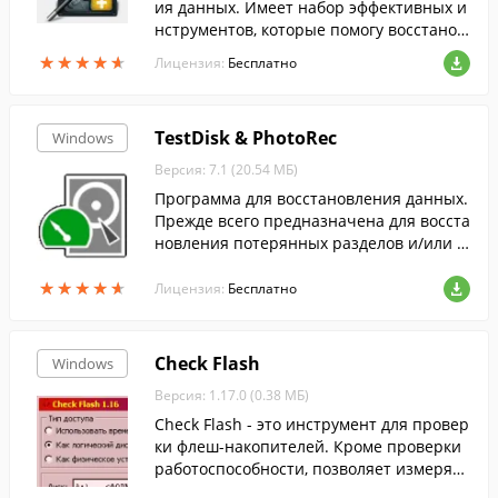
ия данных. Имеет набор эффективных и
нструментов, которые помогу восстанов
ить утерянные данные....
★
★
★
★
★
★
★
★
★
★
Лицензия:
Бесплатно
TestDisk & PhotoRec
Windows
Версия: 7.1 (20.54 МБ)
Программа для восстановления данных.
Прежде всего предназначена для восста
новления потерянных разделов и/или в
осстановления загрузочной области дис
★
★
★
★
★
★
★
★
★
★
ков.
Лицензия:
Бесплатно
Check Flash
Windows
Версия: 1.17.0 (0.38 МБ)
Check Flash - это инструмент для провер
ки флеш-накопителей. Кроме проверки
работоспособности, позволяет измерять
мгновенную скорость чтения и записи,