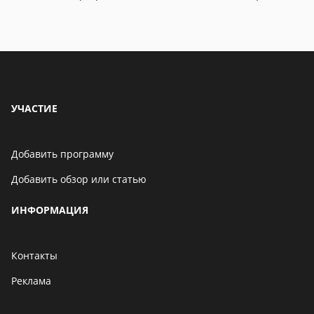
06 мая 2021
Бенчмарк AnTuTu
опубликовал список самых
производительных
смартфонов августа
06 мая 2021
УЧАСТИЕ
Добавить программу
Добавить обзор или статью
ИНФОРМАЦИЯ
Контакты
Реклама