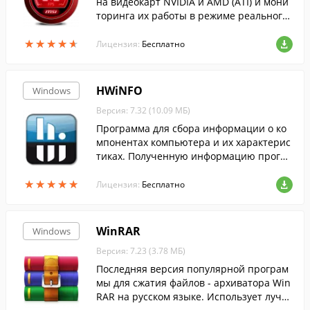
на видеокарт NVIDIA и AMD (ATI) и мони
торинга их работы в режиме реального
времени....
★
★
★
★
★
★
★
★
★
★
Лицензия:
Бесплатно
HWiNFO
Windows
Версия: 7.32 (10.09 МБ)
Программа для сбора информации о ко
мпонентах компьютера и их характерис
тиках. Полученную информацию програ
мма позволяет формировать в отчеты X
★
★
★
★
★
★
★
★
★
★
ML и HTML.
Лицензия:
Бесплатно
WinRAR
Windows
Версия: 7.23 (3.78 МБ)
Последняя версия популярной програм
мы для сжатия файлов - архиватора Win
RAR на русском языке. Использует лучш