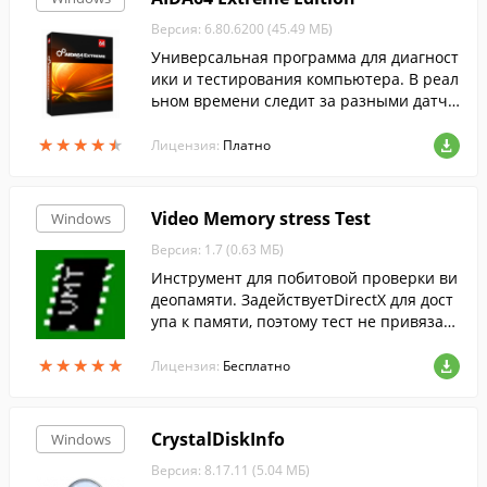
Версия: 6.80.6200 (45.49 МБ)
Универсальная программа для диагност
ики и тестирования компьютера. В реал
ьном времени следит за разными датчи
ками внутри компьютера, и выводит их
★
★
★
★
★
★
★
★
★
★
показания на экран.
Лицензия:
Платно
Video Memory stress Test
Windows
Версия: 1.7 (0.63 МБ)
Инструмент для побитовой проверки ви
деопамяти. ЗадействуетDirectX для дост
упа к памяти, поэтому тест не привязан
к оборудованию.
★
★
★
★
★
★
★
★
★
★
Лицензия:
Бесплатно
CrystalDiskInfo
Windows
Версия: 8.17.11 (5.04 МБ)