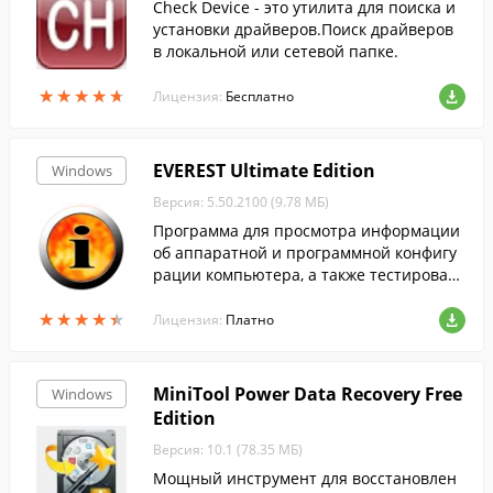
Check Device - это утилита для поиска и
установки драйверов.Поиск драйверов
в локальной или сетевой папке.
★
★
★
★
★
★
★
★
★
★
Лицензия:
Бесплатно
EVEREST Ultimate Edition
Windows
Версия: 5.50.2100 (9.78 МБ)
Программа для просмотра информации
об аппаратной и программной конфигу
рации компьютера, а также тестирован
ия компьютера.
★
★
★
★
★
★
★
★
★
★
Лицензия:
Платно
MiniTool Power Data Recovery Free
Windows
Edition
Версия: 10.1 (78.35 МБ)
Мощный инструмент для восстановлен