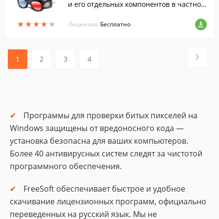
и его отдельных компонентов в частнос
ти.
★
★
★
★
★
★
★
★
★
★
Лицензия:
Бесплатно
1
2
3
4
Программы для проверки битых пикселей на
Windows защищены от вредоносного кода —
установка безопасна для ваших компьютеров.
Более 40 антивирусных систем следят за чистотой
программного обеспечения.
FreeSoft обеспечивает быстрое и удобное
скачивание лицензионных программ, официально
переведенных на русский язык. Мы не