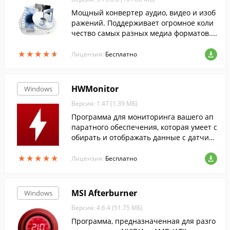
Мощный конвертер аудио, видео и изоб
ражений. Поддерживает огромное коли
чество самых разных медиа форматов....
★
★
★
★
★
★
★
★
★
★
Лицензия:
Бесплатно
HWMonitor
Windows
Версия: 1.47 (1.39 МБ)
Программа для мониторинга вашего ап
паратного обеспечения, которая умеет с
обирать и отображать данные с датчико
в: напряжения, температуры и скорости
★
★
★
★
★
★
★
★
★
★
вентиляторов.
Лицензия:
Бесплатно
MSI Afterburner
Windows
Версия: 4.6.4 (51.75 МБ)
Программа, предназначенная для разго