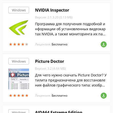
NVIDIA Inspector
Windows
Версия: 2.1.3.20 (0.13 МБ)
Программа для получения подробной и
нформации об установленных видеокар
тах NVIDIA, а также мониторинга их пар
аметров.
★
★
★
★
★
★
★
★
★
★
Лицензия:
Бесплатно
Picture Doctor
Windows
Версия: 3.2 (4.64 МБ)
Для чего нужно скачать Picture Doctor? У
тилита предназначена для восстановле
ния файлов графического типа: изображ
ений, фотографий, картинок с расширен
★
★
★
★
★
★
★
★
★
★
ием .psd и jpeg.
Лицензия:
Бесплатно
AIDA64 Extreme Edition
Windows