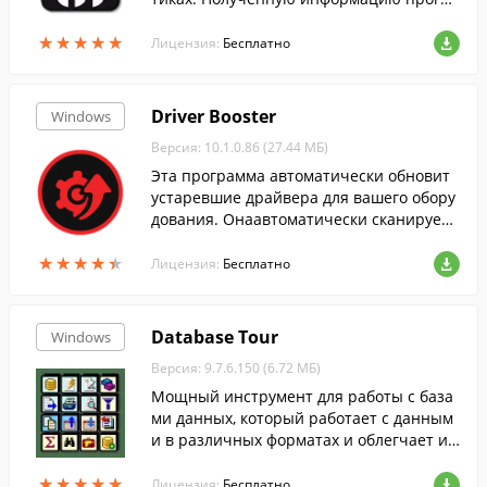
мма позволяет формировать в отчеты X
★
★
★
★
★
★
★
★
★
★
ML и HTML.
Лицензия:
Бесплатно
Driver Booster
Windows
Версия: 10.1.0.86 (27.44 МБ)
Эта программа автоматически обновит
устаревшие драйвера для вашего обору
дования. Онаавтоматически сканирует
систему, скачивает и устанавливает дра
★
★
★
★
★
★
★
★
★
★
йвера....
Лицензия:
Бесплатно
Database Tour
Windows
Версия: 9.7.6.150 (6.72 МБ)
Мощный инструмент для работы с база
ми данных, который работает с данным
и в различных форматах и облегчает ил
и автоматизирует наиболее часто испол
★
★
★
★
★
★
★
★
★
★
ьзуемые операции с базами данных.
Лицензия:
Бесплатно