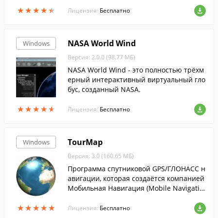
жения приложений, богатых элементам
★
★
★
★
★
★
★
★
★
★
и мультимедиа....
Лицензия:
Бесплатно
NASA World Wind
Windows
Версия: 2.0.0 (98.77 МБ)
NASA World Wind - это полностью трёхм
ерный интерактивный виртуальный гло
бус, созданный NASA.
★
★
★
★
★
★
★
★
★
★
Лицензия:
Бесплатно
TourMap
Windows
Версия: 3.0 (160.65 МБ)
Программа спутниковой GPS/ГЛОНАСС н
авигации, которая создаётся компанией
Мобильная Навигация (Mobile Navigatio
n) из России.
★
★
★
★
★
★
★
★
★
★
Лицензия:
Бесплатно