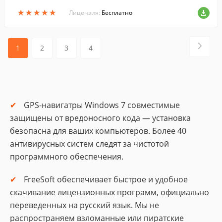
истемой на базе Windows, предоставляя
★
★
★
★
★
★
★
★
★
★
общие средства навигации, меню, пане
Лицензия:
Бесплатно
ли инструментов.
1
2
3
4
GPS-навигатры Windows 7 совместимые
защищены от вредоносного кода — установка
безопасна для ваших компьютеров. Более 40
антивирусных систем следят за чистотой
программного обеспечения.
FreeSoft обеспечивает быстрое и удобное
скачивание лицензионных программ, официально
переведенных на русский язык. Мы не
распространяем взломанные или пиратские