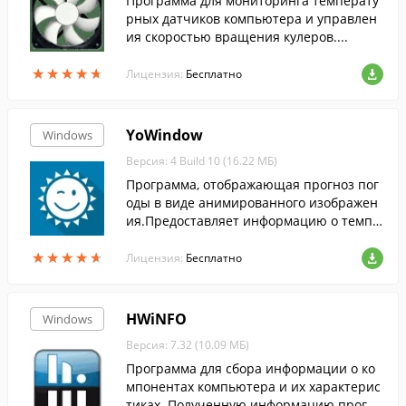
Программа для мониторинга температу
рных датчиков компьютера и управлен
ия скоростью вращения кулеров....
★
★
★
★
★
★
★
★
★
★
Лицензия:
Бесплатно
YoWindow
Windows
Версия: 4 Build 10 (16.22 МБ)
Программа, отображающая прогноз пог
оды в виде анимированного изображен
ия.Предоставляет информацию о темпе
ратуре воздуха, направлении и скорост
★
★
★
★
★
★
★
★
★
★
и ветра, облачности и пр.
Лицензия:
Бесплатно
HWiNFO
Windows
Версия: 7.32 (10.09 МБ)
Программа для сбора информации о ко
мпонентах компьютера и их характерис
тиках. Полученную информацию програ