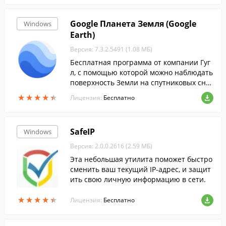
Google Планета Земля (Google
Windows
Earth)
Версия: 7.3.2.5491 (1.08 МБ)
Бесплатная программа от компании Гуг
л, с помощью которой можно наблюдать
поверхность Земли на спутниковых сни
мках с хорошим разрешением, а также о
★
★
★
★
★
★
★
★
★
★
Лицензия:
Бесплатно
брабатывать и анализировать геоданны
е.
SafeIP
Windows
Версия: 2.0.0.2616 (2.59 МБ)
Эта небольшая утилита поможет быстро
сменить ваш текущий IP-адрес, и защит
ить свою личную информацию в сети.
★
★
★
★
★
★
★
★
★
★
Лицензия:
Бесплатно