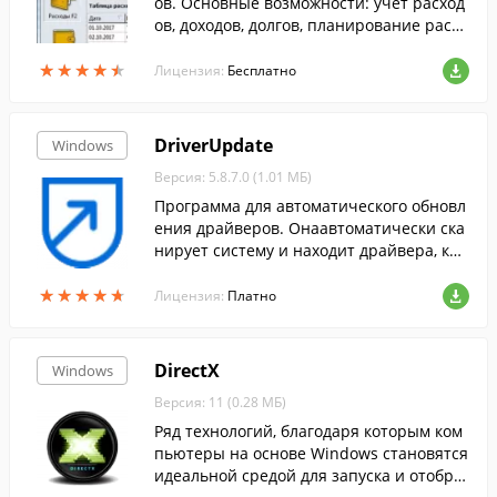
ов. Основные возможности: учет расход
ов, доходов, долгов, планирование расхо
дов и доходов, анализ.
★
★
★
★
★
★
★
★
★
★
Лицензия:
Бесплатно
DriverUpdate
Windows
Версия: 5.8.7.0 (1.01 МБ)
Программа для автоматического обновл
ения драйверов. Онаавтоматически ска
нирует систему и находит драйвера, кот
орые необходимо обновить.
★
★
★
★
★
★
★
★
★
★
Лицензия:
Платно
DirectX
Windows
Версия: 11 (0.28 МБ)
Ряд технологий, благодаря которым ком
пьютеры на основе Windows становятся
идеальной средой для запуска и отобра