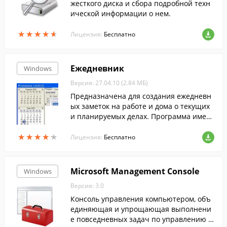
жесткого диска и сбора подробной техн
ической информации о нем.
★
★
★
★
★
★
★
★
★
★
Лицензия:
Бесплатно
Ежедневник
Windows
Версия: 27.04.10 (2.84 МБ)
Предназначена для создания ежедневн
ых заметок на работе и дома о текущих
и планируемых делах. Программа имеет
интуитивно понятный интерфейс.
★
★
★
★
★
★
★
★
★
★
Лицензия:
Бесплатно
Microsoft Management Console
Windows
Версия: 3.0
Консоль управления компьютером, объ
единяющая и упрощающая выполнени
е повседневных задач по управлению с