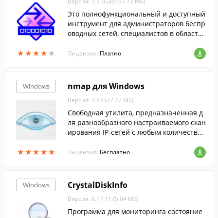
Версия: 7.3 Build (97.72 МБ)
Это полнофункциональный и доступный
инструмент для администраторов беспр
оводных сетей, специалистов в области
сетевой безопасности, сетевых програм
★
★
★
★
★
★
★
★
★
★
мистов или тех, кто хочет видеть всю ка
Лицензия:
Платно
ртину трафика в беспроводной сети.
nmap для Windows
Windows
Версия: 7.93 (27.77 МБ)
Свободная утилита, предназначенная д
ля разнообразного настраиваемого скан
ирования IP-сетей с любым количество
м объектов, определения состояния объ
★
★
★
★
★
★
★
★
★
★
ектов сканируемой сети....
Лицензия:
Бесплатно
CrystalDiskInfo
Windows
Версия: 8.17.11 (5.04 МБ)
Программа для мониторинга состояние