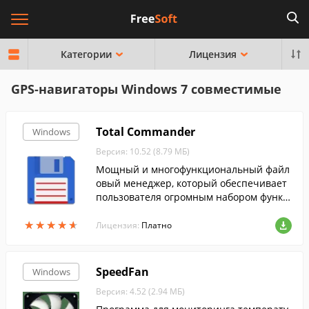
Категории
Лицензия
GPS-навигаторы Windows 7 совместимые
Total Commander
Windows
Версия: 10.52 (8.79 МБ)
Мощный и многофункциональный файл
овый менеджер, который обеспечивает
пользователя огромным набором функц
ий для полноценной работы с файлами
★
★
★
★
★
★
★
★
★
★
и папками.
Лицензия:
Платно
SpeedFan
Windows
Версия: 4.52 (2.94 МБ)