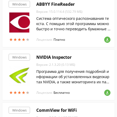
ABBYY FineReader
Windows
Версия: 15.0.114.4 (532.79 МБ)
Cистема оптического распознавания те
кста. С помщью этой программы можно
быстро и точно переводить бумажные д
окументы, PDF-файлы и цифровые фотог
★
★
★
★
★
★
★
★
★
★
рафии документов в редактируемый фо
Лицензия:
Платно
рмат....
NVIDIA Inspector
Windows
Версия: 2.1.3.20 (0.13 МБ)
Программа для получения подробной и
нформации об установленных видеокар
тах NVIDIA, а также мониторинга их пар
аметров.
★
★
★
★
★
★
★
★
★
★
Лицензия:
Бесплатно
CommView for WiFi
Windows