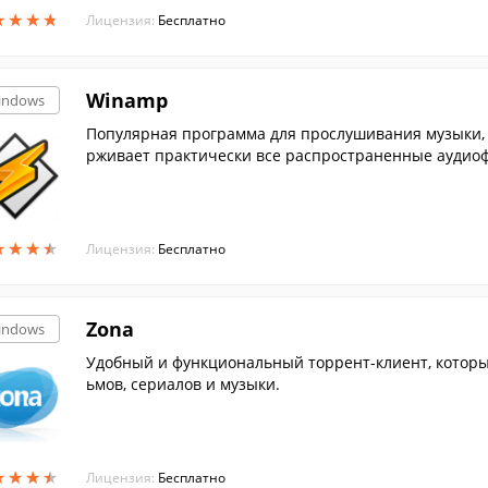
★
★
★
★
★
★
★
★
Лицензия:
Бесплатно
Winamp
indows
Популярная программа для прослушивания музыки, 
рживает практически все распространенные аудиоф
★
★
★
★
★
★
★
★
Лицензия:
Бесплатно
Zona
indows
Удобный и функциональный торрент-клиент, которы
ьмов, сериалов и музыки.
★
★
★
★
★
★
★
★
Лицензия:
Бесплатно