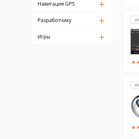
Навигация GPS
Разработчику
W
Игры
★
★
W
★
★