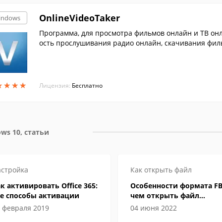
OnlineVideoTaker
indows
Программа, для просмотра фильмов онлайн и ТВ он
ость прослушивания радио онлайн, скачивания филь
ь аудиосказки.
★
★
★
★
★
★
★
★
Лицензия:
Бесплатно
ws 10, статьи
стройка
Как открыть файл
к активировать Office 365:
Особенности формата FB
се способы активации
чем открыть файл
электронной книги
 февраля 2019
04 июня 2022