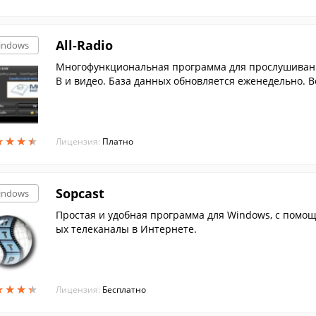
All-Radio
indows
Многофункциональная программа для прослушивания
В и видео. База данных обновляется еженедельно. 
нное.
★
★
★
★
★
★
★
★
Лицензия:
Платно
Sopcast
indows
Простая и удобная программа для Windows, с помо
ых телеканалы в Интернете.
★
★
★
★
★
★
★
★
Лицензия:
Бесплатно