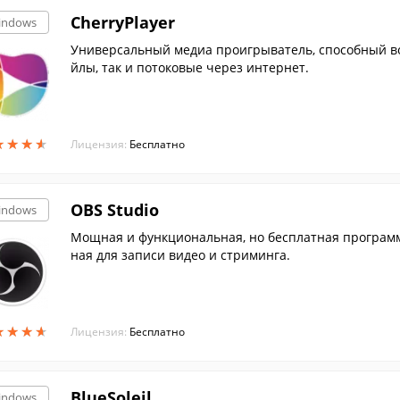
CherryPlayer
indows
Универсальный медиа проигрыватель, способный во
йлы, так и потоковые через интернет.
★
★
★
★
★
★
★
★
Лицензия:
Бесплатно
OBS Studio
indows
Мощная и функциональная, но бесплатная програм
ная для записи видео и стриминга.
★
★
★
★
★
★
★
★
Лицензия:
Бесплатно
BlueSoleil
indows