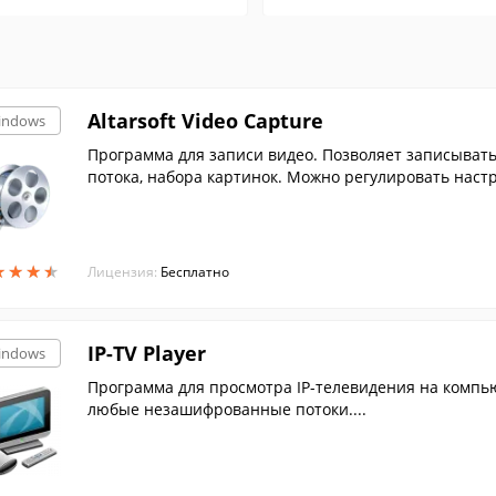
Altarsoft Video Capture
indows
Программа для записи видео. Позволяет записывать 
потока, набора картинок. Можно регулировать настрой
★
★
★
★
★
★
★
★
Лицензия:
Бесплатно
IP-TV Player
indows
Программа для просмотра IP-телевидения на компь
любые незашифрованные потоки....