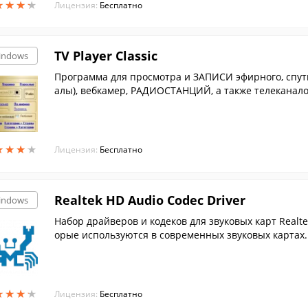
★
★
★
★
★
★
★
★
Лицензия:
Бесплатно
TV Player Classic
indows
Программа для просмотра и ЗАПИСИ эфирного, спут
алы), вебкамер, РАДИОСТАНЦИЙ, а также телеканал
ер.
★
★
★
★
★
★
★
★
Лицензия:
Бесплатно
Realtek HD Audio Codec Driver
indows
Набор драйверов и кодеков для звуковых карт Realt
орые используются в современных звуковых картах.
★
★
★
★
★
★
★
★
Лицензия:
Бесплатно