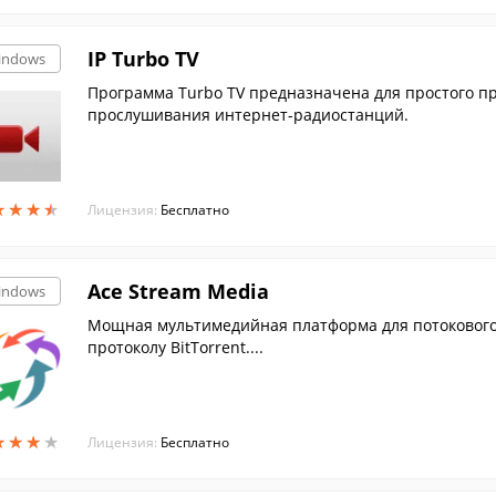
IP Turbo TV
indows
Программа Turbo TV предназначена для простого п
прослушивания интернет-радиостанций.
★
★
★
★
★
★
★
★
Лицензия:
Бесплатно
Ace Stream Media
indows
Мощная мультимедийная платформа для потокового 
протоколу BitTorrent....
★
★
★
★
★
★
★
★
Лицензия:
Бесплатно