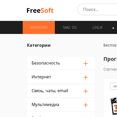
WINDOWS
MAC OS
LINUX
Категории
Беспла
Прог
Безопасность
Сортир
Интернет
W
Связь, чаты, email
Мультимедиа