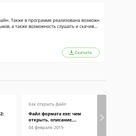
лайн. Также в программе реализована возможн
мов, а также возможность слушать и скачиват
Скачать
Как открыть файл
Как откры
2:
Файл формата exe: чем
Формат eP
открыть, описание,
открыват
особенности
04 февраля 2019
04 июня 2