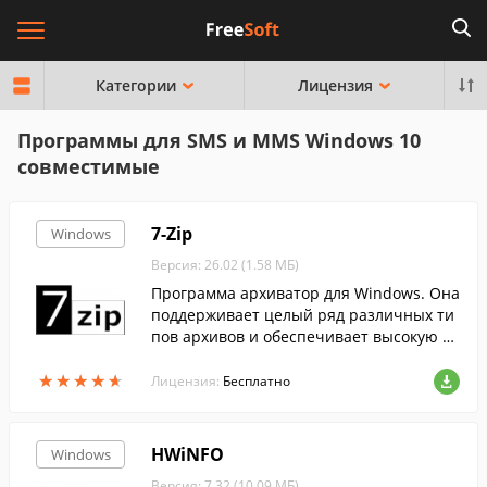
Категории
Лицензия
Программы для SMS и MMS Windows 10
совместимые
7-Zip
Windows
Версия: 26.02 (1.58 МБ)
Программа архиватор для Windows. Она
поддерживает целый ряд различных ти
пов архивов и обеспечивает высокую ст
епень сжатия данных....
★
★
★
★
★
★
★
★
★
★
Лицензия:
Бесплатно
HWiNFO
Windows
Версия: 7.32 (10.09 МБ)