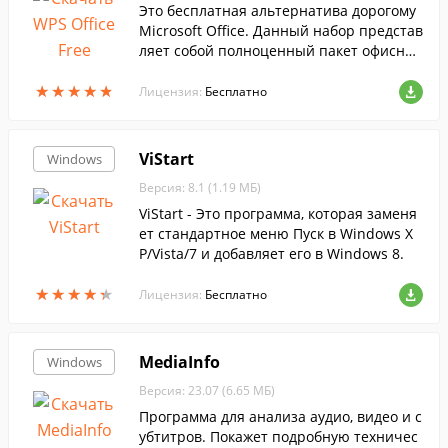
Это бесплатная альтернатива дорогому
Microsoft Office. Данный набор представ
ляет собой полноценный пакет офисных
приложений....
★
★
★
★
★
★
★
★
★
★
Лицензия:
Бесплатно
ViStart
Windows
Версия: 8.1 (1.19 МБ)
ViStart - Это программа, которая заменя
ет стандартное меню Пуск в Windows X
P/Vista/7 и добавляет его в Windows 8.
★
★
★
★
★
★
★
★
★
★
Лицензия:
Бесплатно
MediaInfo
Windows
Версия: 23.07 (6.65 МБ)
Программа для анализа аудио, видео и с
убтитров. Покажет подробную техничес