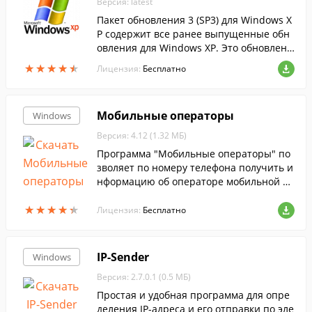
Версия: latest
Пакет обновления 3 (SP3) для Windows X
P содержит все ранее выпущенные обн
овления для Windows XP. Это обновлени
е также включает несколько новых функ
★
★
★
★
★
★
★
★
★
★
Лицензия:
Бесплатно
ций, которые не вносят значительных и
зме...
Мобильные операторы
Windows
Версия: 4.12 (1.32 МБ)
Программа "Мобильные операторы" по
зволяет по номеру телефона получить и
нформацию об операторе мобильной св
язи, регионе, дате регистрации, перейт
★
★
★
★
★
★
★
★
★
★
и на официальный сайт Оператора или
Лицензия:
Бесплатно
на страницу Оператора для бесплатной
отправки СМС.
IP-Sender
Windows
Версия: 2.7.0.1 (0.5 МБ)
Простая и удобная программа для опре
деления IP-адреса и его отправки по эле