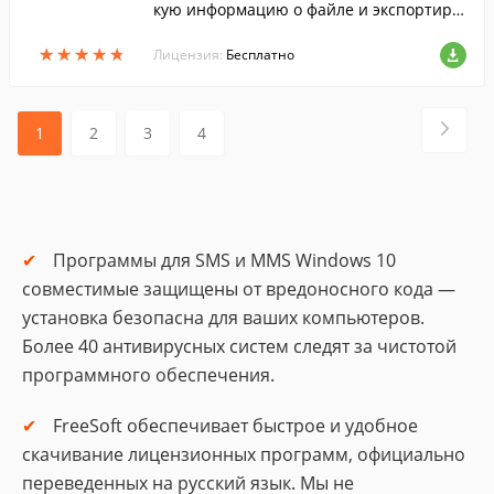
кую информацию о файле и экспортиру
ет ее в нужном виде.
★
★
★
★
★
★
★
★
★
★
Лицензия:
Бесплатно
1
2
3
4
Программы для SMS и MMS Windows 10
совместимые защищены от вредоносного кода —
установка безопасна для ваших компьютеров.
Более 40 антивирусных систем следят за чистотой
программного обеспечения.
FreeSoft обеспечивает быстрое и удобное
скачивание лицензионных программ, официально
переведенных на русский язык. Мы не