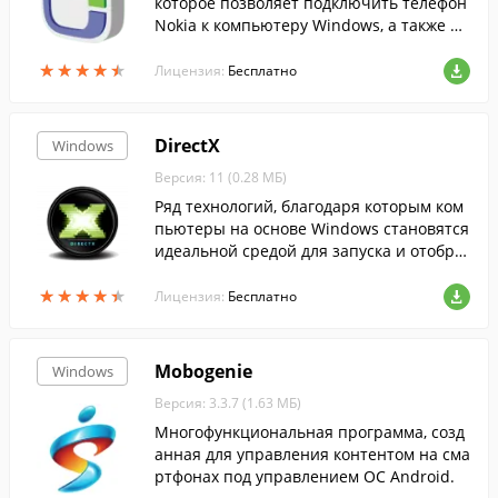
которое позволяет подключить телефон
Nokia к компьютеру Windows, а также пе
редавать между ними содержимое....
★
★
★
★
★
★
★
★
★
★
Лицензия:
Бесплатно
DirectX
Windows
Версия: 11 (0.28 МБ)
Ряд технологий, благодаря которым ком
пьютеры на основе Windows становятся
идеальной средой для запуска и отобра
жения приложений, богатых элементам
★
★
★
★
★
★
★
★
★
★
и мультимедиа....
Лицензия:
Бесплатно
Mobogenie
Windows
Версия: 3.3.7 (1.63 МБ)
Многофункциональная программа, созд
анная для управления контентом на сма
ртфонах под управлением ОС Android.