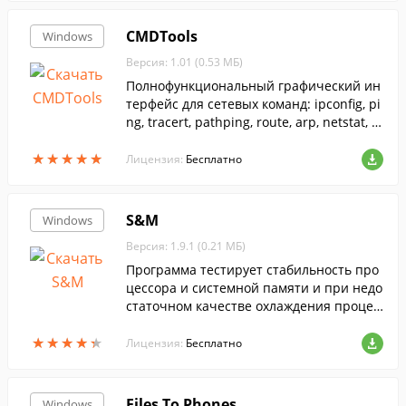
CMDTools
Windows
Версия: 1.01 (0.53 МБ)
Полнофункциональный графический ин
терфейс для сетевых команд: ipconfig, pi
ng, tracert, pathping, route, arp, netstat, n
btstat.
★
★
★
★
★
★
★
★
★
★
Лицензия:
Бесплатно
S&M
Windows
Версия: 1.9.1 (0.21 МБ)
Программа тестирует стабильность про
цессора и системной памяти и при недо
статочном качестве охлаждения процес
сора или проблем с памятью возможно
★
★
★
★
★
★
★
★
★
★
зависание компьютера.
Лицензия:
Бесплатно
Files To Phones
Windows