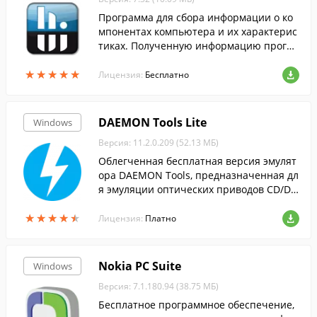
Программа для сбора информации о ко
мпонентах компьютера и их характерис
тиках. Полученную информацию програ
мма позволяет формировать в отчеты X
★
★
★
★
★
★
★
★
★
★
ML и HTML.
Лицензия:
Бесплатно
DAEMON Tools Lite
Windows
Версия: 11.2.0.209 (52.13 МБ)
Облегченная бесплатная версия эмулят
ора DAEMON Tools, предназначенная дл
я эмуляции оптических приводов CD/DV
D и BluRay дисков.
★
★
★
★
★
★
★
★
★
★
Лицензия:
Платно
Nokia PC Suite
Windows
Версия: 7.1.180.94 (38.75 МБ)
Бесплатное программное обеспечение,