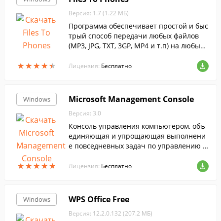
Версия: 1.7 (1.22 МБ)
Программа обеспечивает простой и быс
трый способ передачи любых файлов
(MP3, JPG, TXT, 3GP, MP4 и т.п) на любые
мобильные телефоны, коммуникаторы,
★
★
★
★
★
★
★
★
★
★
ноутбуки, нетбуки, ПК, используя Bluetoo
Лицензия:
Бесплатно
th. Для работы программы подойдет лю
бой bluetooth адаптер.
Microsoft Management Console
Windows
Версия: 3.0
Консоль управления компьютером, объ
единяющая и упрощающая выполнени
е повседневных задач по управлению с
истемой на базе Windows, предоставляя
★
★
★
★
★
★
★
★
★
★
общие средства навигации, меню, пане
Лицензия:
Бесплатно
ли инструментов.
WPS Office Free
Windows
Версия: 12.2.0.132 (207.2 МБ)