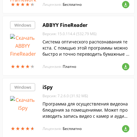
★
★
★
★
★
★
★
★
★
★
Лицензия:
Бесплатно
ABBYY FineReader
Windows
Версия: 15.0.114.4 (532.79 МБ)
Cистема оптического распознавания те
кста. С помщью этой программы можно
быстро и точно переводить бумажные д
окументы, PDF-файлы и цифровые фотог
★
★
★
★
★
★
★
★
★
★
рафии документов в редактируемый фо
Лицензия:
Платно
рмат....
iSpy
Windows
Версия: 7.2.6.0 (31.92 МБ)
Программа для осуществления видеона
блюдения за помещениями. Может про
изводить запись видео с камер и аудио
с микрофонов....
★
★
★
★
★
★
★
★
★
★
Лицензия:
Бесплатно