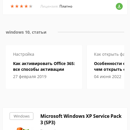
★
★
★
★
★
★
★
★
★
★
Лицензия:
Платно
windows 10, статьи
Настройка
Как открыть файл
Как активировать Office 365:
Особенности фор
все способы активации
чем открыть фа
электронной кн
27 февраля 2019
04 июня 2022
Microsoft Windows XP Service Pack
Windows
3 (SP3)