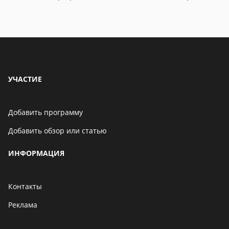
06 мая 2021
Бенчмарк AnTuTu
опубликовал список самых
производительных
смартфонов августа
06 мая 2021
УЧАСТИЕ
Добавить программу
Добавить обзор или статью
ИНФОРМАЦИЯ
Контакты
Реклама