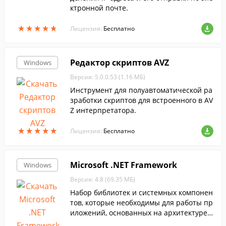
ктронной почте.
★
★
★
★
★
★
★
★
★
★
Лицензия:
Бесплатно
Редактор скриптов AVZ
Windows
Версия: 5.0.0.53 (1.16 МБ)
Инструмент для полуавтоматической ра
зработки скриптов для встроенного в AV
Z интерпретатора.
★
★
★
★
★
★
★
★
★
★
Лицензия:
Бесплатно
Microsoft .NET Framework
Windows
Версия: 4.8 (69.35 МБ)
Набор библиотек и системных компонен
тов, которые необходимы для работы пр
иложений, основанных на архитектуре .
NET Framework....