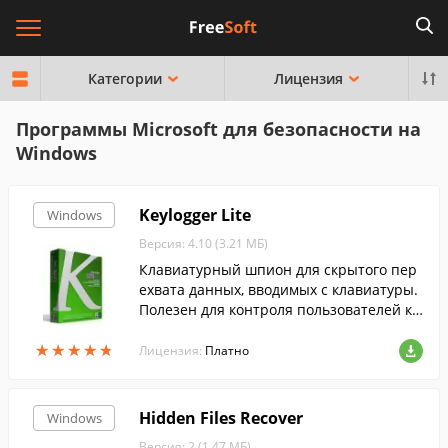
Категории
Лицензия
Программы Microsoft для безопасности на
Windows
Keylogger Lite
Windows
Версия: 4.10 (3.21 МБ)
Клавиатурный шпион для скрытого пер
ехвата данных, вводимых с клавиатуры.
Полезен для контроля пользователей ко
мпьютера.
★
★
★
★
★
★
★
★
★
★
Лицензия:
Платно
Hidden Files Recover
Windows
Версия: 2 (1.47 МБ)