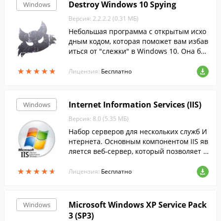
Destroy Windows 10 Spying
Windows
Версия: 2.2.2.2 (0.31 МБ)
Небольшая программа с открытым исхо
дным кодом, которая поможет вам избав
иться от "слежки" в Windows 10. Она бы
стро обнаружит и отключит все парамет
★
★
★
★
★
★
★
★
★
★
ры телеметрии, отвечающие за отслежи
Лицензия:
Бесплатно
вани...
Internet Information Services (IIS)
Windows
Версия: 8.0 (5.35 МБ)
Набор серверов для нескольких служб И
нтернета. Основным компонентом IIS яв
ляется веб-сервер, который позволяет р
азмещать в Интернете сайты....
★
★
★
★
★
★
★
★
★
★
Лицензия:
Бесплатно
Microsoft Windows XP Service Pack
Windows
3 (SP3)