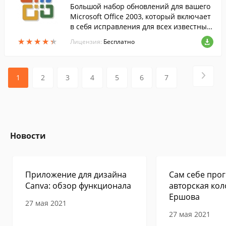
Большой набор обновлений для вашего
Microsoft Office 2003, который включает
в себя исправления для всех известных
ошибок и уязвимостей, что позволяет зн
★
★
★
★
★
★
★
★
★
★
Лицензия:
Бесплатно
ачительно улучшить вашу работу с до...
1
2
3
4
5
6
7
Новости
Приложение для дизайна
Сам себе прог
Canva: обзор функционала
авторская кол
Ершова
27 мая 2021
27 мая 2021