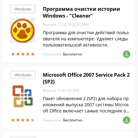
Программа очистки истории
Windows
Windows - "Cleaner"
Версия: 1.2.0.79 (0.95 МБ)
Программа для очистки действий польз
ователя на компьютере. Удаляет следы
пользовательской активности.
★
★
★
★
★
★
★
★
★
★
Лицензия:
Бесплатно
Microsoft Office 2007 Service Pack 2
Windows
(SP2)
Версия: 1 (37.25 МБ)
Пакет обновления 2 (SP2) для набора пр
иложений выпуска 2007 системы Micros
oft Office включает самые последние об
новления набора приложений Office 200
★
★
★
★
★
★
★
★
★
★
Лицензия:
Бесплатно
7....