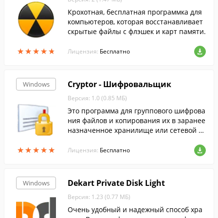
Крохотная, бесплатная программка для
компьютеров, которая восстанавливает
скрытые файлы с флэшек и карт памяти.
★
★
★
★
★
★
★
★
★
★
Лицензия:
Бесплатно
Cryptor - Шифровальщик
Windows
Версия: 1.0 (0.85 МБ)
Это программа для группового шифрова
ния файлов и копирования их в заранее
назначенное хранилище или сетевой д
иск.
★
★
★
★
★
★
★
★
★
★
Лицензия:
Бесплатно
Dekart Private Disk Light
Windows
Версия: 1.23 (0.77 МБ)
Очень удобный и надежный способ хра