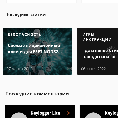
Последние статьи
БЕЗОПАСНОСТЬ
ИГРЫ
ИНСТРУКЦИИ
Свежие лицензионные
Где в папке Ст
ключи для ESET NOD32
находятся игры
Internet Security до 2019-
2020 года
07 марта 2019
06 июня 2022
Последние комментарии
Keylogger Lite
Keylog