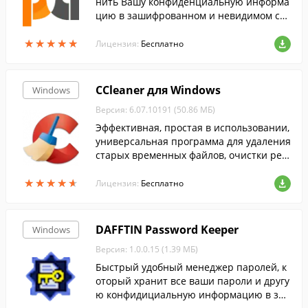
нить Вашу конфиденциальную информа
цию в зашифрованном и невидимом сос
тоянии.
★
★
★
★
★
★
★
★
★
★
Лицензия:
Бесплатно
CCleaner для Windows
Windows
Версия: 6.07.10191 (50.86 МБ)
Эффективная, простая в использовании,
универсальная программа для удаления
старых временных файлов, очистки рее
стра и т.п....
★
★
★
★
★
★
★
★
★
★
Лицензия:
Бесплатно
DAFFTIN Password Keeper
Windows
Версия: 1.0.0.15 (1.39 МБ)
Быстрый удобный менеджер паролей, к
оторый хранит все ваши пароли и другу
ю конфидициальную информацию в за