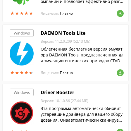
омпании и позволяет эффективно разгр
аничивать права доступа различных по
★
★
★
★
★
★
★
★
★
★
льзователей в терминальной сессии Mic
Лицензия:
Платно
rosoft Terminal.
DAEMON Tools Lite
Windows
Версия: 11.2.0.209 (52.13 МБ)
Облегченная бесплатная версия эмулят
ора DAEMON Tools, предназначенная дл
я эмуляции оптических приводов CD/DV
D и BluRay дисков.
★
★
★
★
★
★
★
★
★
★
Лицензия:
Платно
Driver Booster
Windows
Версия: 10.1.0.86 (27.44 МБ)
Эта программа автоматически обновит
устаревшие драйвера для вашего обору
дования. Онаавтоматически сканирует
систему, скачивает и устанавливает дра