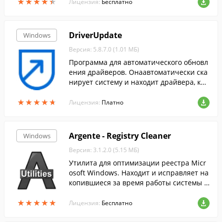
★
★
★
★
★
★
★
★
★
★
йвера....
Лицензия:
Бесплатно
DriverUpdate
Windows
Версия: 5.8.7.0 (1.01 МБ)
Программа для автоматического обновл
ения драйверов. Онаавтоматически ска
нирует систему и находит драйвера, кот
орые необходимо обновить.
★
★
★
★
★
★
★
★
★
★
Лицензия:
Платно
Argente - Registry Cleaner
Windows
Версия: 3.1.2.0 (5.15 МБ)
Утилита для оптимизации реестра Micr
osoft Windows. Находит и исправляет на
копившиеся за время работы системы о
шибки.
★
★
★
★
★
★
★
★
★
★
Лицензия:
Бесплатно