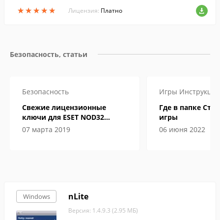
шифрованном виде (AES/BLOWFISH алго
★
★
★
★
★
★
★
★
★
★
ритмы шифрации). Программу можно но
Лицензия:
Платно
сить и запускать с переносного диска (с
флэшки)...
Безопасность, статьи
Безопасность
Игры
Инструкци
Свежие лицензионные
Где в папке Сти
ключи для ESET NOD32
игры
Internet Security до 2019-2020
07 марта 2019
06 июня 2022
года
nLite
Windows
Версия: 1.4.9.3 (2.95 МБ)