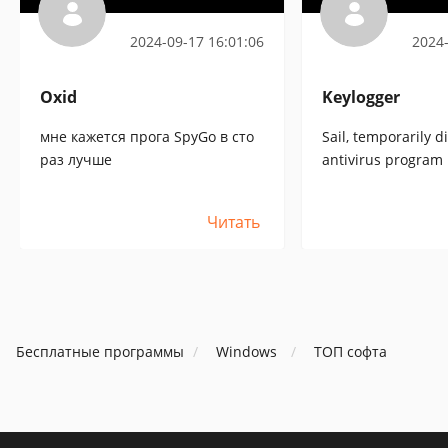
2024-09-17 16:01:06
2024-
Oxid
Keylogger
мне кажется прога SpyGo в сто
Sail, temporarily d
раз лучше
antivirus program 
you can download 
[:+5:]
Читать
Бесплатные программы
Windows
ТОП софта