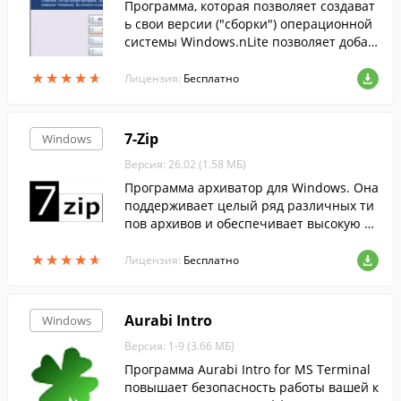
Программа, которая позволяет создават
ь свои версии ("сборки") операционной
системы Windows.nLite позволяет добав
лять в образ системы драйвера устройс
★
★
★
★
★
★
★
★
★
★
тв, обновления системы, темы оформле
Лицензия:
Бесплатно
н.
7-Zip
Windows
Версия: 26.02 (1.58 МБ)
Программа архиватор для Windows. Она
поддерживает целый ряд различных ти
пов архивов и обеспечивает высокую ст
епень сжатия данных....
★
★
★
★
★
★
★
★
★
★
Лицензия:
Бесплатно
Aurabi Intro
Windows
Версия: 1-9 (3.66 МБ)
Программа Aurabi Intro for MS Terminal
повышает безопасность работы вашей к