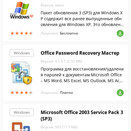
Версия: latest
Пакет обновления 3 (SP3) для Windows X
P содержит все ранее выпущенные обн
овления для Windows XP. Это обновлени
е также включает несколько новых функ
★
★
★
★
★
★
★
★
★
★
Лицензия:
Бесплатно
ций, которые не вносят значительных и
зме...
Office Password Recovery Мастер
Windows
Версия: 4.1.0.1 (2.32 МБ)
Программа для восстановления/удалени
я паролей к документам Microsoft Office
– MS Word, MS Excel, MS Outlook, MS Acc
ess и VBA проектам.
★
★
★
★
★
★
★
★
★
★
Лицензия:
Платно
Microsoft Office 2003 Service Pack 3
Windows
(SP3)
Версия: SP3 (17.7 МБ)