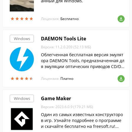
анный для Windows.
★
★
★
★
★
★
★
★
★
★
Лицензия:
Бесплатно
DAEMON Tools Lite
Windows
Версия: 11.2.0.209 (52.13 МБ)
Облегченная бесплатная версия эмулят
ора DAEMON Tools, предназначенная дл
я эмуляции оптических приводов CD/DV
D и BluRay дисков.
★
★
★
★
★
★
★
★
★
★
Лицензия:
Платно
Game Maker
Windows
Версия: 2023.6.0.9 (179.21 МБ)
Один из самых известных конструкторо
в игр. Узнайте подробнее о программе
и скачайте бесплатно на freesoft.ru!...