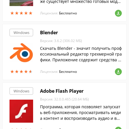
же существует множество готовых моде
лей и трасс, которые можно модернизир
★
★
★
★
★
★
★
★
★
★
овать по своему усмотрению.
Лицензия:
Бесплатно
Blender
Windows
Версия: 3.6.2 (306.02 МБ)
Скачать Blender - значит получить проф
ессиональный редактор трехмерной гра
фики. Приложение содержит средства а
нимации, моделирования и визуализац
★
★
★
★
★
★
★
★
★
★
ии.
Лицензия:
Бесплатно
Adobe Flash Player
Windows
Версия: 32.0.0.465 (20.64 МБ)
Программа, которая позволяет запускат
ь веб-приложения, просматривать меди
а контент и воспроизводить аудио и вид
ео потоки на веб-странице....