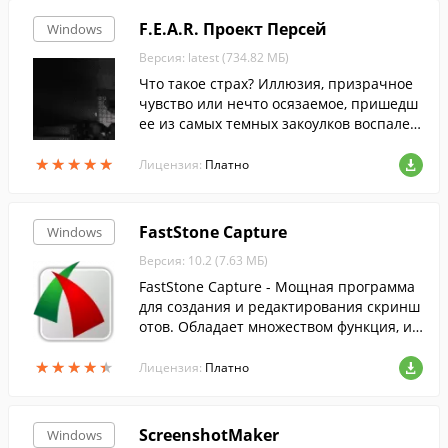
F.E.A.R. Проект Персей
Windows
Версия: latest (734.82 МБ)
Что такое страх? Иллюзия, призрачное
чувство или нечто осязаемое, пришедш
ее из самых темных закоулков воспален
ного сознания?
★
★
★
★
★
★
★
★
★
★
Лицензия:
Платно
FastStone Capture
Windows
Версия: 10.2 (7.63 МБ)
FastStone Capture - Мощная программа
для создания и редактирования скринш
отов. Обладает множеством функция, и к
роме скриншотов позволяет так же запи
★
★
★
★
★
★
★
★
★
★
сывать видео со звуком....
Лицензия:
Платно
ScreenshotMaker
Windows