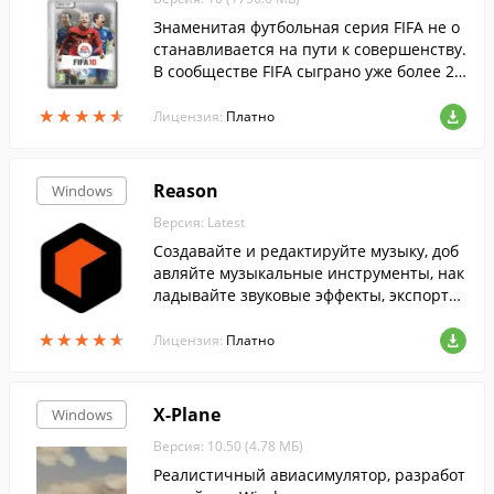
Знаменитая футбольная серия FIFA не о
станавливается на пути к совершенству.
В сообществе FIFA сыграно уже более 25
0 миллионов сетевых матчей, и при соз
★
★
★
★
★
★
★
★
★
★
дании FIFA 10 мнение поклонников по м
Лицензия:
Платно
ножеству вопросов было учтено. Новый
эпизод серии претендует на звание луч
шего имитатора футбола, задающего но
Reason
Windows
вые стандарты реалистичности в жанр
Версия: Latest
е.
Создавайте и редактируйте музыку, доб
авляйте музыкальные инструменты, нак
ладывайте звуковые эффекты, экспорти
руйте готовые треки в MIDI с помощью
★
★
★
★
★
★
★
★
★
★
этой многофункциональной программы.
Лицензия:
Платно
X-Plane
Windows
Версия: 10.50 (4.78 МБ)
Реалистичный авиасимулятор, разработ