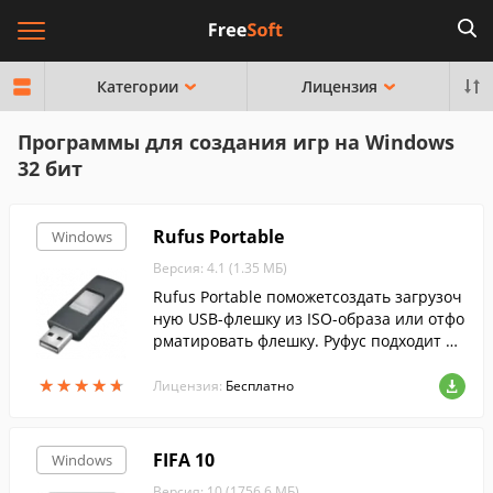
Категории
Лицензия
Программы для создания игр на Windows
32 бит
Rufus Portable
Windows
Версия: 4.1 (1.35 МБ)
Rufus Portable поможетсоздать загрузоч
ную USB-флешку из ISO-образа или отфо
рматировать флешку. Руфус подходит дл
я 32- и 64-битной Windows и поддержив
★
★
★
★
★
★
★
★
★
★
ает русский язык.
Лицензия:
Бесплатно
FIFA 10
Windows
Версия: 10 (1756.6 МБ)