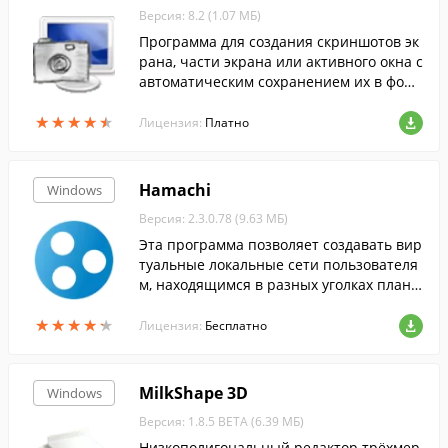
Версия: 8.2 (1.07 МБ)
Программа для создания скриншотов эк
рана, части экрана или активного окна с
автоматическим сохранением их в форм
атах .png, .jpg, .gif или .bmp в выбранну
★
★
★
★
★
★
★
★
★
★
ю пользователем директорию.
Лицензия:
Платно
Hamachi
Windows
Версия: 2.3.0.78 (9.63 МБ)
Эта программа позволяет создавать вир
туальные локальные сети пользователя
м, находящимся в разных уголках плане
ты...
★
★
★
★
★
★
★
★
★
★
Лицензия:
Бесплатно
MilkShape 3D
Windows
Версия: 1.8.5 BETA (6.39 МБ)
Низкополигональный редактор трёхмер