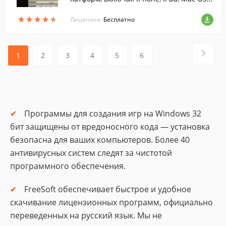
X, Windows, Linux, Windows-смартфоны,
★
★
★
★
★
★
★
★
★
★
GP2X, Pocket PC и Handheld PC....
Лицензия:
Бесплатно
1
2
3
4
5
6
Программы для создания игр на Windows 32
бит защищены от вредоносного кода — установка
безопасна для ваших компьютеров. Более 40
антивирусных систем следят за чистотой
программного обеспечения.
FreeSoft обеспечивает быстрое и удобное
скачивание лицензионных программ, официально
переведенных на русский язык. Мы не