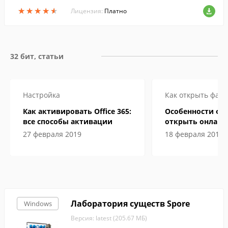
★
★
★
★
★
★
★
★
★
★
Лицензия:
Платно
32 бит, статьи
Настройка
Как открыть файл
Как активировать Office 365:
Особенности фай
все способы активации
открыть онлайн 
компьютере
27 февраля 2019
18 февраля 2019
Лаборатория существ Spore
Windows
Версия: latest (205.67 МБ)