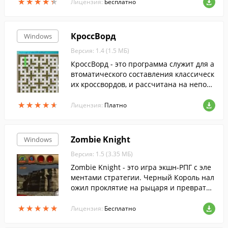
★
★
★
★
★
★
★
★
★
★
Лицензия:
Бесплатно
КроссВорд
Windows
Версия: 1.4 (1.5 МБ)
КроссВорд - это программа служит для а
втоматического составления классическ
их кроссвордов, и рассчитана на непоср
едственных потребителей - любителей
★
★
★
★
★
★
★
★
★
★
разгадывания кроссвордов.
Лицензия:
Платно
Zombie Knight
Windows
Версия: 1.5 (3.35 МБ)
Zombie Knight - это игра экшн-РПГ с эле
ментами стратегии. Черный Король нал
ожил проклятие на рыцаря и превратил
его в зомби.
★
★
★
★
★
★
★
★
★
★
Лицензия:
Бесплатно