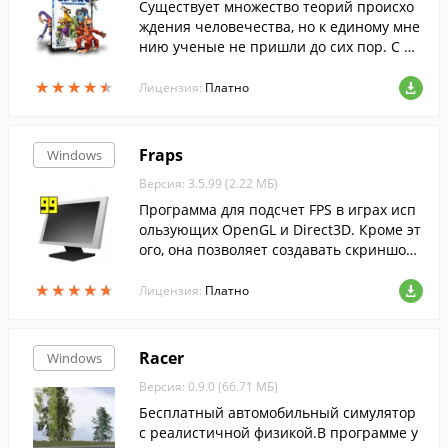
Существует множество теорий происхо
ждения человечества, но к единому мне
нию ученые не пришли до сих пор. С по
мощью уникального имитатора эволюц
★
★
★
★
★
★
★
★
★
★
ии Spore вы раз и навсегда решите для
Лицензия:
Платно
себя загадку возникновения жизни, став
творцом собственной, единственной и н
еповторимой расы. Начав пестовать пр
Fraps
Windows
остейшую клетку, со временем вы получ
Версия: 3.5.99 (2.22 МБ)
ите сложный организм, который обрете
т разум, волю и разовьется в целую цив
Программа для подсчет FPS в играх исп
илизацию.
ользующих OpenGL и Direct3D. Кроме эт
ого, она позволяет создавать скриншот
ы одним нажатием и записывать видео
★
★
★
★
★
★
★
★
★
★
с экрана экрана компьютера....
Лицензия:
Платно
Racer
Windows
Версия: 0.9.0 (66.71 МБ)
Бесплатный автомобильный симулятор
с реалистичной физикой.В программе у