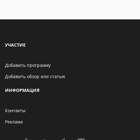
Бенчмарк AnTuTu
опубликовал список самых
производительных
смартфонов августа
06 мая 2021
УЧАСТИЕ
Добавить программу
Добавить обзор или статью
ИНФОРМАЦИЯ
Контакты
Реклама