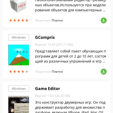
ных объектов.Используется при модели
рования объектов для компьютерных иг
р Half-Life, Blockland, The Sims 2, The Sim
★
★
★
★
★
★
★
★
★
★
s 3 и других sandbox-игр.
Лицензия:
Платно
GCompris
Windows
Версия: 15.02 (297.71 МБ)
Представляет собой пакет обучающих п
рограмм для детей от 2 до 10 лет, состоя
щий из различных упражнений и игр об
разовательного характера.
★
★
★
★
★
★
★
★
★
★
Лицензия:
Платно
Game Editor
Windows
Версия: 1.4.0 (28.32 МБ)
Это конструктор двумерных игр. Он под
держивает разработку для множества п
латформ, включая iPhone, iPad, Mac OS