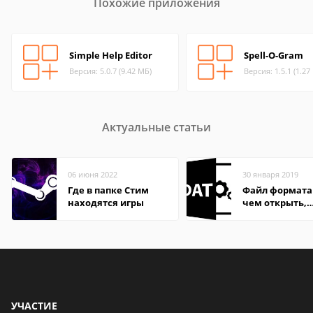
Похожие приложения
Simple Help Editor
Spell-O-Gram
Версия: 5.0.7 (9.42 МБ)
Версия: 1.5.1 (1.27
Актуальные статьи
06 июня 2022
30 января 2019
Где в папке Стим
Файл формата
находятся игры
чем открыть,
описание,
особенности
УЧАСТИЕ