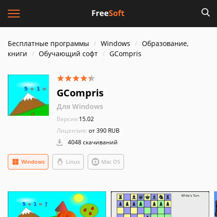
Бесплатные программы
Windows
Образование,
книги
Обучающий софт
GCompris
GCompris
Для Windows
Версия:
15.02
Лицензия:
от 390 RUB
4048 скачиваний
Windows
Linux
Mac OS