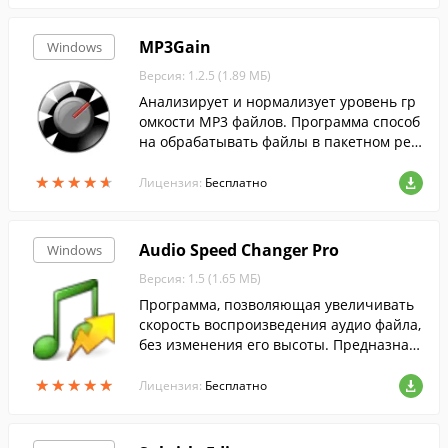
MP3Gain
Windows
Версия: 1.2.5 (1.89 МБ)
Анализирует и нормализует уровень гр
омкости MP3 файлов. Программа способ
на обрабатывать файлы в пакетном реж
име, и может выравнивать громкость от
★
★
★
★
★
★
★
★
★
★
дельных треков или альбомов....
Лицензия:
Бесплатно
Audio Speed Changer Pro
Windows
Версия: 1.5 (1.65 МБ)
Программа, позволяющая увеличивать
скорость воспроизведения аудио файла,
без изменения его высоты. Предназнач
ена, в первую очередь, для "ускорения"
★
★
★
★
★
★
★
★
★
★
аудио книг и подкастов.
Лицензия:
Бесплатно