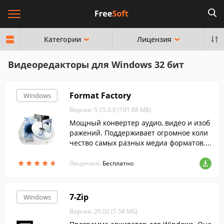
Категории
Лицензия
Видеоредакторы для Windows 32 бит
Format Factory
Windows
Версия: 5.15.0.0 (101.88 МБ)
Мощный конвертер аудио, видео и изоб
ражений. Поддерживает огромное коли
чество самых разных медиа форматов....
★
★
★
★
★
★
★
★
★
★
Лицензия:
Бесплатно
7-Zip
Windows
Версия: 26.02 (1.58 МБ)