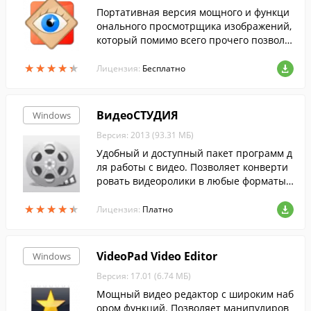
Портативная версия мощного и функци
онального просмотрщика изображений,
который помимо всего прочего позволя
ет редактировать и конвертировать кар
★
★
★
★
★
★
★
★
★
★
тинки....
Лицензия:
Бесплатно
ВидеоСТУДИЯ
Windows
Версия: 2013 (93.31 МБ)
Удобный и доступный пакет программ д
ля работы с видео. Позволяет конверти
ровать видеоролики в любые форматы,
редактировать видео, записывать DVD д
★
★
★
★
★
★
★
★
★
★
иски и пр.
Лицензия:
Платно
VideoPad Video Editor
Windows
Версия: 17.01 (6.74 МБ)
Мощный видео редактор с широким наб
ором функций. Позволяет манипулиров