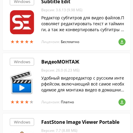
Subtitle Edit
Windows
Версия: 3.6.13 (9.98 МБ)
Редактор субтитров для видео файлов.П
озволяет редактировать текст и таймин
ги, а так же конвертировать субтитры в
различные форматы.
★
★
★
★
★
★
★
★
★
★
Лицензия:
Бесплатно
ВидеоМОНТАЖ
Windows
Версия: 26.0 (6.23 МБ)
Удобный видеоредактор с русским инте
рфейсом, включающий всё самое необх
одимое для монтажа видео в домашних
условиях. Включает коллекцию спецэфф
★
★
★
★
★
★
★
★
★
★
ектов, титров, заставок и даже фоновой
Лицензия:
Платно
музык...
FastStone Image Viewer Portable
Windows
Версия: 7.7 (8.88 МБ)