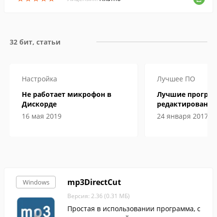
32 бит, статьи
Настройка
Лучшее ПО
Не работает микрофон в
Лучшие програ
Дискорде
редактирования
подробные обз
16 мая 2019
24 января 2017
mp3DirectCut
Windows
Версия: 2.36 (0.31 МБ)
Простая в использовании программа, с