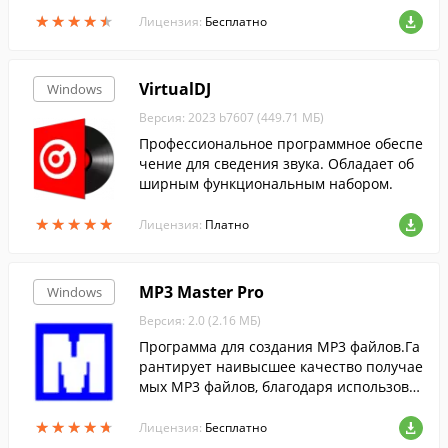
тографий и видео.
★
★
★
★
★
★
★
★
★
★
Лицензия:
Бесплатно
VirtualDJ
Windows
Версия: 2023 b7607 (449.71 МБ)
Профессиональное программное обеспе
чение для сведения звука. Обладает об
ширным функциональным набором.
★
★
★
★
★
★
★
★
★
★
Лицензия:
Платно
MP3 Master Pro
Windows
Версия: 2.0 (2.16 МБ)
Программа для создания MP3 файлов.Га
рантирует наивысшее качество получае
мых MP3 файлов, благодаря использова
нию японского кодека SCMPX.
★
★
★
★
★
★
★
★
★
★
Лицензия:
Бесплатно