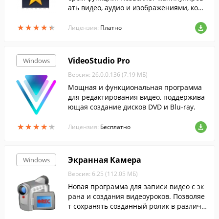
ать видео, аудио и изображениями, корр
ектировать цвета и многое другое.
★
★
★
★
★
★
★
★
★
★
Лицензия:
Платно
VideoStudio Pro
Windows
Версия: 26.0.0.136 (7.19 МБ)
Мощная и функциональная программа
для редактирования видео, поддержива
ющая создание дисков DVD и Blu-ray.
★
★
★
★
★
★
★
★
★
★
Лицензия:
Бесплатно
Экранная Камера
Windows
Версия: 6.25 (112.05 МБ)
Новая программа для записи видео с эк
рана и создания видеоуроков. Позволяе
т сохранять созданный ролик в различн
ых форматах, записывать на DVD и загр