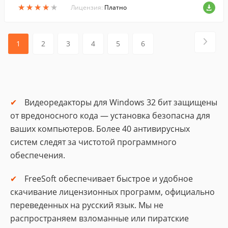
★
★
★
★
★
★
★
★
★
★
ужать на YouTube.
Лицензия:
Платно
1
2
3
4
5
6
Видеоредакторы для Windows 32 бит защищены
от вредоносного кода — установка безопасна для
ваших компьютеров. Более 40 антивирусных
систем следят за чистотой программного
обеспечения.
FreeSoft обеспечивает быстрое и удобное
скачивание лицензионных программ, официально
переведенных на русский язык. Мы не
распространяем взломанные или пиратские