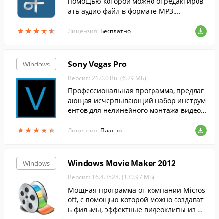
помощью которой можно отредактиров
ать аудио файл в формате MP3....
★
★
★
★
★
★
★
★
★
★
Лицензия:
Бесплатно
Sony Vegas Pro
Windows
Версия: 21.0.0 Bui (6.29 МБ)
Профессиональная программа, предлаг
ающая исчерпывающий набор инструм
ентов для нелинейного монтажа видео
файлов.
★
★
★
★
★
★
★
★
★
★
Лицензия:
Платно
Windows Movie Maker 2012
Windows
Версия: 16.4.3528. (130.97 МБ)
Мощная программа от компании Micros
oft, с помощью которой можно создават
ь фильмы, эффектные видеоклипы из фо