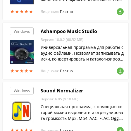
зать фрагменты из трека, обозначая его
★
★
★
★
★
★
★
★
★
★
начало и конец в визуальном или ручно
Лицензия:
Платно
м режиме.
Ashampoo Music Studio
Windows
Версия: 10.0.2 (60.52 МБ)
Универсальная программа для работы с
аудио файлами. Позволяет записывать д
иски, конвертировать и каталогизирова
ть музыку и многое другое....
★
★
★
★
★
★
★
★
★
★
Лицензия:
Платно
Sound Normalizer
Windows
Версия: 6.85 (9.18 МБ)
Специальная программа, с помощью ко
торой можно выровнять и отрегулирова
ть громкость Mp3, Mp4, AAC, FLAC, Ogg, A
PE, Wav файлов.
★
★
★
★
★
★
★
★
★
★
Лицензия:
Платно