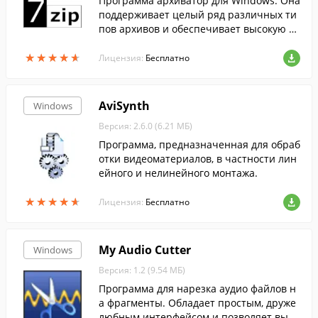
Программа архиватор для Windows. Она
поддерживает целый ряд различных ти
пов архивов и обеспечивает высокую ст
епень сжатия данных....
★
★
★
★
★
★
★
★
★
★
Лицензия:
Бесплатно
AviSynth
Windows
Версия: 2.6.0 (6.21 МБ)
Программа, предназначенная для обраб
отки видеоматериалов, в частности лин
ейного и нелинейного монтажа.
★
★
★
★
★
★
★
★
★
★
Лицензия:
Бесплатно
My Audio Cutter
Windows
Версия: 1.2 (9.54 МБ)
Программа для нарезка аудио файлов н
а фрагменты. Обладает простым, друже
любным интерфейсом и позволяет выре