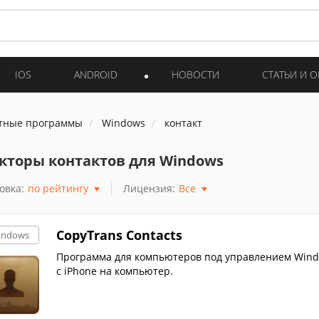
IOS
ANDROID
НОВОСТИ
СТАТЬИ И 
тные программы
Windows
контакт
кторы контактов для Windows
овка:
по рейтингу
Лицензия:
Все
CopyTrans Contacts
indows
Программа для компьютеров под управлением Windo
с iPhone на компьютер.