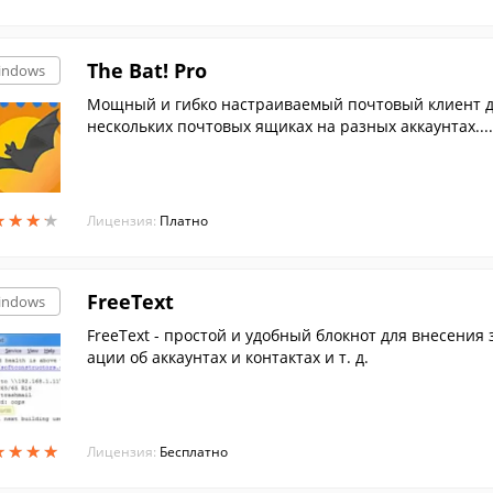
The Bat! Pro
indows
Мощный и гибко настраиваемый почтовый клиент дл
нескольких почтовых ящиках на разных аккаунтах....
★
★
★
★
★
★
★
★
Лицензия:
Платно
FreeText
indows
FreeText - простой и удобный блокнот для внесения
ации об аккаунтах и контактах и т. д.
★
★
★
★
★
★
★
★
Лицензия:
Бесплатно