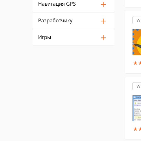
Навигация GPS
Разработчику
W
Игры
★
★
W
★
★