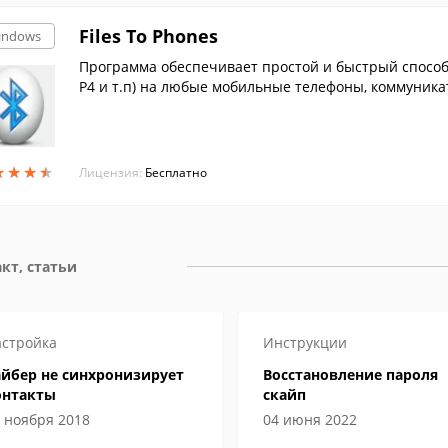
Files To Phones
indows
Программа обеспечивает простой и быстрый способ 
P4 и т.п) на любые мобильные телефоны, коммуникато
h. Для работы программы подойдет любой bluetooth
★
★
★
★
★
★
★
★
Лицензия:
Бесплатно
кт, статьи
стройка
Инструкции
айбер не синхронизирует
Восстановление пароля
онтакты
скайп
 ноября 2018
04 июня 2022