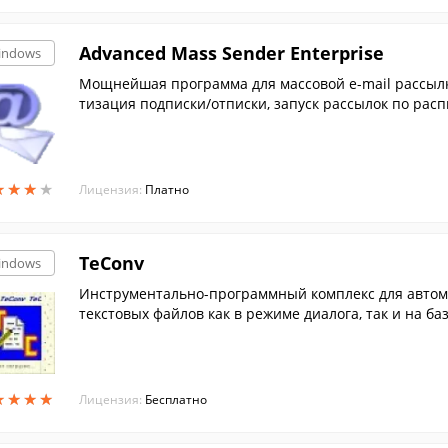
Advanced Mass Sender Enterprise
indows
Мощнейшая программа для массовой e-mail рассылки
тизация подписки/отписки, запуск рассылок по расп
★
★
★
★
★
★
★
★
Лицензия:
Платно
TeConv
indows
Инструментально-программный комплекс для автом
текстовых файлов как в режиме диалога, так и на базе сценариев для контекстно-табличного прогр
аммирования.
★
★
★
★
★
★
★
★
Лицензия:
Бесплатно