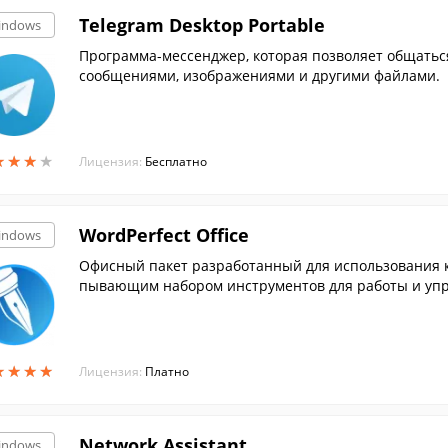
Telegram Desktop Portable
indows
Программа-мессенджер, которая позволяет общатьс
сообщениями, изображениями и другими файлами.
★
★
★
★
★
★
★
★
Лицензия:
Бесплатно
WordPerfect Office
indows
Офисный пакет разработанный для использования ка
пывающим набором инструментов для работы и упра
тной работы.
★
★
★
★
★
★
★
★
Лицензия:
Платно
Network Assistant
indows