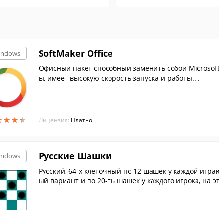
SoftMaker Office
indows
Офисный пакет способный заменить собой Microsoft
ы, имеет высокую скорость запуска и работы....
★
★
★
★
★
★
★
★
Лицензия:
Платно
Русские Шашки
indows
Русский, 64-х клеточный по 12 шашек у каждой игр
ый вариант и по 20-ть шашек у каждого игрока, на э