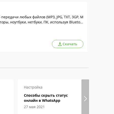
передачи любых файлов (MP3, JPG, TXT, 3GP, M
ры, ноутбуки, нетбуки, ПК, используя Bluetoot
 адаптер.
Скачать
Настройка
Настройка
Способы скрыть статус
Не работ
онлайн в WhatsApp
Дискорде
27 мая 2021
16 мая 201