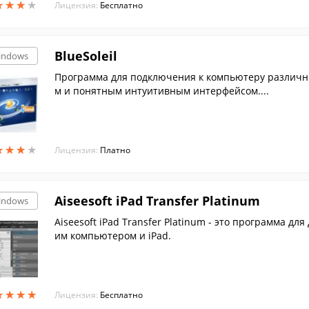
★
★
★
★
★
★
★
★
Лицензия:
Бесплатно
BlueSoleil
indows
Программа для подключения к компьютеру различны
м и понятным интуитивным интерфейсом....
★
★
★
★
★
★
★
★
Лицензия:
Платно
Aiseesoft iPad Transfer Platinum
indows
Aiseesoft iPad Transfer Platinum - это программа 
им компьютером и iPad.
★
★
★
★
★
★
★
★
Лицензия:
Бесплатно