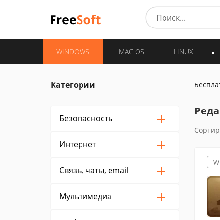
WINDOWS
MAC OS
LINUX
Категории
Беспла
Реда
Безопасность
Сортир
Интернет
W
Связь, чаты, email
Мультимедиа