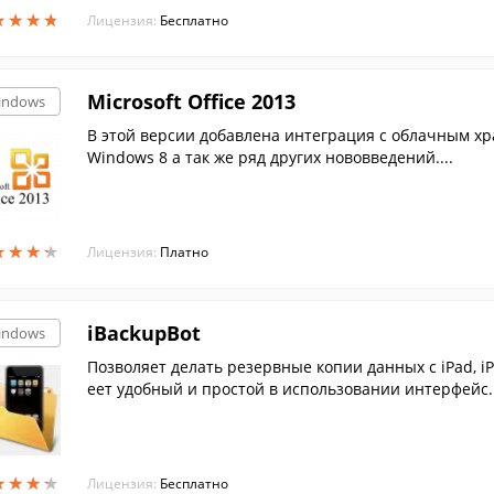
★
★
★
★
★
★
★
★
Лицензия:
Бесплатно
Microsoft Office 2013
indows
В этой версии добавлена интеграция с облачным х
Windows 8 а так же ряд других нововведений....
★
★
★
★
★
★
★
★
Лицензия:
Платно
iBackupBot
indows
Позволяет делать резервные копии данных с iPad, i
еет удобный и простой в использовании интерфейс.
★
★
★
★
★
★
★
★
Лицензия:
Бесплатно