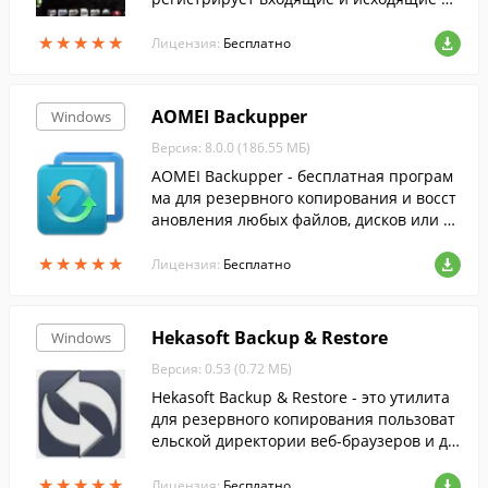
кументы, ведет финансовый учет, осуще
★
★
★
★
★
★
★
★
★
★
ствляет хранение и защиту данных.
Лицензия:
Бесплатно
AOMEI Backupper
Windows
Версия: 8.0.0 (186.55 МБ)
AOMEI Backupper - бесплатная програм
ма для резервного копирования и восст
ановления любых файлов, дисков или р
азделов.
★
★
★
★
★
★
★
★
★
★
Лицензия:
Бесплатно
Hekasoft Backup & Restore
Windows
Версия: 0.53 (0.72 МБ)
Hekasoft Backup & Restore - это утилита
для резервного копирования пользоват
ельской директории веб-браузеров и др
угих программ.
★
★
★
★
★
★
★
★
★
★
Лицензия:
Бесплатно