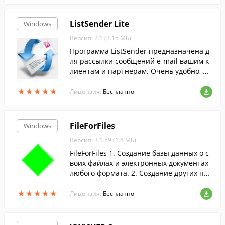
ListSender Lite
Windows
Версия: 2.1 (3.15 МБ)
Программа ListSender предназначена д
ля рассылки сообщений e-mail вашим к
лиентам и партнерам. Очень удобно, чт
о каждое письмо отправляется индивид
★
★
★
★
★
★
★
★
★
★
уально, поэтому получатель не видит по
Лицензия:
Бесплатно
ле "копия" - это повышает шанс того, чт
о к письму отнесутся с вниманием, а не
отправят у корзину.
FileForFiles
Windows
Версия: 3.1.59 (1.8 МБ)
FileForFiles 1. Создание базы данных о с
воих файлах и электронных документах
любого формата. 2. Создание других про
стых баз данных, картотек и каталогов.
★
★
★
★
★
★
★
★
★
★
3. Поиск в содержании файлов, подготов
Лицензия:
Бесплатно
ленных в Word, Excel, HTML и других ред
акторах, по логическому выражению, со
стоящему из фраз. 4. Работа с фрагмент