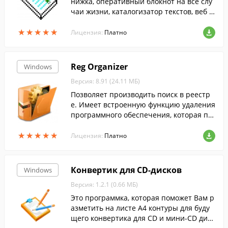
нижка, оперативный блокнот на все слу
чаи жизни, каталогизатор текстов, веб с
траниц, документов.
★
★
★
★
★
★
★
★
★
★
Лицензия:
Платно
Reg Organizer
Windows
Версия: 8.91 (24.11 МБ)
Позволяет производить поиск в реестр
е. Имеет встроенную функцию удаления
программного обеспечения, которая по
зволяет производить полное удаление п
★
★
★
★
★
★
★
★
★
★
рограмм без остатков....
Лицензия:
Платно
Конвертик для CD-дисков
Windows
Версия: 1.2.1 (0.66 МБ)
Это программка, которая поможет Вам р
азметить на листе А4 контуры для буду
щего конвертика для CD и мини-CD диск