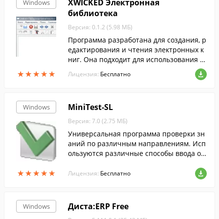
XWICKED Электронная
Windows
ами из файлов.
библиотека
Версия: 0.1.2 (5.98 МБ)
Программа разработана для создания, р
едактирования и чтения электронных к
ниг. Она подходит для использования д
ля работы с большим количеством доку
★
★
★
★
★
★
★
★
★
★
Лицензия:
Бесплатно
ментов с несложным содержанием.
MiniTest-SL
Windows
Версия: 7.0 (2.75 МБ)
Универсальная программа проверки зн
аний по различным направлениям. Исп
ользуются различные способы ввода от
ветов. Формируются протоколы результ
★
★
★
★
★
★
★
★
★
★
атов тестирования по заданным шаблон
Лицензия:
Бесплатно
ам.
Диста:ERP Free
Windows