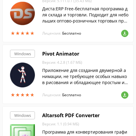
Версия: 5.111.0.1 (35.43 МБ)
Диста:ERP Free-бесплатная программа д
ля склада и торговли. Подходит для небо
льших оптово-розничных торговых пре
дприятий, работающих в различных сф
★
★
★
★
★
★
★
★
★
★
ерах деятельности, в том числе в сфере
Лицензия:
Бесплатно
услуг.
Pivot Animator
Windows
Версия: 4.2.8 (1.67 МБ)
Приложение для создания двумерной а
нимации, не требующее особых навыко
в рисования и обладающее простым и п
онятным интерфейсом....
★
★
★
★
★
★
★
★
★
★
Лицензия:
Бесплатно
Altarsoft PDF Converter
Windows
Версия: 1.1 (0.94 МБ)
Программа для конвертирования графи