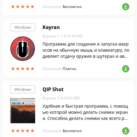
ов.
★
★
★
★
★
★
★
★
★
★
Лицензия:
Бесплатно
Keyran
Windows
Версия: 1.1.9 (3.39 МБ)
Программа для создания и запуска макр
осов на обычную мышь и клавиатуру, по
давляет отдачу оружия в шутерах и авто
матизирует действия в MMO-играх.
★
★
★
★
★
★
★
★
★
★
Лицензия:
Платно
QIP Shot
Windows
Версия: 3.4 (4.03 МБ)
Удобная и быстрая программа, с помощ
ью которой можно делать снимки экран
а. Способна делать снимки как всего раб
очего стола, так и выделенной области.
★
★
★
★
★
★
★
★
★
★
Лицензия:
Бесплатно