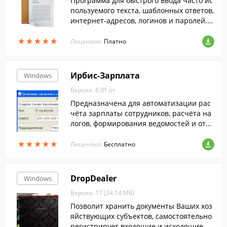
Программа для быстрого ввода часто ис
пользуемого текста, шаблонных ответов,
интернет-адресов, логинов и паролей. T
winkiePaste помогает быстро вводить те
★
★
★
★
★
★
★
★
★
★
кст в любые приложения.
Лицензия:
Платно
Ирбис-Зарплата
Windows
Версия: 8.01 от
Предназначена для автоматизации рас
чёта зарплаты сотрудников, расчёта на
логов, формирования ведомостей и отчё
тов. Проста в освоении, обладает высок
★
★
★
★
★
★
★
★
★
★
им быстродействием и надёжностью.
Лицензия:
Бесплатно
DropDealer
Windows
Версия: 17 (24.14 МБ)
Позволит хранить документы Ваших хоз
яйствующих субъектов, самостоятельно
регистрирует входящие и исходящие до