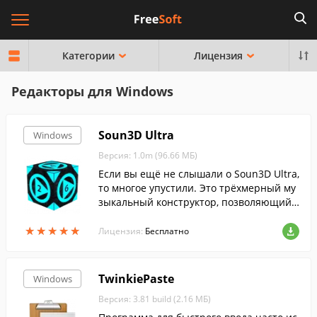
Категории
Лицензия
Редакторы для Windows
Soun3D Ultra
Windows
Версия: 1.0m (96.66 МБ)
Если вы ещё не слышали о Soun3D Ultra,
то многое упустили. Это трёхмерный му
зыкальный конструктор, позволяющий
делать музыку нелинейно, в любую стор
★
★
★
★
★
★
★
★
★
★
ону.
Лицензия:
Бесплатно
TwinkiePaste
Windows
Версия: 3.81 build (2.16 МБ)