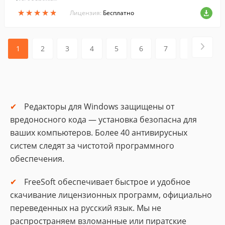
еру через USB или COM-порт и поддерж
★
★
★
★
★
★
★
★
★
★
ивающего протокол Megatec.
Лицензия:
Бесплатно
1
2
3
4
5
6
7
8
9
Редакторы для Windows защищены от
вредоносного кода — установка безопасна для
ваших компьютеров. Более 40 антивирусных
систем следят за чистотой программного
обеспечения.
FreeSoft обеспечивает быстрое и удобное
скачивание лицензионных программ, официально
переведенных на русский язык. Мы не
распространяем взломанные или пиратские