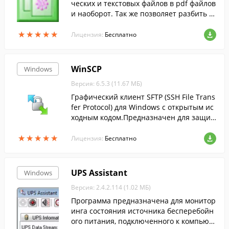
ческих и текстовых файлов в pdf файлов
и наоборот. Так же позволяет разбить о
дин pdf на несколько.
★
★
★
★
★
★
★
★
★
★
Лицензия:
Бесплатно
WinSCP
Windows
Версия: 6.5.3 (11.67 МБ)
Графический клиент SFTP (SSH File Trans
fer Protocol) для Windows с открытым ис
ходным кодом.Предназначен для защи
щённого копирования файлов между ко
★
★
★
★
★
★
★
★
★
★
мпьютером и серверами....
Лицензия:
Бесплатно
UPS Assistant
Windows
Версия: 2.4.2.114 (1.02 МБ)
Программа предназначена для монитор
инга состояния источника бесперебойн
ого питания, подключенного к компьют