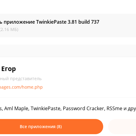
ь приложение TwinkiePaste
3.81 build 737
(2.16 МБ)
 Егор
ный представитель
lpages.com/home.php
s, Aml Maple, TwinkiePaste, Password Cracker, RSSme и д
Все приложения (8)