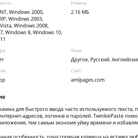
мость
Размер
NT, Windows 2000,
2.16 МБ
XP, Windows 2003,
Vista, Windows 2008,
7, Windows 8, Windows 10,
11
ура
Язык
ит
Другое, Русский, Английск
чик
Сайт
ор
amlpages.com
ие
рамма для быстрого ввода часто используемого текста, 
 интернет-адресов, логинов и паролей. TwinkiePaste помо
иложения, тем самым экономя уйму времени и избавляя 
нная особенность: одна горячая клавиша на вставку люб