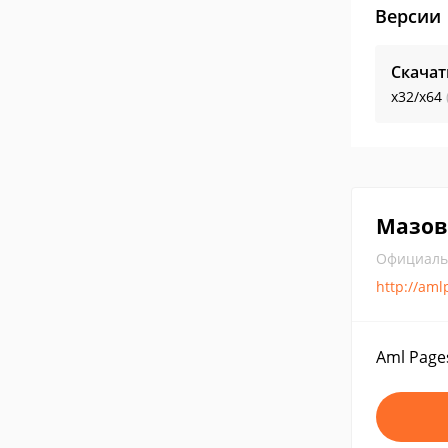
Версии
Скачат
x32/x64
Мазов
Официаль
http://am
Aml Page