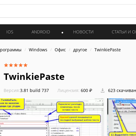
IOS
ANDROID
НОВОСТИ
СТАТЬИ И 
программы
Windows
Офис
другое
TwinkiePaste
TwinkiePaste
Версия:
3.81 build 737
Лицензия:
600 ₽
623 скачива