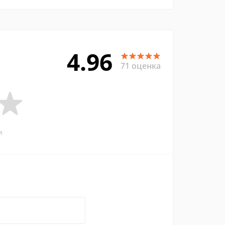
4.96
71 оценка
и