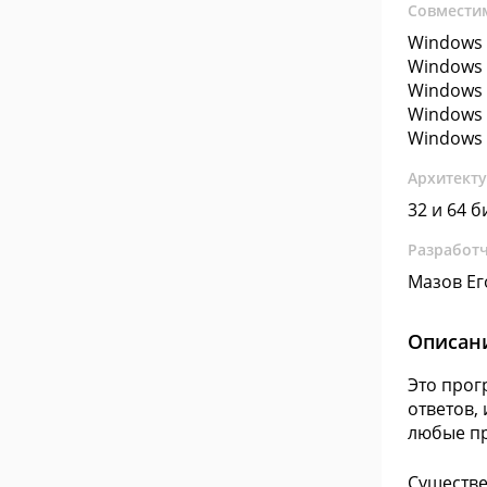
Совмести
Windows 
Windows 
Windows 
Windows 
Windows 
Архитект
32 и 64 б
Разработ
Мазов Ег
Описан
Это прог
ответов,
любые пр
Существе