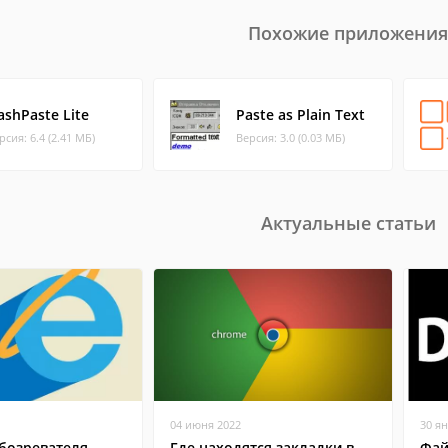
Похожие приложения
ashPaste Lite
Paste as Plain Text
рсия: 6.4 (2.41 МБ)
Версия: 3.0 (0.03 МБ)
Актуальные статьи
04 июня 2022
30 я
бозревателя
Где находятся закладки в
Фай