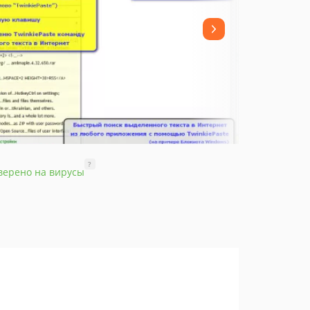
?
верено на вирусы