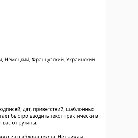
ий, Немецкий, Французский, Украинский
подписей, дат, приветствий, шаблонных
гает быстро вводить текст практически в
вас от рутины.
ого из шаблона текста. Нет нужды