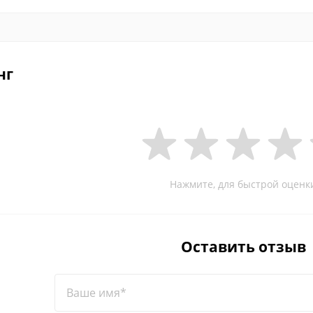
нг
Нажмите, для быстрой оценк
Оставить отзыв
Ваше имя*