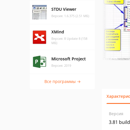
STDU Viewer
Версия: 1.6.375 (2.51 МБ)
XMind
Версия: 8 Update 8 (158
МБ)
Microsoft Project
Версия: 2019
Все программы →
Характери
Версия
3.81 buil