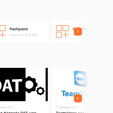
Flashpaste
QuickTextPaste
Версия: 6.1 (2.55 МБ)
Версия: 7.44 (0.34 МБ)
нваря 2019
27 февраля 2019
л формата DAT: чем
Teamviewer для Ubuntu