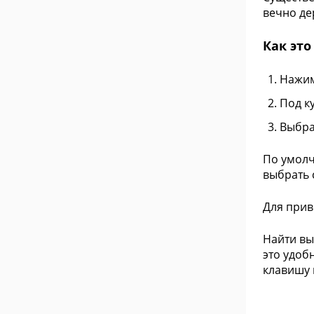
вечно де
Как это
Нажим
Под к
Выбра
По умолч
выбрать 
Для прив
Найти вы
это удоб
клавишу 