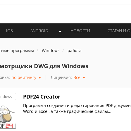
IOS
ANDROID
НОВОСТИ
СТАТЬИ И 
тные программы
Windows
работа
мотрщики DWG для Windows
овка:
по рейтингу
Лицензия:
Все
PDF24 Creator
indows
Программа создания и редактирования PDF докумен
Word и Excel, а также графические файлы....