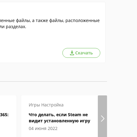
аленные файлы, а также файлы, расположенные
и разделах.
Скачать
Игры
Настройка
Инструкц
365:
Что делать, если Steam не
Кто озвуч
видит установленную игру
Яндекс
04 июня 2022
06 мая 201