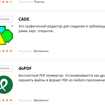
★
★
★
★
★
★
★
★
Лицензия:
Платно
CADE
indows
Это графический редактор для создания и публикаци
рамм, карт, открыток.
★
★
★
★
★
★
★
★
Лицензия:
Бесплатно
doPDF
indows
Бесплатный PDF конвертер. Устанавливается как д
охранять файлы в формат PDF из любого приложени
★
★
★
★
★
★
★
★
Лицензия:
Бесплатно