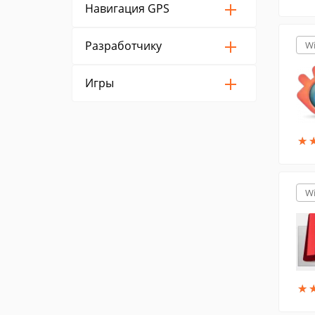
Навигация GPS
Разработчику
W
Игры
★
★
W
★
★