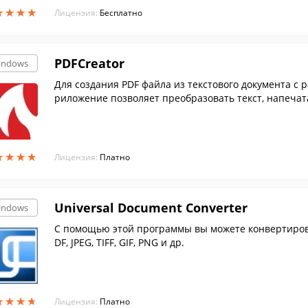
★
★
★
★
★
★
★
★
Лицензия:
Бесплатно
PDFCreator
indows
Для создания PDF файла из текстового документа с 
риложение позволяет преобразовать текст, напечат
★
★
★
★
★
★
★
★
Лицензия:
Платно
Universal Document Converter
indows
С помощью этой программы вы можете конвертиров
DF, JPEG, TIFF, GIF, PNG и др.
★
★
★
★
★
★
★
★
Лицензия:
Платно