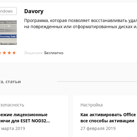
Davory
indows
Программа, которая позволяет восстанавливать уд
на поврежденных или отформатированных дисках ил
★
★
★
★
★
★
★
★
Лицензия:
Бесплатно
а, статьи
зопасность
Настройка
вежие лицензионные
Как активировать Office 
лючи для ESET NOD32
все способы активации
ternet Security до 2019-2020
 марта 2019
27 февраля 2019
да