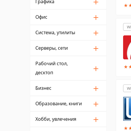
Графика
★
★
Офис
W
Система, утилиты
Серверы, сети
Рабочий стол,
★
★
десктоп
Бизнес
W
Образование, книги
Хобби, увлечения
★
★