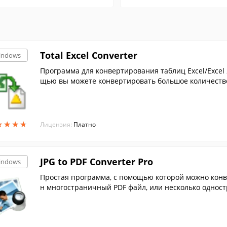
Total Excel Converter
indows
Программа для конвертирования таблиц Excel/Excel 
щью вы можете конвертировать большое количество
име.
★
★
★
★
★
★
★
★
Лицензия:
Платно
JPG to PDF Converter Pro
indows
Простая программа, с помощью которой можно конв
н многостраничный PDF файл, или несколько однос