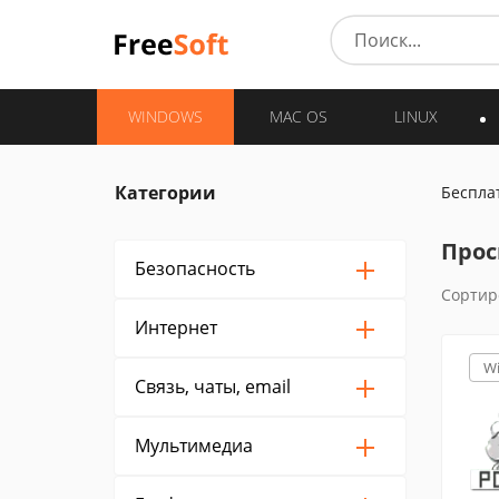
WINDOWS
MAC OS
LINUX
Категории
Беспла
Прос
Безопасность
Сортир
Интернет
W
Связь, чаты, email
Мультимедиа