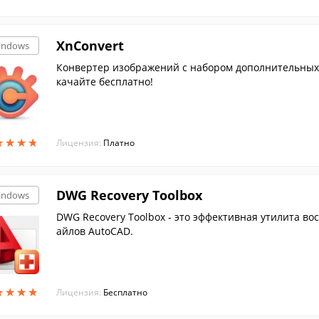
XnConvert
indows
Конвертер изображений с набором дополнительных 
качайте бесплатно!
★
★
★
★
★
★
★
★
Лицензия:
Платно
DWG Recovery Toolbox
indows
DWG Recovery Toolbox - это эффективная утилита 
айлов AutoCAD.
★
★
★
★
★
★
★
★
Лицензия:
Бесплатно