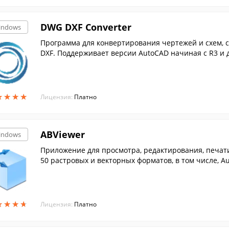
DWG DXF Converter
indows
Программа для конвертирования чертежей и схем, 
DXF. Поддерживает версии AutoCAD начиная с R3 и д
★
★
★
★
★
★
★
★
Лицензия:
Платно
ABViewer
indows
Приложение для просмотра, редактирования, печат
50 растровых и векторных форматов, в том числе, A
★
★
★
★
★
★
★
★
Лицензия:
Платно