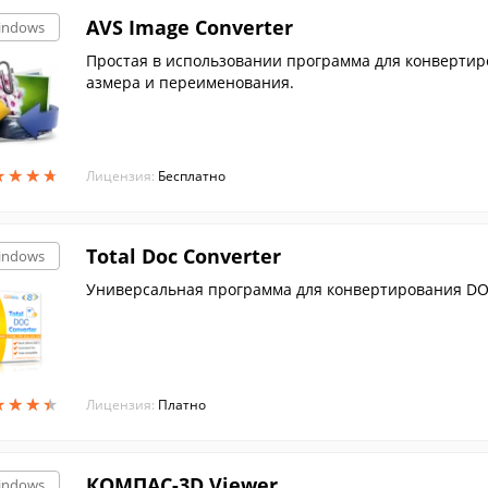
AVS Image Converter
indows
Простая в использовании программа для конверти
азмера и переименования.
★
★
★
★
★
★
★
★
Лицензия:
Бесплатно
Total Doc Converter
indows
Универсальная программа для конвертирования DOC ф
★
★
★
★
★
★
★
★
Лицензия:
Платно
КОМПАС-3D Viewer
indows