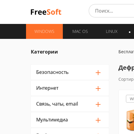
WINDOWS
MAC OS
LINUX
Категории
Беспла
Дефр
Безопасность
Сортир
Интернет
W
Связь, чаты, email
Мультимедиа