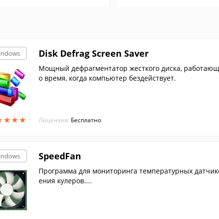
Disk Defrag Screen Saver
indows
Мощный дефрагментатор жесткого диска, работающи
о время, когда компьютер бездействует.
★
★
★
★
★
★
★
★
Лицензия:
Бесплатно
SpeedFan
indows
Программа для мониторинга температурных датчик
ения кулеров....