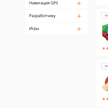
Навигация GPS
Разработчику
W
Игры
★
★
W
★
★