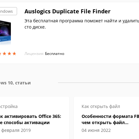
Auslogics Duplicate File Finder
indows
Эта бесплатная программа поможет найти и удалит
сто диске.
★
★
★
★
★
★
★
★
Лицензия:
Бесплатно
ws 10, статьи
стройка
Как открыть файл
к активировать Office 365:
Особенности формата FB
се способы активации
чем открыть файл
электронной книги
 февраля 2019
04 июня 2022