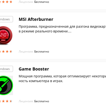
★
★
★
★
★
★
★
★
Лицензия:
Бесплатно
MSI Afterburner
indows
Программа, предназначенная для разгона видеокарт
в режиме реального времени....
★
★
★
★
★
★
★
★
Лицензия:
Бесплатно
Game Booster
indows
Мощная программа, которая оптимизирует некотор
ность компьютера в играх.
★
★
★
★
★
★
★
★
Лицензия:
Бесплатно