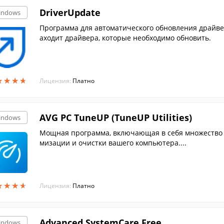
DriverUpdate
indows
Программа для автоматического обновления драйве
аходит драйвера, которые необходимо обновить.
★
★
★
★
★
★
★
★
Лицензия:
Платно
AVG PC TuneUP (TuneUP Utilities)
indows
Мощная программа, включающая в себя множество у
мизации и очистки вашего компьютера....
★
★
★
★
★
★
★
★
Лицензия:
Платно
Advanced SystemCare Free
indows