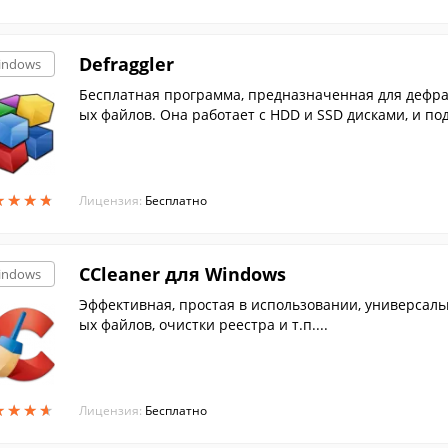
Defraggler
indows
Бесплатная программа, предназначенная для дефра
ых файлов. Она работает с HDD и SSD дисками, и п
2.
★
★
★
★
★
★
★
★
Лицензия:
Бесплатно
CCleaner для Windows
indows
Эффективная, простая в использовании, универсал
ых файлов, очистки реестра и т.п....
★
★
★
★
★
★
★
★
Лицензия:
Бесплатно