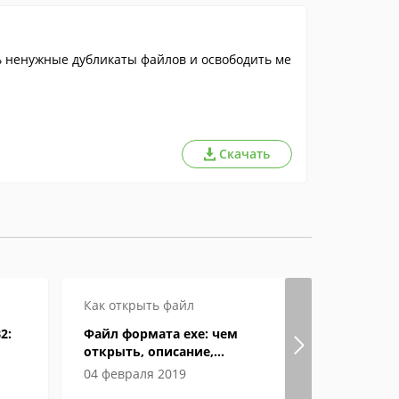
ь ненужные дубликаты файлов и освободить ме
Скачать
Как открыть файл
Как откры
2:
Файл формата exe: чем
Формат eP
открыть, описание,
открыват
особенности
04 февраля 2019
04 июня 2