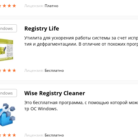
★
★
★
★
★
★
★
★
Лицензия:
Платно
Registry Life
indows
Утилита для ускорения работы системы за счет исп
тия и дефрагментациии. В отличие от похожих про
узки ...
★
★
★
★
★
★
★
★
Лицензия:
Бесплатно
Wise Registry Cleaner
indows
Это бесплатная программа, с помощью которой мож
тр ОС Windows.
★
★
★
★
★
★
★
★
Лицензия:
Бесплатно