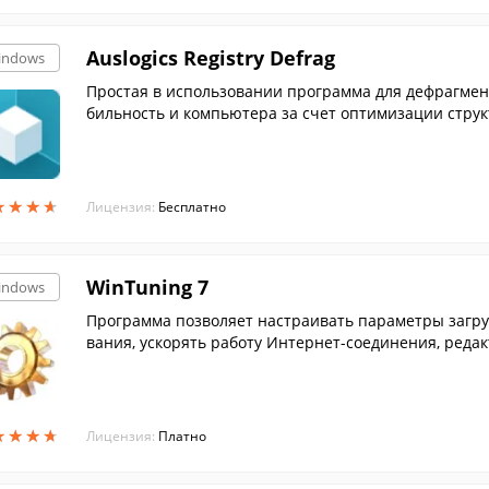
Auslogics Registry Defrag
indows
Простая в использовании программа для дефрагмен
бильность и компьютера за счет оптимизации струк
★
★
★
★
★
★
★
★
Лицензия:
Бесплатно
WinTuning 7
indows
Программа позволяет настраивать параметры загру
вания, ускорять работу Интернет-соединения, реда
★
★
★
★
★
★
★
★
Лицензия:
Платно