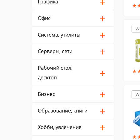
Графика
★
★
Офис
W
Система, утилиты
Серверы, сети
Рабочий стол,
★
★
десктоп
Бизнес
W
Образование, книги
Хобби, увлечения
★
★