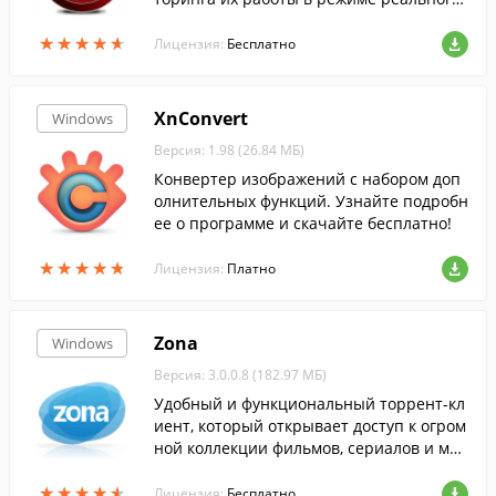
времени....
★
★
★
★
★
★
★
★
★
★
Лицензия:
Бесплатно
XnConvert
Windows
Версия: 1.98 (26.84 МБ)
Конвертер изображений с набором доп
олнительных функций. Узнайте подробн
ее о программе и скачайте бесплатно!
★
★
★
★
★
★
★
★
★
★
Лицензия:
Платно
Zona
Windows
Версия: 3.0.0.8 (182.97 МБ)
Удобный и функциональный торрент-кл
иент, который открывает доступ к огром
ной коллекции фильмов, сериалов и муз
ыки.
★
★
★
★
★
★
★
★
★
★
Лицензия:
Бесплатно