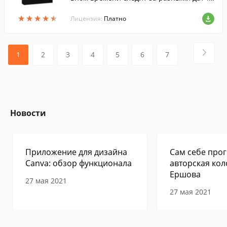
ками внутри компьютера, и выводит их
★
★
★
★
★
★
★
★
★
★
показания на экран.
Лицензия:
Платно
1
2
3
4
5
6
7
Новости
Приложение для дизайна
Сам себе прог
Canva: обзор функционала
авторская кол
Ершова
27 мая 2021
27 мая 2021