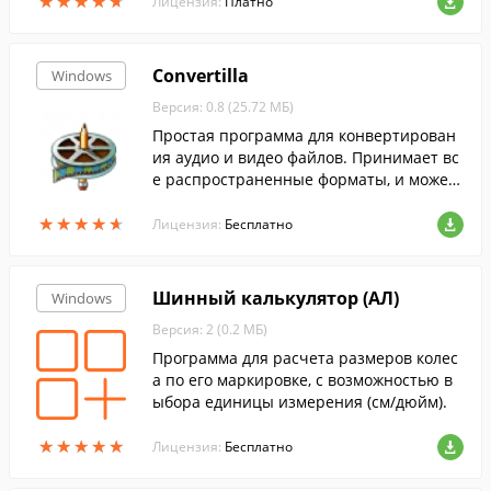
★
★
★
★
★
★
★
★
★
★
ц в любой из форматов в пакетном режи
Лицензия:
Платно
ме.
Convertilla
Windows
Версия: 0.8 (25.72 МБ)
Простая программа для конвертирован
ия аудио и видео файлов. Принимает вс
е распространенные форматы, и может
конвертировать медиафайлы для мобил
★
★
★
★
★
★
★
★
★
★
ьных устройств.
Лицензия:
Бесплатно
Шинный калькулятор (АЛ)
Windows
Версия: 2 (0.2 МБ)
Программа для расчета размеров колес
а по его маркировке, с возможностью в
ыбора единицы измерения (см/дюйм).
★
★
★
★
★
★
★
★
★
★
Лицензия:
Бесплатно