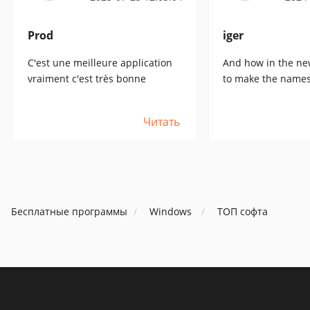
Prod
iger
C'est une meilleure application
And how in the new
vraiment c'est très bonne
to make the names 
were as in the pre
I navigate now with
Читать
Бесплатные программы
Windows
ТОП софта