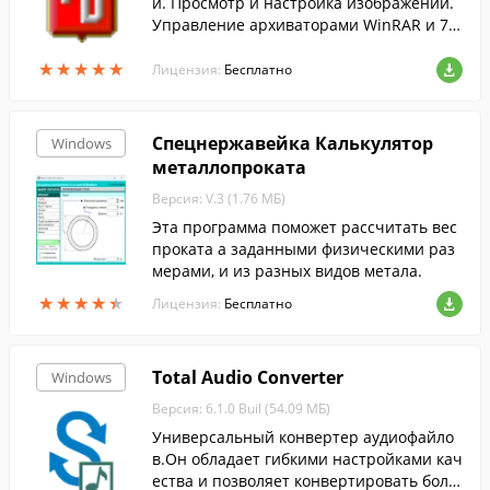
и. Просмотр и настройка изображений.
Управление архиваторами WinRAR и 7-Z
ip. Кодирование файлов.
★
★
★
★
★
★
★
★
★
★
Лицензия:
Бесплатно
Спецнержавейка Калькулятор
Windows
металлопроката
Версия: V.3 (1.76 МБ)
Эта программа поможет рассчитать вес
проката а заданными физическими раз
мерами, и из разных видов метала.
★
★
★
★
★
★
★
★
★
★
Лицензия:
Бесплатно
Total Audio Converter
Windows
Версия: 6.1.0 Buil (54.09 МБ)
Универсальный конвертер аудиофайло
в.Он обладает гибкими настройками кач
ества и позволяет конвертировать боль