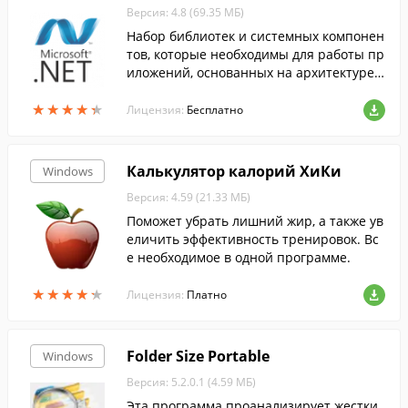
Версия: 4.8 (69.35 МБ)
Набор библиотек и системных компонен
тов, которые необходимы для работы пр
иложений, основанных на архитектуре .
NET Framework....
★
★
★
★
★
★
★
★
★
★
Лицензия:
Бесплатно
Калькулятор калорий ХиКи
Windows
Версия: 4.59 (21.33 МБ)
Поможет убрать лишний жир, а также ув
еличить эффективность тренировок. Вс
е необходимое в одной программе.
★
★
★
★
★
★
★
★
★
★
Лицензия:
Платно
Folder Size Portable
Windows
Версия: 5.2.0.1 (4.59 МБ)
Эта программа проанализирует жестки