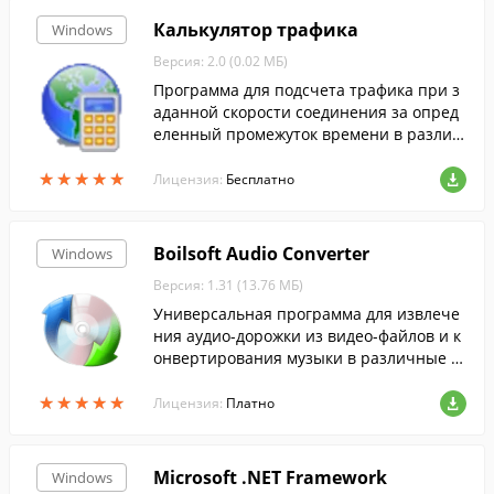
Калькулятор трафика
Windows
Версия: 2.0 (0.02 МБ)
Программа для подсчета трафика при з
аданной скорости соединения за опред
еленный промежуток времени в различ
ных величинах.
★
★
★
★
★
★
★
★
★
★
Лицензия:
Бесплатно
Boilsoft Audio Converter
Windows
Версия: 1.31 (13.76 МБ)
Универсальная программа для извлече
ния аудио-дорожки из видео-файлов и к
онвертирования музыки в различные ф
орматы.
★
★
★
★
★
★
★
★
★
★
Лицензия:
Платно
Microsoft .NET Framework
Windows