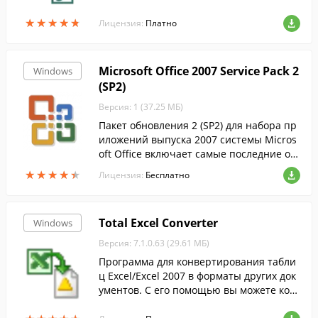
шое количество треков в пакетном режи
★
★
★
★
★
★
★
★
★
★
ме.
Лицензия:
Платно
Microsoft Office 2007 Service Pack 2
Windows
(SP2)
Версия: 1 (37.25 МБ)
Пакет обновления 2 (SP2) для набора пр
иложений выпуска 2007 системы Micros
oft Office включает самые последние об
новления набора приложений Office 200
★
★
★
★
★
★
★
★
★
★
Лицензия:
Бесплатно
7....
Total Excel Converter
Windows
Версия: 7.1.0.63 (29.61 МБ)
Программа для конвертирования табли
ц Excel/Excel 2007 в форматы других док
ументов. С его помощью вы можете кон
вертировать большое количество табли