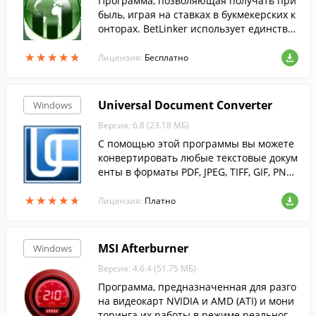
Программа, позволяющая получать при
быль, играя на ставках в букмекерских к
онторах. BetLinker использует единстве
нную беспроигрышную стратегию, так н
★
★
★
★
★
★
★
★
★
★
азываемые "букмекерские вилки".
Лицензия:
Бесплатно
Universal Document Converter
Windows
Версия: 6.8 (23.18 МБ)
С помощью этой программы вы можете
конвертировать любые текстовые докум
енты в форматы PDF, JPEG, TIFF, GIF, PNG
и др.
★
★
★
★
★
★
★
★
★
★
Лицензия:
Платно
MSI Afterburner
Windows
Версия: 4.6.4 (51.75 МБ)
Программа, предназначенная для разго
на видеокарт NVIDIA и AMD (ATI) и мони
торинга их работы в режиме реального