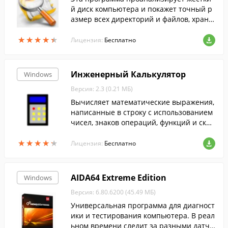
й диск компьютера и покажет точный р
азмер всех директорий и файлов, храня
щихся на нем.
★
★
★
★
★
★
★
★
★
★
Лицензия:
Бесплатно
Инженерный Калькулятор
Windows
Версия: 2.3 (0.21 МБ)
Вычисляет математические выражения,
написанные в строку с использованием
чисел, знаков операций, функций и скоб
ок. Есть возможность вычисления с исп
★
★
★
★
★
★
★
★
★
★
ользованием единиц измерения
Лицензия:
Бесплатно
AIDA64 Extreme Edition
Windows
Версия: 6.80.6200 (45.49 МБ)
Универсальная программа для диагност
ики и тестирования компьютера. В реал
ьном времени следит за разными датчи