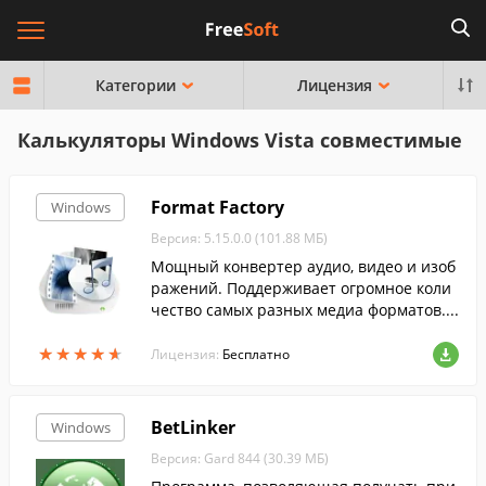
Категории
Лицензия
Калькуляторы Windows Vista совместимые
Format Factory
Windows
Версия: 5.15.0.0 (101.88 МБ)
Мощный конвертер аудио, видео и изоб
ражений. Поддерживает огромное коли
чество самых разных медиа форматов....
★
★
★
★
★
★
★
★
★
★
Лицензия:
Бесплатно
BetLinker
Windows
Версия: Gard 844 (30.39 МБ)